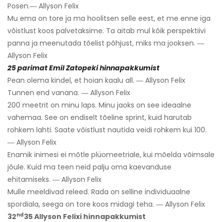
Posen.― Allyson Felix
Mu ema on tore ja ma hoolitsen selle eest, et me enne iga
võistlust koos palvetaksime. Ta aitab mul kõik perspektiivi
panna ja meenutada tõelist põhjust, miks ma jooksen. ―
Allyson Felix
25 parimat Emil Zatopeki hinnapakkumist
Pean olema kindel, et hoian kaalu all. ― Allyson Felix
Tunnen end vanana. ― Allyson Felix
200 meetrit on minu laps. Minu jaoks on see ideaalne
vahemaa. See on endiselt tõeline sprint, kuid harutab
rohkem lahti. Saate võistlust nautida veidi rohkem kui 100.
― Allyson Felix
Enamik inimesi ei mõtle plüomeetriale, kui mõelda võimsale
jõule. Kuid ma teen neid palju oma kaevanduse
ehitamiseks. ― Allyson Felix
Mulle meeldivad releed. Rada on selline individuaalne
spordiala, seega on tore koos midagi teha. ― Allyson Felix
nd
32
35 Allyson Felixi hinnapakkumist