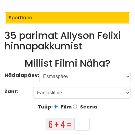
Sportlane
35 parimat Allyson Felixi
hinnapakkumist
Millist Filmi Näha?
Nädalapäev:
Žanr:
Tüüp:
Film
Seeria