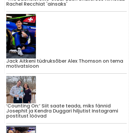
Rachel Recchiat 'ainsaks'
Jack Aitkeni tüdruksõber Alex Thomson on tema
motivatsioon
‘Counting On:’ Siit saate teada, miks fännid
Josephit ja Kendra Duggari hiljutist Instagrami
postitust löövad