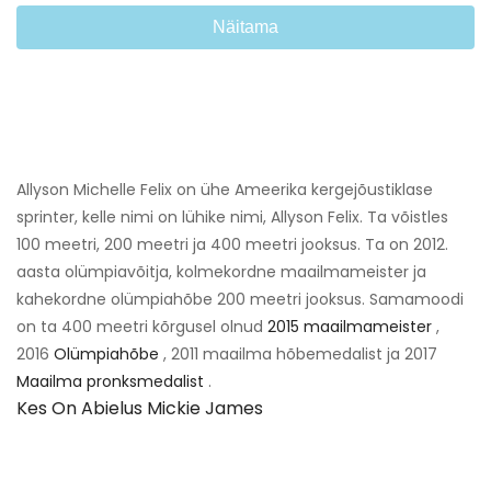
Näitama
Allyson Michelle Felix on ühe Ameerika kergejõustiklase
sprinter, kelle nimi on lühike nimi, Allyson Felix. Ta võistles
100 meetri, 200 meetri ja 400 meetri jooksus. Ta on 2012.
aasta olümpiavõitja, kolmekordne maailmameister ja
kahekordne olümpiahõbe 200 meetri jooksus. Samamoodi
on ta 400 meetri kõrgusel olnud
2015 maailmameister
,
2016
Olümpiahõbe
, 2011 maailma hõbemedalist ja 2017
Maailma pronksmedalist
.
Kes On Abielus Mickie James