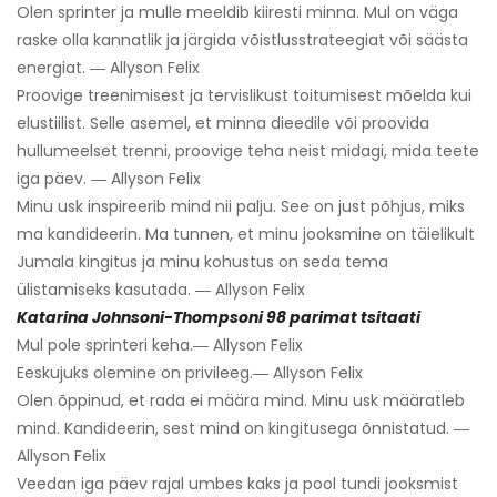
Olen sprinter ja mulle meeldib kiiresti minna. Mul on väga
raske olla kannatlik ja järgida võistlusstrateegiat või säästa
energiat. ― Allyson Felix
Proovige treenimisest ja tervislikust toitumisest mõelda kui
elustiilist. Selle asemel, et minna dieedile või proovida
hullumeelset trenni, proovige teha neist midagi, mida teete
iga päev. ― Allyson Felix
Minu usk inspireerib mind nii palju. See on just põhjus, miks
ma kandideerin. Ma tunnen, et minu jooksmine on täielikult
Jumala kingitus ja minu kohustus on seda tema
ülistamiseks kasutada. ― Allyson Felix
Katarina Johnsoni-Thompsoni 98 parimat tsitaati
Mul pole sprinteri keha.― Allyson Felix
Eeskujuks olemine on privileeg.― Allyson Felix
Olen õppinud, et rada ei määra mind. Minu usk määratleb
mind. Kandideerin, sest mind on kingitusega õnnistatud. ―
Allyson Felix
Veedan iga päev rajal umbes kaks ja pool tundi jooksmist