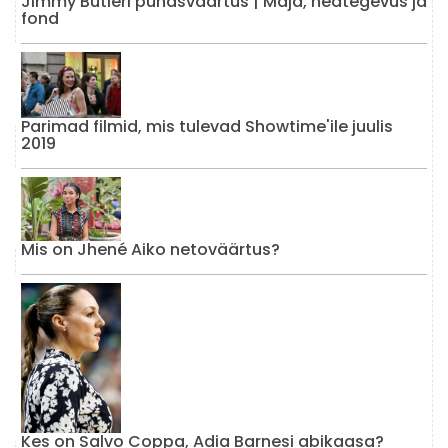
Jimmy Butleri puhasväärtus | Maja, heategevus ja
fond
Parimad filmid, mis tulevad Showtime'ile juulis
2019
Mis on Jhené Aiko netoväärtus?
Kes on Salvo Coppa, Adia Barnesi abikaasa?