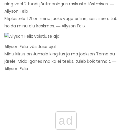
ning veel 2 tundi jõutreeningus raskuste tõstmises. ―
Allyson Felix
Filiplastele 1:21 on minu jaoks väga eriline, sest see aitab
hoida minu elu keskmes. ― Allyson Felix
Allyson Felix võistluse ajal
Minu kiirus on Jumala kingitus ja ma jooksen Tema au
järele. Mida iganes ma ka ei teeks, tuleb kõik temalt. ―
Allyson Felix
ad