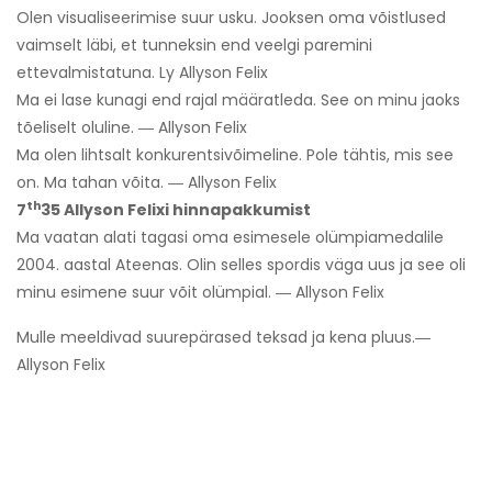
Olen visualiseerimise suur usku. Jooksen oma võistlused
vaimselt läbi, et tunneksin end veelgi paremini
ettevalmistatuna. Ly Allyson Felix
Ma ei lase kunagi end rajal määratleda. See on minu jaoks
tõeliselt oluline. ― Allyson Felix
Ma olen lihtsalt konkurentsivõimeline. Pole tähtis, mis see
on. Ma tahan võita. ― Allyson Felix
th
7
35 Allyson Felixi hinnapakkumist
Ma vaatan alati tagasi oma esimesele olümpiamedalile
2004. aastal Ateenas. Olin selles spordis väga uus ja see oli
minu esimene suur võit olümpial. ― Allyson Felix
Mulle meeldivad suurepärased teksad ja kena pluus.―
Allyson Felix