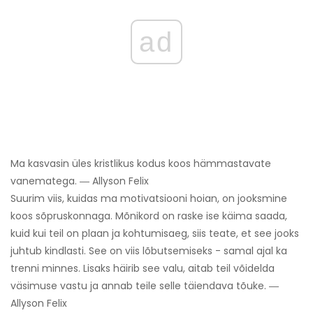
ad
Ma kasvasin üles kristlikus kodus koos hämmastavate
vanematega. ― Allyson Felix
Suurim viis, kuidas ma motivatsiooni hoian, on jooksmine
koos sõpruskonnaga. Mõnikord on raske ise käima saada,
kuid kui teil on plaan ja kohtumisaeg, siis teate, et see jooks
juhtub kindlasti. See on viis lõbutsemiseks - samal ajal ka
trenni minnes. Lisaks häirib see valu, aitab teil võidelda
väsimuse vastu ja annab teile selle täiendava tõuke. ―
Allyson Felix