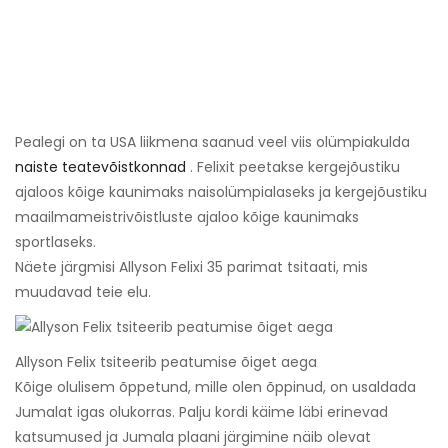
Pealegi on ta USA liikmena saanud veel viis olümpiakulda
naiste teatevõistkonnad
. Felixit peetakse kergejõustiku
ajaloos kõige kaunimaks naisolümpialaseks ja kergejõustiku
maailmameistrivõistluste ajaloo kõige kaunimaks
sportlaseks.
Näete järgmisi Allyson Felixi 35 parimat tsitaati, mis
muudavad teie elu.
Allyson Felix tsiteerib peatumise õiget aega
Kõige olulisem õppetund, mille olen õppinud, on usaldada
Jumalat igas olukorras. Palju kordi käime läbi erinevad
katsumused ja Jumala plaani järgimine näib olevat