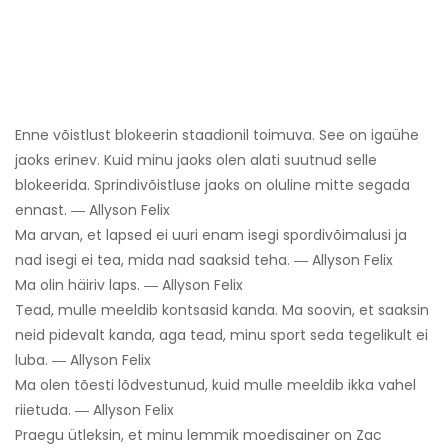
Enne võistlust blokeerin staadionil toimuva. See on igaühe
jaoks erinev. Kuid minu jaoks olen alati suutnud selle
blokeerida. Sprindivõistluse jaoks on oluline mitte segada
ennast. ― Allyson Felix
Ma arvan, et lapsed ei uuri enam isegi spordivõimalusi ja
nad isegi ei tea, mida nad saaksid teha. ― Allyson Felix
Ma olin häiriv laps. ― Allyson Felix
Tead, mulle meeldib kontsasid kanda. Ma soovin, et saaksin
neid pidevalt kanda, aga tead, minu sport seda tegelikult ei
luba. ― Allyson Felix
Ma olen tõesti lõdvestunud, kuid mulle meeldib ikka vahel
riietuda. ― Allyson Felix
Praegu ütleksin, et minu lemmik moedisainer on Zac