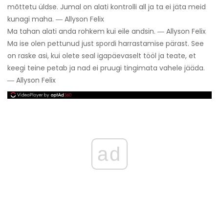
mõttetu üldse. Jumal on alati kontrolli all ja ta ei jäta meid
kunagi maha. ― Allyson Felix
Ma tahan alati anda rohkem kui eile andsin. ― Allyson Felix
Ma ise olen pettunud just spordi harrastamise pärast. See
on raske asi, kui olete seal igapäevaselt tööl ja teate, et
keegi teine ​​petab ja nad ei pruugi tingimata vahele jääda.
― Allyson Felix
ad