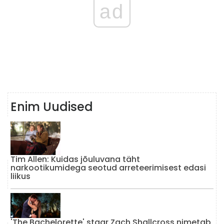
ad
Enim Uudised
Tim Allen: Kuidas jõuluvana täht
narkootikumidega seotud arreteerimisest edasi
liikus
'The Bachelorette' staar Zach Shallcross nimetab