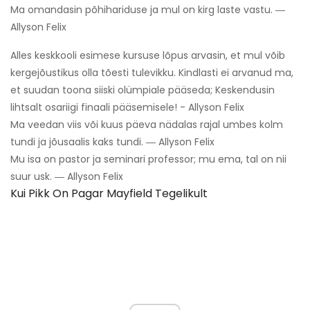
Ma omandasin põhihariduse ja mul on kirg laste vastu. ―
Allyson Felix
Alles keskkooli esimese kursuse lõpus arvasin, et mul võib
kergejõustikus olla tõesti tulevikku. Kindlasti ei arvanud ma,
et suudan toona siiski olümpiale pääseda; Keskendusin
lihtsalt osariigi finaali pääsemisele! - Allyson Felix
Ma veedan viis või kuus päeva nädalas rajal umbes kolm
tundi ja jõusaalis kaks tundi. ― Allyson Felix
Mu isa on pastor ja seminari professor; mu ema, tal on nii
suur usk. ― Allyson Felix
Kui Pikk On Pagar Mayfield Tegelikult