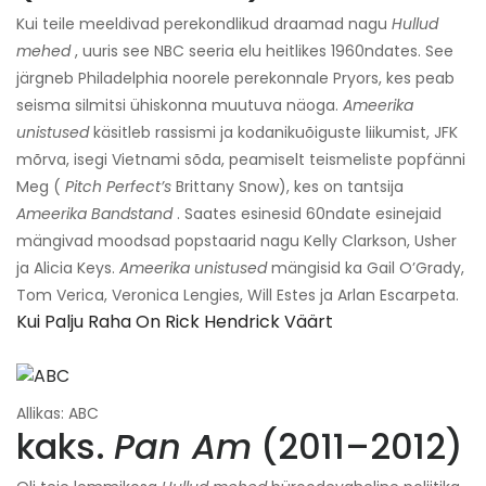
Kui teile meeldivad perekondlikud draamad nagu
Hullud
mehed
, uuris see NBC seeria elu heitlikes 1960ndates. See
järgneb Philadelphia noorele perekonnale Pryors, kes peab
seisma silmitsi ühiskonna muutuva näoga.
Ameerika
unistused
käsitleb rassismi ja kodanikuõiguste liikumist, JFK
mõrva, isegi Vietnami sõda, peamiselt teismeliste popfänni
Meg (
Pitch Perfect’s
Brittany Snow), kes on tantsija
Ameerika Bandstand
. Saates esinesid 60ndate esinejaid
mängivad moodsad popstaarid nagu Kelly Clarkson, Usher
ja Alicia Keys.
Ameerika unistused
mängisid ka Gail O’Grady,
Tom Verica, Veronica Lengies, Will Estes ja Arlan Escarpeta.
Kui Palju Raha On Rick Hendrick Väärt
Allikas: ABC
kaks.
Pan Am
(2011–2012)