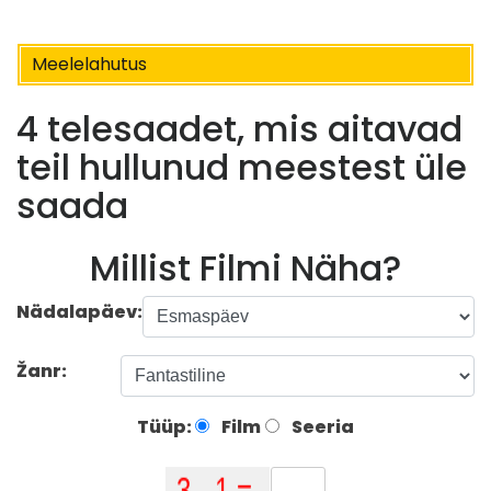
Meelelahutus
4 telesaadet, mis aitavad
teil hullunud meestest üle
saada
Millist Filmi Näha?
Nädalapäev:
Žanr:
Tüüp:
Film
Seeria