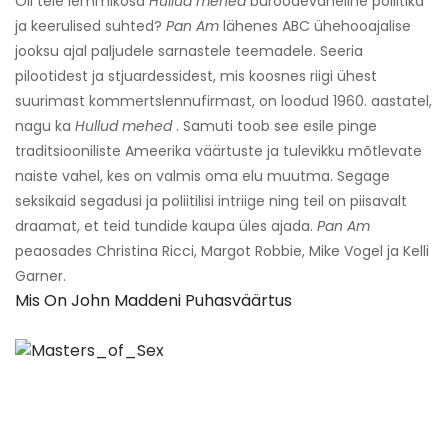
Oli teie lemmikosa
Hullud mehed
büroodevaheline poliitika
ja keerulised suhted?
Pan Am
lähenes ABC ühehooajalise
jooksu ajal paljudele sarnastele teemadele. Seeria
pilootidest ja stjuardessidest, mis koosnes riigi ühest
suurimast kommertslennufirmast, on loodud 1960. aastatel,
nagu ka
Hullud mehed
. Samuti toob see esile pinge
traditsiooniliste Ameerika väärtuste ja tulevikku mõtlevate
naiste vahel, kes on valmis oma elu muutma. Segage
seksikaid segadusi ja poliitilisi intriige ning teil on piisavalt
draamat, et teid tundide kaupa üles ajada.
Pan Am
peaosades Christina Ricci, Margot Robbie, Mike Vogel ja Kelli
Garner.
Mis On John Maddeni Puhasväärtus