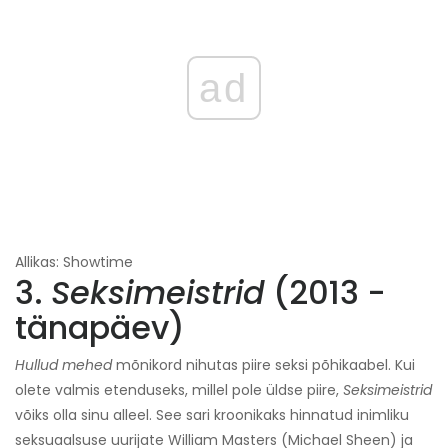
ad
Allikas: Showtime
3.
Seksimeistrid
(2013 -
tänapäev)
Hullud mehed
mõnikord nihutas piire seksi põhikaabel. Kui
olete valmis etenduseks, millel pole üldse piire,
Seksimeistrid
võiks olla sinu alleel. See sari kroonikaks hinnatud inimliku
seksuaalsuse uurijate William Masters (Michael Sheen) ja