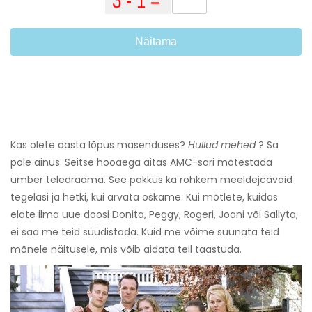
Näitama
Kas olete aasta lõpus masenduses?
Hullud mehed
? Sa
pole ainus. Seitse hooaega aitas AMC-sari mõtestada
ümber teledraama. See pakkus ka rohkem meeldejäävaid
tegelasi ja hetki, kui arvata oskame. Kui mõtlete, kuidas
elate ilma uue doosi Donita, Peggy, Rogeri, Joani või Sallyta,
ei saa me teid süüdistada. Kuid me võime suunata teid
mõnele näitusele, mis võib aidata teil taastuda.