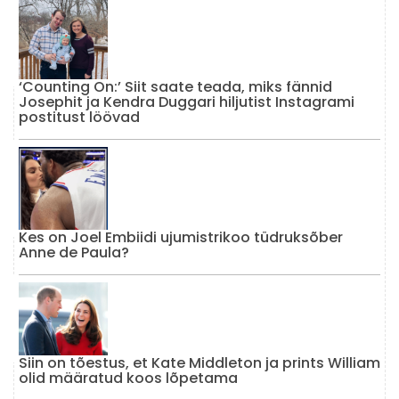
‘Counting On:’ Siit saate teada, miks fännid
Josephit ja Kendra Duggari hiljutist Instagrami
postitust löövad
Kes on Joel Embiidi ujumistrikoo tüdruksõber
Anne de Paula?
Siin on tõestus, et Kate Middleton ja prints William
olid määratud koos lõpetama