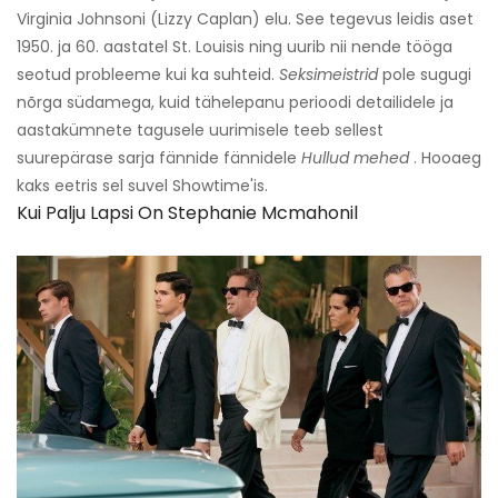
Virginia Johnsoni (Lizzy Caplan) elu. See tegevus leidis aset
1950. ja 60. aastatel St. Louisis ning uurib nii nende tööga
seotud probleeme kui ka suhteid.
Seksimeistrid
pole sugugi
nõrga südamega, kuid tähelepanu perioodi detailidele ja
aastakümnete tagusele uurimisele teeb sellest
suurepärase sarja fännide fännidele
Hullud mehed
. Hooaeg
kaks eetris sel suvel Showtime'is.
Kui Palju Lapsi On Stephanie Mcmahonil