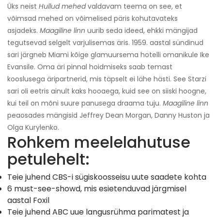
Üks neist
Hullud mehed
valdavam teema on see, et
võimsad mehed on võimelised päris kohutavateks
asjadeks.
Maagiline linn
uurib seda ideed, ehkki mängijad
tegutsevad selgelt varjulisemas äris. 1959. aastal sündinud
sari järgneb Miami kõige glamuursema hotelli omanikule Ike
Evansile. Oma äri pinnal hoidmiseks saab temast
kooslusega äripartnerid, mis täpselt ei lähe hästi. See Starzi
sari oli eetris ainult kaks hooaega, kuid see on siiski hoogne,
kui teil on mõni suure panusega draama tuju.
Maagiline linn
peaosades mängisid Jeffrey Dean Morgan, Danny Huston ja
Olga Kurylenko.
Rohkem meelelahutuse
petulehelt:
Teie juhend CBS-i sügiskoosseisu uute saadete kohta
6 must-see-showd, mis esietenduvad järgmisel
aastal Foxil
Teie juhend ABC uue langusrühma parimatest ja