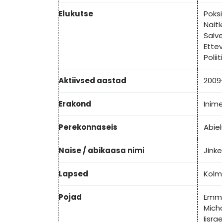
Elukutse
Poksi
Näitl
Salv
Ette
Poliit
Aktiivsed aastad
2009
Erakond
Inime
Perekonnaseis
Abie
Naise / abikaasa nimi
Jink
Lapsed
Kolm
Pojad
Emma
Mich
Iisra