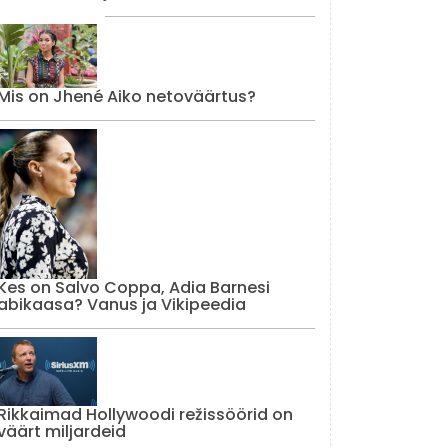
Mis on Jhené Aiko netoväärtus?
Kes on Salvo Coppa, Adia Barnesi
abikaasa? Vanus ja Vikipeedia
Rikkaimad Hollywoodi režissöörid on
väärt miljardeid