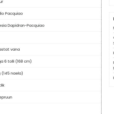
ur
lio Pacquiao
esia Dapidran-Pacquiao
astat vana
ga 6 tolli (168 cm)
g (145 naela)
lik
epruun