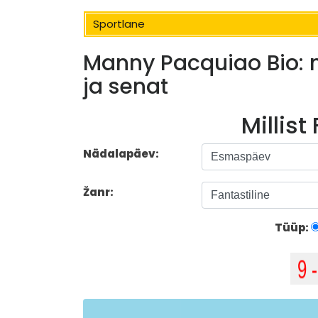
Sportlane
Manny Pacquiao Bio: n
ja senat
Millist
Nädalapäev:
Žanr:
Tüüp: