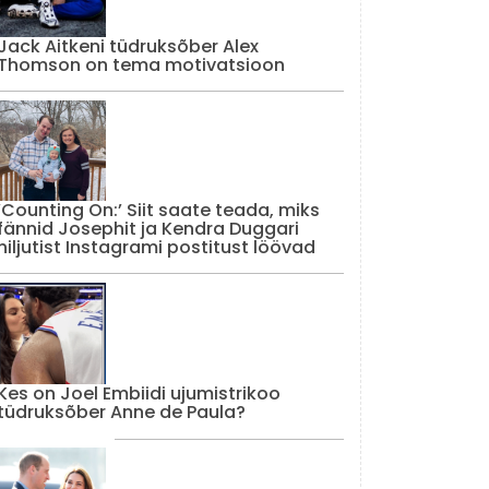
Jack Aitkeni tüdruksõber Alex
Thomson on tema motivatsioon
‘Counting On:’ Siit saate teada, miks
fännid Josephit ja Kendra Duggari
hiljutist Instagrami postitust löövad
Kes on Joel Embiidi ujumistrikoo
tüdruksõber Anne de Paula?