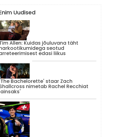
Enim Uudised
Tim Allen: Kuidas jõuluvana täht
narkootikumidega seotud
arreteerimisest edasi liikus
'The Bachelorette' staar Zach
Shallcross nimetab Rachel Recchiat
'ainsaks'