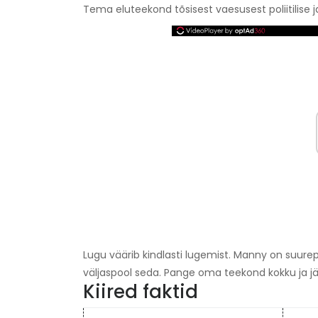
Tema eluteekond tõsisest vaesusest poliitilise j
Lugu väärib kindlasti lugemist. Manny on suure
väljaspool seda. Pange oma teekond kokku ja järg
Kiired faktid