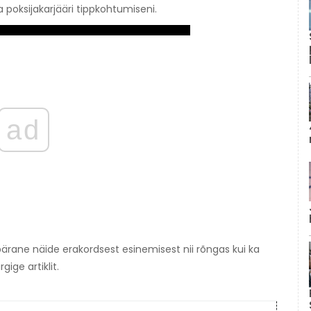
a poksijakarjääri tippkohtumiseni.
ad
pärane näide erakordsest esinemisest nii rõngas kui ka
ige artiklit.