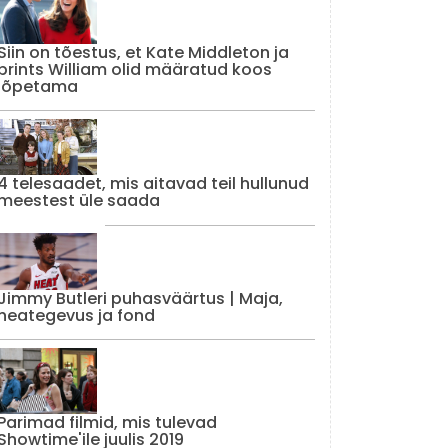
Siin on tõestus, et Kate Middleton ja
prints William olid määratud koos
lõpetama
4 telesaadet, mis aitavad teil hullunud
meestest üle saada
Jimmy Butleri puhasväärtus | Maja,
heategevus ja fond
Parimad filmid, mis tulevad
Showtime'ile juulis 2019