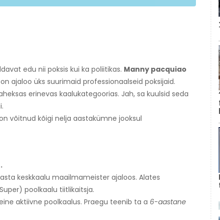
at edu nii poksis kui ka poliitikas.
Manny pacquiao
on ajaloo üks suurimaid professionaalseid poksijaid.
aheksas erinevas kaalukategoorias. Jah, sa kuulsid seda
i.
s on võitnud kõigi nelja aastakümne jooksul
.
asta keskkaalu maailmameister ajaloos. Alates
Super) poolkaalu tiitlikaitsja.
ne ​​aktiivne poolkaalus. Praegu teenib ta a
6-aastane