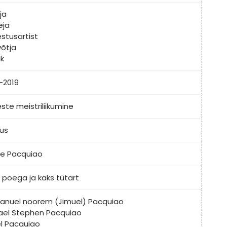
ja
eja
estusartist
võtja
ik
-2019
ste meistriliikumine
lus
ee Pacquiao
 poega ja kaks tütart
nuel noorem (Jimuel) Pacquiao
ael Stephen Pacquiao
el Pacquiao