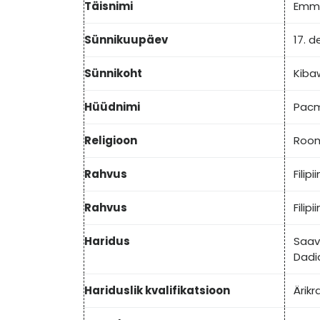
Täisnimi
Emma
Sünnikuupäev
17. 
Sünnikoht
Kibaw
Hüüdnimi
Pac
Religioon
Room
Rahvus
Filipi
Rahvus
Filipi
Haridus
Saav
Dadi
Hariduslik kvalifikatsioon
Ärik