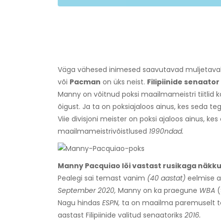
Väga vähesed inimesed saavutavad muljetavaldav
või
Pacman
on üks neist.
Filipiinide senaator
Manny on võitnud poksi maailmameistri tiitlid k
õigust. Ja ta on poksiajaloos ainus, kes seda teg
Viie divisjoni meister on poksi ajaloos ainus, ke
maailmameistrivõistlused
1990ndad.
Manny Pacquiao lõi vastast rusikaga näkku
Pealegi sai temast vanim
(40 aastat)
eelmise a
September 2020,
Manny on ka praegune
WBA
(
Nagu hindas
ESPN,
ta on maailma paremuselt tei
aastast Filipiinide valitud senaatoriks
2016.