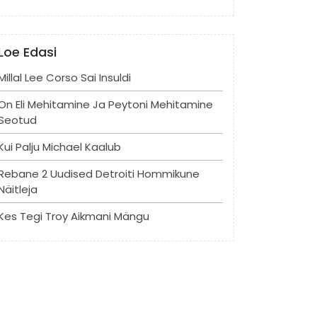
Loe Edasi
Millal Lee Corso Sai Insuldi
On Eli Mehitamine Ja Peytoni Mehitamine
Seotud
Kui Palju Michael Kaalub
Rebane 2 Uudised Detroiti Hommikune
Näitleja
Kes Tegi Troy Aikmani Mängu