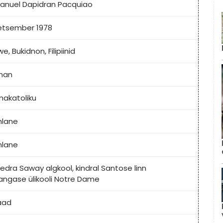
nuel Dapidran Pacquiao
detsember 1978
e, Bukidnon, Filipiinid
man
akatoliku
inlane
inlane
edra Saway algkool, kindral Santose linn
angase ülikooli Notre Dame
raad