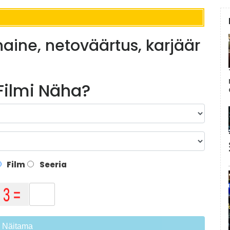
aine, netoväärtus, karjäär
 Filmi Näha?
Film
Seeria
Näitama