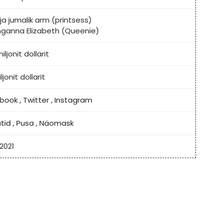
ja jumalik arm (printsess)
nganna Elizabeth (Queenie)
iljonit dollarit
ljonit dollarit
book
,
Twitter
,
Instagram
tid
,
Pusa
,
Näomask
 2021