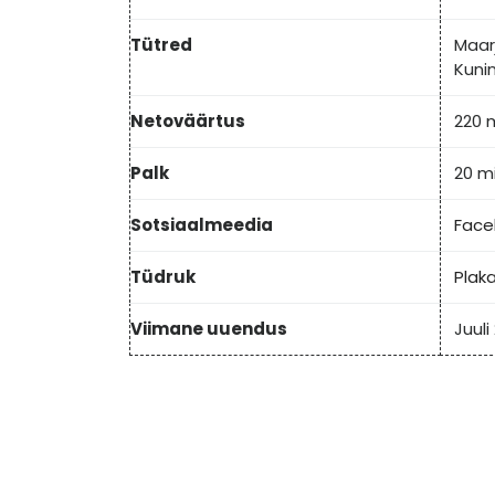
Tütred
Maar
Kuni
Netoväärtus
220 m
Palk
20 mi
Sotsiaalmeedia
Face
Tüdruk
Plaka
Viimane uuendus
Juuli