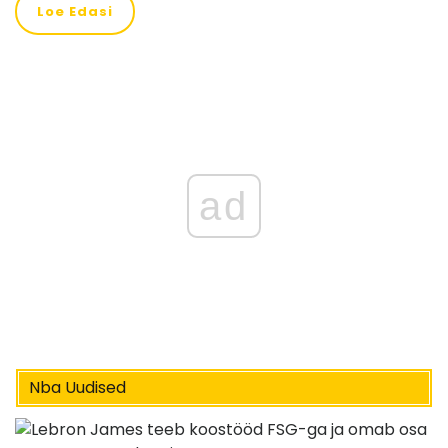
Loe Edasi
ad
Nba Uudised