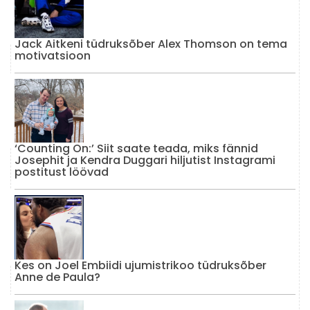
Jack Aitkeni tüdruksõber Alex Thomson on tema
motivatsioon
‘Counting On:’ Siit saate teada, miks fännid
Josephit ja Kendra Duggari hiljutist Instagrami
postitust löövad
Kes on Joel Embiidi ujumistrikoo tüdruksõber
Anne de Paula?