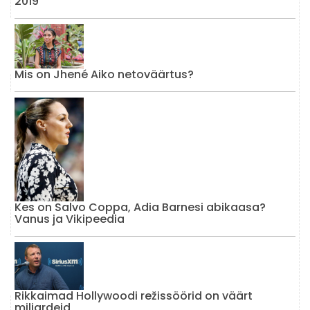
2019
Mis on Jhené Aiko netoväärtus?
Kes on Salvo Coppa, Adia Barnesi abikaasa?
Vanus ja Vikipeedia
Rikkaimad Hollywoodi režissöörid on väärt
miljardeid