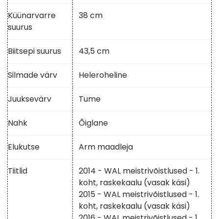
Küünarvarre
38 cm
suurus
Biitsepi suurus
43,5 cm
Silmade värv
Heleroheline
Juuksevärv
Tume
Nahk
Õiglane
Elukutse
Arm maadleja
Tiitlid
2014 - WAL meistrivõistlused - 1.
koht, raskekaalu (vasak käsi)
2015 - WAL meistrivõistlused - 1.
koht, raskekaalu (vasak käsi)
2016 - WAL meistrivõistlused - 1.