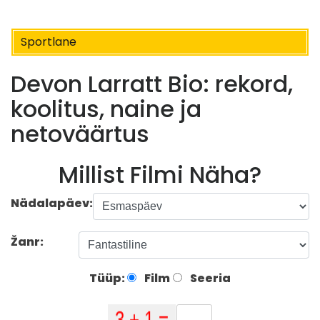
Sportlane
Devon Larratt Bio: rekord,
koolitus, naine ja
netoväärtus
Millist Filmi Näha?
Nädalapäev:
Žanr:
Tüüp:
Film
Seeria