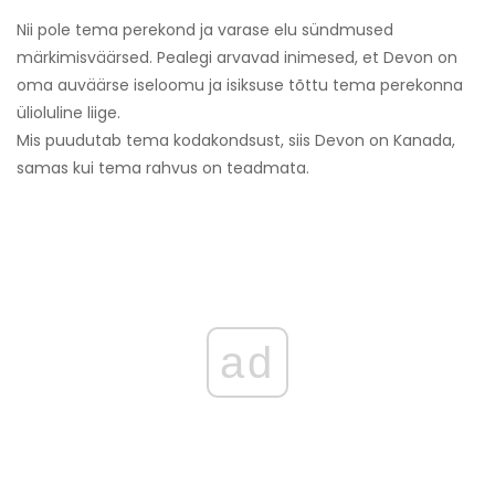
Nii pole tema perekond ja varase elu sündmused
märkimisväärsed. Pealegi arvavad inimesed, et Devon on
oma auväärse iseloomu ja isiksuse tõttu tema perekonna
ülioluline liige.
Mis puudutab tema kodakondsust, siis Devon on Kanada,
samas kui tema rahvus on teadmata.
ad