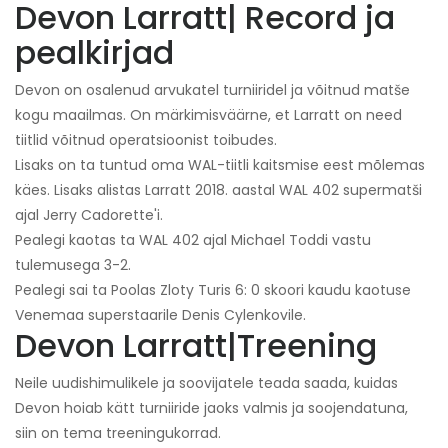
Devon Larratt
| R
ecord ja
pealkirjad
Devon on osalenud arvukatel turniiridel ja võitnud matše
kogu maailmas. On märkimisväärne, et Larratt on need
tiitlid võitnud operatsioonist toibudes.
Lisaks on ta tuntud oma WAL-tiitli kaitsmise eest mõlemas
käes. Lisaks alistas Larratt 2018. aastal WAL 402 supermatši
ajal Jerry Cadorette'i.
Pealegi kaotas ta WAL 402 ajal Michael Toddi vastu
tulemusega 3-2.
Pealegi sai ta Poolas Zloty Turis 6: 0 skoori kaudu kaotuse
Venemaa superstaarile Denis Cylenkovile.
Devon Larratt
|
Treening
Neile uudishimulikele ja soovijatele teada saada, kuidas
Devon hoiab kätt turniiride jaoks valmis ja soojendatuna,
siin on tema treeningukorrad.