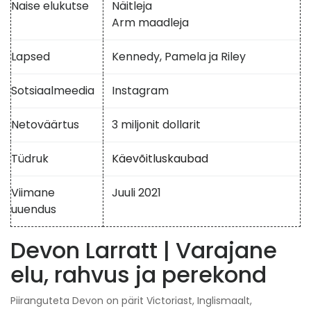
Naise elukutse
Näitleja
Arm maadleja
Lapsed
Kennedy, Pamela ja Riley
Sotsiaalmeedia
Instagram
Netoväärtus
3 miljonit dollarit
Tüdruk
Käevõitluskaubad
Viimane
Juuli 2021
uuendus
Devon Larratt | Varajane
elu, rahvus ja perekond
Piiranguteta Devon on pärit Victoriast, Inglismaalt,