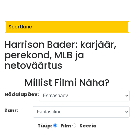
Sportlane
Harrison Bader: karjäär,
perekond, MLB ja
netoväärtus
Millist Filmi Näha?
Nädalapäev:
Žanr:
Tüüp:
Film
Seeria