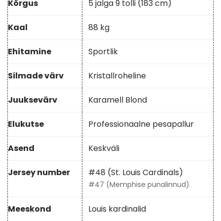
Kõrgus
5 jalga 9 tolli (183 cm)
Kaal
88 kg
Ehitamine
Sportlik
Silmade värv
Kristallroheline
Juuksevärv
Karamell Blond
Elukutse
Professionaalne pesapallur
Asend
Keskväli
Jersey number
#48 (St. Louis Cardinals)
#47 (Memphise punalinnud)
Meeskond
Louis kardinalid