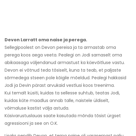
Devon Larratt oma naise ja perega.
Sellegipoolest on Devon pereisa ja ta armastab oma
perega koos aega veeta. Pealegi on Jodi sarnaselt oma
abikaasaga väljendanud armastust ka käevõitluse vastu.
Devon ei võtnud teda tõsiselt, kuna ta teab, et paljaste
sõrmedega stseen pole kõigile mõeldud. Pealegi hakkasid
Jodi ja Devin pärast arvukaid vestlusi koos treenima.
Kui temalt küsiti, kuidas ta sellesse suhtub, teatas Jodi,
kuidas käte maadlus annab talle, naistele üldiselt,
võimaluse kastist välja astuda.
Käsivarustuslauas saate kasutada mõnda tõsist ürgset
agressiooni ja see on O.K.
Lisaks nendib Devon, et tema naine oli varasemast palju