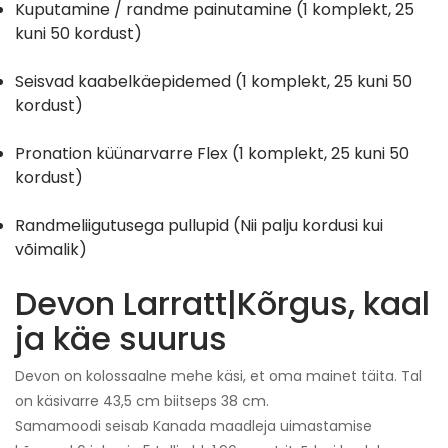
Kuputamine / randme painutamine (
1 komplekt, 25
kuni 50 kordust)
Seisvad kaabelkäepidemed (
1 komplekt, 25 kuni 50
kordust)
Pronation küünarvarre Flex (
1 komplekt, 25 kuni 50
kordust)
Randmeliigutusega pullupid (
Nii palju kordusi kui
võimalik)
Devon Larratt
|
Kõrgus, kaal
ja käe suurus
Devon on kolossaalne mehe käsi, et oma mainet täita. Tal
on käsivarre 43,5 cm biitseps 38 cm.
Samamoodi seisab Kanada maadleja uimastamise