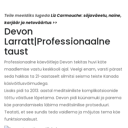
Teile meeldiks lugeda
Liz Carmouche: sõjaväeelu, naine,
karjäär ja netoväärtus >>
Devon
Larratt
|
Professionaalne
taust
Professionaalne käevõitleja Devon tekitas huvi käte
maadlemise vastu keskkooli ajal. Veelgi enam, varsti pärast
seda hakkas ta 21-aastaselt silmitsi seisma teiste Kanada
käsivõitlusvõimudega.
Lisaks pidi ta 2013. aastal meditsiiniliste komplikatsioonide
tõttu võistluse lõpetama. Devon pidi küünarnuki ja parema
käe parandamiseks läbima meditsiinilise protseduuri.
Teatati, et see sundis teda vaidlema ja mõjutas tema käe
funktsionaalsust.