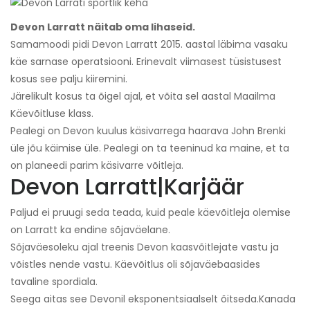
Devon Larratt näitab oma lihaseid.
Samamoodi pidi Devon Larratt 2015. aastal läbima vasaku
käe sarnase operatsiooni. Erinevalt viimasest tüsistusest
kosus see palju kiiremini.
Järelikult kosus ta õigel ajal, et võita sel aastal Maailma
Käevõitluse klass.
Pealegi on Devon kuulus käsivarrega haarava John Brenki
üle jõu käimise üle. Pealegi on ta teeninud ka maine, et ta
on planeedi parim käsivarre võitleja.
Devon Larratt
|
Karjäär
Paljud ei pruugi seda teada, kuid peale käevõitleja olemise
on Larratt ka endine sõjaväelane.
Sõjaväesoleku ajal treenis Devon kaasvõitlejate vastu ja
võistles nende vastu. Käevõitlus oli sõjaväebaasides
tavaline spordiala.
Seega aitas see Devonil eksponentsiaalselt õitseda.
Kanada