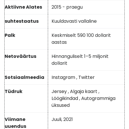
Aktiivne Alates
2015 - praegu
suhtestaatus
Kuuldavasti vallaline
Palk
Keskmiselt 590 100 dollarit
aastas
Netoväärtus
Hinnanguliselt 1–5 miljonit
dollarit
Sotsiaalmeedia
Instagram
,
Twitter
Tüdruk
Jersey
,
Algaja kaart
,
Löögikindad
,
Autogrammiga
üksused
Viimane
Juuli, 2021
uuendus