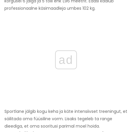
kõrgusel 6 jalga ja 5 tolli ehk 1,96 meetrit. Edasi kaalub
professionaalne käsimaadleja umbes 102 kg.
ad
Sportlane jälgib kogu keha ja käte intensiivset treeningut, et
säilitada oma füüsiline vorm. Lisaks tegeleb ta range
dieediga, et oma sooritusi parimal moel hoida.