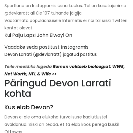
Sportlane on Instagramis üsna kuulus. Tal on kasutajanime
@devlarratt all üle 197 tuhande jälgija.
Vaatamata populaarsusele Internetis ei näi tal siiski Twitteri
kontot olevat.
Kui Palju Lapsi John Elwayl On
Vaadake seda postitust Instagramis
Devon Larrati (@devlarratt) jagatud postitus
Teile meeldiks lugeda
Roman valitseb bioloogiat: WWE,
Net Worth, NFL & Wife >>
Päringud Devon Larrati
kohta
Kus elab Devon?
Devon ei ole oma elukoha turvalisuse kaalutlustel
avaldanud. Siiski on teada, et ta elab koos perega kuskil
Ottawas.