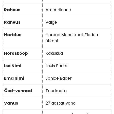
Rahvus
Ameeriklane
Rahvus
Valge
Haridus
Horace Manni kool, Florida
ülikool
Horoskoop
Kaksikud
Isa Nimi
Louis Bader
Ema nimi
Janice Bader
Õed-vennad
Teadmata
Vanus
27 aastat vana