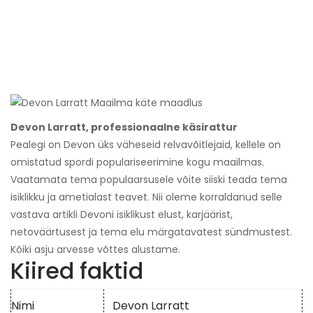
Devon Larratt, professionaalne käsirattur
Pealegi on Devon üks väheseid relvavõitlejaid, kellele on
omistatud spordi populariseerimine kogu maailmas.
Vaatamata tema populaarsusele võite siiski teada tema
isiklikku ja ametialast teavet. Nii oleme korraldanud selle
vastava artikli Devoni isiklikust elust, karjäärist,
netoväärtusest ja tema elu märgatavatest sündmustest.
Kõiki asju arvesse võttes alustame.
Kiired faktid
Nimi
Devon Larratt