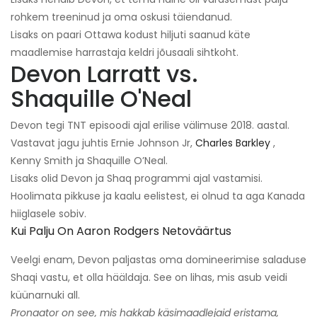
rohkem treeninud ja oma oskusi täiendanud.
Lisaks on paari Ottawa kodust hiljuti saanud käte
maadlemise harrastaja keldri jõusaali sihtkoht.
Devon Larratt vs.
Shaquille O'Neal
Devon tegi TNT episoodi ajal erilise välimuse 2018. aastal.
Vastavat jagu juhtis Ernie Johnson Jr,
Charles Barkley
,
Kenny Smith ja Shaquille O’Neal.
Lisaks olid Devon ja Shaq programmi ajal vastamisi.
Hoolimata pikkuse ja kaalu eelistest, ei olnud ta aga Kanada
hiiglasele sobiv.
Kui Palju On Aaron Rodgers Netoväärtus
Veelgi enam, Devon paljastas oma domineerimise saladuse
Shaqi vastu, et olla hääldaja. See on lihas, mis asub veidi
küünarnuki all.
Pronaator on see, mis hakkab käsimaadlejaid eristama,