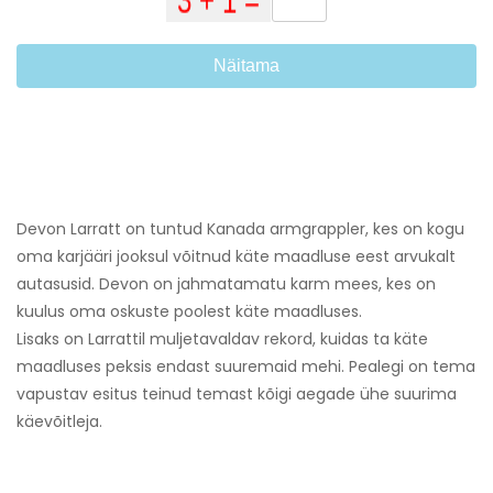
Näitama
Devon Larratt on tuntud Kanada armgrappler, kes on kogu
oma karjääri jooksul võitnud käte maadluse eest arvukalt
autasusid. Devon on jahmatamatu karm mees, kes on
kuulus oma oskuste poolest käte maadluses.
Lisaks on Larrattil muljetavaldav rekord, kuidas ta käte
maadluses peksis endast suuremaid mehi. Pealegi on tema
vapustav esitus teinud temast kõigi aegade ühe suurima
käevõitleja.