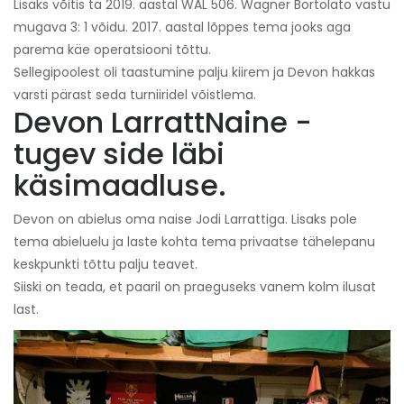
Lisaks võitis ta 2019. aastal WAL 506. Wagner Bortolato vastu
mugava 3: 1 võidu. 2017. aastal lõppes tema jooks aga
parema käe operatsiooni tõttu.
Sellegipoolest oli taastumine palju kiirem ja Devon hakkas
varsti pärast seda turniiridel võistlema.
Devon Larratt
Naine -
tugev side läbi
käsimaadluse.
Devon on abielus oma naise Jodi Larrattiga. Lisaks pole
tema abieluelu ja laste kohta tema privaatse tähelepanu
keskpunkti tõttu palju teavet.
Siiski on teada, et paaril on praeguseks vanem kolm ilusat
last.