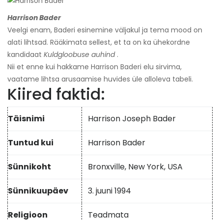
Harrison Bader
Veelgi enam, Baderi esinemine väljakul ja tema mood on
alati lihtsad. Rääkimata sellest, et ta on ka ühekordne
kandidaat
Kuldgloobuse auhind
.
Nii et enne kui hakkame Harrison Baderi elu sirvima,
vaatame lihtsa arusaamise huvides üle alloleva tabeli.
Kiired faktid:
Täisnimi
Harrison Joseph Bader
Tuntud kui
Harrison Bader
Sünnikoht
Bronxville, New York, USA
Sünnikuupäev
3. juuni 1994
Religioon
Teadmata