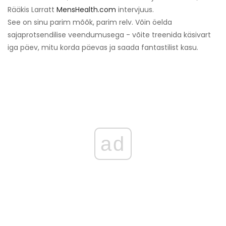
Rääkis Larratt
MensHealth.com
intervjuus.
See on sinu parim mõõk, parim relv. Võin öelda
sajaprotsendilise veendumusega - võite treenida käsivart
iga päev, mitu korda päevas ja saada fantastilist kasu.
ad