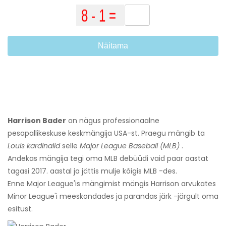
Näitama
Harrison Bader
on nägus professionaalne
pesapallikeskuse keskmängija USA-st. Praegu mängib ta
Louis kardinalid
selle
Major League Baseball (MLB)
.
Andekas mängija tegi oma MLB debüüdi vaid paar aastat
tagasi 2017. aastal ja jättis mulje kõigis MLB -des.
Enne Major League'is mängimist mängis Harrison arvukates
Minor League'i meeskondades ja parandas järk -järgult oma
esitust.