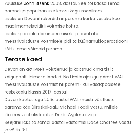
kuulsuse
John Brzenk
2008. aastal. See tõi kaasa tema
pärandi ja populaarsuse kasvu kogu maailmas.
Lisaks on Devonil rekordid nii parema kui ka vasaku käe
maailmameistritiitli võitmise kohta.
Lisaks spordiala domineerimisele ja arvukate
meistrivõistluste võitmisele pidi ta küünarnukioperatsiooni
tõttu oma võimeid piirama.
Terase käed
Devon on aktiivselt võistlenud ja kaitsnud oma tiitlit
käigupealt. Inimese loodud ‘No Limits’
ajalugu pärast WAL-
meistrivõistluste võitmist nii parem- kui vasakpoolsete
raskekaalu klassis 2017. aastal.
Devon kaotas aga 2018. aastal WAL meistrivõistluste
parema käe üliraskekaalu Michael Toddi vastu, millele
järgnes veel üks kaotus Denis Cyplenkoviga.
Seejärel läks ta samal aastal vastamisi Dace Chaffee vastu
ja võitis 3: 1.