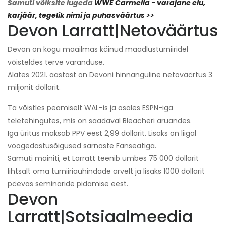
Samuti võiksite lugeda
WWE Carmella - varajane elu,
karjäär, tegelik nimi ja puhasväärtus >>
Devon Larratt
|
Netoväärtus
Devon on kogu maailmas käinud maadlusturniiridel
võisteldes terve varanduse.
Alates 2021. aastast on Devoni hinnanguline netoväärtus 3
miljonit dollarit.
Ta võistles peamiselt WAL-is ja osales ESPN-iga
teletehingutes, mis on saadaval Bleacheri aruandes.
Iga üritus maksab PPV eest 2,99 dollarit. Lisaks on liigal
voogedastusõigused sarnaste Fanseatiga.
Samuti mainiti, et Larratt teenib umbes 75 000 dollarit
lihtsalt oma turniiriauhindade arvelt ja lisaks 1000 dollarit
päevas seminaride pidamise eest.
Devon
Larratt
|
Sotsiaalmeedia