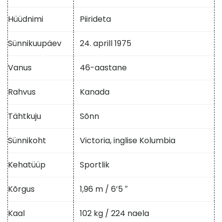
Hüüdnimi
Piirideta
Sünnikuupäev
24. aprill 1975
Vanus
46-aastane
Rahvus
Kanada
Tähtkuju
Sõnn
Sünnikoht
Victoria, inglise Kolumbia
Kehatüüp
Sportlik
Kõrgus
1,96 m / 6’5 ″
Kaal
102 kg / 224 naela