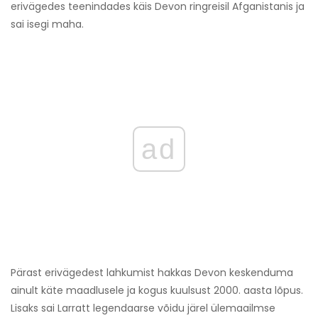
erivägedes teenindades käis Devon ringreisil Afganistanis ja
sai isegi maha.
ad
Pärast erivägedest lahkumist hakkas Devon keskenduma
ainult käte maadlusele ja kogus kuulsust 2000. aasta lõpus.
Lisaks sai Larratt legendaarse võidu järel ülemaailmse