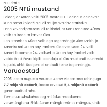
NFLi drafti.
2005 NFLi mustand
Eeldati, et Aaron valiti 2005. aasta NFL-i eelnõus eelnevalt,
kuna tema kolledži ajal oli muljetavaldav statistika.
Enne kavandiprotsessi oli ta kindel, et San Francisco 49ers
valib ta, keda ta kasvas üles.
San Francisco 49ers valis aga tagamängija Alex Smithi ja
Aaronist sai Green Bay Packersi üldarvestuses 24. valik.
Aaroni libisemine 24. valikuni ja Green Bay Packeri valik
valida Brett Favre lõplik asendaja oli üks mustandi suurimaid
lugusid, ehkki Rodgers oli endiselt teine ​​tagamängija.
Varuaastad
2005. aasta augustis nõustus Aaron viieaastase tehinguga
7,7 miljonit dollarit,
kaasa arvatud
5,4 miljonit dollarit
garanteeritud raha.
Tema uustulnukahooaeg möödus meeskonna
varumängijana. Ehkki Aaron mängis mõnes mängus, juhtis