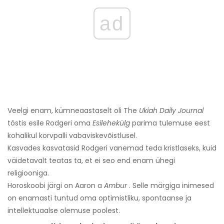
ad
Veelgi enam, kümneaastaselt oli The
Ukiah Daily Journal
tõstis esile Rodgeri oma
Esilehekülg
parima tulemuse eest
kohalikul korvpalli vabaviskevõistlusel.
Kasvades kasvatasid Rodgeri vanemad teda kristlaseks, kuid
väidetavalt teatas ta, et ei seo end enam ühegi
religiooniga.
Horoskoobi järgi on Aaron a
Ambur
. Selle märgiga inimesed
on enamasti tuntud oma optimistliku, spontaanse ja
intellektuaalse olemuse poolest.