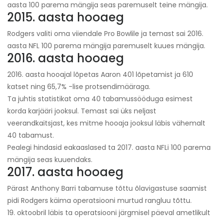
aasta 100 parema mängija seas paremuselt teine ​​mängija.
2015. aasta hooaeg
Rodgers valiti oma viiendale Pro Bowlile ja temast sai 2016.
aasta NFL 100 parema mängija paremuselt kuues mängija.
2016. aasta hooaeg
2016. aasta hooajal lõpetas Aaron 401 lõpetamist ja 610
katset ning 65,7% -lise protsendimääraga.
Ta juhtis statistikat oma 40 tabamussööduga esimest
korda karjääri jooksul. Temast sai üks neljast
veerandkaitsjast, kes mitme hooaja jooksul läbis vähemalt
40 tabamust.
Pealegi hindasid eakaaslased ta 2017. aasta NFLi 100 parema
mängija seas kuuendaks.
2017. aasta hooaeg
Pärast Anthony Barri tabamuse tõttu õlavigastuse saamist
pidi Rodgers käima operatsiooni murtud rangluu tõttu.
19. oktoobril läbis ta operatsiooni järgmisel päeval ametlikult