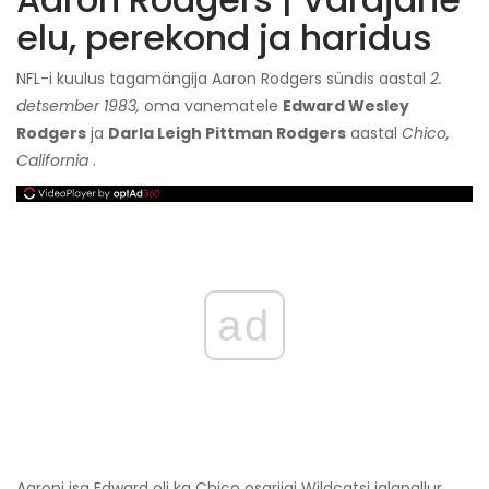
elu, perekond ja haridus
NFL-i kuulus tagamängija Aaron Rodgers sündis aastal
2.
detsember 1983,
oma vanematele
Edward Wesley
Rodgers
ja
Darla Leigh Pittman Rodgers
aastal
Chico,
California
.
ad
Aaroni isa Edward oli ka Chico osariigi Wildcatsi jalgpallur.