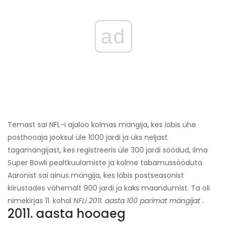
ad
Temast sai NFL-i ajaloo kolmas mängija, kes läbis ühe
posthooaja jooksul üle 1000 jardi ja üks neljast
tagamängijast, kes registreeris üle 300 jardi söödud, ilma
Super Bowli pealtkuulamiste ja kolme tabamussööduta.
Aaronist sai ainus mängija, kes läbis postseasonist
kiirustades vähemalt 900 jardi ja kaks maandumist. Ta oli
nimekirjas 11. kohal
NFLi 2011. aasta 100 parimat mängijat
.
2011. aasta hooaeg