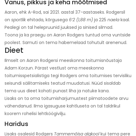
Vanus, pikkus ja keha mõõtmised
Aaron, ehk A-Rod, sai 2021. aastal 37-aastaseks. Rodgersil
on
sportlik
ehitada, kõrgusega
6’2 (1,88 m)
ja 225
naela
kaal.
Pealegi on tal helepruunid juuksed ja sinised silmad.
Toona ja ka praegu on Aaron Rodgers tuntud oma vuntside
poolest. Samuti on tema habemelaad tohutult arenenud.
Dieet
Ilmselt on Aaron Rodgersi meeskonna toitumisnõustaja
Adam Korzun. Pärast vestlust oma meeskonna
toitumisspetsialistiga tegi Rodgers oma toitumises tervisliku
seisundi säilitamiseks teatud muudatusi. Nüüd sisaldab
tema uus dieet kohati punast liha ja natuke kana.
Lisaks on ta oma toitumisharjumustest piimatoodete arvu
vähendanud. Ilma igasuguse kahtluseta on tal taldrikul
koorem rohelisi lehtköögivilju.
Haridus
Lisaks osalesid Rodgers
Tammemõisa algkool
kui tema pere