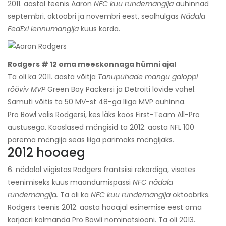
2011. aastal teenis Aaron
NFC kuu ründemängija
auhinnad
septembri, oktoobri ja novembri eest, sealhulgas
Nädala
FedExi lennumängija
kuus korda.
Rodgers # 12 oma meeskonnaga hümni ajal
Ta oli ka 2011. aasta võitja
Tänupühade mängu galoppi
rööviv MVP
Green Bay Packersi ja Detroiti lõvide vahel.
Samuti võitis ta 50 MV-st 48-ga liiga MVP auhinna.
Pro Bowl valis Rodgersi, kes läks koos First-Team All-Pro
austusega. Kaaslased mängisid ta 2012. aasta NFL 100
parema mängija seas liiga parimaks mängijaks.
2012 hooaeg
6. nädalal viigistas Rodgers frantsiisi rekordiga, visates
teenimiseks kuus maandumispassi
NFC nädala
ründemängija.
Ta oli ka
NFC kuu ründemängija
oktoobriks.
Rodgers teenis 2012. aasta hooajal esinemise eest oma
karjääri kolmanda Pro Bowli nominatsiooni. Ta oli 2013.