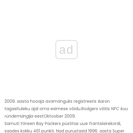
ad
2009. aasta hooaja avamänguks registreeris Aaron
tagasituleku ajal oma esimese võidu.
Rodgers võitis
NFC kuu
ründemängija
eest
Oktoober 2009.
Samuti t
Green Bay Packers püstitas uue frantsiisirekordi,
saades kokku 461 punkti. Nad purustasid 1996. aasta Super