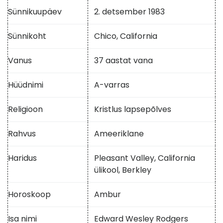
Sünnikuupäev
2. detsember 1983
Sünnikoht
Chico, California
Vanus
37 aastat vana
Hüüdnimi
A-varras
Religioon
Kristlus lapsepõlves
Rahvus
Ameeriklane
Haridus
Pleasant Valley, California
ülikool, Berkley
Horoskoop
Ambur
Isa nimi
Edward Wesley Rodgers