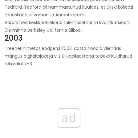
Tedford. Tedford oli hämmastunud kuuldes, et ükski kolledži
meeskond ei värbanud Aaroni varem.
Aaroni hea keskkoolirekordi tulemusel sai ta kvalifikatsiooni
üle minna Berkeley California ülikooli.
2003
Treener nimetas Rodgersi 2003. aasta hooaja viiendas
mängus algkaitsjaks ja viis ülikooliaastana teiseks Kuldkarud
rekordini 7–3.
ad