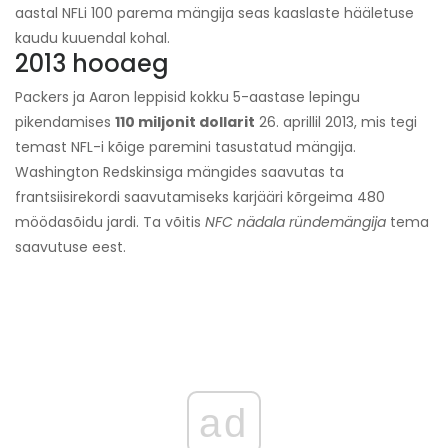
aastal NFLi 100 parema mängija seas kaaslaste hääletuse
kaudu kuuendal kohal.
2013 hooaeg
Packers ja Aaron leppisid kokku 5-aastase lepingu
pikendamises
110 miljonit dollarit
26. aprillil 2013, mis tegi
temast NFL-i kõige paremini tasustatud mängija.
Washington Redskinsiga mängides saavutas ta
frantsiisirekordi saavutamiseks karjääri kõrgeima 480
möödasõidu jardi. Ta võitis
NFC nädala ründemängija
tema
saavutuse eest.
ad