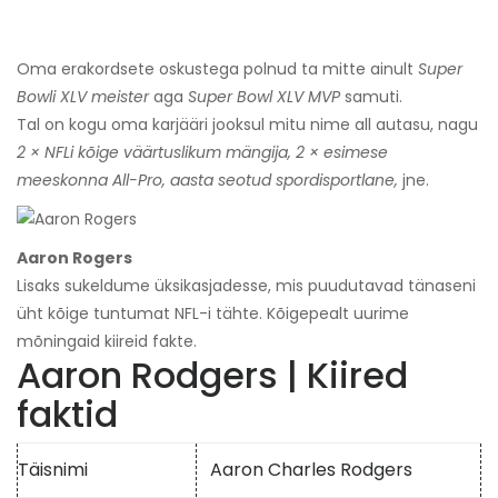
Oma erakordsete oskustega polnud ta mitte ainult
Super
Bowli XLV meister
aga
Super Bowl XLV MVP
samuti.
Tal on kogu oma karjääri jooksul mitu nime all autasu, nagu
2 × NFLi kõige väärtuslikum mängija, 2 × esimese
meeskonna All-Pro, aasta seotud spordisportlane,
jne.
Aaron Rogers
Lisaks sukeldume üksikasjadesse, mis puudutavad tänaseni
üht kõige tuntumat NFL-i tähte. Kõigepealt uurime
mõningaid kiireid fakte.
Aaron Rodgers | Kiired
faktid
Täisnimi
Aaron Charles Rodgers