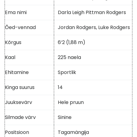
Ema nimi
Darla Leigh Pittman Rodgers
Õed-vennad
Jordan Rodgers, Luke Rodgers
Kõrgus
6’2 (1,88 m)
Kaal
225 naela
Ehitamine
Sportlik
Kinga suurus
14
Juuksevärv
Hele pruun
Silmade värv
Sinine
Positsioon
Tagamängija