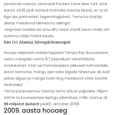
pensionile naasta, vahetasid Packers Favre New York Jetsi.
Aaroni 4038 jardi söödud statistika tõestas kiiresti, et ta oli
liiga üks parimatest tagamängijatest. Tema kui startija
alistas meeskond Minnesota viikingid.
Järgmisel nädalal sai oma NFLi teisel stardil Aaron
FedEx Airi
auhinna võitja
häälte kaudu.
Kes On Abielus Silmapiirikaevajad
Hooaja neljandal nädalal lõppesid Tampa Bay Buccaneersi
vastu mängides tema 157 järjestikust vaheltlõiketa
söödukatset. Vööt sai frantsiisiajaloo pikkuselt kolmandaks.
Aaron kannatas mängu ajal raske õlgade nihestuse all, kuid
jätkas algust ja mängis hästi ning meeskond võitis Seattle
Seahawksi.
Tema pühendumus tõestas tema sitkust paljudele. Hiljem
sõlmis ta kuueaastase lepingu pikenduse, mille väärtus oli
65 miljonit dollarit
peal
31. oktoober 2008.
2009. aasta hooaeg