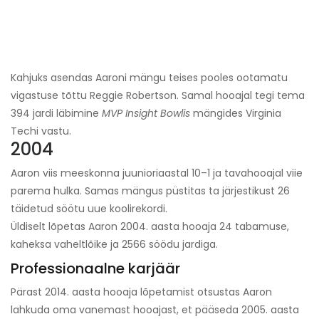
Kahjuks asendas Aaroni mängu teises pooles ootamatu
vigastuse tõttu Reggie Robertson. Samal hooajal tegi tema
394 jardi läbimine
MVP Insight Bowlis
mängides Virginia
Techi vastu.
2004
Aaron viis meeskonna juunioriaastal 10–1 ja tavahooajal viie
parema hulka. Samas mängus püstitas ta järjestikust 26
täidetud söötu uue koolirekordi.
Üldiselt lõpetas Aaron 2004. aasta hooaja 24 tabamuse,
kaheksa vaheltlõike ja 2566 söödu jardiga.
Professionaalne karjäär
Pärast 2014. aasta hooaja lõpetamist otsustas Aaron
lahkuda oma vanemast hooajast, et pääseda 2005. aasta