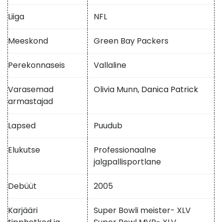
Liiga
NFL
Meeskond
Green Bay Packers
Perekonnaseis
Vallaline
Varasemad
Olivia Munn,
Danica Patrick
armastajad
Lapsed
Puudub
Elukutse
Professionaalne
jalgpallisportlane
Debüüt
2005
Karjääri
Super Bowli meister- XLV