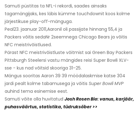
Samuti püstitas ta NFL-i rekordi, saades ainsaks
tagamängijaks, kes läbis kümme touchdownit koos kolme
järjestikuse play-off-mänguga.
Peal
23. jaanuar 2011,
Aaronil oli passijate hinnang 55,4 ja
Packers võitis seda
Nr 2
seemnega Chicago Bears ja võitis
NFC meistrivõistlused.
Pärast NFC meistrivõistluste võitmist sai Green Bay Packers
Pittsburgh Steelersi vastu mängides reisi Super Bowli XLV-
sse - kus nad võitsid skooriga 31–25.
Mängus sooritas Aaron 39 39 möödalaskmise katse 304
jardi pealt kolme tabamusega ja võitis
Super Bowli MVP
auhind tema esinemise eest.
Samuti võite olla huvitatud
Josh Rosen Bio: vanus, karjäär,
puhasväärtus, statistika, tüdruksõber >>