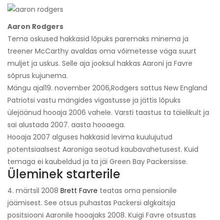
Aaron Rodgers
Tema oskused hakkasid lõpuks paremaks minema ja
treener McCarthy avaldas oma võimetesse väga suurt
muljet ja uskus. Selle aja jooksul hakkas Aaroni ja Favre
sõprus kujunema.
Mängu ajal
19. november 2006,
Rodgers sattus New England
Patriotsi vastu mängides vigastusse ja jättis lõpuks
ülejäänud hooaja 2006 vahele. Varsti taastus ta täielikult ja
sai alustada 2007. aasta hooaega.
Hooaja 2007 alguses hakkasid levima kuulujutud
potentsiaalsest Aaroniga seotud kaubavahetusest. Kuid
temaga ei kaubeldud ja ta jäi Green Bay Packersisse.
Üleminek starterile
4. märtsil 2008
Brett Favre
teatas oma pensionile
jäämisest. See otsus puhastas Packersi algkaitsja
positsiooni Aaronile hooajaks 2008. Kuigi Favre otsustas