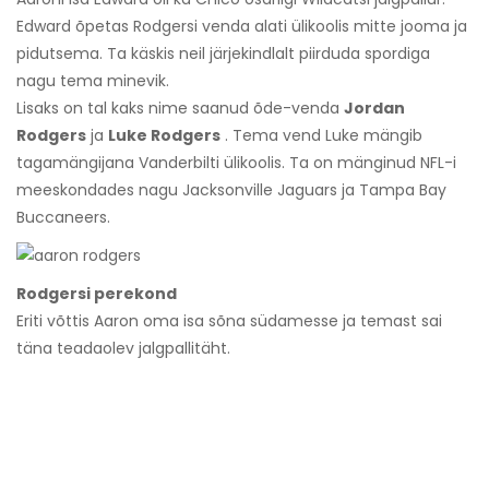
Edward õpetas Rodgersi venda alati ülikoolis mitte jooma ja
pidutsema. Ta käskis neil järjekindlalt piirduda spordiga
nagu tema minevik.
Lisaks on tal kaks nime saanud õde-venda
Jordan
Rodgers
ja
Luke Rodgers
. Tema vend Luke mängib
tagamängijana Vanderbilti ülikoolis. Ta on mänginud NFL-i
meeskondades nagu Jacksonville Jaguars ja Tampa Bay
Buccaneers.
Rodgersi perekond
Eriti võttis Aaron oma isa sõna südamesse ja temast sai
täna teadaolev jalgpallitäht.