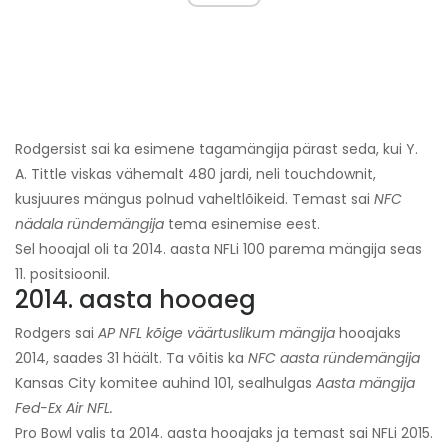
Rodgersist sai ka esimene tagamängija pärast seda, kui Y.
A. Tittle viskas vähemalt 480 jardi, neli touchdownit,
kusjuures mängus polnud vaheltlõikeid. Temast sai
NFC
nädala ründemängija
tema esinemise eest.
Sel hooajal oli ta 2014. aasta NFLi 100 parema mängija seas
11. positsioonil.
2014. aasta hooaeg
Rodgers sai
AP NFL kõige väärtuslikum mängija
hooajaks
2014, saades 31 häält. Ta võitis ka
NFC aasta ründemängija
Kansas City komitee auhind 101, sealhulgas
Aasta mängija
Fed-Ex Air NFL.
Pro Bowl valis ta 2014. aasta hooajaks ja temast sai NFLi 2015.