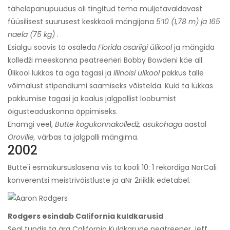
tähelepanupuudus oli tingitud tema muljetavaldavast
füüsilisest suurusest keskkooli mängijana
5’10 (1,78 m) ja 165
naela (75 kg)
.
Esialgu soovis ta osaleda
Florida osariigi ülikool
ja mängida
kolledži meeskonna peatreeneri Bobby Bowdeni käe all.
Ülikool lükkas ta aga tagasi ja
Illinoisi ülikool
pakkus talle
võimalust stipendiumi saamiseks võistelda. Kuid ta lükkas
pakkumise tagasi ja kaalus jalgpallist loobumist
õigusteaduskonna õppimiseks.
Enamgi veel,
Butte kogukonnakolledž, asukohaga
aastal
Oroville,
värbas ta jalgpalli mängima.
2002
Butte'i esmakursuslasena viis ta kooli 10: 1 rekordiga NorCali
konverentsi meistrivõistluste ja a
Nr 2
riiklik edetabel.
Rodgers esindab California kuldkarusid
Seal tundis ta ära California Kuldkarude peatreener Jeff