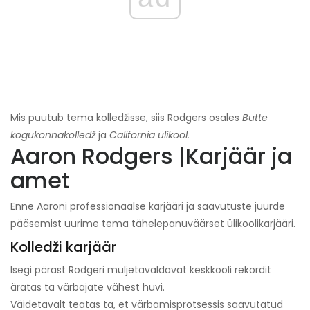
Mis puutub tema kolledžisse, siis Rodgers osales
Butte
kogukonnakolledž
ja
California ülikool.
Aaron Rodgers |
Karjäär ja
amet
Enne Aaroni professionaalse karjääri ja saavutuste juurde
pääsemist uurime tema tähelepanuväärset ülikoolikarjääri.
Kolledži karjäär
Isegi pärast Rodgeri muljetavaldavat keskkooli rekordit
äratas ta värbajate vähest huvi.
Väidetavalt teatas ta, et värbamisprotsessis saavutatud