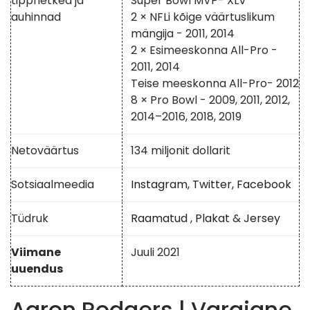
tipphetked ja
Super Bowl MVP- XLV
auhinnad
2 × NFLi kõige väärtuslikum
mängija - 2011, 2014
2 × Esimeeskonna All-Pro -
2011, 2014
Teise meeskonna All-Pro- 2012
8 × Pro Bowl - 2009, 2011, 2012,
2014–2016, 2018, 2019
Netoväärtus
134 miljonit dollarit
Sotsiaalmeedia
Instagram,
Twitter,
Facebook
Tüdruk
Raamatud
,
Plakat
&
Jersey
Viimane
Juuli 2021
uuendus
Aaron Rodgers | Varajane