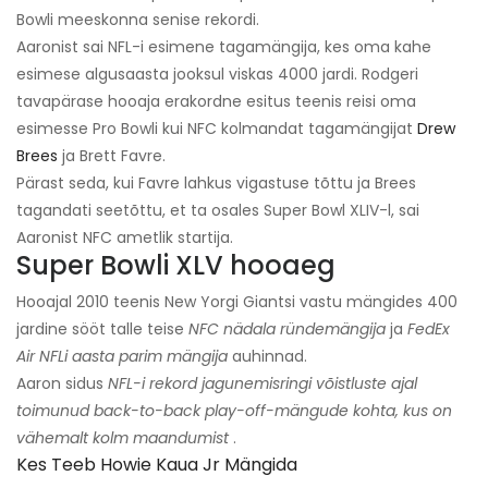
Bowli meeskonna senise rekordi.
Aaronist sai NFL-i esimene tagamängija, kes oma kahe
esimese algusaasta jooksul viskas 4000 jardi. Rodgeri
tavapärase hooaja erakordne esitus teenis reisi oma
esimesse Pro Bowli kui NFC kolmandat tagamängijat
Drew
Brees
ja Brett Favre.
Pärast seda, kui Favre lahkus vigastuse tõttu ja Brees
tagandati seetõttu, et ta osales Super Bowl XLIV-l, sai
Aaronist NFC ametlik startija.
Super Bowli XLV hooaeg
Hooajal 2010 teenis New Yorgi Giantsi vastu mängides 400
jardine sööt talle teise
NFC nädala ründemängija
ja
FedEx
Air NFLi aasta parim mängija
auhinnad.
Aaron sidus
NFL-i rekord jagunemisringi võistluste ajal
toimunud back-to-back play-off-mängude kohta, kus on
vähemalt kolm maandumist
.
Kes Teeb Howie Kaua Jr Mängida