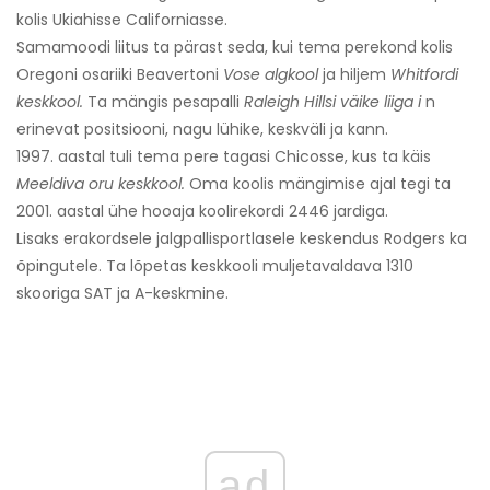
kolis Ukiahisse Californiasse.
Samamoodi liitus ta pärast seda, kui tema perekond kolis
Oregoni osariiki Beavertoni
Vose algkool
ja hiljem
Whitfordi
keskkool.
Ta mängis pesapalli
Raleigh Hillsi väike liiga i
n
erinevat positsiooni, nagu lühike, keskväli ja kann.
1997. aastal tuli tema pere tagasi Chicosse, kus ta käis
Meeldiva oru keskkool.
Oma koolis mängimise ajal tegi ta
2001. aastal ühe hooaja koolirekordi 2446 jardiga.
Lisaks erakordsele jalgpallisportlasele keskendus Rodgers ka
õpingutele. Ta lõpetas keskkooli muljetavaldava 1310
skooriga SAT ja A-keskmine.
ad