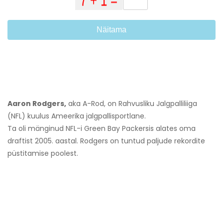
Näitama
Aaron Rodgers,
aka A-Rod, on Rahvusliku Jalgpalliliiga
(NFL) kuulus Ameerika jalgpallisportlane.
Ta oli mänginud NFL-i Green Bay Packersis alates oma
draftist 2005. aastal. Rodgers on tuntud paljude rekordite
püstitamise poolest.