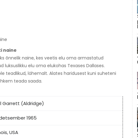
ti naine
üks õnnelik naine, kes veetis elu oma armastatud
d luksuslikku elu oma elukohas Texases Dallases.
e teadlikud, lähemalt. Alates haridusest kuni suheteni
 rohkem teada saada.
ill Garrett (Aldridge)
 detsember 1965
inois, USA