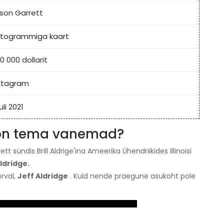
son Garrett
togrammiga kaart
0 000 dollarit
stagram
uli 2021
s on tema vanemad?
tt sündis Brill Aldrige'ina Ameerika Ühendriikides Illinoisi
ldridge.
rval,
Jeff Aldridge
. Kuid nende praegune asukoht pole