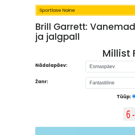
Sportlase Naine
Brill Garrett: Vanemad
ja jalgpall
Millist
Nädalapäev:
Žanr:
Tüüp: