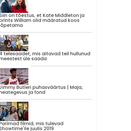
Siin on tõestus, et Kate Middleton ja
prints William olid määratud koos
lõpetama
4 telesaadet, mis aitavad teil hullunud
meestest üle saada
Jimmy Butleri puhasväärtus | Maja,
heategevus ja fond
Parimad filmid, mis tulevad
Showtime'ile juulis 2019