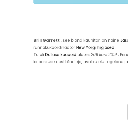
Brill Garrett
, see blond kaunitar, on naine
Jas
rünnakukoordinaator
New Yorgi hiiglased
.
Ta oli
Dallase kauboid
alates
2011 kuni 2019
. Eri
kirjaoskuse eestkõneleja, avaliku elu tegelane ja 