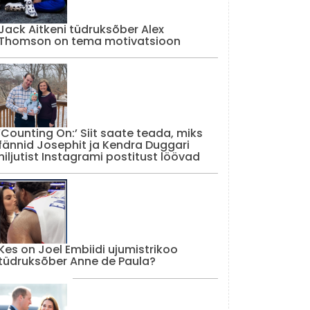
Jack Aitkeni tüdruksõber Alex
Thomson on tema motivatsioon
‘Counting On:’ Siit saate teada, miks
fännid Josephit ja Kendra Duggari
hiljutist Instagrami postitust löövad
Kes on Joel Embiidi ujumistrikoo
tüdruksõber Anne de Paula?