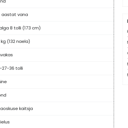
end
 aastat vana
jalga 8 tolli (173 cm)
 kg (132 naela)
hvakas
-27-36 tolli
nine
ond
rjaoskuse kaitsja
ielus