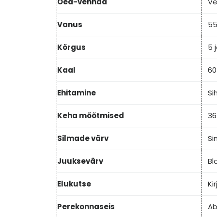
Õed-vennad
V
Vanus
55
Kõrgus
5 
Kaal
60
Ehitamine
Si
Keha mõõtmised
36
Silmade värv
Si
Juuksevärv
Bl
Elukutse
Ki
Perekonnaseis
Ab