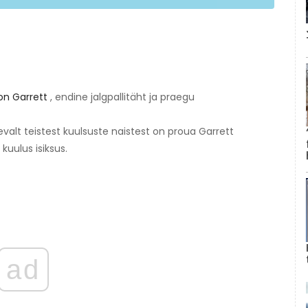
on Garrett
, endine jalgpallitäht ja praegu
nevalt teistest kuulsuste naistest on proua Garrett
kuulus isiksus.
ad