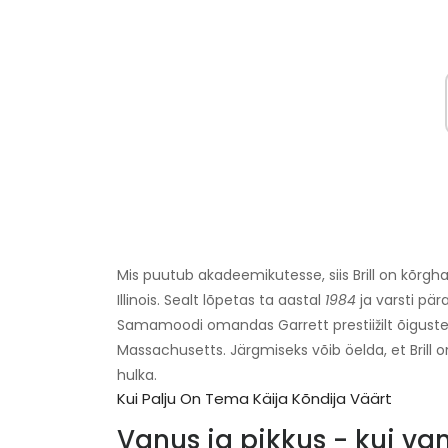
Mis puutub akadeemikutesse, siis Brill on kõrgha
Illinois. Sealt lõpetas ta aastal
1984
ja varsti pär
Samamoodi omandas Garrett prestiižilt õigust
Massachusetts. Järgmiseks võib öelda, et Brill o
hulka.
Kui Palju On Tema Käija Kõndija Väärt
Vanus ja pikkus - kui van