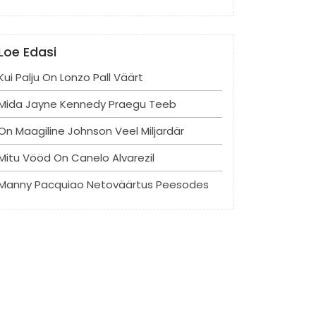
Loe Edasi
Kui Palju On Lonzo Pall Väärt
Mida Jayne Kennedy Praegu Teeb
On Maagiline Johnson Veel Miljardär
Mitu Vööd On Canelo Alvarezil
Manny Pacquiao Netoväärtus Peesodes