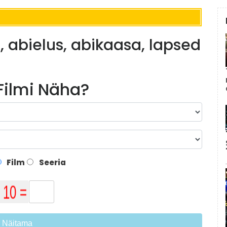
, abielus, abikaasa, lapsed
 Filmi Näha?
Film
Seeria
Näitama