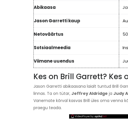
Abikaasa
Ja
Jason Garretti kaup
Au
Netoväärtus
50
Sotsiaalmeedia
In
Viimane uuendus
Ju
Kes on Brill Garrett? Ke
Jason Garretti abikaasana laialt tuntud Brill Garre
linnas. Ta on tütar,
Jeffrey Aldridge
ja
Judy A
Vanemate kõrval kasvas Brill üles oma venna kõ
praegu teada.