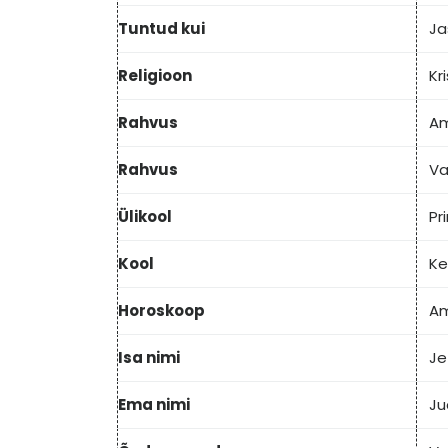
Tuntud kui
Ja
Religioon
Kr
Rahvus
Am
Rahvus
Va
Ülikool
Pr
Kool
Ke
Horoskoop
A
Isa nimi
Je
Ema nimi
Ju