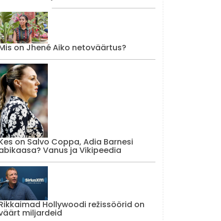
Mis on Jhené Aiko netoväärtus?
Kes on Salvo Coppa, Adia Barnesi
abikaasa? Vanus ja Vikipeedia
Rikkaimad Hollywoodi režissöörid on
väärt miljardeid