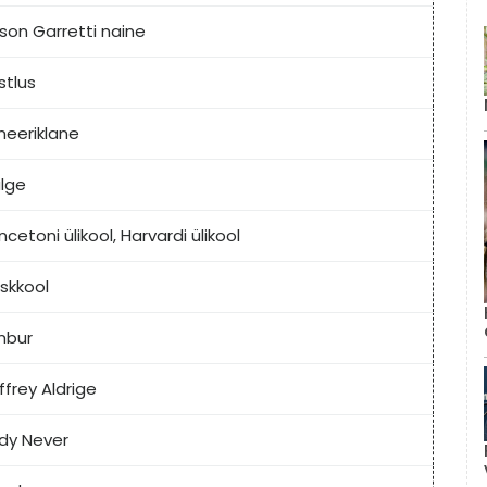
son Garretti naine
istlus
eeriklane
lge
incetoni ülikool, Harvardi ülikool
skkool
mbur
ffrey Aldrige
dy Never