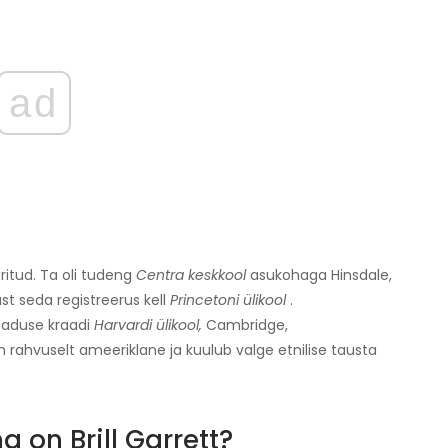
ad
ritud. Ta oli tudeng
Centra keskkool
asukohaga Hinsdale,
ast seda registreerus kell
Princetoni ülikool
.
eaduse kraadi
Harvardi ülikool,
Cambridge,
n rahvuselt ameeriklane ja kuulub valge etnilise tausta
a on Brill Garrett?