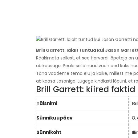
Brill Garrett, laialt tuntud kui Jason Garret
Rääkimata sellest, et see Harvardi lõpetaja on 
abikaasaga. Peale selle naudivad need kaks nüü
Täna vaatleme tema elu ja kõike, millest me pol
abikaasa Jasoniga. Lugege kindlasti lõpuni, et
Brill Garrett: kiired faktid
Täisnimi
Br
Sünnikuupäev
8.
Sünnikoht
Ill