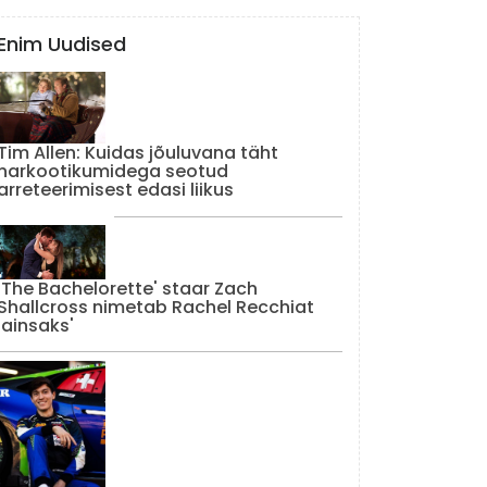
Enim Uudised
Tim Allen: Kuidas jõuluvana täht
narkootikumidega seotud
arreteerimisest edasi liikus
'The Bachelorette' staar Zach
Shallcross nimetab Rachel Recchiat
'ainsaks'