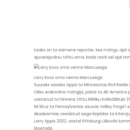
Lisaks on ta esimene reporter, kes mängu ajal o
ajuverejooksu tõttu ema, keda raviti sel ajal rin
Larry koos oma venna Marcusega
Suureks saades õppis ta Minnesotas Richfieldis 
Olles erakordne mängija, pälvis ta All-America 
vastanud ta hinnete tõttu Riikliku Kolledžiklubi
Nii liitus ta Pennsylvanias asuvas Valley Forge
Akadeemias veedetud aega kirjeldas ta intervju
Larry õppis 2002. aastal Pittsburgi ülikoolis kom
lõpetada.