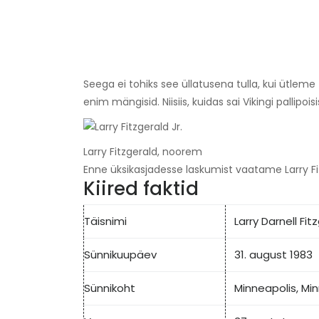
Seega ei tohiks see üllatusena tulla, kui ütleme 
enim mängisid. Niisiis, kuidas sai Vikingi pallipo
Larry Fitzgerald, noorem
Enne üksikasjadesse laskumist vaatame Larry Fitz
Kiired faktid
Täisnimi
Larry Darnell Fi
Sünnikuupäev
31. august 1983
Sünnikoht
Minneapolis, Mi