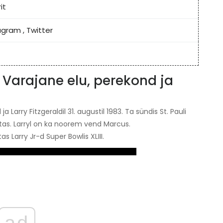
it
agram
,
Twitter
| Varajane elu, perekond ja
 Larry Fitzgeraldil 31. augustil 1983. Ta sündis St. Pauli
tas. Larryl on ka noorem vend Marcus.
as Larry Jr-d Super Bowlis XLIII.
ad