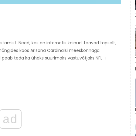
vustamist. Need, kes on internetis käinud, teavad täpselt,
, mängides koos Arizona Cardinalsi meeskonnaga.
d peab teda ka üheks suurimaks vastuvõtjaks NFL-i
ad