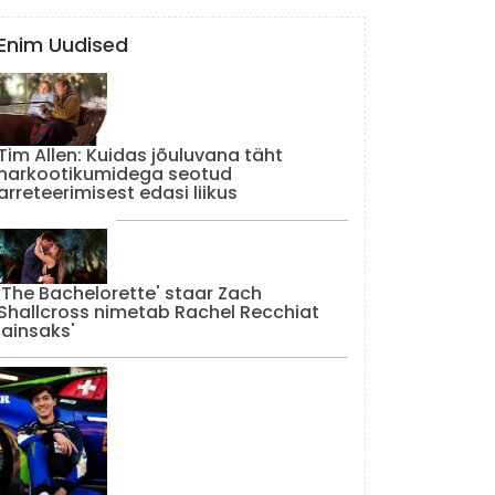
Enim Uudised
Tim Allen: Kuidas jõuluvana täht
narkootikumidega seotud
arreteerimisest edasi liikus
'The Bachelorette' staar Zach
Shallcross nimetab Rachel Recchiat
'ainsaks'