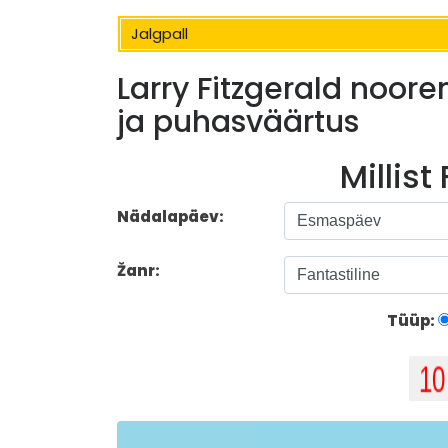
Jalgpall
Larry Fitzgerald noore
ja puhasväärtus
Millist
Nädalapäev:
Žanr:
Tüüp: