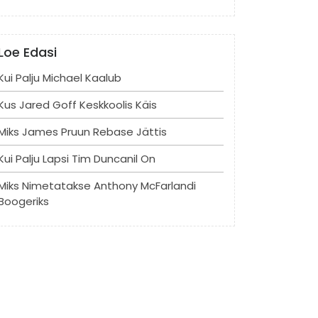
Loe Edasi
Kui Palju Michael Kaalub
Kus Jared Goff Keskkoolis Käis
Miks James Pruun Rebase Jättis
Kui Palju Lapsi Tim Duncanil On
Miks Nimetatakse Anthony McFarlandi
Boogeriks