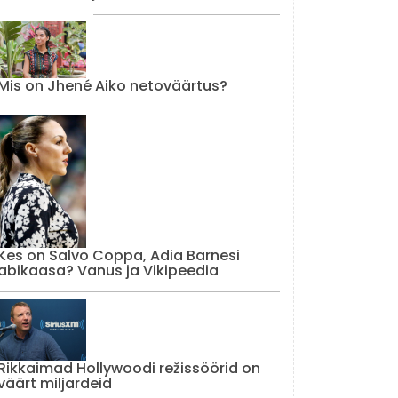
Mis on Jhené Aiko netoväärtus?
Kes on Salvo Coppa, Adia Barnesi
abikaasa? Vanus ja Vikipeedia
Rikkaimad Hollywoodi režissöörid on
väärt miljardeid