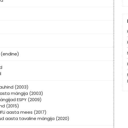
ld
(endine)
ld
d
i auhind (2003)
asta mängija (2003)
ängijad ESPY (2009)
nd (2015)
FLi aasta mees (2017)
tud aasta tavaline mängija (2020)