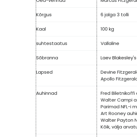
Õed-vennad
Marcus Fitzgera
Kõrgus
6 jalga 3 tolli
Kaal
100 kg
suhtestaatus
Vallaline
Sõbranna
Laev
Blakesley's
Lapsed
Devine Fitzgera
Apollo Fitzgeral
Auhinnad
Fred Biletnikoff
Walter Campi a
Parimad NFL-i m
Art Rooney auhi
Walter Payton
N
Kõik, välja arva