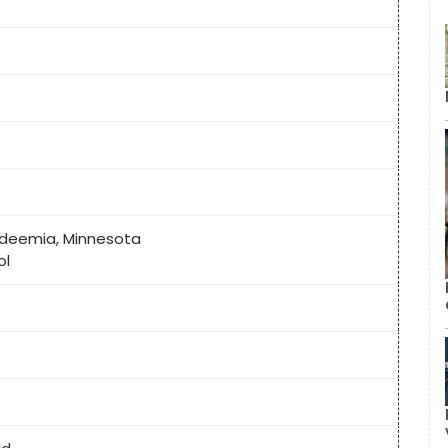
adeemia, Minnesota
ol