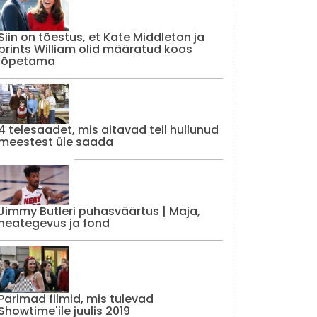
Siin on tõestus, et Kate Middleton ja
prints William olid määratud koos
lõpetama
4 telesaadet, mis aitavad teil hullunud
meestest üle saada
Jimmy Butleri puhasväärtus | Maja,
heategevus ja fond
Parimad filmid, mis tulevad
Showtime'ile juulis 2019