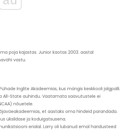
ma poja kajastas. Junior kaotas 2003. aastal
navähi vastu.
Pühade Inglite Akadeemias, kus mängis keskkooli jalgpalli.
ja All-State auhindu. Vaatamata saavutustele ei
 (NCAA) nõuetele.
'i sõjaväeakadeemias, et aastaks oma hindeid parandada.
us üksildase ja koduigatsusena.
munikatsiooni erialal. Larry oli lubanud emal haridusteed