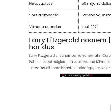
Netoväärtus
50 miljonit dollar
Sotsiaalmeedia
Facebook
,
Inst
Viimane uuendus
Juuli 2021
Larry Fitzgerald noorem 
haridus
Larry Fitzgerald Jr sündis tema vanematel Carol ja
Püha Joosepi haiglas. ja üles kasvanud Minneso
Tema isa oli spordikirjanik ja telenägu, kes kajast