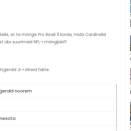
teile, et ta mängis Pro Bowli 11 korda, mida Cardinalid
isist üks suurimaid NFL-i mängijaid?
gerald Jr-i kiireid fakte.
tzgerald noorem
nnesota