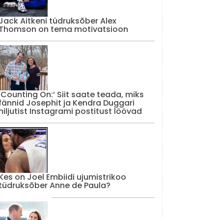
Jack Aitkeni tüdruksõber Alex
Thomson on tema motivatsioon
‘Counting On:’ Siit saate teada, miks
fännid Josephit ja Kendra Duggari
hiljutist Instagrami postitust löövad
Kes on Joel Embiidi ujumistrikoo
tüdruksõber Anne de Paula?