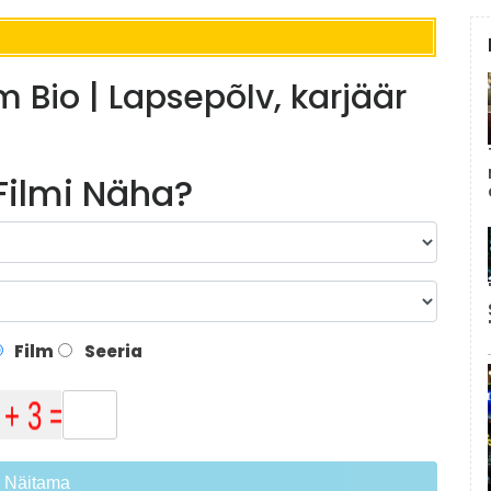
m Bio | Lapsepõlv, karjäär
 Filmi Näha?
Film
Seeria
Näitama