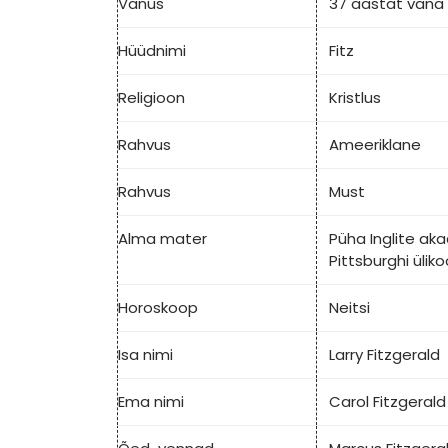
Vanus
37 aastat vana
Hüüdnimi
Fitz
Religioon
Kristlus
Rahvus
Ameeriklane
Rahvus
Must
Alma mater
Püha Inglite ak
Pittsburghi üliko
Horoskoop
Neitsi
Isa nimi
Larry Fitzgerald
Ema nimi
Carol Fitzgerald