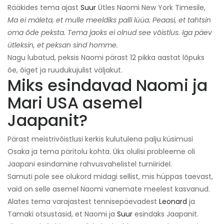
Rääkides tema ajast
Suur
Ütles Naomi New York Timesile,
Ma ei mäleta, et mulle meeldiks palli lüüa. Peaasi, et tahtsin
oma õde peksta. Tema jaoks ei olnud see võistlus. Iga päev
ütleksin, et peksan sind homme.
Nagu lubatud, peksis Naomi pärast 12 pikka aastat lõpuks
õe, õiget ja ruudukujulist väljakut.
Miks esindavad Naomi ja
Mari USA asemel
Jaapanit?
Pärast meistrivõistlusi kerkis kulutulena palju küsimusi
Osaka ja tema päritolu kohta. Üks olulisi probleeme oli
Jaapani esindamine rahvusvahelistel turniiridel.
Samuti pole see olukord midagi sellist, mis hüppas taevast,
vaid on selle asemel Naomi vanemate meelest kasvanud.
Alates tema varajastest tennisepäevadest
Leonard
ja
Tamaki otsustasid, et Naomi ja
Suur
esindaks Jaapanit.