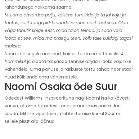
rahandusega hakkama saama.
Mu ema ohverdas palju, käisime turniiridel ja ta jäi koju ja
töötas, sest keegi pidi lendude ja muu eest maksma. Olen
väga tänulik kõige eest, mida ta on teinud, ja saan vaid
loota, et see, mida ma praegu teen, võib talle kuidagi tagasi
maksta.
Naomi on sageli maininud, kuidas tema ema tõuseks
4
hommikul
ja aidata tal saada tennisekarjääri jaoks vajalikke
vahendeid. Oma panuse ja raskuste tõttu tahab noor staar
nüüd kõik anda oma vanematele.
Naomi Osaka õde
Suur
Õdedest Williamsi inspireerituna nägi Naomi isa ka kõvasti
vaeva, et oma tütardest tennisemaailmas parim duo
saada. Mitme vigastuse ja lähtestamise korral
Suur
on
sellele pisut alla jäänud.