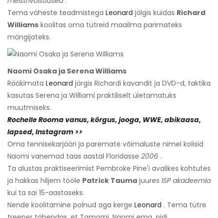
meistrivõistlused
.
Tema väheste teadmistega
Leonard
jälgis kuidas
Richard
Williams
koolitas oma tütreid maailma parimateks
mängijateks.
Naomi Osaka ja Serena Williams
Rääkimata
Leonard
järgis Richardi kavandit ja DVD-d, taktika
kasutas Serena ja Williami praktiliselt ületamatuks
muutmiseks.
Rochelle Rooma vanus, kõrgus, jooga, WWE, abikaasa,
lapsed, Instagram >>
Oma tennisekarjääri ja paremate võimaluste nimel kolisid
Naomi vanemad taas aastal Floridasse
2006
.
Ta alustas praktiseerimist Pembroke Pine'i avalikes kohtutes
ja hakkas hiljem tööle
Patrick Tauma
juures
ISP akadeemia
kui ta sai 15-aastaseks.
Nende koolitamine polnud aga kerge
Leonard
. Tema tütre
treener tähendas, et Tamomi, Naomi ema, pidi