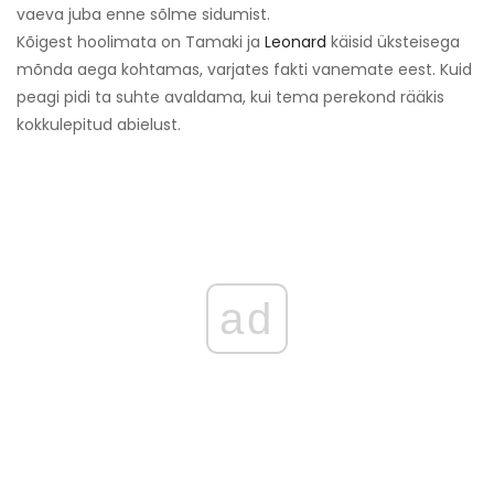
vaeva juba enne sõlme sidumist.
Kõigest hoolimata on Tamaki ja
Leonard
käisid üksteisega
mõnda aega kohtamas, varjates fakti vanemate eest. Kuid
peagi pidi ta suhte avaldama, kui tema perekond rääkis
kokkulepitud abielust.
ad