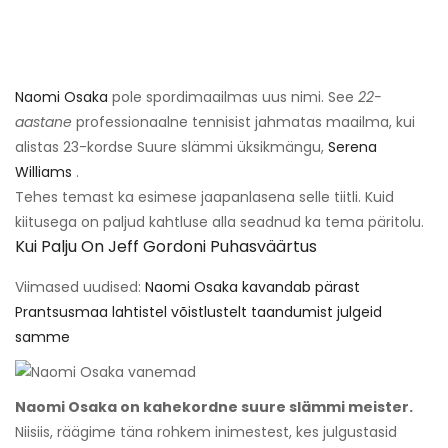
Naomi Osaka
pole spordimaailmas uus nimi. See
22-
aastane
professionaalne tennisist jahmatas maailma, kui
alistas 23-kordse Suure slämmi üksikmängu,
Serena
Williams
.
Tehes temast ka esimese jaapanlasena selle tiitli. Kuid
kiitusega on paljud kahtluse alla seadnud ka tema päritolu.
Kui Palju On Jeff Gordoni Puhasväärtus
Viimased uudised:
Naomi Osaka kavandab pärast
Prantsusmaa lahtistel võistlustelt taandumist julgeid
samme
Naomi Osaka on kahekordne suure slämmi meister.
Niisiis, räägime täna rohkem inimestest, kes julgustasid