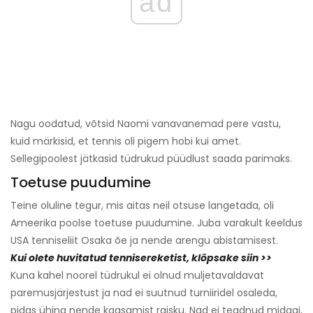
ad
Nagu oodatud, võtsid Naomi vanavanemad pere vastu,
kuid märkisid, et tennis oli pigem hobi kui amet.
Sellegipoolest jätkasid tüdrukud püüdlust saada parimaks.
Toetuse puudumine
Teine oluline tegur, mis aitas neil otsuse langetada, oli
Ameerika poolse toetuse puudumine. Juba varakult keeldus
USA tenniseliit Osaka õe ja nende arengu abistamisest.
Kui olete huvitatud tennisereketist, klõpsake siin >>
Kuna kahel noorel tüdrukul ei olnud muljetavaldavat
paremusjärjestust ja nad ei suutnud turniiridel osaleda,
pidas ühing nende kaasamist raisku. Nad ei teadnud midagi,