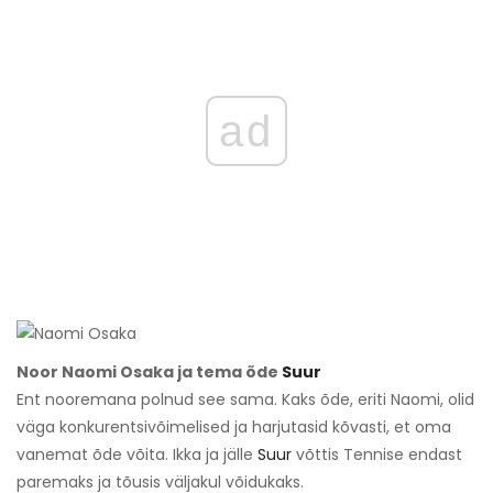
ad
Noor Naomi Osaka ja tema õde
Suur
Ent nooremana polnud see sama. Kaks õde, eriti Naomi, olid
väga konkurentsivõimelised ja harjutasid kõvasti, et oma
vanemat õde võita. Ikka ja jälle
Suur
võttis Tennise endast
paremaks ja tõusis väljakul võidukaks.