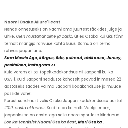
Naomi Osaka Allure'i eest
Nende õnnetuseks on Naomi oma juurtest rääkides julge ja
uhke.
Olen mustanahaline ja aasia,
ütles Osaka, kui üks fänn
temalt mängija rahvuse kohta küsis. Samuti on tema
rahvus jaapanlane.
Sam Mewis Age, kõrgus, õde, pulmad, abikaasa, Jersey,
positsioon, Instagram >>
Kuid varem oli tal topeltkodakondsus nii Jaapanil kui ka
USA-l. Kuid Jaapani seaduste kohaselt peavad inimesed 22-
aastaseks saades valima Jaapani kodakondsuse ja muude
passide vahel.
Pärast sündmust valis Osaka Jaapani kodakondsuse aastal
2019. aasta oktoober.
Kuid ta on ka haiti. Veelgi enam,
jaapanlased on aastatega selle noore sportlase kiindunud.
Loe ka tennisist Naomi Osaka õest,
Mari Osaka
.