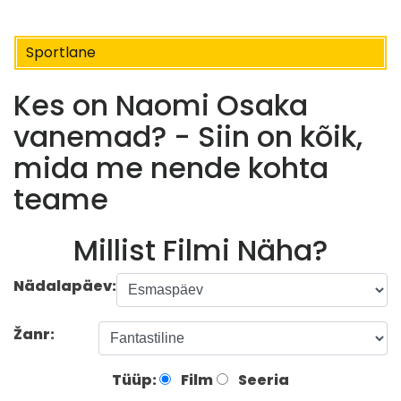
Sportlane
Kes on Naomi Osaka
vanemad? - Siin on kõik,
mida me nende kohta
teame
Millist Filmi Näha?
Nädalapäev:
Žanr:
Tüüp:
Film
Seeria