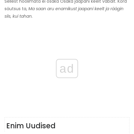
Sellest hoolimata ei osaka Osaka jaapani keelt vabalt. Kord
säutsus ta,
Ma saan aru enamikust jaapani keelt ja räägin
siis, kui tahan.
ad
Enim Uudised