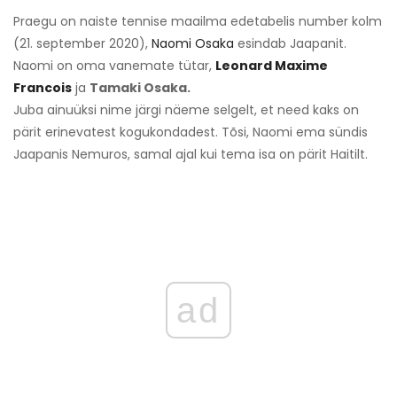
Praegu on naiste tennise maailma edetabelis number kolm
(21. september 2020),
Naomi Osaka
esindab Jaapanit.
Naomi on oma vanemate tütar,
Leonard Maxime
Francois
ja
Tamaki Osaka.
Juba ainuüksi nime järgi näeme selgelt, et need kaks on
pärit erinevatest kogukondadest. Tõsi, Naomi ema sündis
Jaapanis Nemuros, samal ajal kui tema isa on pärit Haitilt.
ad