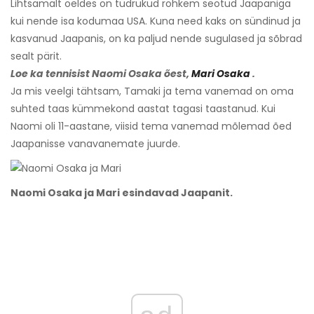
Lihtsamalt öeldes on tüdrukud rohkem seotud Jaapaniga
kui nende isa kodumaa USA. Kuna need kaks on sündinud ja
kasvanud Jaapanis, on ka paljud nende sugulased ja sõbrad
sealt pärit.
Loe ka tennisist Naomi Osaka õest,
Mari Osaka
.
Ja mis veelgi tähtsam, Tamaki ja tema vanemad on oma
suhted taas kümmekond aastat tagasi taastanud. Kui
Naomi oli 11-aastane, viisid tema vanemad mõlemad õed
Jaapanisse vanavanemate juurde.
Naomi Osaka ja Mari esindavad Jaapanit.