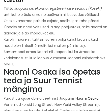
kasuta?
Tõttu
Jaapani perekonna registreerimise seadus (Koseki)
,
anti kahele õele ema neiupõlvenimi. Kasvades võitlesid
Osaka vanemad paljude asjade, sealhulgas raha pärast.
Õnneks on need võitlused ja aeg põhjusteks, miks Naomi on
alandlik ja elab mõõdukat elu.
Kui olin noorem, tahtsin varem palju kallist kraami, kuid
nüüd olen lihtsalt õnnelik, kui mul on põhilisi asju.
Samamoodi omas Naomi nii Jaapani kui ka Ameerika
kodakondsust, kuid loobus viimasest Jaapani esindamiseks
MM-il.
Naomi Osaka isa õpetas
teda ja
Suur
Tennist
mängima
Pärast varajase abielu veetmist Jaapanis
Naomi Osaka
Vanemad kolisid Long Streeti New Yorki Valley Streami ja
elasid isa pere juurde. Sel ajal oli Osaka vaid kolm aastat