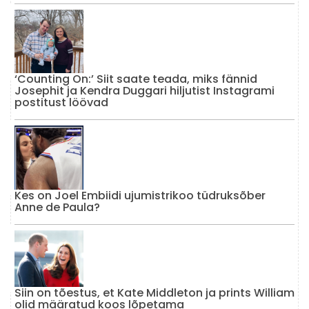
‘Counting On:’ Siit saate teada, miks fännid
Josephit ja Kendra Duggari hiljutist Instagrami
postitust löövad
Kes on Joel Embiidi ujumistrikoo tüdruksõber
Anne de Paula?
Siin on tõestus, et Kate Middleton ja prints William
olid määratud koos lõpetama