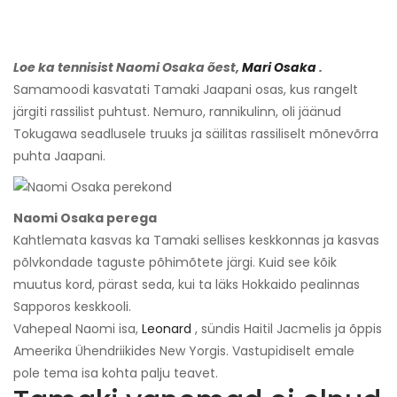
Loe ka tennisist Naomi Osaka õest,
Mari Osaka
.
Samamoodi kasvatati Tamaki Jaapani osas, kus rangelt
järgiti rassilist puhtust. Nemuro, rannikulinn, oli jäänud
Tokugawa seadlusele truuks ja säilitas rassiliselt mõnevõrra
puhta Jaapani.
Naomi Osaka perega
Kahtlemata kasvas ka Tamaki sellises keskkonnas ja kasvas
põlvkondade taguste põhimõtete järgi. Kuid see kõik
muutus kord, pärast seda, kui ta läks Hokkaido pealinnas
Sapporos keskkooli.
Vahepeal Naomi isa,
Leonard
, sündis Haitil Jacmelis ja õppis
Ameerika Ühendriikides New Yorgis. Vastupidiselt emale
pole tema isa kohta palju teavet.