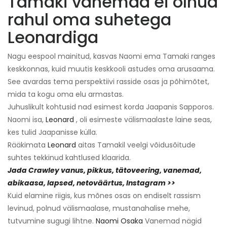
Tamaki vanemad ei olnud
rahul oma suhetega
Leonardiga
Nagu eespool mainitud, kasvas Naomi ema Tamaki ranges
keskkonnas, kuid muutis keskkooli astudes oma arusaama.
See avardas tema perspektiivi rasside osas ja põhimõtet,
mida ta kogu oma elu armastas.
Juhuslikult kohtusid nad esimest korda Jaapanis Sapporos.
Naomi isa,
Leonard
, oli esimeste välismaalaste laine seas,
kes tulid Jaapanisse külla.
Rääkimata
Leonard
aitas Tamakil veelgi võidusõitude
suhtes tekkinud kahtlused klaarida.
Jada Crawley vanus, pikkus, tätoveering, vanemad,
abikaasa, lapsed, netoväärtus, Instagram >>
Kuid elamine riigis, kus mõnes osas on endiselt rassism
levinud, polnud välismaalase, mustanahalise mehe,
tutvumine sugugi lihtne.
Naomi Osaka
Vanemad nägid