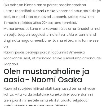
üks neist on kümne aasta pärast maailmameister.
Pärast tagasilööki
Naomi Osaka
Vanemad otsustasid siis ja
seal, et need kaks esindavad Jaapanit. Sellest New York
Timesile rääkides ütles 22-aastane tennisist,
Mu isa arvas, et kuna ma kasvasin üles ema lähedal ja mul
on palju Jaapani sugulasi ... ma ei tea ... Ma ei tunne end
tingimata nagu ameeriklane. Ja ma ei tea, mis tunne see
on.
Naomi jõudis pealkirja pärast loobumist Ameerika
kodakondsusest, et mängida Tokyo suveolümpiamängudel
Jaapanis.
Olen mustanahaline ja
aasia- Naomi Osaka
Naomist rääkides hiilivad alati küsimused tema rahvuse
kohta. Mitu korda palutakse kahekordsel suure slämmi
tšempionil inimestele oma etnilist tausta selgitada.