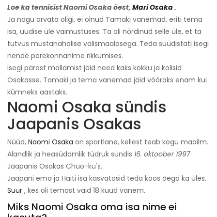
Loe ka tennisist Naomi Osaka õest,
Mari Osaka
.
Ja nagu arvata oligi, ei olnud Tamaki vanemad, eriti tema
isa, uudise üle vaimustuses. Ta oli nördinud selle üle, et ta
tutvus mustanahalise välismaalasega. Teda süüdistati isegi
nende perekonnanime rikkumises.
Isegi pärast möllamist jäid need kaks kokku ja kolisid
Osakasse. Tamaki ja tema vanemad jäid võõraks enam kui
kümneks aastaks.
Naomi Osaka sündis
Jaapanis Osakas
Nüüd,
Naomi Osaka
on sportlane, kellest teab kogu maailm.
Alandlik ja heasüdamlik tüdruk sündis
16. oktoober 1997
Jaapanis Osakas Chuo-ku's.
Jaapani ema ja Haiti isa kasvatasid teda koos õega ka üles.
Suur
, kes oli temast vaid 18 kuud vanem.
Miks Naomi Osaka oma isa nime ei