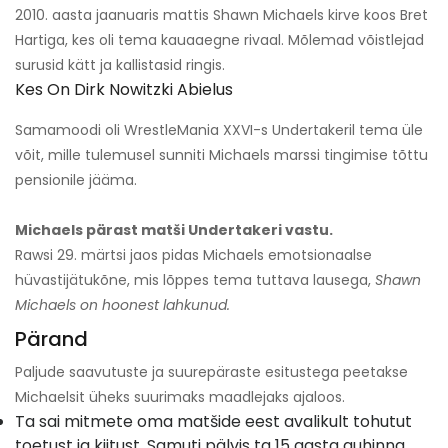
2010. aasta jaanuaris mattis Shawn Michaels kirve koos Bret
Hartiga, kes oli tema kauaaegne rivaal. Mõlemad võistlejad
surusid kätt ja kallistasid ringis.
Kes On Dirk Nowitzki Abielus
Samamoodi oli WrestleMania XXVI-s Undertakeril tema üle
võit, mille tulemusel sunniti Michaels marssi tingimise tõttu
pensionile jääma.
Michaels pärast matši Undertakeri vastu.
Rawsi 29. märtsi jaos pidas Michaels emotsionaalse
hüvastijätukõne, mis lõppes tema tuttava lausega,
Shawn
Michaels on hoonest lahkunud.
Pärand
Paljude saavutuste ja suurepäraste esitustega peetakse
Michaelsit üheks suurimaks maadlejaks ajaloos.
Ta sai mitmete oma matšide eest avalikult tohutut
toetust ja kiitust. Samuti pälvis ta 15 aasta auhinna