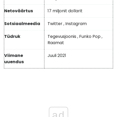
Netoväärtus
17 miljonit dollarit
Sotsiaalmeedia
Twitter
,
Instagram
Tüdruk
Tegevusjoonis
,
Funko Pop
,
Raamat
Viimane
Juuli 2021
uuendus
ad