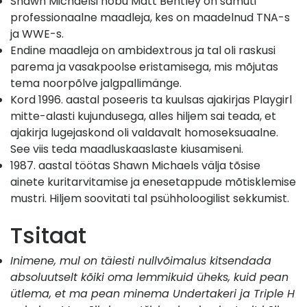
Shawn Michaelsi nõbu Matt Bentley on samuti
professionaalne maadleja, kes on maadelnud TNA-s
ja WWE-s.
Endine maadleja on ambidextrous ja tal oli raskusi
parema ja vasakpoolse eristamisega, mis mõjutas
tema noorpõlve jalgpallimänge.
Kord 1996. aastal poseeris ta kuulsas ajakirjas Playgirl
mitte-alasti kujundusega, alles hiljem sai teada, et
ajakirja lugejaskond oli valdavalt homoseksuaalne.
See viis teda maadluskaaslaste kiusamiseni.
1987. aastal töötas Shawn Michaels välja tõsise
ainete kuritarvitamise ja enesetappude mõtisklemise
mustri. Hiljem soovitati tal psühholoogilist sekkumist.
Tsitaat
Inimene, mul on täiesti nullvõimalus kitsendada
absoluutselt kõiki oma lemmikuid üheks, kuid pean
ütlema, et ma pean minema Undertakeri ja Triple H