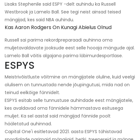
Lisaks Stephenile said ESPY -delt auhindu ka Russell
Westbrook ja Lamelo Ball. See tegi neist ainsad teised
mängijad, kes said NBA auhindu.
Kas Aaron Rodgers On Kunagi Abielus Olnud
Russell sai parima rekordpreparaadi auhinna oma
muljetavaldavate jooksude eest selle hooaja mängude ajal.
Lamelo Ball võitis algajana parima läbimurdesportlase.
ESPYS
Meistrivõistluste võitmine on mängijatele oluline, kuid veelgi
olulisem on tunnustada nende jõupingutusi, mida nad on
teinud eelkõige fännidelt.
ESPYS esitab selle tunnustuse auhindade eest mängijatele,
kes avaldavad oma fännidele hämmastava esitusega
muljet. Ka sel aastal said mängijad fännide poolt
hääletatud auhinnad.
Capital One'i esitletavad 2021. aasta ESPYS tähistavad
spordialade parimaid mängijaid, hetki, treenereid ja mänge.