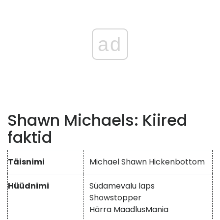
ad
Shawn Michaels: Kiired
faktid
Täisnimi
Michael Shawn Hickenbottom
Hüüdnimi
Südamevalu laps
Showstopper
Härra MaadlusMania