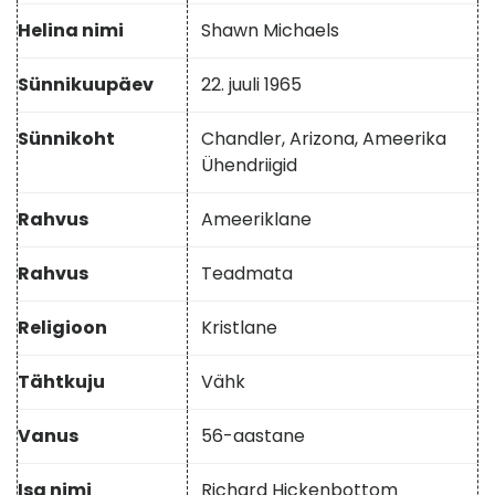
Helina nimi
Shawn Michaels
Sünnikuupäev
22. juuli 1965
Sünnikoht
Chandler, Arizona, Ameerika
Ühendriigid
Rahvus
Ameeriklane
Rahvus
Teadmata
Religioon
Kristlane
Tähtkuju
Vähk
Vanus
56-aastane
Isa nimi
Richard Hickenbottom