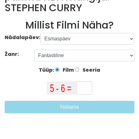
STEPHEN CURRY
Millist Filmi Näha?
Nädalapäev:
Žanr:
Tüüp:
Film
Seeria
Näitama