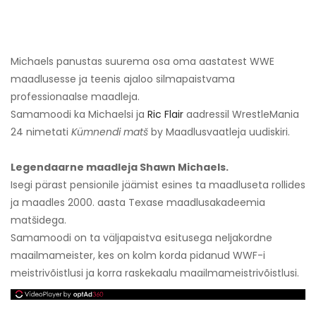
Michaels panustas suurema osa oma aastatest WWE
maadlusesse ja teenis ajaloo silmapaistvama
professionaalse maadleja.
Samamoodi ka Michaelsi ja
Ric Flair
aadressil WrestleMania
24 nimetati
Kümnendi matš
by Maadlusvaatleja uudiskiri.
Legendaarne maadleja Shawn Michaels.
Isegi pärast pensionile jäämist esines ta maadluseta rollides
ja maadles 2000. aasta Texase maadlusakadeemia
matšidega.
Samamoodi on ta väljapaistva esitusega neljakordne
maailmameister, kes on kolm korda pidanud WWF-i
meistrivõistlusi ja korra raskekaalu maailmameistrivõistlusi.