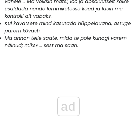
vahele ... Ma võiksin matši, loo ja absoluutselt kõike
usaldada nende lemmikutesse käed ja lasin mu
kontrolli alt vabaks.
Kui kavatsete mind kasutada hüppelauana, astuge
parem kõvasti.
Ma annan teile saate, mida te pole kunagi varem
näinud; miks? ... sest ma saan.
ad