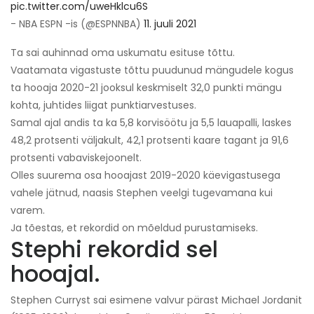
pic.twitter.com/uweHklcu6S
- NBA ESPN -is (@ESPNNBA)
11. juuli 2021
Ta sai auhinnad oma uskumatu esituse tõttu.
Vaatamata vigastuste tõttu puudunud mängudele kogus
ta hooaja 2020-21 jooksul keskmiselt 32,0 punkti mängu
kohta, juhtides liigat punktiarvestuses.
Samal ajal andis ta ka 5,8 korvisöötu ja 5,5 lauapalli, laskes
48,2 protsenti väljakult, 42,1 protsenti kaare tagant ja 91,6
protsenti vabaviskejoonelt.
Olles suurema osa hooajast 2019-2020 käevigastusega
vahele jätnud, naasis Stephen veelgi tugevamana kui
varem.
Ja tõestas, et rekordid on mõeldud purustamiseks.
Stephi rekordid sel
hooajal.
Stephen Curryst sai esimene valvur pärast Michael Jordanit