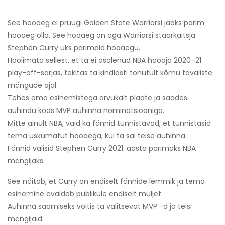
See hooaeg ei pruugi Golden State Warriorsi jaoks parim
hooaeg olla. See hooaeg on aga Warriorsi staarkaitsja
Stephen Curry üks parimaid hooaegu.
Hoolimata sellest, et ta ei osalenud NBA hooaja 2020–21
play-off-sarjas, tekitas ta kindlasti tohutult kõmu tavaliste
mängude ajal.
Tehes oma esinemistega arvukalt plaate ja saades
auhindu koos MVP auhinna nominatsiooniga.
Mitte ainult NBA, vaid ka fännid tunnistavad, et tunnistasid
tema uskumatut hooaega, kui ta sai teise auhinna.
Fännid valisid Stephen Curry 2021. aasta parimaks NBA
mängijaks.
See näitab, et Curry on endiselt fännide lemmik ja tema
esinemine avaldab publikule endiselt muljet.
Auhinna saamiseks võitis ta valitsevat MVP -d ja teisi
mängijaid.