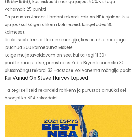
(1995–1996), kes viskas 9 mängu järjest 50% viskega
vähemalt 25 punkti.
Ta purustas James Hardeni rekordi, mis on NBA ajaloos kuu
aja jooksul kõige rohkem kolmeseid, langetades 85
kolmeset.
Lisaks saab temast kiireim mängija, kes on ühe hooajaga
jõudnud 300 kolmepunktiviskele.
Kõige muljetavaldavam on see, kui ta tegi 11 30+
punktimängu otse, purustades Kobe Bryanti enamiku 30
plussmängu rekordi 33 -aastase või vanema mängija poolt.
Kui Vanad On Steve Harvey Lapsed
Ta tegi selliseid rekordeid rohkem ja purustas ainuüksi sel
hooajal ka NBA rekordeid.