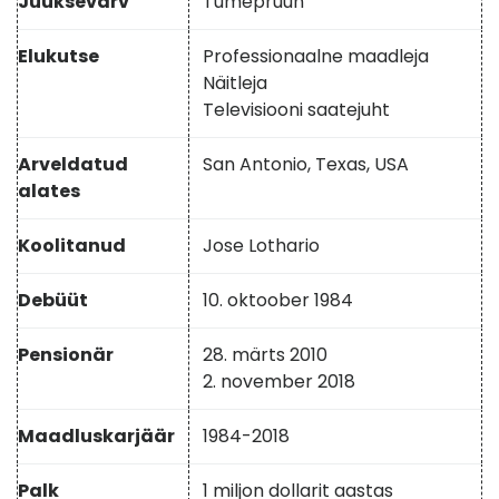
Juuksevärv
Tumepruun
Elukutse
Professionaalne maadleja
Näitleja
Televisiooni saatejuht
Arveldatud
San Antonio, Texas, USA
alates
Koolitanud
Jose Lothario
Debüüt
10. oktoober 1984
Pensionär
28. märts 2010
2. november 2018
Maadluskarjäär
1984-2018
Palk
1 miljon dollarit aastas