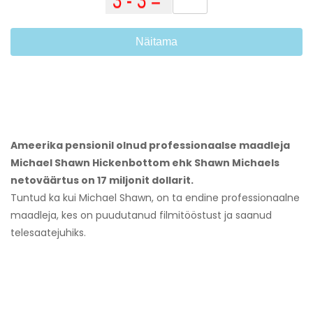
Näitama
Ameerika pensionil olnud professionaalse maadleja
Michael Shawn Hickenbottom ehk Shawn Michaels
netoväärtus on 17 miljonit dollarit.
Tuntud ka kui Michael Shawn, on ta endine professionaalne
maadleja, kes on puudutanud filmitööstust ja saanud
telesaatejuhiks.