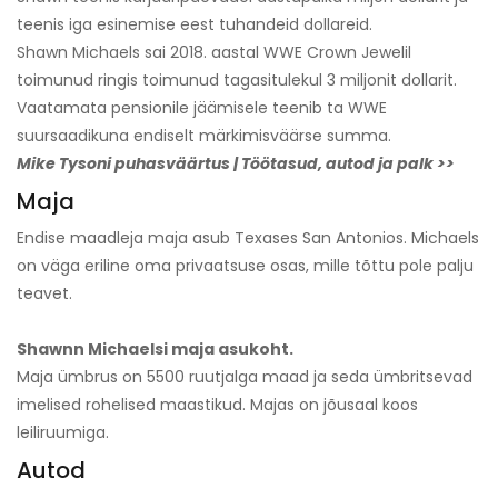
teenis iga esinemise eest tuhandeid dollareid.
Shawn Michaels sai 2018. aastal WWE Crown Jewelil
toimunud ringis toimunud tagasitulekul 3 miljonit dollarit.
Vaatamata pensionile jäämisele teenib ta WWE
suursaadikuna endiselt märkimisväärse summa.
Mike Tysoni puhasväärtus | Töötasud, autod ja palk >>
Maja
Endise maadleja maja asub Texases San Antonios. Michaels
on väga eriline oma privaatsuse osas, mille tõttu pole palju
teavet.
Shawnn Michaelsi maja asukoht.
Maja ümbrus on 5500 ruutjalga maad ja seda ümbritsevad
imelised rohelised maastikud. Majas on jõusaal koos
leiliruumiga.
Autod