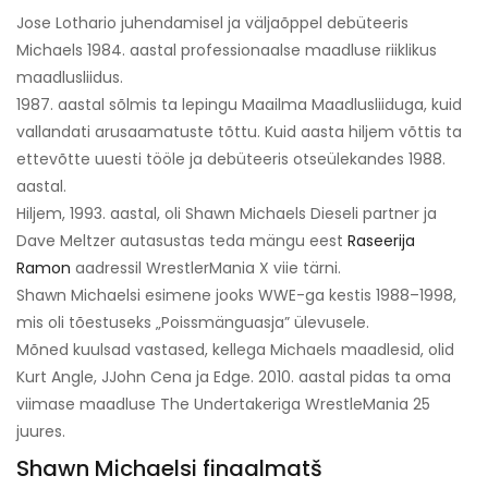
Jose Lothario juhendamisel ja väljaõppel debüteeris
Michaels 1984. aastal professionaalse maadluse riiklikus
maadlusliidus.
1987. aastal sõlmis ta lepingu Maailma Maadlusliiduga, kuid
vallandati arusaamatuste tõttu. Kuid aasta hiljem võttis ta
ettevõtte uuesti tööle ja debüteeris otseülekandes 1988.
aastal.
Hiljem, 1993. aastal, oli Shawn Michaels Dieseli partner ja
Dave Meltzer autasustas teda mängu eest
Raseerija
Ramon
aadressil WrestlerMania X viie tärni.
Shawn Michaelsi esimene jooks WWE-ga kestis 1988–1998,
mis oli tõestuseks „Poissmänguasja” ülevusele.
Mõned kuulsad vastased, kellega Michaels maadlesid, olid
Kurt Angle, JJohn Cena ja Edge. 2010. aastal pidas ta oma
viimase maadluse The Undertakeriga WrestleMania 25
juures.
Shawn Michaelsi finaalmatš