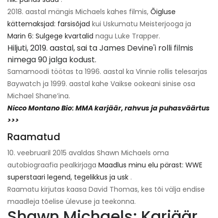
2018. aastal mängis Michaels kahes filmis,
Õigluse
kättemaksjad: farsisõjad
kui Uskumatu Meisterjooga ja
Marin 6: Sulgege kvartalid
nagu Luke Trapper.
Hiljuti, 2019. aastal, sai ta James Devine'i rolli filmis
nimega 90 jalga kodust.
Samamoodi töötas ta 1996. aastal ka Vinnie rollis telesarjas
Baywatch ja 1999. aastal kahe Vaikse ookeani sinise osa
Michael Shane’ina.
Nicco Montano Bio: MMA karjäär, rahvus ja puhasväärtus
>>>
Raamatud
10. veebruaril 2015 avaldas Shawn Michaels oma
autobiograafia pealkirjaga
Maadlus minu elu pärast: WWE
superstaari legend, tegelikkus ja usk
.
Raamatu kirjutas kaasa David Thomas, kes tõi välja endise
maadleja tõelise ülevuse ja teekonna.
Shawn Michaels: Karjäär