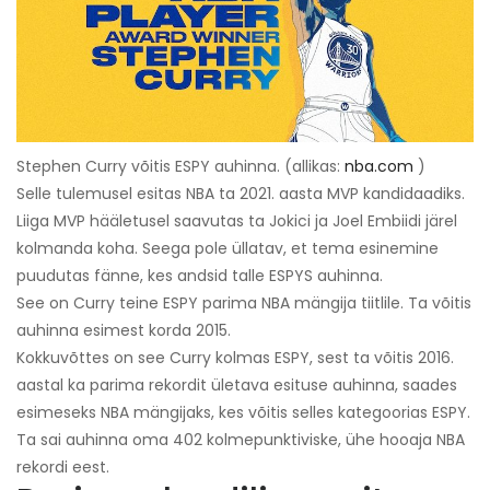
Stephen Curry võitis ESPY auhinna. (allikas:
nba.com
)
Selle tulemusel esitas NBA ta 2021. aasta MVP kandidaadiks.
Liiga MVP hääletusel saavutas ta Jokici ja Joel Embiidi järel
kolmanda koha. Seega pole üllatav, et tema esinemine
puudutas fänne, kes andsid talle ESPYS auhinna.
See on Curry teine ​​ESPY parima NBA mängija tiitlile. Ta võitis
auhinna esimest korda 2015.
Kokkuvõttes on see Curry kolmas ESPY, sest ta võitis 2016.
aastal ka parima rekordit ületava esituse auhinna, saades
esimeseks NBA mängijaks, kes võitis selles kategoorias ESPY.
Ta sai auhinna oma 402 kolmepunktiviske, ühe hooaja NBA
rekordi eest.