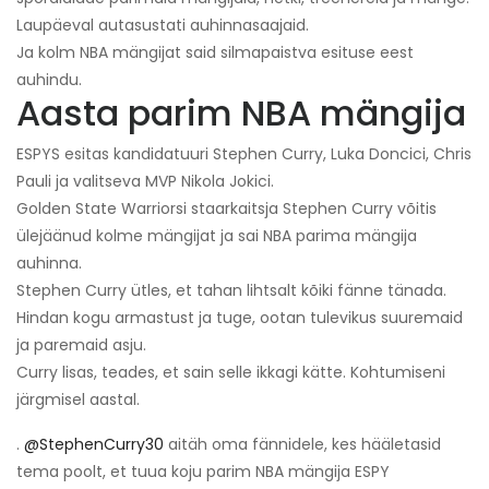
Laupäeval autasustati auhinnasaajaid.
Ja kolm NBA mängijat said silmapaistva esituse eest
auhindu.
Aasta parim NBA mängija
ESPYS esitas kandidatuuri Stephen Curry, Luka Doncici, Chris
Pauli ja valitseva MVP Nikola Jokici.
Golden State Warriorsi staarkaitsja Stephen Curry võitis
ülejäänud kolme mängijat ja sai NBA parima mängija
auhinna.
Stephen Curry ütles, et tahan lihtsalt kõiki fänne tänada.
Hindan kogu armastust ja tuge, ootan tulevikus suuremaid
ja paremaid asju.
Curry lisas, teades, et sain selle ikkagi kätte. Kohtumiseni
järgmisel aastal.
.
@StephenCurry30
aitäh oma fännidele, kes hääletasid
tema poolt, et tuua koju parim NBA mängija ESPY