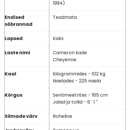
1994)
Endised
Teadmata
sõbrannad
Lapsed
Kaks
Laste nimi
Cameron kade
Cheyenne
Kaal
Kilogrammides - 102 kg
Naelades - 225 naela
Kõrgus
Sentimeetrites - 185 cm
Jalad ja tollid - 6 ′ 1 ″
Silmade värv
Roheline