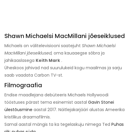
Shawn Michaelsi MacMillani jõeseiklused
Michaels on välitelevisiooni saatejuht
Shawn Michaelsi
MacMillani jõeseiklused,
oma kauaaegse sõbra ja
jahikaaslasega
Keith Mark
.
Üheskoos jahivad nad suurulukeid kogu maailmas ja sarju
saab vaadata Carbon TV-st.
Filmograafia
Endise maadlejana debüteeris Michaels Hollywoodi
tööstuses pärast tema esinemist aastal
Gavin Stonei
ülestõusmine
aastal 2017. Näitlejakarjääri alustas Ameerika
kristlikus draamafilmis.
Samal aastal mängis ta ka tegelaskuju nimega Ted
Puhas
riik: puhas süda
.