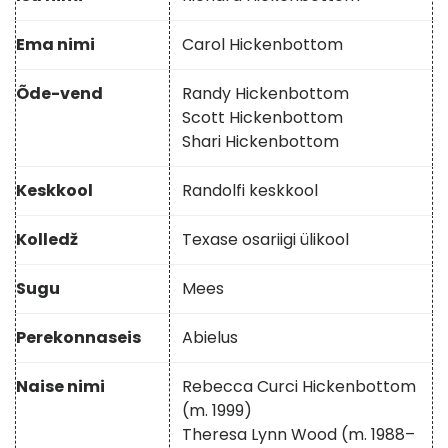
Ema nimi
Carol Hickenbottom
Õde-vend
Randy Hickenbottom
Scott Hickenbottom
Shari Hickenbottom
Keskkool
Randolfi keskkool
Kolledž
Texase osariigi ülikool
Sugu
Mees
Perekonnaseis
Abielus
Naise nimi
Rebecca Curci Hickenbottom
(m. 1999)
Theresa Lynn Wood (m. 1988–