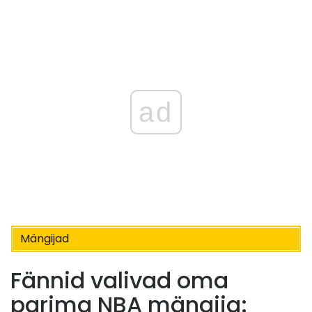
ad
Mängijad
Fännid valivad oma
parima NBA mängija: