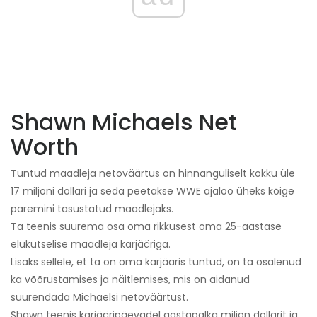
Shawn Michaels Net
Worth
Tuntud maadleja netoväärtus on hinnanguliselt kokku üle
17 miljoni dollari ja seda peetakse WWE ajaloo üheks kõige
paremini tasustatud maadlejaks.
Ta teenis suurema osa oma rikkusest oma 25-aastase
elukutselise maadleja karjääriga.
Lisaks sellele, et ta on oma karjääris tuntud, on ta osalenud
ka võõrustamises ja näitlemises, mis on aidanud
suurendada Michaelsi netoväärtust.
Shawn teenis karjääripäevadel aastapalka miljon dollarit ja