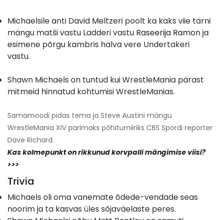
Michaelsile anti David Meltzeri poolt ka kaks viie tärni
mängu matši vastu Ladderi vastu
Raseerija Ramon
ja
esimene põrgu kambris halva vere Undertakeri
vastu.
Shawn Michaels on tuntud kui WrestleMania pärast
mitmeid hinnatud kohtumisi WrestleManias.
Samamoodi pidas tema ja Steve Austini mängu
WrestleMania XIV parimaks põhiturniiriks CBS Spordi reporter
Dave Richard.
Kas kolmepunkt on rikkunud korvpalli mängimise viisi?
>>>
Trivia
Michaels oli oma vanemate õdede-vendade seas
noorim ja ta kasvas üles sõjaväelaste peres.