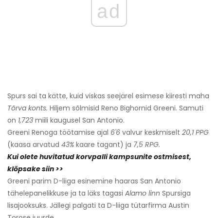
ad
Spurs sai ta kätte, kuid viskas seejärel esimese kiiresti maha
Tõrva konts.
Hiljem sõlmisid Reno Bighornid Greeni. Samuti
on
1,723
miili kaugusel San Antonio.
Greeni Renoga töötamise ajal
6'6
valvur keskmiselt
20,1 PPG
(kaasa arvatud
43%
kaare tagant) ja
7,5 RPG.
Kui olete huvitatud korvpalli kampsunite ostmisest,
klõpsake siin >>
Greeni parim D-liiga esinemine haaras San Antonio
tähelepanelikkuse ja ta läks tagasi
Alamo linn
Spursiga
lisajooksuks. Jällegi palgati ta D-liiga tütarfirma Austin
Torose juurde.