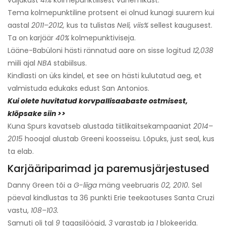
väljakust
41%
kolmepunktilisest vahemikust.
Tema kolmepunktiline protsent ei olnud kunagi suurem kui
aastal
2011–2012,
kus ta tulistas
Neli, viis%
sellest kaugusest.
Ta on karjäär
40%
kolmepunktiviseja.
Lääne-Babüloni hästi rännatud aare on sisse logitud
12,038
miili ajal
NBA
stabiilsus.
Kindlasti on üks kindel, et see on hästi kulutatud aeg, et
valmistuda edukaks edust San Antonios.
Kui olete huvitatud korvpallisaabaste ostmisest,
klõpsake siin >>
Kuna Spurs kavatseb alustada tiitlikaitsekampaaniat
2014–
2015
hooajal alustab Greeni koosseisu. Lõpuks, just seal, kus
ta elab.
Karjääriparimad ja paremusjärjestused
Danny Green tõi a
G-liiga
mäng veebruaris
02, 2010.
Sel
päeval kindlustas ta 36 punkti Erie teekaotuses Santa Cruzi
vastu,
108–103.
Samuti oli tal
9
tagasilöögid,
3
varastab ja
1
blokeerida.