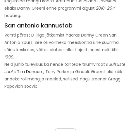
kogumine mängu kohta. Ärritunud
Cleveland Cavaliers
eiraks Danny Greeni enne programmi algust
2010–2011
hooaeg.
San antonio kannustab
Varsti pärast D-liiga jätkamist haaras Danny Green San
Antonio Spurs. See oli võimeka meeskonna ühe suurima
sõidu keskmes, võites alates sellest ajast järjest neli tiitlit
1999.
Neid juhib tulevikus ka nende tähtede triumviraat
Kuulsuste
saal
s
Tim Duncan
, Tony Parker ja Ginobli. Greenil olid kõik
andeka rollimängija meeled, sellised, nagu treener Gregg
Popovich soovib.