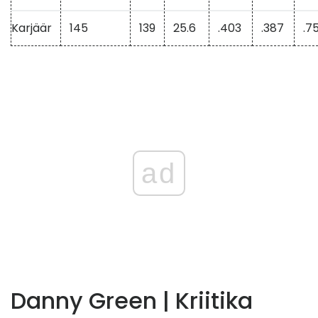
Karjäär
145
139
25.6
.403
.387
.7
ad
Danny Green | Kriitika