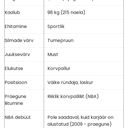
Kaalub
98 kg (215 naela)
Ehitamine
Sportlik
Silmade värv
Tumepruun
Juuksevärv
Must
Elukutse
Korvpallur
Positsioon
Väike ründaja, laskur
Praegune
Riiklik korvpalliliit (NBA)
liitumine
NBA debüüt
Pole saadaval, kuid karjäär on
alustatud (2009 - praegune)