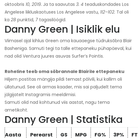
oktoobris
10, 2019.
Ja ta saavutas
3. 4
teaduskondades Los
Angelese liikluskaotuses Los Angelese vastu,
112–102.
Tal oli
ka
28
punktid,
7
tagasilöögid.
Danny Green | Isiklik elu
Viimasel ajal kihlus Green oma kauaaegse tüdruksõbra Blair
Basheniga. Samuti tegi ta talle ettepaneku pühapäeval, kui
nad olid Ventura juures asuvas Surfer’s Pointis.
Roheline teeb oma sõbrannale Blairile ettepaneku
Hiljem postitas mängija pildi temast põlvili, kui kallim oli
üllatunud. See oli armas kaader, mis sai paljudelt tema
jälgijatelt Instagramis meeldimisi.
Samuti olid nad kohtunud viis aastat, nagu tema
ametikoht.
Danny Green | Statistika
Aasta
Perearst
GS
MPG
FG%
3P%
F