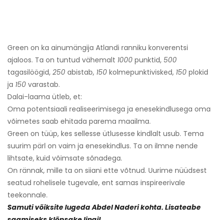
Green on ka ainumängija Atlandi ranniku konverentsi
ajaloos. Ta on tuntud vähemalt
1000
punktid,
500
tagasilöögid,
250
abistab,
150
kolmepunktivisked,
150
plokid
ja
150
varastab.
Dalai-laama ütleb, et:
Oma potentsiaali realiseerimisega ja enesekindlusega oma
võimetes saab ehitada parema maailma.
Green on tüüp, kes sellesse ütlusesse kindlalt usub. Tema
suurim pärl on vaim ja enesekindlus. Ta on ilmne nende
lihtsate, kuid võimsate sõnadega.
On rännak, mille ta on siiani ette võtnud. Uurime nüüdsest
seatud rohelisele tugevale, ent samas inspireerivale
teekonnale.
Samuti võiksite lugeda Abdel Naderi kohta. Lisateabe
saamiseks klõpsake lingil.