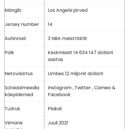
Mängib
Los Angelsi järved
Jersey number
14
Auhinnad
3 NBA meistritiitlit
Palk
Keskmiselt 14 634 147 dollarit
aastas
Netoväärtus
Umbes 12 miljonit dollarit
Sotsiaalmeedia
Instagram
,
Twitter
,
Cameo &
käepidemed
Facebook
Tüdruk
Plakat
Viimane
Juuli 2021