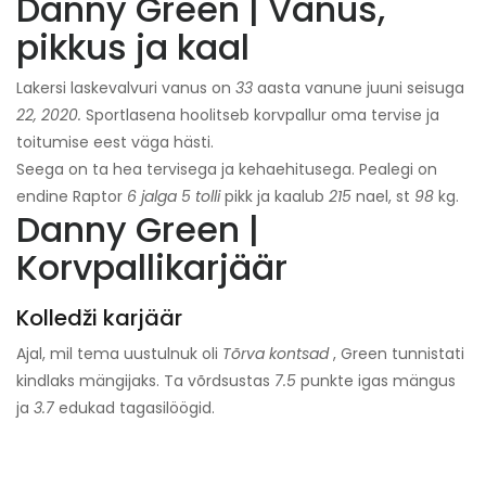
Danny Green | Vanus,
pikkus ja kaal
Lakersi laskevalvuri vanus on
33
aasta vanune juuni seisuga
22, 2020.
Sportlasena hoolitseb korvpallur oma tervise ja
toitumise eest väga hästi.
Seega on ta hea tervisega ja kehaehitusega. Pealegi on
endine Raptor
6 jalga 5 tolli
pikk ja kaalub
215
nael, st
98
kg.
Danny Green |
Korvpallikarjäär
Kolledži karjäär
Ajal, mil tema uustulnuk oli
Tõrva kontsad
, Green tunnistati
kindlaks mängijaks. Ta võrdsustas
7.5
punkte igas mängus
ja
3.7
edukad tagasilöögid.