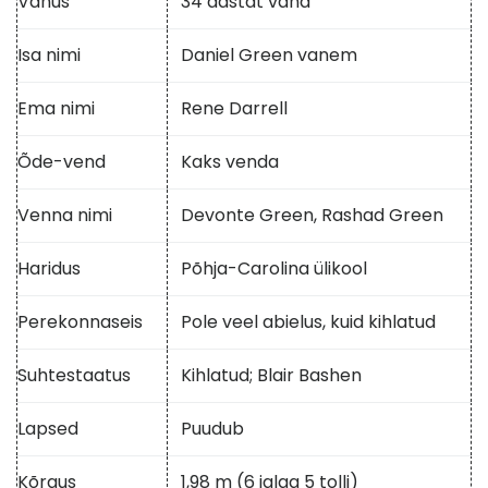
Vanus
34 aastat vana
Isa nimi
Daniel Green vanem
Ema nimi
Rene Darrell
Õde-vend
Kaks venda
Venna nimi
Devonte Green, Rashad Green
Haridus
Põhja-Carolina ülikool
Perekonnaseis
Pole veel abielus, kuid kihlatud
Suhtestaatus
Kihlatud; Blair Bashen
Lapsed
Puudub
Kõrgus
1,98 m (6 jalga 5 tolli)