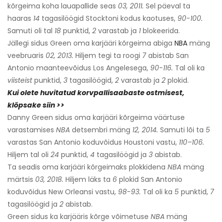
kõrgeima koha lauapallide seas
03, 2011.
Sel päeval ta
haaras
14
tagasilöögid Stocktoni kodus kaotuses,
90-100.
Samuti oli tal
18
punktid,
2
varastab ja
1
blokeerida.
Jällegi sidus Green oma karjääri kõrgeima abiga
NBA
mäng
veebruaris
02, 2013.
Hiljem tegi ta roogi
7
abistab San
Antonio maanteevõidus Los Angelesega,
90-116.
Tal oli ka
viisteist
punktid,
3
tagasilöögid,
2
varastab ja
2
plokid.
Kui olete huvitatud korvpallisaabaste ostmisest,
klõpsake siin >>
Danny Green sidus oma karjääri kõrgeima väärtuse
varastamises
NBA
detsembri mäng
12, 2014.
Samuti lõi ta
5
varastas San Antonio koduvõidus Houstoni vastu,
110–106.
Hiljem tal oli
24
punktid,
4
tagasilöögid ja
3
abistab.
Ta seadis oma karjääri kõrgeimaks plokkidena
NBA
mäng
märtsis
03, 2018.
Hiljem läks ta
6
plokid San Antonio
koduvõidus New Orleansi vastu,
98-93.
Tal oli ka
5
punktid,
7
tagasilöögid ja
2
abistab.
Green sidus ka karjääris kõrge võimetuse
NBA
mäng