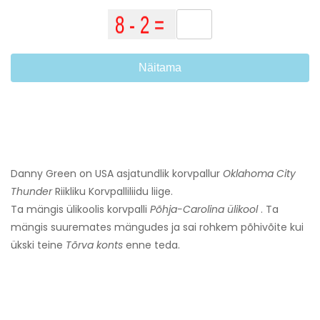
Näitama
Danny Green on USA asjatundlik korvpallur
Oklahoma City
Thunder
Riikliku Korvpalliliidu liige.
Ta mängis ülikoolis korvpalli
Põhja-Carolina ülikool
. Ta
mängis suuremates mängudes ja sai rohkem põhivõite kui
ükski teine
Tõrva konts
enne teda.