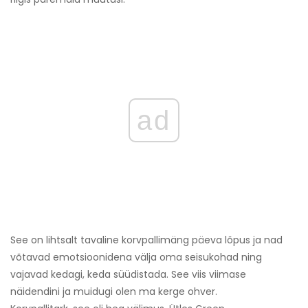
ad
See on lihtsalt tavaline korvpallimäng päeva lõpus ja nad
võtavad emotsioonidena välja oma seisukohad ning
vajavad kedagi, keda süüdistada. See viis viimase
näidendini ja muidugi olen ma kerge ohver.