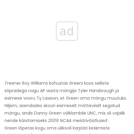
ad
Treener Roy Williams kohustas Greeni koos selliste
sõpradega nagu AP aasta mängija Tyler Hansbrough ja
esimese vooru Ty Lawson, et Green oma mängu muutuks.
Hiljem, asendades skoori esimeselt mõtteviisilt segatud
mängu, andis Danny Green välklambile UNC, mis oli vajalik
nende käivitamiseks
2009 NCAA meistrivõistlused
.
Green lõpetas kogu oma ülikooli karjääri keskmiste