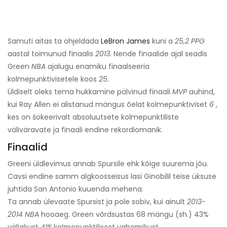
Samuti aitas ta ohjeldada
LeBron James
kuni a
25,2 PPG
aastal toimunud finaalis
2013.
Nende finaalide ajal seadis
Green
NBA
ajalugu enamiku finaalseeria
kolmepunktivisetele koos
25.
Üldiselt oleks tema hukkamine pälvinud finaali
MVP
auhind,
kui Ray Allen ei alistanud mängus õelat kolmepunktiviset
6
,
kes on šokeerivalt absoluutsete kolmepunktiliste
väliväravate ja finaali endine rekordiomanik.
Finaalid
Greeni üldlevimus annab Spursile ehk kõige suurema jõu.
Cavsi endine samm algkoosseisus lasi Ginobilil teise üksuse
juhtida San Antonio kuuenda mehena.
Ta annab ülevaate Spursist ja pole sobiv, kui ainult
2013-
2014 NBA
hooaeg. Green võrdsustas 68 mängu (sh.) 43%