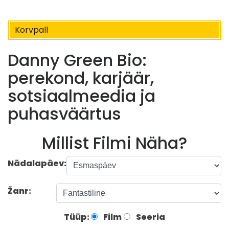
Korvpall
Danny Green Bio:
perekond, karjäär,
sotsiaalmeedia ja
puhasväärtus
Millist Filmi Näha?
Nädalapäev:
Žanr:
Tüüp:
Film
Seeria