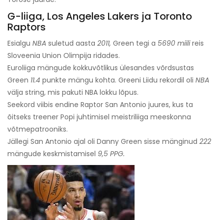
G-liiga, Los Angeles Lakers ja Toronto
Raptors
Esialgu
NBA
suletud aasta
2011,
Green tegi a
5690 miili
reis
Sloveenia Union Olimpija ridades.
Euroliiga mängude kokkuvõtlikus ülesandes võrdsustas
Green
11.4
punkte mängu kohta. Greeni Liidu rekordil oli
NBA
välja string, mis pakuti NBA lokku lõpus.
Seekord viibis endine Raptor San Antonio juures, kus ta
õitseks treener Popi juhtimisel meistriliiga meeskonna
võtmepatrooniks.
Jällegi San Antonio ajal oli Danny Green sisse mänginud
222
mängude keskmistamisel
9,5 PPG.