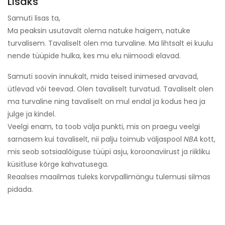
Lisaks
Samuti lisas ta,
Ma peaksin usutavalt olema natuke haigem, natuke
turvalisem. Tavaliselt olen ma turvaline. Ma lihtsalt ei kuulu
nende tüüpide hulka, kes mu elu niimoodi elavad.
Samuti soovin innukalt, mida teised inimesed arvavad,
ütlevad või teevad. Olen tavaliselt turvatud. Tavaliselt olen
ma turvaline ning tavaliselt on mul endal ja kodus hea ja
julge ja kindel.
Veelgi enam, ta toob välja punkti, mis on praegu veelgi
sarnasem kui tavaliselt, nii palju toimub väljaspool
NBA
kott,
mis seob sotsiaalõiguse tüüpi asju, koroonaviirust ja riikliku
küsitluse kõrge kahvatusega.
Reaalses maailmas tuleks korvpallimängu tulemusi silmas
pidada.