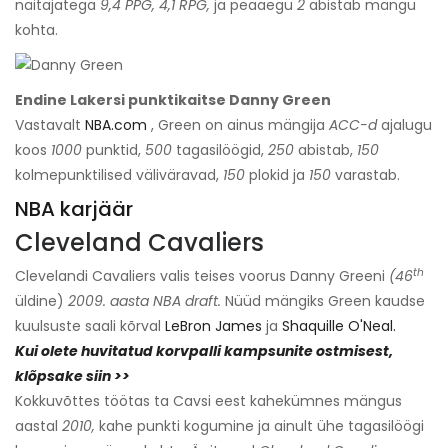
näitajatega
9,4 PPG, 4,1 RPG,
ja peaaegu
2
abistab mängu
kohta.
Endine Lakersi punktikaitse Danny Green
Vastavalt
NBA.com
, Green on ainus mängija
ACC-d
ajalugu
koos
1000
punktid,
500
tagasilöögid,
250
abistab,
150
kolmepunktilised väliväravad,
150
plokid ja
150
varastab.
NBA karjäär
Cleveland Cavaliers
th
Clevelandi Cavaliers valis teises voorus Danny Greeni
(46
üldine)
2009. aasta NBA draft.
Nüüd mängiks Green kaudse
kuulsuste saali kõrval
LeBron James
ja
Shaquille O'Neal.
Kui olete huvitatud korvpalli kampsunite ostmisest,
klõpsake siin >>
Kokkuvõttes töötas ta Cavsi eest kahekümnes mängus
aastal
2010,
kahe punkti kogumine ja ainult ühe tagasilöögi