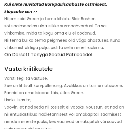
Kui olete huvitatud korvpallisaabaste ostmisest,
klõpsake siin >>
Hiljem said Green ja tema kihlatu Blair Bashen
sotsiaalmeedias ulatuslikke surmaähvardusi. Ta sai
vihkamise, mida ta kogu oma elu ei oodanud.
Nii tema kui ka tema peigmees olid väga ahastuses. Kuna
vihkamist oli liiga palju, pidi ta selle nimel rääkima.
On Dorsett Tonyga Seotud Patriootidel
Vasta kriitikutele
Varsti tegi ta vastuse.
See on lihtsalt korvpallimäng. Avalikkus on täis emotsioone.
Fännid on emotsioone täis, ütles Green.
Lisaks lisas ta,
Soovin, et nad seda nii tõsiselt ei võtaks. Nõustun, et nad on
nii entusiastlikud hääletamisest või omakapitali saamisest
nende inimeste jaoks, kes väärivad omakapitali või saavad
riigis paremaid muutusi.