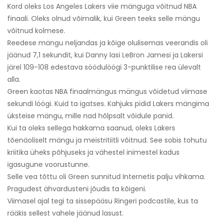
Kord oleks Los Angeles Lakers viie mänguga võitnud NBA
finaali. Oleks olnud võimalik, kui Green teeks selle mängu
võitnud kolmese.
Reedese mängu neljandas ja kõige olulisemas veerandis oli
jäänud 7,1 sekundit, kui Danny lasi LeBron Jamesi ja Lakersi
järel 109-108 edestava söödulöögi 3-punktilise rea ülevalt
alla.
Green kaotas NBA finaalmängus mängus võidetud viimase
sekundi löögi. Kuid ta igatses. Kahjuks pidid Lakers mängima
üksteise mängu, mille nad hõlpsalt võidule panid.
Kui ta oleks sellega hakkama saanud, oleks Lakers
tõenäoliselt mängu ja meistritiitli võitnud. See sobis tohutu
kriitika üheks põhjuseks ja vähestel inimestel kadus
igasugune voorustunne.
Selle vea tõttu oli Green sunnitud Internetis palju vihkama.
Pragudest ähvardusteni jõudis ta kõigeni.
Viimasel ajal tegi ta sissepääsu Ringeri podcastile, kus ta
rääkis sellest vahele jäänud lasust.