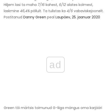
Hiljem lasi ta maha
7/16
kahest,
6/12
alates kolmest,
laskmine
46,4%
põllult. Ta tulistas ka
4/6
vabaviskejoonelt.
Postitanud
Danny Green
peal
Laupäev, 25. jaanuar 2020
ad
Green tõi märtsis toimunud G-liiga mängus oma karjääri