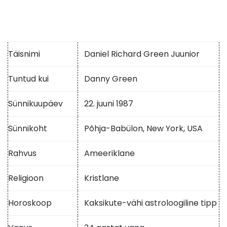
Täisnimi
Daniel Richard Green Juunior
Tuntud kui
Danny Green
Sünnikuupäev
22. juuni 1987
Sünnikoht
Põhja-Babülon, New York, USA
Rahvus
Ameeriklane
Religioon
Kristlane
Horoskoop
Kaksikute-vähi astroloogiline tipp