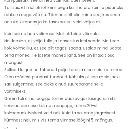
Korvpallitark, see oli hea välimus. Ütles Green.
Ta lisas, et mul oli rohkem aega kui ma aru sain ja pidanuks
rohkem aega võtma. Tõenäoliselt olin mina see, kes seda
natuke kiirendas ja ka tasakaalust veidi väljas oli.
Kuid saime hea välimuse. Meil oli teine ​​võimalus.
Näitlemine, et välja tulla ja taasesitus läbi saada. Ma teen
kõik võimaliku, et see pilt tagasi saada, usalda mind. Saate
teha mõned. Te lasete mõned lahti. See on lihtsalt osa
mängust.
Sellised laigud on tabanud palju kordi ja olen neid ka teinud.
Olen mõnest puudust tundnud. Kahjuks oli see meie jaoks
sari sulgemine; see oleks olnud suurepärane selle
võitmiseks.
Green tuli oma löögiga toime puusavigastusega silmitsi
seisnud esimese kolme mänguga, tehes 20-st
kolmepunktiviskest vaid neli. Kuid ta sai oma järgmisest
kümnest neli, mis viis tema viimase löögini 5. mängus.