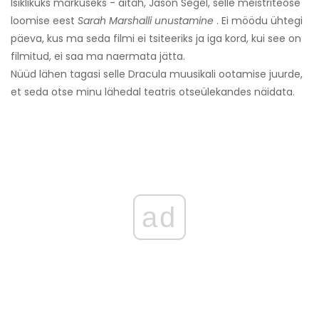
Isiklikuks märkuseks - aitäh, Jason Segel, selle meistriteose
loomise eest
Sarah Marshalli unustamine
. Ei möödu ühtegi
päeva, kus ma seda filmi ei tsiteeriks ja iga kord, kui see on
filmitud, ei saa ma naermata jätta.
Nüüd lähen tagasi selle Dracula muusikali ootamise juurde,
et seda otse minu lähedal teatris otseülekandes näidata.
ad