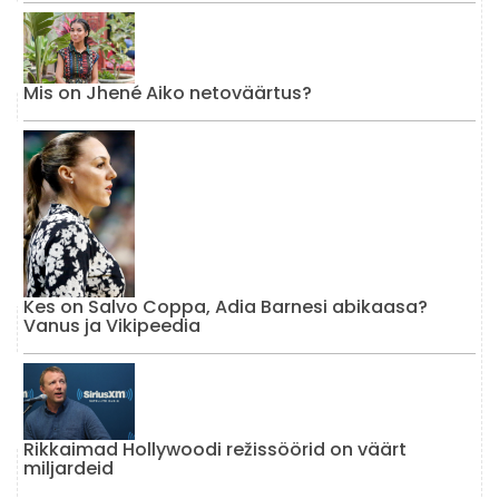
Mis on Jhené Aiko netoväärtus?
Kes on Salvo Coppa, Adia Barnesi abikaasa?
Vanus ja Vikipeedia
Rikkaimad Hollywoodi režissöörid on väärt
miljardeid