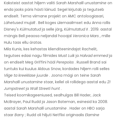
Kaksteist aastat hiljem valiti
Sarah Marshalli unustamine
on
enda jaoks päris hästi läinud. Segel kirjutab ja tegutseb
endiselt. Tema viimane projekt on AMC antoloogiasari,
Lähetused mujalt
. Bell koges ülemaailmset edu Anna rollis
Disney's
Külmutatud
ja selle järg,
Külmutatud II
. 2019. aastal
mängis Bell peaosa neljandal hooajal
Veronica Mars
, mille
Hulu taas ellu äratas.
Mila Kunis, kes kehastas klienditeenindajat Rachelit,
tegutses edasi nagu filmides
Must Luik
ja
Halvad emmed
ja
on endiselt Meg Griffini hääl
Perepoiss
. Russell Brand sai
tuntuks kui kuulus Aldous Snow, kordades hiljem rolli selles
Viige ta kreeklase juurde
. Joona mägi on teine
Sarah
Marshalli unustamine
staar, kellel oli rollidega aastal edu
21
Jumpstreet
ja
Wall Streeti hunt
.
Teised koomikageeniused, sealhulgas Bill Hader, Jack
McBrayer, Paul Rudd ja Jason Bateman, esinesid ka 2008.
aastal
Sarah Marshalli unustamine
. Hader on HBO sarja
staar
Barry
; Rudd oli hiljuti Netflixi originaalis
Elamine