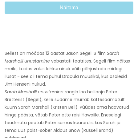
Näitama
Sellest on möödas 12 aastat Jason Segel ‘S film
Sarah
Marshalli unustamine
vabastati teatrites. Segeli film näitas
meile, kuidas valus lahkuminek võib põhjustada midagi
ilusat - see oli tema puhul Dracula muusikal, kus osalesid
Jim Henseni nukud.
Sarah Marshalli unustamine
räägib loo helilooja Peter
Bretterist (Segel), kelle südame murrab kättesaamatult
kuum Sarah Marshall (Kristen Bell). Püüdes oma haavatud
hinge päästa, võtab Peter ette reisi Hawaiile. Eneselegi
teadmata peatub Peter samas kuurordis, kus Sarah ja
tema uus poiss-sõber Aldous Snow (Russell Brand)