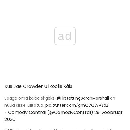
ad
Kus Jae Crowder Ülikoolis Käis
Saage oma kalad sirgeks.
#FirstettingSarahMarshall
on
nüüd sisse lülitatud.
pic.twitter.com/gmQ7QWAZbZ
- Comedy Central (@ComedyCentral)
29. veebruar
2020