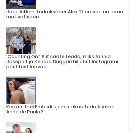
Jack Aitkeni tüdruksõber Alex Thomson on tema
motivatsioon
‘Counting On:’ Siit saate teada, miks fännid
Josephit ja Kendra Duggari hiljutist Instagrami
postitust löövad
Kes on Joel Embiidi ujumistrikoo tüdruksõber
Anne de Paula?