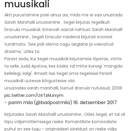
muusikali
Akti purustamine pole ainus asi, mida me ei saa unustada
Sarah Marshalli unustamine
. Segel kirjutas tegelikult
Dracula muusikali. Erinevalt aastal nähtust
Sarah Marshalli
unustamine
, Segeli Dracula-näidend kirjutati irooniat
tundmata. 'See pidi olema nagu aeglane ja vaevatud
draama,' ütles ta.
Pärast seda, kui Segel muusikali kirjutamise lõpetas, võttis
ta selle Judd Apatow, kes käskis tal mitte kunagi 'mängida
kellelegi, iialgi'. Ilmselt lasi Segel oma tegelasel Peteril
muusikali uutesse kõrgustesse viia.
unustades sarah marshalli, loetud dracula nutulaud, 2008
pic.twitter.com/U4TsMJrxym
- parim mila (@badpostmila)
16. detsember 2017
Kirjutades
Sarah Marshalli unustamine
, Ütles Segel, et tal oli
lõpu väljamõtlemisega raske. Romantiliste komöödiate
puhul on see lugu - originaalset järeldust on raske välja