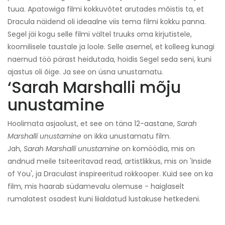
tuua. Apatowiga filmi kokkuvõtet arutades mõistis ta, et
Dracula näidend oli ideaalne viis tema filmi kokku panna.
Segel jäi kogu selle filmi vältel truuks oma kirjutistele,
koomilisele taustale ja loole. Selle asemel, et kolleeg kunagi
naernud töö pärast heidutada, hoidis Segel seda seni, kuni
ajastus oli õige. Ja see on üsna unustamatu.
‘Sarah Marshalli mõju
unustamine
Hoolimata asjaolust, et see on täna 12-aastane,
Sarah
Marshalli unustamine
on ikka unustamatu film.
Jah,
Sarah Marshalli unustamine
on komöödia, mis on
andnud meile tsiteeritavad read, artistlikkus, mis on 'Inside
of You', ja Draculast inspireeritud rokkooper. Kuid see on ka
film, mis haarab südamevalu olemuse - haiglaselt
rumalatest osadest kuni liialdatud lustakuse hetkedeni.