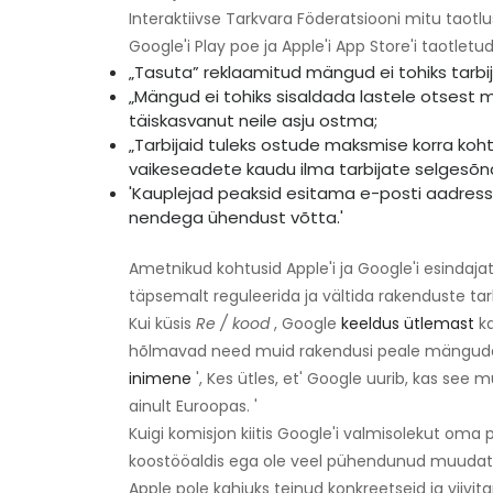
Interaktiivse Tarkvara Föderatsiooni mitu taotlu
Google'i Play poe ja Apple'i App Store'i taotle
„Tasuta” reklaamitud mängud ei tohiks tarbi
„Mängud ei tohiks sisaldada lastele otses
täiskasvanut neile asju ostma;
„Tarbijaid tuleks ostude maksmise korra kohta
vaikeseadete kaudu ilma tarbijate selgesõna
'Kauplejad peaksid esitama e-posti aadressi,
nendega ühendust võtta.'
Ametnikud kohtusid Apple'i ja Google'i esindaj
täpsemalt reguleerida ja vältida rakenduste tar
Kui küsis
Re / kood
, Google
keeldus ütlemast
ka
hõlmavad need muid rakendusi peale mängud
inimene
', Kes ütles, et' Google uurib, kas see
ainult Euroopas. '
Kuigi komisjon kiitis Google'i valmisolekut oma p
koostööaldis ega ole veel pühendunud muudatus
Apple pole kahjuks teinud konkreetseid ja viivi