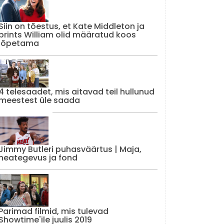
Siin on tõestus, et Kate Middleton ja
prints William olid määratud koos
lõpetama
4 telesaadet, mis aitavad teil hullunud
meestest üle saada
Jimmy Butleri puhasväärtus | Maja,
heategevus ja fond
Parimad filmid, mis tulevad
Showtime'ile juulis 2019