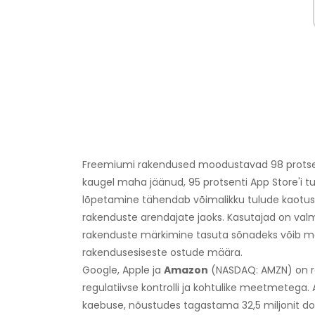
Freemiumi rakendused moodustavad 98 protsenti
kaugel maha jäänud, 95 protsenti App Store'i 
lõpetamine tähendab võimalikku tulude kaotust n
rakenduste arendajate jaoks. Kasutajad on valmi
rakenduste märkimine tasuta sõnadeks võib mõ
rakendusesiseste ostude määra.
Google, Apple ja
Amazon
(NASDAQ: AMZN) on ra
regulatiivse kontrolli ja kohtulike meetmetega
kaebuse, nõustudes tagastama 32,5 miljonit dol