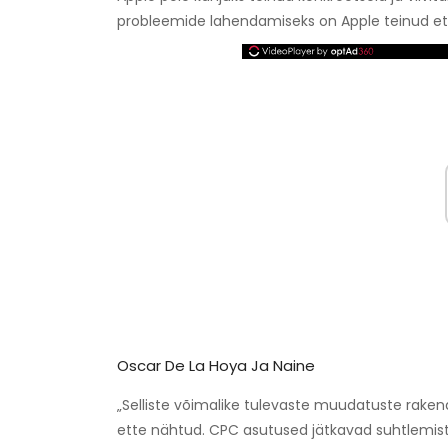
probleemide lahendamiseks on Apple teinud e
Oscar De La Hoya Ja Naine
„Selliste võimalike tulevaste muudatuste raken
ette nähtud. CPC asutused jätkavad suhtlemist 