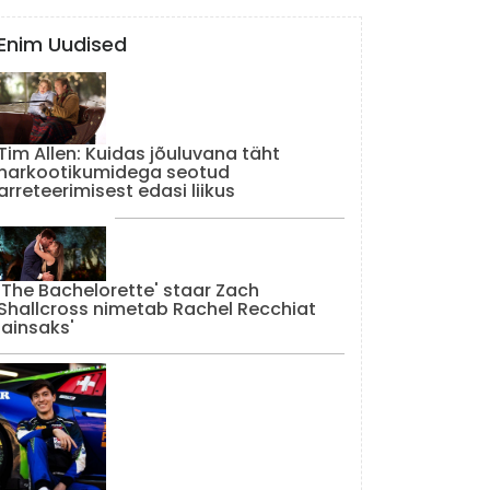
Enim Uudised
Tim Allen: Kuidas jõuluvana täht
narkootikumidega seotud
arreteerimisest edasi liikus
'The Bachelorette' staar Zach
Shallcross nimetab Rachel Recchiat
'ainsaks'