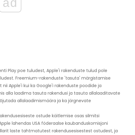
ad
 Play poe tuludest, Apple'i rakenduste tulud pole
tuludest. Freemium-rakenduste 'tasuta' märgistamise
ii Apple'i kui ka Google'i rakenduste poodide ja
s alla laadima tasuta rakendusi ja tasuta allalaaditavate
jutada allalaadimismäära ja ka järgnevate
kendusesiseste ostude käitlemise osas silmitsi
. Apple lahendas USA föderaalse kaubanduskomisjoni
larit laste tahtmatutest rakendusesisestest ostudest, ja