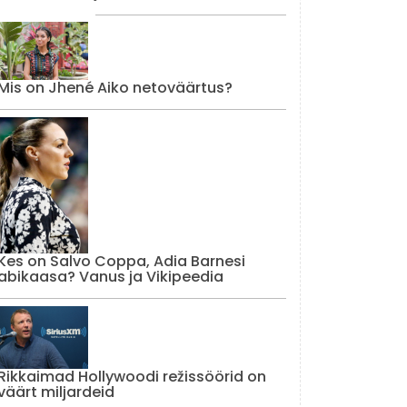
Mis on Jhené Aiko netoväärtus?
Kes on Salvo Coppa, Adia Barnesi
abikaasa? Vanus ja Vikipeedia
Rikkaimad Hollywoodi režissöörid on
väärt miljardeid