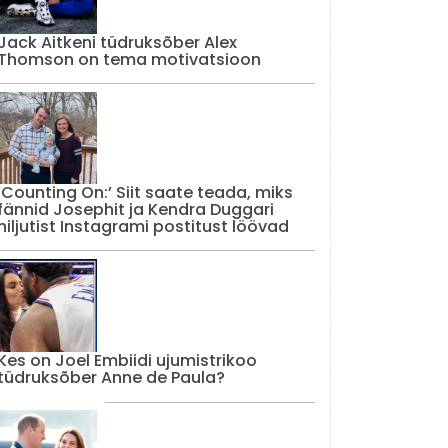
Jack Aitkeni tüdruksõber Alex
Thomson on tema motivatsioon
‘Counting On:’ Siit saate teada, miks
fännid Josephit ja Kendra Duggari
hiljutist Instagrami postitust löövad
Kes on Joel Embiidi ujumistrikoo
tüdruksõber Anne de Paula?