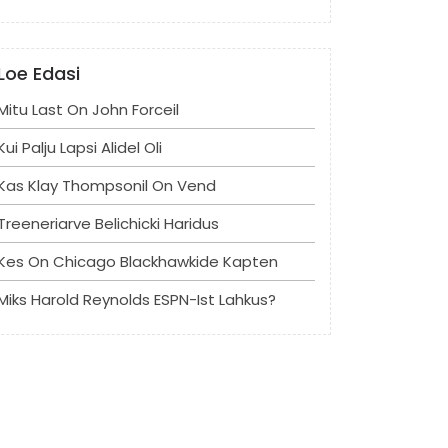
Loe Edasi
Mitu Last On John Forceil
Kui Palju Lapsi Alidel Oli
Kas Klay Thompsonil On Vend
Treeneriarve Belichicki Haridus
Kes On Chicago Blackhawkide Kapten
Miks Harold Reynolds ESPN-Ist Lahkus?