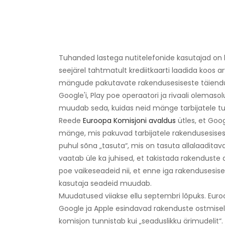
Tuhanded lastega nutitelefonide kasutajad on ku
seejärel tahtmatult krediitkaarti laadida koos
mängude pakutavate rakendusesiseste täiendus
Google'i, Play poe operaatori ja rivaali olemaso
muudab seda, kuidas neid mänge tarbijatele tu
Reede
Euroopa Komisjoni avaldus
ütles, et Goo
mänge, mis pakuvad tarbijatele rakendusesisese
puhul sõna „tasuta“, mis on tasuta allalaaditav
vaatab üle ka juhised, et takistada rakendust
poe vaikeseadeid nii, et enne iga rakendusesises
kasutaja seadeid muudab.
Muudatused viiakse ellu septembri lõpuks. Euroo
Google ja Apple esindavad rakenduste ostmise
komisjon tunnistab kui „seaduslikku ärimudelit“.