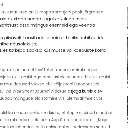
st.
tud muudatused on Euroopa Komisjoni poolt järgmised:
jaid eksitada nende tegelike kulude osas;
t manitsust osta mängus esemeid ega veenda
 piisavalt teavitada ja neid ei tohiks debiteerida
lise nõusolekuta;
 et tarbijad saaksid küsimuste või kaebuste korral
atega, et paluda ettevõtetel freeemiumirakendusi
bijate eksitamist ega otse lastele suunatud turustamist.
s muudatused viiakse ellu väljaspool Euroopat või
e.
The
Wall Street Journal
viidatud
asjaga kursis olev
 muudab mängude sildistamise viisi ülemaailmselt või
oliitika muutmiseks, märkis ta, et Apple ei olnud olnud nii
te rakendamisele oma App Store'i poliitikates: „Kuigi
tamatuid lahendusi eriti makse autoriseerimisega seotud