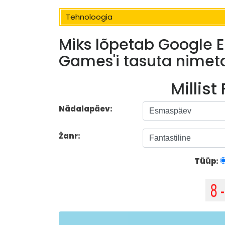
Tehnoloogia
Miks lõpetab Google
Games'i tasuta nime
Millist
Nädalapäev:
Žanr:
Tüüp: