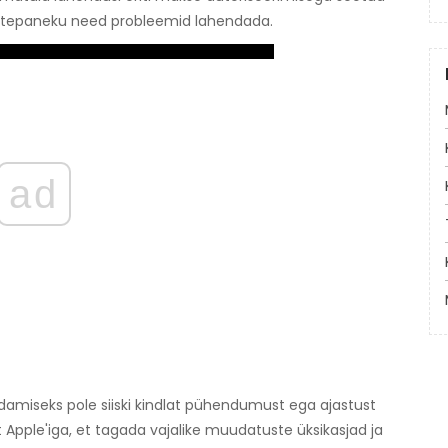
ttepaneku need probleemid lahendada.
ad
damiseks pole siiski kindlat pühendumust ega ajastust
Apple'iga, et tagada vajalike muudatuste üksikasjad ja