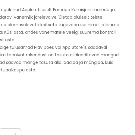
i tegelenud Apple otseselt Euroopa Komisjoni muredega,
datav' vanemlik järelevalve 'ületab oluliselt teiste
ma olemasolevate kaitsete tugevdamise nimel ja lisame
ks Küsi osta, andes vanematele veelgi suurema kontrolli
t osta. '
ige tulusamad Play poes või App Store'is saadaval
nim teenivat rakendust on tasuta allalaaditavad mängud
jad saavad mänge tasuta alla laadida ja mängida, kuid
rtuaalkaupu osta.