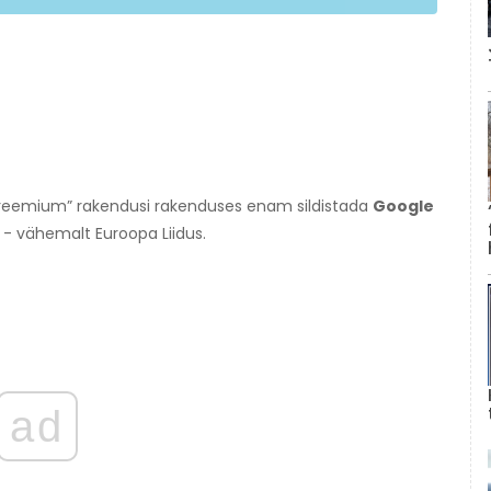
 „freemium” rakendusi rakenduses enam sildistada
Google
 vähemalt Euroopa Liidus.
ad