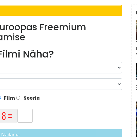
 Euroopas Freemium
tamise
 Filmi Näha?
Film
Seeria
Näitama