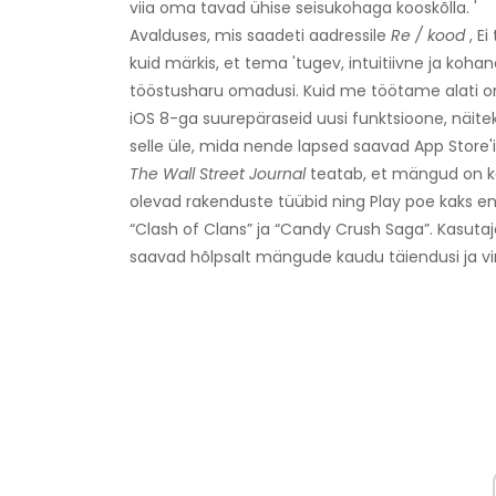
viia oma tavad ühise seisukohaga kooskõlla. '
Avalduses, mis saadeti aadressile
Re / kood
, E
kuid märkis, et tema 'tugev, intuitiivne ja kohan
tööstusharu omadusi. Kuid me töötame alati o
iOS 8-ga suurepäraseid uusi funktsioone, näite
selle üle, mida nende lapsed saavad App Store'is
The
Wall Street Journal
teatab, et mängud on kõ
olevad rakenduste tüübid ning Play poe kaks e
“Clash of Clans” ja “Candy Crush Saga”. Kasuta
saavad hõlpsalt mängude kaudu täiendusi ja vi