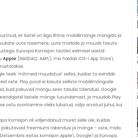
rtnud, et lastel on liiga lihtne mobiilimänge mängida ja
 arvukate uute tasemete, uute märkide ja muude tasuta
tega. Euroopa Komisjon taotles eelmisel aastal
lu
Apple
(NASDAQ: AAPL), mis haldab iOS-i App Store'i,
rustatakse.
gle teeb 'mitmeid muudatusi' selles, kuidas ta esindab
id oste. Play pood ei kasuta selliste mobiilimängude
ad, kuid pakuvad mängu sees tasulisi täiendusi. Google
e arendajatel lastele mänge turundamast, ja muudab Play
e ostu sooritamine oleks lubatud, välja arvatud juhul, kui
pa Komisjon oli väljendanud muret selle üle, kuidas
l pakutavaid freemiumi rakendusi ja mänge - oste, mida
 Detsembris esitas komisjon Apple'i, Google'i ja Euroopa