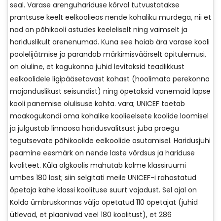
seal. Varase arenguhariduse kõrval tutvustatakse
prantsuse keelt eelkoolieas nende kohaliku murdega, nii et
nad on põhikooli astudes keeleliselt ning vaimselt ja
hariduslikult arenenumad. Kuna see hoiab ära varase kooli
poolelijätmise ja parandab märkimisväärselt õpitulemusi,
on oluline, et kogukonna juhid levitaksid teadlikkust
eelkoolidele ligipääsetavast kohast (hoolimata perekonna
majanduslikust seisundist) ning õpetaksid vanemaid lapse
kooli panemise olulisuse kohta. vara; UNICEF toetab
maakogukondi oma kohalike koolieelsete koolide loomisel
ja julgustab linnaosa haridusvalitsust juba praegu
tegutsevate põhikoolide eelkoolide asutamisel. Haridusjuhi
peamine eesmärk on nende laste võrdsus ja hariduse
kvaliteet. Küla algkoolis mahutab kolme klassiruumi
umbes 180 last; siin selgitati meile UNICEF-i rahastatud
õpetaja kahe klassi koolituse suurt vajadust. Sel ajal on
Kolda ümbruskonnas välja õpetatud 110 õpetajat (juhid
ütlevad, et plaanivad veel 180 koolitust), et 286