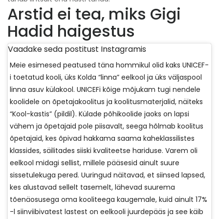
Arstid ei tea, miks Gigi
Hadid haigestus
Vaadake seda postitust Instagramis
Meie esimesed peatused täna hommikul olid kaks UNICEF-
i toetatud kooli, üks Kolda “linna” eelkool ja üks väljaspool
linna asuv külakool. UNICEFi kõige mõjukam tugi nendele
koolidele on õpetajakoolitus ja koolitusmaterjalid, näiteks
“Kool-kastis” (pildil). Külade põhikoolide jaoks on lapsi
vähem ja õpetajaid pole piisavalt, seega hõlmab koolitus
õpetajaid, kes õpivad hakkama saama kaheklassilistes
klassides, säilitades siiski kvaliteetse hariduse. Varem oli
eelkool midagi sellist, millele pääsesid ainult suure
sissetulekuga pered. Uuringud näitavad, et siinsed lapsed,
kes alustavad sellelt tasemelt, lähevad suurema
tõenäosusega oma kooliteega kaugemale, kuid ainult 17%
-l siinviibivatest lastest on eelkooli juurdepääs ja see käib