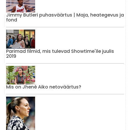
Jimmy Butleri puhasväärtus | Maja, heategevus ja
fond
Parimad filmid, mis tulevad Showtime'ile juulis
2019
Mis on Jhené Aiko netoväärtus?