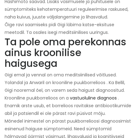
Hashimoto saavad. Lisaks väsimusele ja puhitusele on
sümptomiteks kehatemperatuuri reguleerimise raskused,
naha kuivus, juuste väljalangemine ja lihasvalud.
Õige ravi saamiseks pidi Gigi läbima katse-eksituse
meetodil. Ta osales isegi meditsiinilises uuringus.
Ta pole oma perekonnas
ainus kroonilise
haigusega
Gigi emal ja vennal on oma meditsiinilised võitlused.
Yolandal ja Anwaril on krooniline puukborrelioos . Ka Bellil,
Gigi nooremal õel, on varem seda haigust diagnoositud.
Krooniline puukborrelioos on a
vastuoluline diagnoos
.
Enamik arste usub, et borrelioos ravitakse antibiootikumide
abil ja patsiendil ei ole pärast ravi püsivat mõju.
Mõnedel inimestel on pärast puukborrelioosi diagnoosimist
esinenud haiguse sümptomeid. Need sümptomid
hõlmavad äärmist väsimust, lihasvalusid ja kognitiivseid