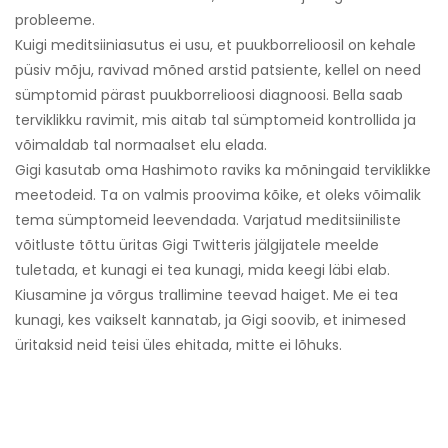
probleeme.
Kuigi meditsiiniasutus ei usu, et puukborrelioosil on kehale
püsiv mõju, ravivad mõned arstid patsiente, kellel on need
sümptomid pärast puukborrelioosi diagnoosi. Bella saab
terviklikku ravimit, mis aitab tal sümptomeid kontrollida ja
võimaldab tal normaalset elu elada.
Gigi kasutab oma Hashimoto raviks ka mõningaid terviklikke
meetodeid. Ta on valmis proovima kõike, et oleks võimalik
tema sümptomeid leevendada. Varjatud meditsiiniliste
võitluste tõttu üritas Gigi Twitteris jälgijatele meelde
tuletada, et kunagi ei tea kunagi, mida keegi läbi elab.
Kiusamine ja võrgus trallimine teevad haiget. Me ei tea
kunagi, kes vaikselt kannatab, ja Gigi soovib, et inimesed
üritaksid neid teisi üles ehitada, mitte ei lõhuks.