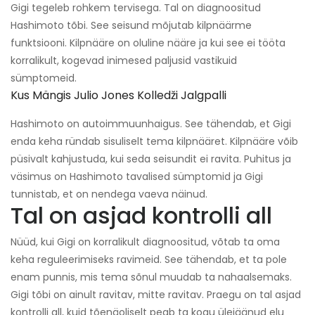
Gigi tegeleb rohkem tervisega. Tal on diagnoositud
Hashimoto tõbi. See seisund mõjutab kilpnäärme
funktsiooni. Kilpnääre on oluline nääre ja kui see ei tööta
korralikult, kogevad inimesed paljusid vastikuid
sümptomeid.
Kus Mängis Julio Jones Kolledži Jalgpalli
Hashimoto on autoimmuunhaigus. See tähendab, et Gigi
enda keha ründab sisuliselt tema kilpnääret. Kilpnääre võib
püsivalt kahjustuda, kui seda seisundit ei ravita. Puhitus ja
väsimus on Hashimoto tavalised sümptomid ja Gigi
tunnistab, et on nendega vaeva näinud.
Tal on asjad kontrolli all
Nüüd, kui Gigi on korralikult diagnoositud, võtab ta oma
keha reguleerimiseks ravimeid. See tähendab, et ta pole
enam punnis, mis tema sõnul muudab ta nahaalsemaks.
Gigi tõbi on ainult ravitav, mitte ravitav. Praegu on tal asjad
kontrolli all, kuid tõenäoliselt peab ta kogu ülejäänud elu