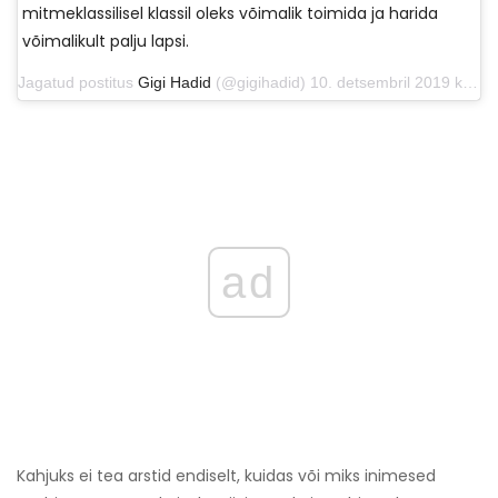
mitmeklassilisel klassil oleks võimalik toimida ja harida
võimalikult palju lapsi.
Jagatud postitus
Gigi Hadid
(@gigihadid) 10. detsembril 2019 kell 9:00 PST
ad
Kahjuks ei tea arstid endiselt, kuidas või miks inimesed