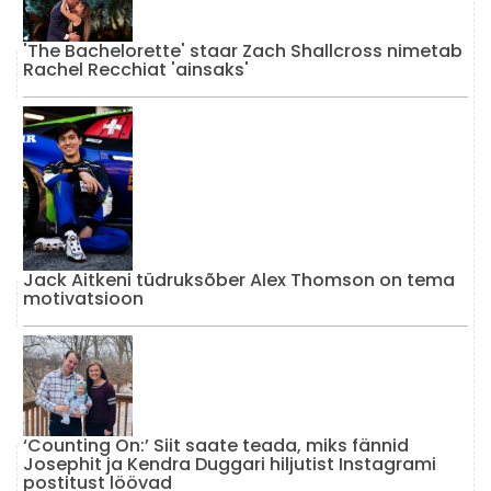
'The Bachelorette' staar Zach Shallcross nimetab
Rachel Recchiat 'ainsaks'
Jack Aitkeni tüdruksõber Alex Thomson on tema
motivatsioon
‘Counting On:’ Siit saate teada, miks fännid
Josephit ja Kendra Duggari hiljutist Instagrami
postitust löövad