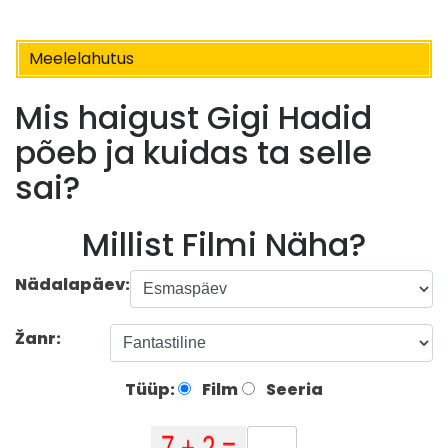
Meelelahutus
Mis haigust Gigi Hadid
põeb ja kuidas ta selle
sai?
Millist Filmi Näha?
Nädalapäev:
Žanr:
Tüüp:
Film
Seeria