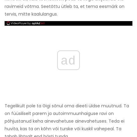
ravimeid võtma. Seetõttu ütleb ta, et tema eesmärk on
tervis, mitte kaalulangus.
ad
Tegelikult pole ta Gigi sõnul oma dieeti üldse muutnud. Ta
on füüsiliselt parem ja autoimmuunhaiguse ravi on
põhjustanud keha ainevahetuse ainevahetuses. Teda ei
huvita, kas ta on kõhn või turske või kuskil vahepeal. Ta
tahab lihtsalt end hästi tunda.