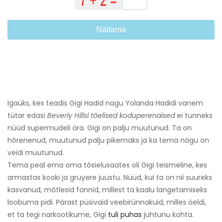
Näitama
Igaüks, kes teadis Gigi Hadid nagu Yolanda Hadidi vanem
tütar edasi
Beverly Hillsi tõelised koduperenaised
ei tunneks
nüüd supermudeli ära. Gigi on palju muutunud. Ta on
hõrenenud, muutunud palju pikemaks ja ka tema nägu on
veidi muutunud.
Tema peal ema oma tõsielusaates oli Gigi teismeline, kes
armastas kooki ja gruyere juustu. Nüüd, kui ta on nii suureks
kasvanud, mõtlesid fännid, millest ta kaalu langetamiseks
loobuma pidi. Pärast püsivaid veebirünnakuid, milles öeldi,
et ta tegi narkootikume, Gigi
tuli puhas
juhtunu kohta.