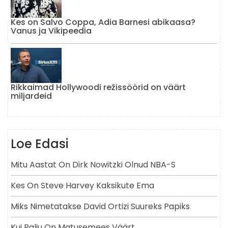
Kes on Salvo Coppa, Adia Barnesi abikaasa?
Vanus ja Vikipeedia
Rikkaimad Hollywoodi režissöörid on väärt
miljardeid
Loe Edasi
Mitu Aastat On Dirk Nowitzki Olnud NBA-S
Kes On Steve Harvey Kaksikute Ema
Miks Nimetatakse David Ortizi Suureks Papiks
Kui Palju On Matusemees Väärt