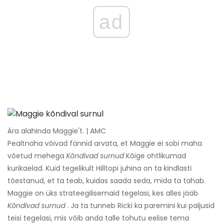
ad
Ära alahinda Maggie't. | AMC
Pealtnäha võivad fännid arvata, et Maggie ei sobi maha
võetud mehega
Kõndivad surnud
Kõige ohtlikumad
kurikaelad. Kuid tegelikult Hilltopi juhina on ta kindlasti
tõestanud, et ta teab, kuidas saada seda, mida ta tahab.
Maggie on üks strateegilisemaid tegelasi, kes alles jääb
Kõndivad surnud
. Ja ta tunneb Ricki ka paremini kui paljusid
teisi tegelasi, mis võib anda talle tohutu eelise tema