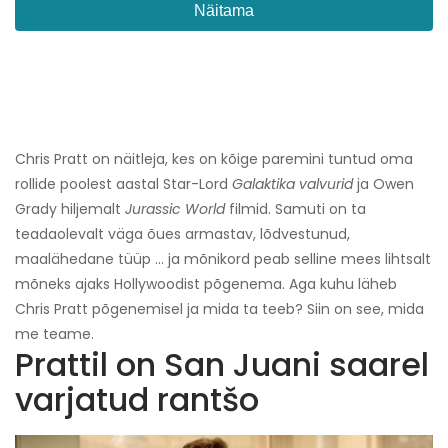
Näitama
Chris Pratt on näitleja, kes on kõige paremini tuntud oma
rollide poolest aastal Star-Lord
Galaktika valvurid
ja Owen
Grady hiljemalt
Jurassic World
filmid. Samuti on ta
teadaolevalt väga õues armastav, lõdvestunud,
maalähedane tüüp ... ja mõnikord peab selline mees lihtsalt
mõneks ajaks Hollywoodist põgenema. Aga kuhu läheb
Chris Pratt põgenemisel ja mida ta teeb? Siin on see, mida
me teame.
Prattil on San Juani saarel
varjatud rantšo