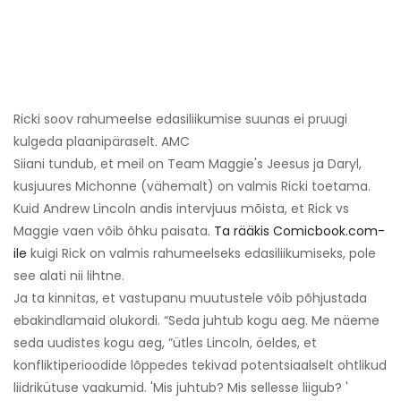
Ricki soov rahumeelse edasiliikumise suunas ei pruugi
kulgeda plaanipäraselt. AMC
Siiani tundub, et meil on Team Maggie's Jeesus ja Daryl,
kusjuures Michonne (vähemalt) on valmis Ricki toetama.
Kuid Andrew Lincoln andis intervjuus mõista, et Rick vs
Maggie vaen võib õhku paisata.
Ta rääkis Comicbook.com-
ile
kuigi Rick on valmis rahumeelseks edasiliikumiseks, pole
see alati nii lihtne.
Ja ta kinnitas, et vastupanu muutustele võib põhjustada
ebakindlamaid olukordi. “Seda juhtub kogu aeg. Me näeme
seda uudistes kogu aeg, ”ütles Lincoln, öeldes, et
konfliktiperioodide lõppedes tekivad potentsiaalselt ohtlikud
liidrikütuse vaakumid. 'Mis juhtub? Mis sellesse liigub? '