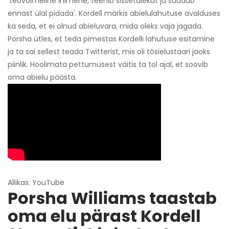
'teovõimeline inimene, teenib sissetulekut ja suudab
ennast ülal pidada'. Kordell märkis abielulahutuse avalduses
ka seda, et ei olnud abieluvara, mida oleks vaja jagada.
Porsha ütles, et teda pimestas Kordelli lahutuse esitamine
ja ta sai sellest teada Twitterist, mis oli tõsielustaari jaoks
piinlik. Hoolimata pettumusest väitis ta tol ajal, et soovib
oma abielu päästa.
Allikas: YouTube
Porsha Williams taastab
oma elu pärast Kordell