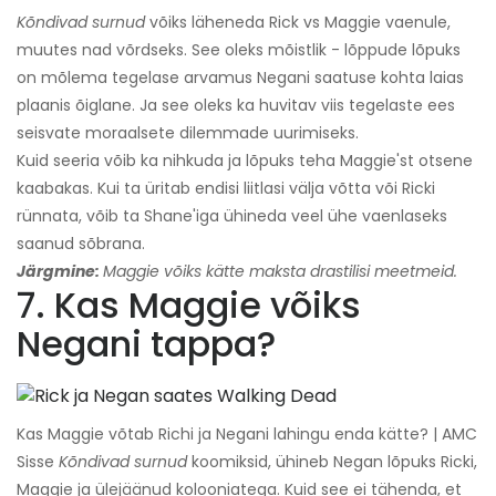
Kõndivad surnud
võiks läheneda Rick vs Maggie vaenule,
muutes nad võrdseks. See oleks mõistlik - lõppude lõpuks
on mõlema tegelase arvamus Negani saatuse kohta laias
plaanis õiglane. Ja see oleks ka huvitav viis tegelaste ees
seisvate moraalsete dilemmade uurimiseks.
Kuid seeria võib ka nihkuda ja lõpuks teha Maggie'st otsene
kaabakas. Kui ta üritab endisi liitlasi välja võtta või Ricki
rünnata, võib ta Shane'iga ühineda veel ühe vaenlaseks
saanud sõbrana.
Järgmine:
Maggie võiks kätte maksta drastilisi meetmeid.
7. Kas Maggie võiks
Negani tappa?
Kas Maggie võtab Richi ja Negani lahingu enda kätte? | AMC
Sisse
Kõndivad surnud
koomiksid, ühineb Negan lõpuks Ricki,
Maggie ja ülejäänud kolooniatega. Kuid see ei tähenda, et