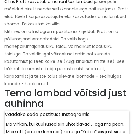
Chris Pratt kasvatab oma rantšos lambaid
ja see pole
mõeldud ainult nende seltskonnale ega näituse jaoks. Pratt
elab tõelist karjakasvatajate elu, kasvatades oma lambaid
sööma. Ta kasutab ka villa.
Mitmes oma Instagrami postituses kirjeldab Pratt oma
põllumajandusmeetodeid. Ta valib kogu
mahepõllumajandusliku toidu, võimalikult loodusliku
toiduga. Ta väldib igal võimalusel antibiootikumide
kasutamist ja teeb kõike ise (kuigi kindlasti mitte ise). See
hõlmab lammaste kabja puhastamist, söötmist,
karjatamist ja teiste talus olevate loomade - sealhulgas
kanade - hooldamist.
Tema lambad võitsid just
auhinna
Vaadake seda postitust Instagramis
Ma vihkan, kui kuulsused siin uhkeldavad ... aga ma pean.
Meie utt (emane lammas) nimega “Kakao” viis just sinise