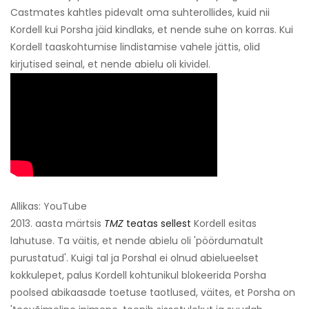
Castmates kahtles pidevalt oma suhterollides, kuid nii
Kordell kui Porsha jäid kindlaks, et nende suhe on korras. Kui
Kordell taaskohtumise lindistamise vahele jättis, olid
kirjutised seinal, et nende abielu oli kividel.
Allikas: YouTube
2013. aasta märtsis
TMZ
teatas sellest
Kordell esitas
lahutuse. Ta väitis, et nende abielu oli 'pöördumatult
purustatud'. Kuigi tal ja Porshal ei olnud abielueelset
kokkulepet, palus Kordell kohtunikul blokeerida Porsha
poolsed abikaasade toetuse taotlused, väites, et Porsha on