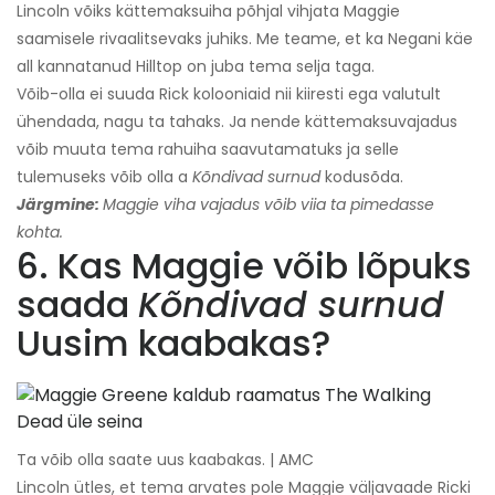
Lincoln võiks kättemaksuiha põhjal vihjata Maggie
saamisele rivaalitsevaks juhiks. Me teame, et ka Negani käe
all kannatanud Hilltop on juba tema selja taga.
Võib-olla ei suuda Rick kolooniaid nii kiiresti ega valutult
ühendada, nagu ta tahaks. Ja nende kättemaksuvajadus
võib muuta tema rahuiha saavutamatuks ja selle
tulemuseks võib olla a
Kõndivad surnud
kodusõda.
Järgmine:
Maggie viha vajadus võib viia ta pimedasse
kohta.
6. Kas Maggie võib lõpuks
saada
Kõndivad surnud
Uusim kaabakas?
Ta võib olla saate uus kaabakas. | AMC
Lincoln ütles, et tema arvates pole Maggie väljavaade Ricki