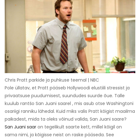
Chris Pratt parkide ja puhkuse teemal | NBC
Pole üllatav, et Pratt pääseb Hollywoodi elustiili stressist ja
privaatsuse puudumisest, suundudes suurde õue. Talle
kuulub rantšo San Juani saarel , mis asub otse Washingtoni
osariigi ranniku lähedal. Kuid miks valis Pratt kõigist maailma
paikadest, mida ta oleks võinud valida, San Juani saare?
San Juani saar
on tegelikult saarte kett, millel kõigil on
sama nimi, ja kõigisse neist on raske pääseda. See