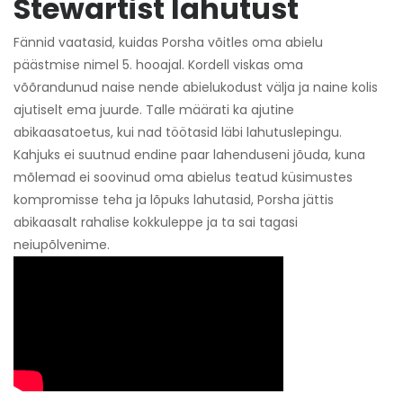
Stewartist lahutust
Fännid vaatasid, kuidas Porsha võitles oma abielu
päästmise nimel 5. hooajal. Kordell viskas oma
võõrandunud naise nende abielukodust välja ja naine kolis
ajutiselt ema juurde. Talle määrati ka ajutine
abikaasatoetus, kui nad töötasid läbi lahutuslepingu.
Kahjuks ei suutnud endine paar lahenduseni jõuda, kuna
mõlemad ei soovinud oma abielus teatud küsimustes
kompromisse teha ja lõpuks lahutasid, Porsha jättis
abikaasalt rahalise kokkuleppe ja ta sai tagasi
neiupõlvenime.