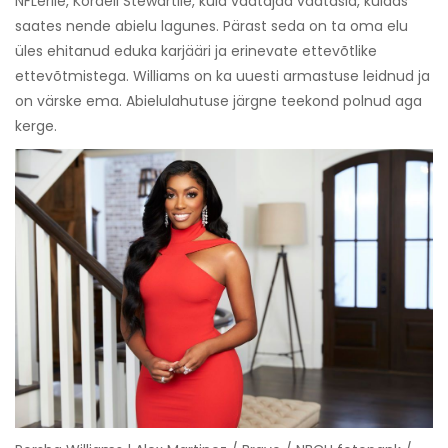
NFLerile, Kordell Stewartile, kuid vaatajad vaatasid, kuidas
saates nende abielu lagunes. Pärast seda on ta oma elu
üles ehitanud eduka karjääri ja erinevate ettevõtlike
ettevõtmistega. Williams on ka uuesti armastuse leidnud ja
on värske ema. Abielulahutuse järgne teekond polnud aga
kerge.