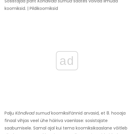
Sosistajad pärit
Kõndivad surnud
saates võivad ilmuda
koomiksid. | Pildikoomiksid
ad
Palju
Kõndivad surnud
koomiksifännid arvasid, et 8. hooaja
finaal vihjas veel ühe häiriva vaenlase: sosistajate
saabumisele. Samal ajal kui tema koomiksikaaslane võitleb