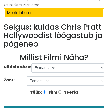
kauni tütre Pilari ema.
Meelelahutus
Selgus: kuidas Chris Pratt
Hollywoodist lõõgastub ja
põgeneb
Millist Filmi Näha?
Nädalapäev:
Žanr:
Tüüp:
Film
Seeria