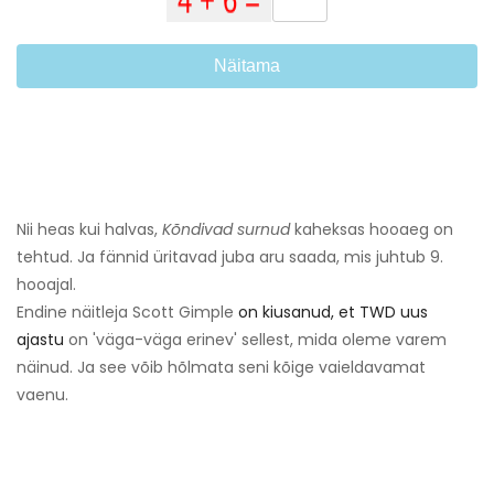
Näitama
Nii heas kui halvas,
Kõndivad surnud
kaheksas hooaeg on
tehtud. Ja fännid üritavad juba aru saada, mis juhtub 9.
hooajal.
Endine näitleja Scott Gimple
on kiusanud, et TWD uus
ajastu
on 'väga-väga erinev' sellest, mida oleme varem
näinud. Ja see võib hõlmata seni kõige vaieldavamat
vaenu.