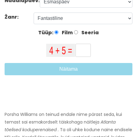
Nädalapäev:
Žanr:
Tüüp:
Film
Seeria
Näitama
Porsha Williams on teinud endale nime pärast seda, kui
temast sai esmakordselt täiskohaga näitleja
Atlanta
tõelised koduperenaised
.
Ta oli uhke kodune naine endisele