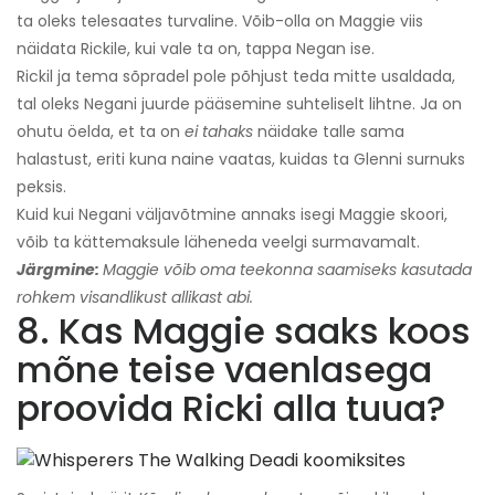
ta oleks telesaates turvaline. Võib-olla on Maggie viis
näidata Rickile, kui vale ta on, tappa Negan ise.
Rickil ja tema sõpradel pole põhjust teda mitte usaldada,
tal oleks Negani juurde pääsemine suhteliselt lihtne. Ja on
ohutu öelda, et ta on
ei tahaks
näidake talle sama
halastust, eriti kuna naine vaatas, kuidas ta Glenni surnuks
peksis.
Kuid kui Negani väljavõtmine annaks isegi Maggie skoori,
võib ta kättemaksule läheneda veelgi surmavamalt.
Järgmine:
Maggie võib oma teekonna saamiseks kasutada
rohkem visandlikust allikast abi.
8. Kas Maggie saaks koos
mõne teise vaenlasega
proovida Ricki alla tuua?