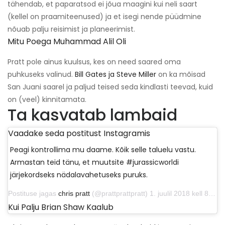
tähendab, et paparatsod ei jõua maagini kui neli saart
(kellel on praamiteenused) ja et isegi nende püüdmine
nõuab palju reisimist ja planeerimist.
Mitu Poega Muhammad Alil Oli
Pratt pole ainus kuulsus, kes on need saared oma
puhkuseks valinud.
Bill Gates ja Steve Miller
on ka mõisad
San Juani saarel ja paljud teised seda kindlasti teevad, kuid
on (veel) kinnitamata.
Ta kasvatab lambaid
Vaadake seda postitust Instagramis
Peagi kontrollima mu daame. Kõik selle taluelu vastu.
Armastan teid tänu, et muutsite #jurassicworldi
järjekordseks nädalavahetuseks puruks.
Postituse jagas
chris pratt
(@prattprattpratt) 1. juulil 2018 kell 8:46 PDT
Kui Palju Brian Shaw Kaalub