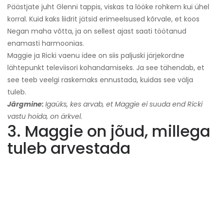
Päästjate juht Glenni tappis, viskas ta lööke rohkem kui ühel
korral. Kuid kaks liidrit jätsid erimeelsused kõrvale, et koos
Negan maha võtta, ja on sellest ajast saati töötanud
enamasti harmoonias.
Maggie ja Ricki vaenu idee on siis paljuski järjekordne
lähtepunkt televiisori kohandamiseks. Ja see tähendab, et
see teeb veelgi raskemaks ennustada, kuidas see välja
tuleb.
Järgmine:
Igaüks, kes arvab, et Maggie ei suuda end Ricki
vastu hoida, on ärkvel.
3. Maggie on jõud, millega
tuleb arvestada