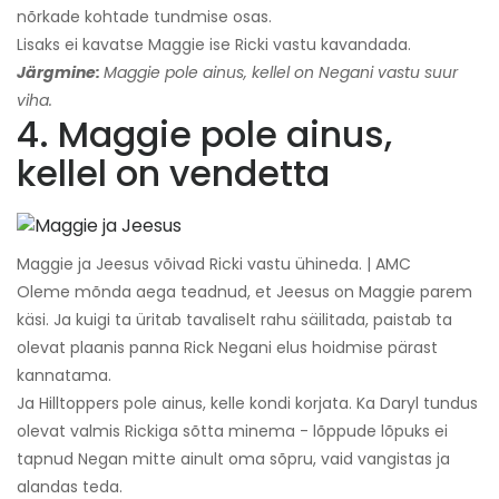
nõrkade kohtade tundmise osas.
Lisaks ei kavatse Maggie ise Ricki vastu kavandada.
Järgmine:
Maggie pole ainus, kellel on Negani vastu suur
viha.
4. Maggie pole ainus,
kellel on vendetta
Maggie ja Jeesus võivad Ricki vastu ühineda. | AMC
Oleme mõnda aega teadnud, et Jeesus on Maggie parem
käsi. Ja kuigi ta üritab tavaliselt rahu säilitada, paistab ta
olevat plaanis panna Rick Negani elus hoidmise pärast
kannatama.
Ja Hilltoppers pole ainus, kelle kondi korjata. Ka Daryl tundus
olevat valmis Rickiga sõtta minema - lõppude lõpuks ei
tapnud Negan mitte ainult oma sõpru, vaid vangistas ja
alandas teda.