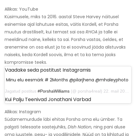
Allikas: YouTube
Küsimusele, miks ta 2016. aastal Steve Harvey näitusel
esinemise ajal lahutuse esitas, väitis Kordell, et Porsha
muutus drastiliselt, kui temast sai osa
RHOA
ja talle ei
meeldinud naine, kelleks ta sai. Porsha vastas, öeldes, et
arenemine on osa elust ja ta ei soovinud jääda alistuvaks
naiseks, keda Kordell soovis, ilma et ta ka tema jaoks
kompromisse teeks.
Vaadake seda postitust Instagramis
Minu elu eesmärk # 2Months @pilarjhena @mhaleyphoto
Jagatud postitus
#PorshaWilliams
(@ porsha4real) 22. mail 2019, kell 11:37 PDT
Kui Palju Teenivad Jonathani Varbad
Allikas: Instagram
Südamemurdude läbi ehitas Porsha oma elu ümber. Ta
palgati telesaate saatejuhiks,
Dish Nation,
ning pani aluse
oma juustele, pesu- ja voodiliinidele. Nüüd on ta kihlatud ja