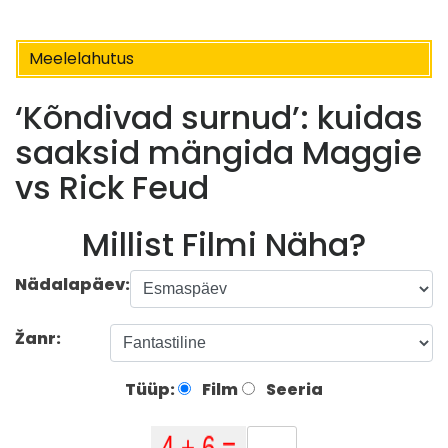
Meelelahutus
‘Kõndivad surnud’: kuidas
saaksid mängida Maggie
vs Rick Feud
Millist Filmi Näha?
Nädalapäev:
Žanr:
Tüüp:
Film
Seeria