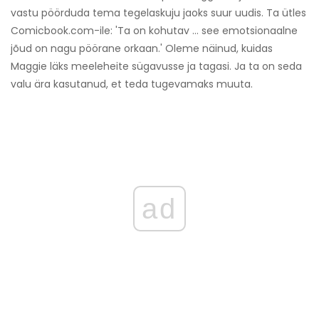
vastu pöörduda tema tegelaskuju jaoks suur uudis. Ta ütles
Comicbook.com-ile: 'Ta on kohutav ... see emotsionaalne
jõud on nagu pöörane orkaan.' Oleme näinud, kuidas
Maggie läks meeleheite sügavusse ja tagasi. Ja ta on seda
valu ära kasutanud, et teda tugevamaks muuta.
ad