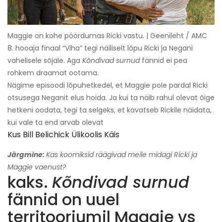
Maggie on kohe pöördumas Ricki vastu. | Geenileht / AMC
8. hooaja finaal “Viha” tegi näiliselt lõpu Ricki ja Negani
vahelisele sõjale. Aga
Kõndivad surnud
fännid ei pea
rohkem draamat ootama.
Nägime episoodi lõpuhetkedel, et Maggie pole pardal Ricki
otsusega Neganit elus hoida. Ja kui ta näib rahul olevat õige
hetkeni oodata, tegi ta selgeks, et kavatseb Rickile näidata,
kui vale ta end arvab olevat
Kus Bill Belichick Ülikoolis Käis
Järgmine:
Kas koomiksid räägivad meile midagi Ricki ja
Maggie vaenust?
kaks.
Kõndivad surnud
fännid on uuel
territooriumil Maggie vs