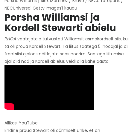
Porsha Williams | Alex Martinez / Bravo / NBCU fotopank /
NBCUniversal Getty Images'i kaudu
Porsha Williamsi ja
Kordell Stewarti abielu
RHOA
vaatajatele tutvustati Williamsit esmakordselt siis, kui
ta oli proua Kordell Stewart. Ta liitus saatega 5. hooajal ja oli
frantsiisi ajaloos näitlejate seas noorim. Saatega liitumise
ajal olid nad ja Kordell abielus veidi alla kahe aasta.
Allikas: YouTube
Endine proua Stewart oli äärmiselt uhke, et on