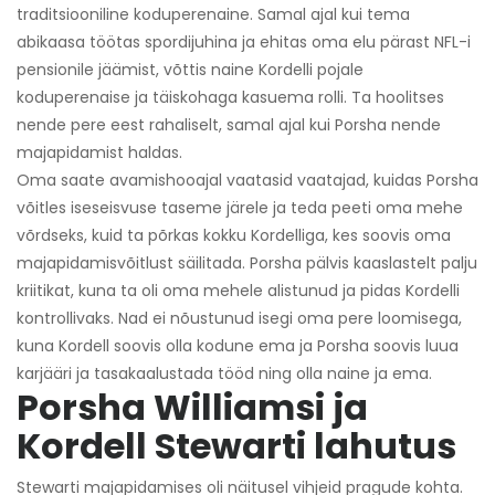
traditsiooniline koduperenaine. Samal ajal kui tema
abikaasa töötas spordijuhina ja ehitas oma elu pärast NFL-i
pensionile jäämist, võttis naine Kordelli pojale
koduperenaise ja täiskohaga kasuema rolli. Ta hoolitses
nende pere eest rahaliselt, samal ajal kui Porsha nende
majapidamist haldas.
Oma saate avamishooajal vaatasid vaatajad, kuidas Porsha
võitles iseseisvuse taseme järele ja teda peeti oma mehe
võrdseks, kuid ta põrkas kokku Kordelliga, kes soovis oma
majapidamisvõitlust säilitada. Porsha pälvis kaaslastelt palju
kriitikat, kuna ta oli oma mehele alistunud ja pidas Kordelli
kontrollivaks. Nad ei nõustunud isegi oma pere loomisega,
kuna Kordell soovis olla kodune ema ja Porsha soovis luua
karjääri ja tasakaalustada tööd ning olla naine ja ema.
Porsha Williamsi ja
Kordell Stewarti lahutus
Stewarti majapidamises oli näitusel vihjeid pragude kohta.