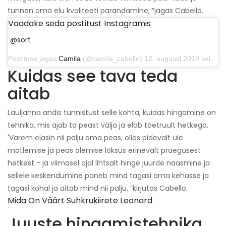
tunnen oma elu kvaliteeti parandamine, ”jagas Cabello.
Vaadake seda postitust Instagramis
@sort
Postituse jagas
Camila
(@camila_cabello) 12. augustil 2019 kell 20.49 PDT
Kuidas see tava teda
aitab
Lauljanna andis tunnistust selle kohta, kuidas hingamine on
tehnika, mis ajab ta peast välja ja elab tõetruult hetkega.
'Varem elasin nii palju oma peas, olles pidevalt üle
mõtlemise ja peas olemise lõksus erinevalt praegusest
hetkest - ja viimasel ajal lihtsalt hinge juurde naasmine ja
sellele keskendumine paneb mind tagasi oma kehasse ja
tagasi kohal ja aitab mind nii palju, ”kirjutas Cabello.
Mida On Väärt Suhkrukiirete Leonard
Juuste hingamistehnika