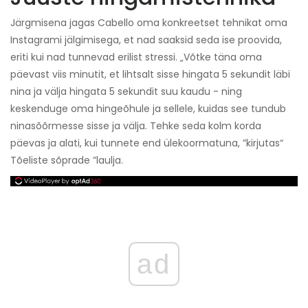
Järgmisena jagas Cabello oma konkreetset tehnikat oma
Instagrami jälgimisega, et nad saaksid seda ise proovida,
eriti kui nad tunnevad erilist stressi. „Võtke täna oma
päevast viis minutit, et lihtsalt sisse hingata 5 sekundit läbi
nina ja välja hingata 5 sekundit suu kaudu - ning
keskenduge oma hingeõhule ja sellele, kuidas see tundub
ninasõõrmesse sisse ja välja. Tehke seda kolm korda
päevas ja alati, kui tunnete end ülekoormatuna, ”kirjutas“
Tõeliste sõprade ”laulja.
ad