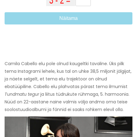
Näitama
Camila Cabello elu pole olnud kaugeltki tavaline. Üks pilk
tema Instagrami lehele, kus tal on uhke 38,5 miljonit jälgijat,
ja näete selgelt, et tema elu trajektoor on olnud
ebatüüpiline. Cabello elu plahvatas pärast tema ilmumist
Tundmatu tegur
ja liitus tüdrukute rühmaga, 5. harmoonia.
Nüüd on 22-aastane naine valmis välja andma oma teise
soolostuudioalbumi ja fännid ei saaks rohkem elevil olla.