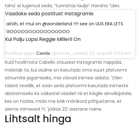
taha' ei lugenud seda, ”tunnistas laulja“ Havana ”üles.
Vaadake seda postitust Instagramis
aitäh, et mul on @wonderland !!!! see on UUS ERA LETS
GOOOOOOOOOOOOOOOO
Kui Palju Lapsi Reggie Milleril On
Postituse jagas
Camila
(@camila_cabello) 23. augustil 2019 kell 10:43 PDT
Kuid hoolimata Cabello otsusest Instagramis nappida,
mõistab ta, kui oluline on kasutada oma suurt platvormi
sõnumite jagamiseks, mis võivad inimesi aidata. 'Olen
täiesti teadlik, et saan seda platvormi kasutada inimeste
abistamiseks ka väikestel viisidel! nii et kõigile siinviibijatele,
kes on hädas, mida me kõik mõnikord põhjustame, et
oleme inimesed !!!, 'jätkas 22-aastane naine.
Lihtsalt hinga