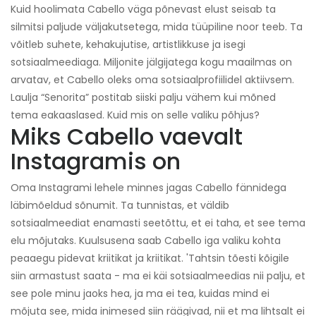
Kuid hoolimata Cabello väga põnevast elust seisab ta
silmitsi paljude väljakutsetega, mida tüüpiline noor teeb. Ta
võitleb suhete, kehakujutise, artistlikkuse ja isegi
sotsiaalmeediaga. Miljonite jälgijatega kogu maailmas on
arvatav, et Cabello oleks oma sotsiaalprofiilidel aktiivsem.
Laulja “Senorita” postitab siiski palju vähem kui mõned
tema eakaaslased. Kuid mis on selle valiku põhjus?
Miks Cabello vaevalt
Instagramis on
Oma Instagrami lehele minnes jagas Cabello fännidega
läbimõeldud sõnumit. Ta tunnistas, et väldib
sotsiaalmeediat enamasti seetõttu, et ei taha, et see tema
elu mõjutaks. Kuulsusena saab Cabello iga valiku kohta
peaaegu pidevat kriitikat ja kriitikat. 'Tahtsin tõesti kõigile
siin armastust saata - ma ei käi sotsiaalmeedias nii palju, et
see pole minu jaoks hea, ja ma ei tea, kuidas mind ei
mõjuta see, mida inimesed siin räägivad, nii et ma lihtsalt ei