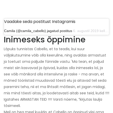
Vaadake seda postitust Instagramis
Camila (@camila_cabello) jagatud postitus
6. augustil 2019 kell 12.20 PDT
Inimeseks õppimine
Lõpuks tunnistas Cabello, et ta teadis, kui suur
väljakutsumine võib olla keeruline, ning avaldas armastust
ja toetust oma paljude fännide vastu. 'Ma tean, et paljud
meist siin kasvavad ja õpivad, kuidas olla inimeseks lol, ja
see võib mõnikord olla intensiivne ja raske - ma arvan, et
mõned tööriistad muudavad tõesti elu ja aitavad teil seda
paremini teha, nii et ma lihtsalt mõtlesin, et jagan midagi,
mis mind tõesti aitas, ja loodetavasti aitab see teid, kutid !!!!
Igatahes ARMASTAN TEID !!!! Varsti näeme, ”kirjutas laulja
tõsimeeli.
Meil on hea meel kuulda, et Cabello on õppinud viisi oma