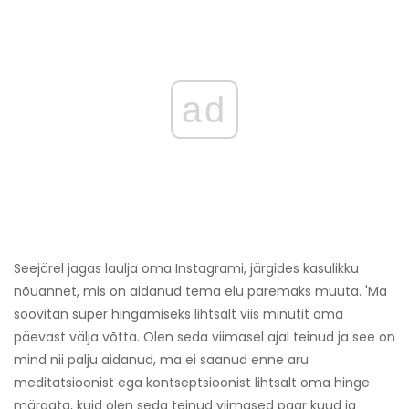
ad
Seejärel jagas laulja oma Instagrami, järgides kasulikku
nõuannet, mis on aidanud tema elu paremaks muuta. 'Ma
soovitan super hingamiseks lihtsalt viis minutit oma
päevast välja võtta. Olen seda viimasel ajal teinud ja see on
mind nii palju aidanud, ma ei saanud enne aru
meditatsioonist ega kontseptsioonist lihtsalt oma hinge
märgata, kuid olen seda teinud viimased paar kuud ja