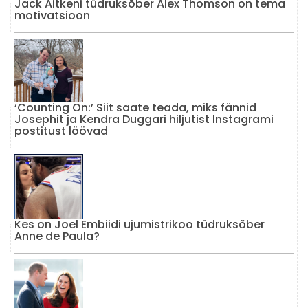
Jack Aitkeni tüdruksõber Alex Thomson on tema
motivatsioon
‘Counting On:’ Siit saate teada, miks fännid
Josephit ja Kendra Duggari hiljutist Instagrami
postitust löövad
Kes on Joel Embiidi ujumistrikoo tüdruksõber
Anne de Paula?