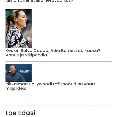
Mis on Jhené Aiko netoväärtus?
Kes on Salvo Coppa, Adia Barnesi abikaasa?
Vanus ja Vikipeedia
Rikkaimad Hollywoodi režissöörid on väärt
miljardeid
Loe Edasi