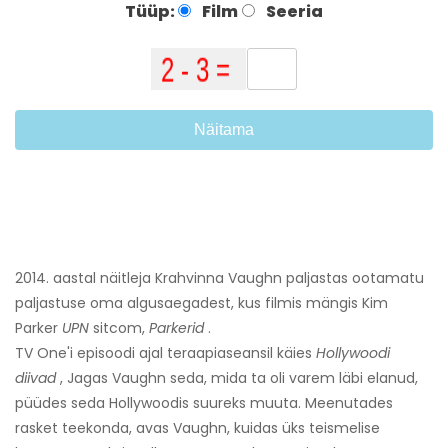
Tüüp:
Film
Seeria
Näitama
2014. aastal näitleja Krahvinna Vaughn paljastas ootamatu
paljastuse oma algusaegadest, kus filmis mängis Kim
Parker
UPN
sitcom,
Parkerid
.
TV One'i episoodi ajal teraapiaseansil käies
Hollywoodi
diivad
, Jagas Vaughn seda, mida ta oli varem läbi elanud,
püüdes seda Hollywoodis suureks muuta. Meenutades
rasket teekonda, avas Vaughn, kuidas üks teismelise