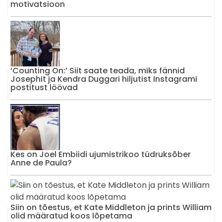
motivatsioon
‘Counting On:’ Siit saate teada, miks fännid
Josephit ja Kendra Duggari hiljutist Instagrami
postitust löövad
Kes on Joel Embiidi ujumistrikoo tüdruksõber
Anne de Paula?
Siin on tõestus, et Kate Middleton ja prints William
olid määratud koos lõpetama