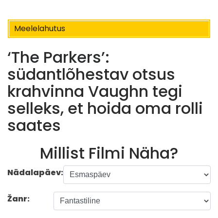
Meelelahutus
‘The Parkers’:
südantlõhestav otsus
krahvinna Vaughn tegi
selleks, et hoida oma rolli
saates
Millist Filmi Näha?
Nädalapäev:
Žanr: