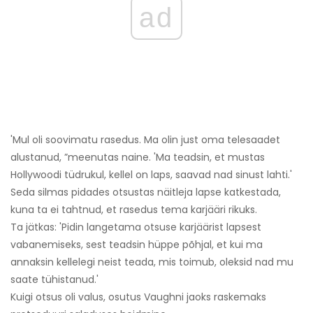
ad
'Mul oli soovimatu rasedus. Ma olin just oma telesaadet
alustanud, ”meenutas naine. 'Ma teadsin, et mustas
Hollywoodi tüdrukul, kellel on laps, saavad nad sinust lahti.'
Seda silmas pidades otsustas näitleja lapse katkestada,
kuna ta ei tahtnud, et rasedus tema karjääri rikuks.
Ta jätkas: 'Pidin langetama otsuse karjäärist lapsest
vabanemiseks, sest teadsin hüppe põhjal, et kui ma
annaksin kellelegi neist teada, mis toimub, oleksid nad mu
saate tühistanud.'
Kuigi otsus oli valus, osutus Vaughni jaoks raskemaks