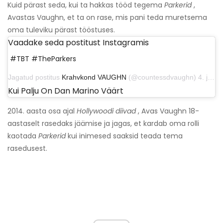
Kuid pärast seda, kui ta hakkas tööd tegema
Parkerid
,
Avastas Vaughn, et ta on rase, mis pani teda muretsema
oma tuleviku pärast tööstuses.
Vaadake seda postitust Instagramis
#TBT #TheParkers ‍
Jagatud postitus
Krahvkond VAUGHN
(@countessdvaughn) 4. juunil 2020 kell 5:51 PDT
Kui Palju On Dan Marino Väärt
2014. aasta osa ajal
Hollywoodi diivad
, Avas Vaughn 18-
aastaselt rasedaks jäämise ja jagas, et kardab oma rolli
kaotada
Parkerid
kui inimesed saaksid teada tema
rasedusest.