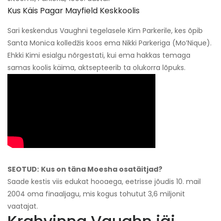
Kus Käis Pagar Mayfield Keskkoolis
Sari keskendus Vaughni tegelasele Kim Parkerile, kes õpib
Santa Monica kolledžis koos ema Nikki Parkeriga (Mo’Nique).
Ehkki Kimi esialgu nõrgestati, kui ema hakkas temaga
samas koolis käima, aktsepteerib ta olukorra lõpuks.
SEOTUD:
Kus on täna Moesha osatäitjad?
Saade kestis viis edukat hooaega, eetrisse jõudis 10. mail
2004 oma finaaljagu, mis kogus tohutut 3,6 miljonit
vaatajat.