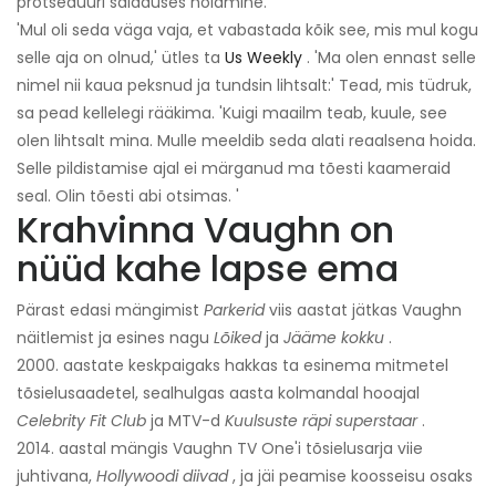
protseduuri saladuses hoidmine.
'Mul oli seda väga vaja, et vabastada kõik see, mis mul kogu
selle aja on olnud,' ütles ta
Us Weekly
. 'Ma olen ennast selle
nimel nii kaua peksnud ja tundsin lihtsalt:' Tead, mis tüdruk,
sa pead kellelegi rääkima. 'Kuigi maailm teab, kuule, see
olen lihtsalt mina. Mulle meeldib seda alati reaalsena hoida.
Selle pildistamise ajal ei märganud ma tõesti kaameraid
seal. Olin tõesti abi otsimas. '
Krahvinna Vaughn on
nüüd kahe lapse ema
Pärast edasi mängimist
Parkerid
viis aastat jätkas Vaughn
näitlemist ja esines nagu
Lõiked
ja
Jääme kokku
.
2000. aastate keskpaigaks hakkas ta esinema mitmetel
tõsielusaadetel, sealhulgas aasta kolmandal hooajal
Celebrity Fit Club
ja MTV-d
Kuulsuste räpi superstaar
.
2014. aastal mängis Vaughn TV One'i tõsielusarja viie
juhtivana,
Hollywoodi diivad
, ja jäi peamise koosseisu osaks