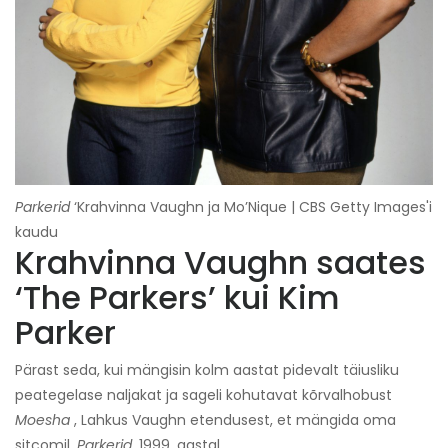
Parkerid
‘Krahvinna Vaughn ja Mo’Nique | CBS Getty Images'i
kaudu
Krahvinna Vaughn saates
‘The Parkers’ kui Kim
Parker
Pärast seda, kui mängisin kolm aastat pidevalt täiusliku
peategelase naljakat ja sageli kohutavat kõrvalhobust
Moesha
, Lahkus Vaughn etendusest, et mängida oma
sitcomil,
Parkerid,
1999. aastal.