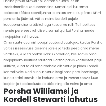
Endine proua Stewart oli äärmiselt uhke, et on
traditsiooniline koduperenaine. Samal ajal kui tema
abikaasa töötas spordijuhina ja ehitas oma elu pärast NFL-i
pensionile jäämist, võttis naine Kordelli pojale
koduperenaise ja täiskohaga kasuema rolli. Ta hoolitses
nende pere eest rahaliselt, samal ajal kui Porsha nende
majapidamist haldas.
Oma saate avamishooajal vaatasid vaatajad, kuidas Porsha
võitles iseseisvuse taseme järele ja teda peeti oma mehe
võrdseks, kuid ta põrkas kokku Kordelliga, kes soovis oma
majapidamisvõitlust säilitada. Porsha pälvis kaaslastelt palju
kriitikat, kuna ta oli oma mehele alistunud ja pidas Kordelli
kontrollivaks. Nad ei nõustunud isegi oma pere loomisega,
kuna Kordell soovis olla kodune ema ja Porsha soovis luua
karjääri ja tasakaalustada tööd ning olla naine ja ema.
Porsha Williamsi ja
Kordell Stewarti lahutus