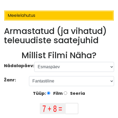
Meelelahutus
Armastatud (ja vihatud)
teleuudiste saatejuhid
Millist Filmi Näha?
Nädalapäev:
Žanr:
Tüüp:
Film
Seeria