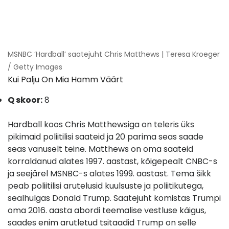
MSNBC ’Hardball’ saatejuht Chris Matthews | Teresa Kroeger
/ Getty Images
Kui Palju On Mia Hamm Väärt
Q skoor:
8
Hardball koos Chris Matthewsiga on teleris üks
pikimaid poliitilisi saateid ja 20 parima seas saade
seas vanuselt teine. Matthews on oma saateid
korraldanud alates 1997. aastast, kõigepealt CNBC-s
ja seejärel MSNBC-s alates 1999. aastast. Tema šikk
peab poliitilisi arutelusid kuulsuste ja poliitikutega,
sealhulgas Donald Trump. Saatejuht komistas Trumpi
oma 2016. aasta abordi teemalise vestluse käigus,
saades
enim arutletud tsitaadid
Trump on selle