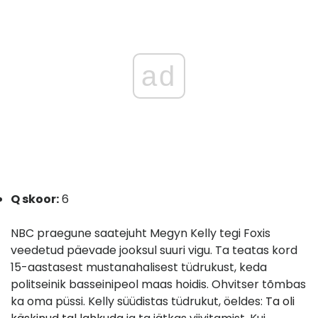
ad
Q skoor:
6
NBC praegune saatejuht Megyn Kelly tegi Foxis
veedetud päevade jooksul suuri vigu. Ta teatas kord
15-aastasest mustanahalisest tüdrukust, keda
politseinik basseinipeol maas hoidis. Ohvitser tõmbas
ka oma püssi. Kelly süüdistas tüdrukut, öeldes:
Ta oli