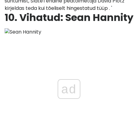
suhtumist, Slate'i endine peatoimetaja David Plotz
kirjeldas teda kui
tõeliselt hingestatud tüüp
. '
10. Vihatud: Sean Hannity
ad