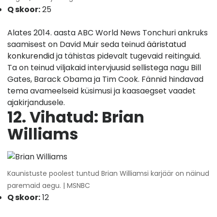
Q skoor:
25
Alates 2014. aasta ABC World News Tonchuri ankruks
saamisest on David Muir seda teinud
ääristatud
konkurendid
ja tähistas pidevalt tugevaid reitinguid.
Ta on teinud viljakaid intervjuusid sellistega nagu Bill
Gates, Barack Obama ja Tim Cook. Fännid hindavad
tema avameelseid küsimusi ja kaasaegset vaadet
ajakirjandusele.
12. Vihatud: Brian
Williams
Kaunistuste poolest tuntud Brian Williamsi karjäär on näinud
paremaid aegu. | MSNBC
Q skoor:
12