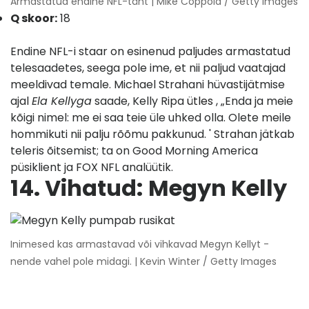
Armastatud endine NFL-täht | Mike Coppola / Getty Images
Q skoor:
18
Endine NFL-i staar on esinenud paljudes armastatud
telesaadetes, seega pole ime, et nii paljud vaatajad
meeldivad temale. Michael Strahani hüvastijätmise
ajal
Ela Kellyga
saade, Kelly Ripa
ütles
, „Enda ja meie
kõigi nimel: me ei saa teie üle uhked olla. Olete meile
hommikuti nii palju rõõmu pakkunud. ' Strahan jätkab
teleris õitsemist; ta on Good Morning America
püsiklient ja FOX NFL analüütik.
14. Vihatud:
Megyn Kelly
Inimesed kas armastavad või vihkavad Megyn Kellyt -
nende vahel pole midagi. | Kevin Winter / Getty Images