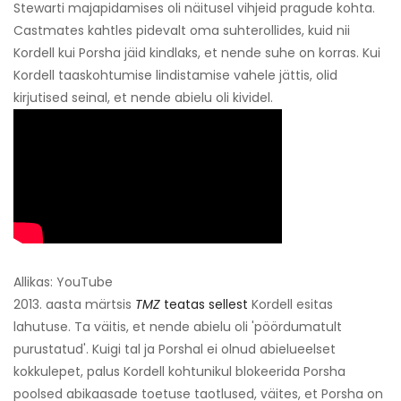
Stewarti majapidamises oli näitusel vihjeid pragude kohta.
Castmates kahtles pidevalt oma suhterollides, kuid nii
Kordell kui Porsha jäid kindlaks, et nende suhe on korras. Kui
Kordell taaskohtumise lindistamise vahele jättis, olid
kirjutised seinal, et nende abielu oli kividel.
Allikas: YouTube
2013. aasta märtsis
TMZ
teatas sellest
Kordell esitas
lahutuse. Ta väitis, et nende abielu oli 'pöördumatult
purustatud'. Kuigi tal ja Porshal ei olnud abielueelset
kokkulepet, palus Kordell kohtunikul blokeerida Porsha
poolsed abikaasade toetuse taotlused, väites, et Porsha on