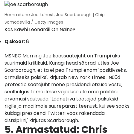
Hommikune Joe kohost, Joe Scarborough | Chip
Somodevilla / Getty Images
Kas Kawhi Leonardil On Naine?
Q skoor:
8
MSNBC Morning Joe kaassaatejuht on Trumpi üks
suurimaid kriitikuid. Kunagi head sõbrad, ütles Joe
Scarborough, et ta ei pea Trumpi enam 'positiivseks,
armuliseks poisiks'.
kirjutab New York Times
. Nüüd
protestib saatejuht mõne presidendi otsuse vastu,
sealhulgas tema ilmse vajaduse üle oma poliitilisi
arvamusi säutsuda. 'Läänetiiva töötajad pakuksid
riigile ja maailmale suurepärast teenust, kui see saaks
kuidagi presidendi Twitteri voos rakendada…
distsipliini,' kirjutas Scarborough.
5. Armastatud: Chris