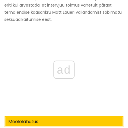
eriti kui arvestada, et intervjuu toimus vahetult pärast
tema endise kaasankru Matt Laueri vallandamist sobimatu
seksuaalkäitumise eest.
ad
Meelelahutus