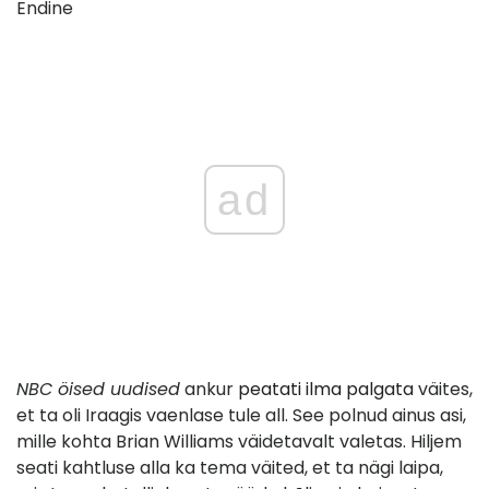
Endine
ad
NBC öised uudised
ankur
peatati ilma palgata
väites,
et ta oli Iraagis vaenlase tule all. See polnud ainus asi,
mille kohta Brian Williams väidetavalt valetas. Hiljem
seati kahtluse alla ka tema väited, et ta nägi laipa,