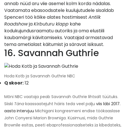
annab nüüd aru viie asemel kolm korda nädalas.
Vaatamata ebasoodsatele kuulujutudele sisaldab
Spenceri töö kõike alates hostimisest
Antiik
Roadshow
ja
Kirbuturu klapp
kahe
kodukujundusraamatu autoriks ja oma elustiili
kaubamärgi käivitamiseks. Vaatajad armastavad
tema ametialast käitumist ja säravat isiksust.
16. Savannah Guthrie
Hoda Kotb ja Savannah Guthrie NBC
Q skoor:
12
Mõni NBC vaataja peab Savannah Guthrie lihtsalt tüütuks.
Siiski
Täna
kaassaatejuht häiris teda veel palju
viis läbi 2017.
aasta intervjuu
Michigani kongresmeni endise töökaaslase
John Conyersi Marion Browniga. Küsimusi, mida Guthrie
Brownile esitas, peeti ebaprofessionaalseteks ja kibedateks,