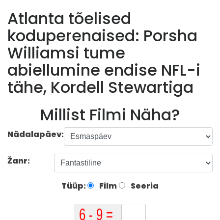
Atlanta tõelised
koduperenaised: Porsha
Williamsi tume
abiellumine endise NFL-i
tähe, Kordell Stewartiga
Millist Filmi Näha?
Nädalapäev:
Žanr:
Tüüp:
Film
Seeria