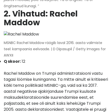
õngitsenud kunagi. ”
2. Vihatud: Rachel
Maddow
MSNBC Rachel Maddow räägib laval 2016. aasta valimiste
teel: kampaania eelvaade. | D Dipasupil / Getty Images for
AWXII
Q skoor:
12
Rachel Maddow on Trumpi administratsiooni vastu
tagasi löömise kuninganna. Ta mitte ainult ei kritiseeri
kõiki tema poliitikaid MSNBC-ga, vaid sai ka 2017.
aastal negatiivse ajakirjanduse Trumpi kuulsate
maksudeklaratsioonide suurendamise eest, et
paljastada, et see oli ainult kaks lehekülge Trumpi
2005. aasta deklaratsioonidest. Vaatajatele ei pruugi