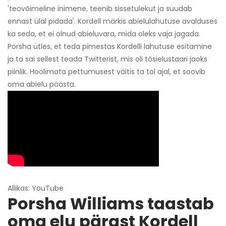
'teovõimeline inimene, teenib sissetulekut ja suudab
ennast ülal pidada'. Kordell märkis abielulahutuse avalduses
ka seda, et ei olnud abieluvara, mida oleks vaja jagada.
Porsha ütles, et teda pimestas Kordelli lahutuse esitamine
ja ta sai sellest teada Twitterist, mis oli tõsielustaari jaoks
piinlik. Hoolimata pettumusest väitis ta tol ajal, et soovib
oma abielu päästa.
Allikas: YouTube
Porsha Williams taastab
oma elu pärast Kordell