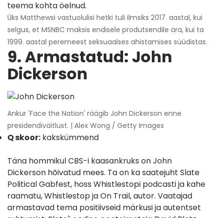
teema kohta öelnud.
Üks Matthewsi vastuolulisi hetki tuli ilmsiks 2017. aastal, kui
selgus, et MSNBC maksis endisele produtsendile ära, kui ta
1999. aastal peremeest seksuaalses ahistamises süüdistas.
9. Armastatud: John
Dickerson
Ankur 'Face the Nation' räägib John Dickerson enne
presidendiväitlust. | Alex Wong / Getty Images
Q skoor:
kakskümmend
Täna hommikul CBS-i kaasankruks on John
Dickerson hõivatud mees. Ta on ka saatejuht Slate
Political Gabfest, hoss Whistlestopi podcasti ja kahe
raamatu, Whistlestop ja On Trail, autor. Vaatajad
armastavad tema positiivseid märkusi ja autentset