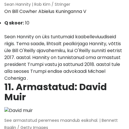
Sean Hannity | Rob Kim / Stringer
On Bill Cowher Abielus Kuninganna V
Q skoor:
10
Sean Hannity on üks tuntumaid kaabelleviuudiseid
riigis. Tema saade, lihtsalt pealkirjaga Hannity, võttis
üle Bill O'Reilly ajavahemiku, kui O'Reilly sunniti eetrist
2017. aastal. Hannity on tunnistanud oma armastust
president Trumpi vastu ja sattunud 2018. aastal tule
alla seoses Trumpi endise advokaadi Michael
Coheniga .
11. Armastatud: David
Muir
See armastatud peremees maandub esikohal. | Bennett
Raglin / Getty Images