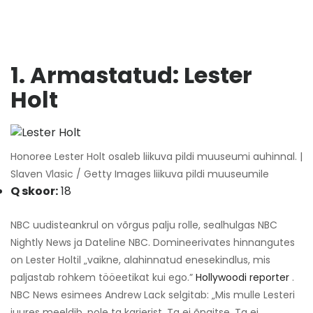
1. Armastatud: Lester
Holt
Honoree Lester Holt osaleb liikuva pildi muuseumi auhinnal. |
Slaven Vlasic / Getty Images liikuva pildi muuseumile
Q skoor:
18
NBC uudisteankrul on võrgus palju rolle, sealhulgas NBC
Nightly News ja Dateline NBC. Domineerivates hinnangutes
on Lester Holtil „vaikne, alahinnatud enesekindlus, mis
paljastab rohkem tööeetikat kui ego.”
Hollywoodi reporter
.
NBC News esimees Andrew Lack selgitab: „Mis mulle Lesteri
juures meeldib, pole ta karjerist. Ta ei õngitse. Ta ei