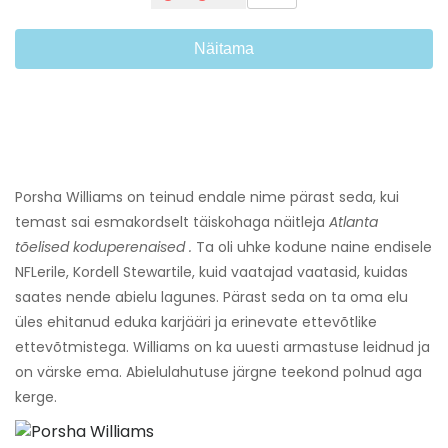
Näitama
Porsha Williams on teinud endale nime pärast seda, kui
temast sai esmakordselt täiskohaga näitleja
Atlanta
tõelised koduperenaised
.
Ta oli uhke kodune naine endisele
NFLerile, Kordell Stewartile, kuid vaatajad vaatasid, kuidas
saates nende abielu lagunes. Pärast seda on ta oma elu
üles ehitanud eduka karjääri ja erinevate ettevõtlike
ettevõtmistega. Williams on ka uuesti armastuse leidnud ja
on värske ema. Abielulahutuse järgne teekond polnud aga
kerge.