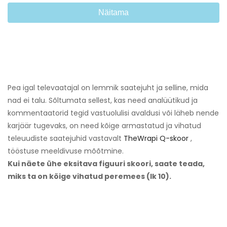
Näitama
Pea igal televaatajal on lemmik saatejuht ja selline, mida
nad ei talu. Sõltumata sellest, kas need analüütikud ja
kommentaatorid tegid vastuolulisi avaldusi või läheb nende
karjäär tugevaks, on need kõige armastatud ja vihatud
teleuudiste saatejuhid vastavalt
TheWrapi Q-skoor
,
tööstuse meeldivuse mõõtmine.
Kui näete ühe eksitava figuuri skoori, saate teada,
miks ta on kõige vihatud peremees (lk 10).