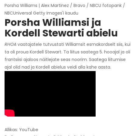
Porsha Williams | Alex Martinez / Bravo / NBCU fotopank /
NBCUniversal Getty Images'i kaudu
Porsha Williamsi ja
Kordell Stewarti abielu
RHOA
vaatajatele tutvustati Williamsit esmakordselt siis, kui
ta oli proua Kordell Stewart. Ta liitus saatega 5. hooajal ja oli
frantsiisi ajaloos näitlejate seas noorim. Saatega liitumise
ajal olid nad ja Kordell abielus veidi alla kahe aasta.
Allikas: YouTube