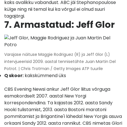
kaks avalikku vabandust. ABC jäi Stephanopoulose
külge ning nii temal kui ka võrgul ei olnud suuri
tagajärgi.
7. Armastatud: Jeff Glor
Varajase näituse Maggie Rodriguez (R) ja Jeff Glor (L)
intervjueerisid 2009. aastal tennisetähte Juan Martin Del
Potrot. | Chris Trotman / Getty Images ATP tuurile
Q skoor:
kakskümmend üks
CBS Evening Newsi ankur Jeff Glor liitus võrguga
esmakordselt 2007. aastal New Yorgi
korrespondendina. Ta kajastas 2012. aasta Sandy
Hooki tulistamist, 2013. aasta Bostoni maratoni
pommitamist ja Brigantine'i lähedal New Yorgis asuva
orkaani Sandy 2012. aasta rannikut. CBS nimetas Glori