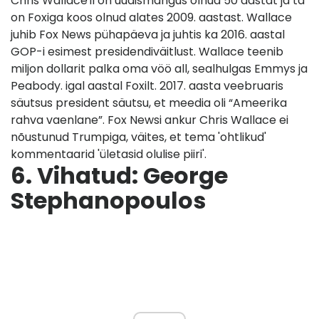
Chris Wallace'il on uudismängus olnud 50 aastat ja ta
on Foxiga koos olnud alates 2009. aastast. Wallace
juhib Fox News pühapäeva ja juhtis ka 2016. aastal
GOP-i esimest presidendiväitlust. Wallace teenib
miljon dollarit palka oma vöö all, sealhulgas Emmys ja
Peabody. igal aastal Foxilt. 2017. aasta veebruaris
säutsus president säutsu, et meedia oli “Ameerika
rahva vaenlane”. Fox Newsi ankur Chris Wallace ei
nõustunud Trumpiga, väites, et tema 'ohtlikud'
kommentaarid 'ületasid olulise piiri'.
6. Vihatud: George
Stephanopoulos