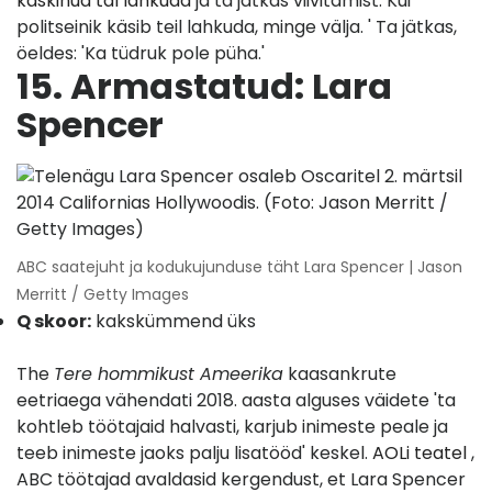
käskinud tal lahkuda
ja ta jätkas viivitamist. Kui
politseinik käsib teil lahkuda, minge välja. ' Ta jätkas,
öeldes: 'Ka tüdruk pole püha.'
15. Armastatud: Lara
Spencer
ABC saatejuht ja kodukujunduse täht Lara Spencer | Jason
Merritt / Getty Images
Q skoor:
kakskümmend üks
The
Tere hommikust Ameerika
kaasankrute
eetriaega vähendati 2018. aasta alguses väidete 'ta
kohtleb töötajaid halvasti, karjub inimeste peale ja
teeb inimeste jaoks palju lisatööd' keskel.
AOLi teatel
,
ABC töötajad avaldasid kergendust, et Lara Spencer