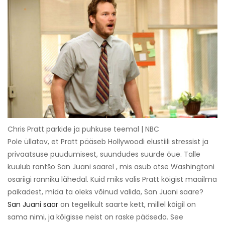
Chris Pratt parkide ja puhkuse teemal | NBC
Pole üllatav, et Pratt pääseb Hollywoodi elustiili stressist ja
privaatsuse puudumisest, suundudes suurde õue. Talle
kuulub rantšo San Juani saarel , mis asub otse Washingtoni
osariigi ranniku lähedal. Kuid miks valis Pratt kõigist maailma
paikadest, mida ta oleks võinud valida, San Juani saare?
San Juani saar
on tegelikult saarte kett, millel kõigil on
sama nimi, ja kõigisse neist on raske pääseda. See