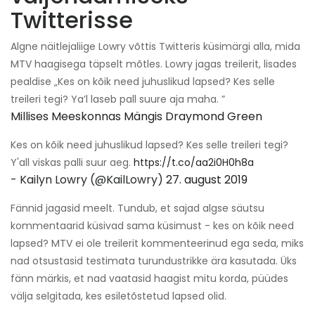
Twitterisse
Algne näitlejaliige Lowry võttis Twitteris küsimärgi alla, mida
MTV haagisega täpselt mõtles. Lowry jagas treilerit, lisades
pealdise „Kes on kõik need juhuslikud lapsed? Kes selle
treileri tegi? Ya’l laseb pall suure aja maha. ”
Millises Meeskonnas Mängis Draymond Green
Kes on kõik need juhuslikud lapsed? Kes selle treileri tegi?
Y'all viskas palli suur aeg.
https://t.co/aa2i0H0h8a
- Kailyn Lowry (@KailLowry)
27. august 2019
Fännid jagasid meelt. Tundub, et sajad algse säutsu
kommentaarid küsivad sama küsimust - kes on kõik need
lapsed? MTV ei ole treilerit kommenteerinud ega seda, miks
nad otsustasid testimata turundustrikke ära kasutada. Üks
fänn märkis, et nad vaatasid haagist mitu korda, püüdes
välja selgitada, kes esiletõstetud lapsed olid.