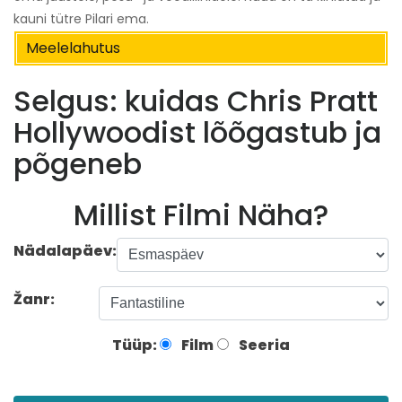
kauni tütre Pilari ema.
Meelelahutus
Selgus: kuidas Chris Pratt
Hollywoodist lõõgastub ja
põgeneb
Millist Filmi Näha?
Nädalapäev:
Žanr:
Tüüp:
Film
Seeria