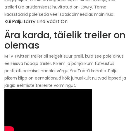
treileri üle arutlemisest huvitatud on, Lowry. Tema
kaasstaarid pole seda veel sotsiaalmeedias maininud.
Kui Palju Larry Lind Väärt On
Ära karda, täielik treiler on
olemas
MTV Twitteri treiler oli selgelt suur preili, kuid see pole ainus
eelseisva hooaja treiler. Pikem ja põhjalikum tutvustus
postitati eelmisel nädalal võrgu YouTube'i kanalile. Palju
pikem klipp on eemaldanud kõik juhuslikult nutvad lapsed ja
järgib eelmiste treilerite vormingut.