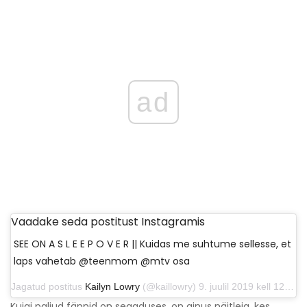
ad
Vaadake seda postitust Instagramis
SEE ON A S L E E P O V E R || Kuidas me suhtume sellesse, et
laps vahetab @teenmom @mtv osa
Jagatud postitus
Kailyn Lowry
(@kaillowry) 9. juulil 2019 kell 12.06 PDT
Kuigi paljud fännid on segaduses, on ainus näitleja, kes