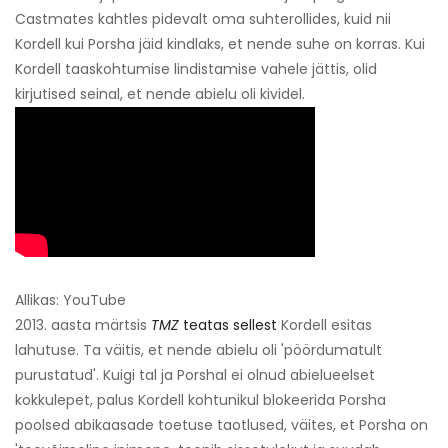
Castmates kahtles pidevalt oma suhterollides, kuid nii
Kordell kui Porsha jäid kindlaks, et nende suhe on korras. Kui
Kordell taaskohtumise lindistamise vahele jättis, olid
kirjutised seinal, et nende abielu oli kividel.
Allikas: YouTube
2013. aasta märtsis
TMZ
teatas sellest
Kordell esitas
lahutuse. Ta väitis, et nende abielu oli 'pöördumatult
purustatud'. Kuigi tal ja Porshal ei olnud abielueelset
kokkulepet, palus Kordell kohtunikul blokeerida Porsha
poolsed abikaasade toetuse taotlused, väites, et Porsha on