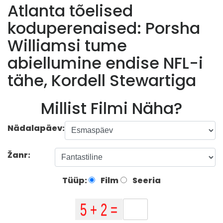
Atlanta tõelised
koduperenaised: Porsha
Williamsi tume
abiellumine endise NFL-i
tähe, Kordell Stewartiga
Millist Filmi Näha?
Nädalapäev:
Žanr:
Tüüp:
Film
Seeria