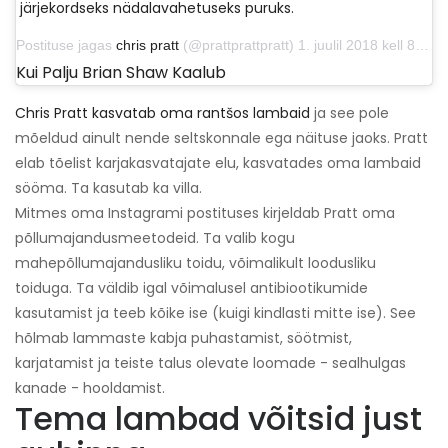
järjekordseks nädalavahetuseks puruks.
Postituse jagas
chris pratt
(@prattprattpratt) 1. juulil 2018 kell 8:46 PDT
Kui Palju Brian Shaw Kaalub
Chris Pratt kasvatab oma rantšos lambaid
ja see pole
mõeldud ainult nende seltskonnale ega näituse jaoks. Pratt
elab tõelist karjakasvatajate elu, kasvatades oma lambaid
sööma. Ta kasutab ka villa.
Mitmes oma Instagrami postituses kirjeldab Pratt oma
põllumajandusmeetodeid. Ta valib kogu
mahepõllumajandusliku toidu, võimalikult loodusliku
toiduga. Ta väldib igal võimalusel antibiootikumide
kasutamist ja teeb kõike ise (kuigi kindlasti mitte ise). See
hõlmab lammaste kabja puhastamist, söötmist,
karjatamist ja teiste talus olevate loomade - sealhulgas
kanade - hooldamist.
Tema lambad võitsid just