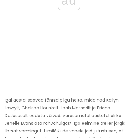
ad
Igal aastal saavad fännid pilgu heita, mida nad Kailyn
Lowrylt, Chelsea Houskalt, Leah Messerilt ja Briana
DeJesuselt oodata võivad. Varasematel aastatel oli ka
Jenelle Evans osa rahvahulgast. Iga eelmine treiler järgis
lihtsat vormingut; filmilõikude vahele jäid jutustused, et