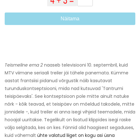
Näitama
Teismeline ema 2
naaseb televisiooni 10. septembril, kuid
MTV viimane seriaali treiler jäi tähele panemata. Kümme
aastat frantsiisi pidanud võrgustik näib kasutavat
turunduskontseptsiooni, mida nad kutsuvad 'Tantrumi
teisipäevaks'. See kontseptsioon pole mitte ainult natuke
nõrk - kõik teavad, et teisipäev on mõeldud takodele, mitte
jonnidele -, kuid treiler ei anna isegi vihjeid teemadele, mida
hooajal uuritakse. Tegelikult on lisatud klippides isegi raske
välja selgitada, kes on kes. Fännid olid haagisest segaduses,
kuid vähemalt
ühte valatud liiget on kogu asi üsna