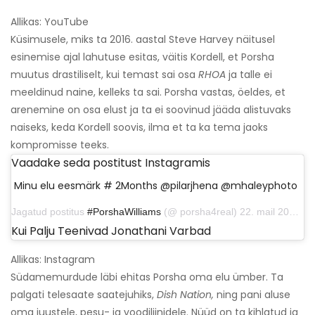
Allikas: YouTube
Küsimusele, miks ta 2016. aastal Steve Harvey näitusel
esinemise ajal lahutuse esitas, väitis Kordell, et Porsha
muutus drastiliselt, kui temast sai osa
RHOA
ja talle ei
meeldinud naine, kelleks ta sai. Porsha vastas, öeldes, et
arenemine on osa elust ja ta ei soovinud jääda alistuvaks
naiseks, keda Kordell soovis, ilma et ta ka tema jaoks
kompromisse teeks.
Vaadake seda postitust Instagramis
Minu elu eesmärk # 2Months @pilarjhena @mhaleyphoto
Jagatud postitus
#PorshaWilliams
(@ porsha4real) 22. mail 2019, kell 11:37 PDT
Kui Palju Teenivad Jonathani Varbad
Allikas: Instagram
Südamemurdude läbi ehitas Porsha oma elu ümber. Ta
palgati telesaate saatejuhiks,
Dish Nation,
ning pani aluse
oma juustele, pesu- ja voodiliinidele. Nüüd on ta kihlatud ja