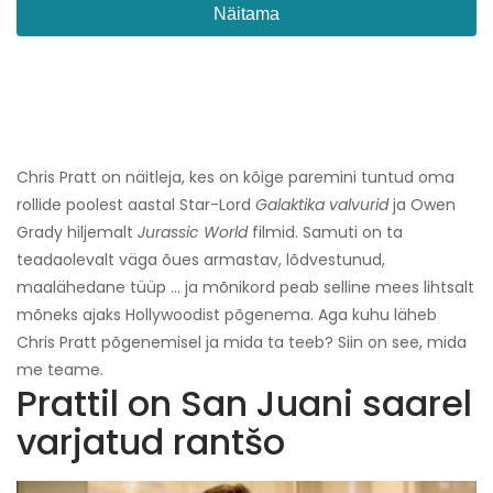
Näitama
Chris Pratt on näitleja, kes on kõige paremini tuntud oma
rollide poolest aastal Star-Lord
Galaktika valvurid
ja Owen
Grady hiljemalt
Jurassic World
filmid. Samuti on ta
teadaolevalt väga õues armastav, lõdvestunud,
maalähedane tüüp ... ja mõnikord peab selline mees lihtsalt
mõneks ajaks Hollywoodist põgenema. Aga kuhu läheb
Chris Pratt põgenemisel ja mida ta teeb? Siin on see, mida
me teame.
Prattil on San Juani saarel
varjatud rantšo