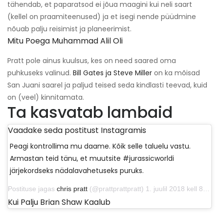
tähendab, et paparatsod ei jõua maagini kui neli saart
(kellel on praamiteenused) ja et isegi nende püüdmine
nõuab palju reisimist ja planeerimist.
Mitu Poega Muhammad Alil Oli
Pratt pole ainus kuulsus, kes on need saared oma
puhkuseks valinud.
Bill Gates ja Steve Miller
on ka mõisad
San Juani saarel ja paljud teised seda kindlasti teevad, kuid
on (veel) kinnitamata.
Ta kasvatab lambaid
Vaadake seda postitust Instagramis
Peagi kontrollima mu daame. Kõik selle taluelu vastu.
Armastan teid tänu, et muutsite #jurassicworldi
järjekordseks nädalavahetuseks puruks.
Postituse jagas
chris pratt
(@prattprattpratt) 1. juulil 2018 kell 8:46 PDT
Kui Palju Brian Shaw Kaalub