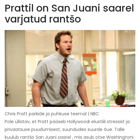
Prattil on San Juani saarel
varjatud rantšo
Chris Pratt parkide ja puhkuse teemal | NBC
Pole üllatav, et Pratt pääseb Hollywoodi elustiili stressist ja
privaatsuse puudumisest, suundudes suurde õue. Talle
kuulub rantšo San Juani saarel , mis asub otse Washingtoni