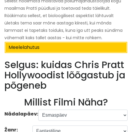
Sellest hoolimata mõistavad põllumajandustootjad kogu
maailmas Pratti püüdlusi ja toetavad teda täielikult.
Rääkimata sellest, et bioloogilisest aspektist lähtuvalt
ületaks tema saar mõne aastaga kiiresti, kui mõnda
lammast ei tapetaks toiduks, kuna iga utt peaks sündima
vähemalt kaks tallet aastas - kui mitte rohkem.
Meelelahutus
Selgus: kuidas Chris Pratt
Hollywoodist lõõgastub ja
põgeneb
Millist Filmi Näha?
Nädalapäev:
Žanr: