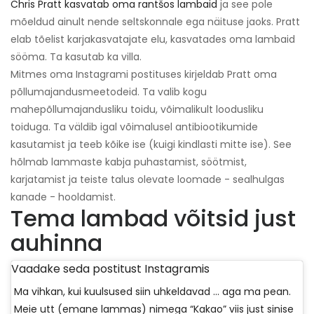
Chris Pratt kasvatab oma rantšos lambaid
ja see pole
mõeldud ainult nende seltskonnale ega näituse jaoks. Pratt
elab tõelist karjakasvatajate elu, kasvatades oma lambaid
sööma. Ta kasutab ka villa.
Mitmes oma Instagrami postituses kirjeldab Pratt oma
põllumajandusmeetodeid. Ta valib kogu
mahepõllumajandusliku toidu, võimalikult loodusliku
toiduga. Ta väldib igal võimalusel antibiootikumide
kasutamist ja teeb kõike ise (kuigi kindlasti mitte ise). See
hõlmab lammaste kabja puhastamist, söötmist,
karjatamist ja teiste talus olevate loomade - sealhulgas
kanade - hooldamist.
Tema lambad võitsid just
auhinna
Vaadake seda postitust Instagramis
Ma vihkan, kui kuulsused siin uhkeldavad ... aga ma pean.
Meie utt (emane lammas) nimega “Kakao” viis just sinise