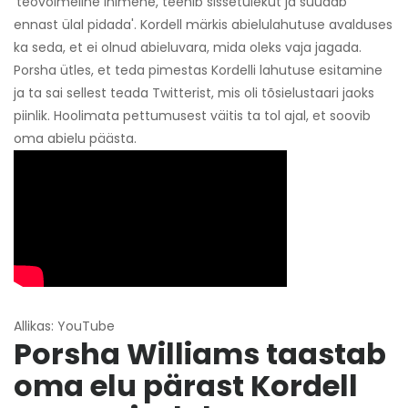
'teovõimeline inimene, teenib sissetulekut ja suudab
ennast ülal pidada'. Kordell märkis abielulahutuse avalduses
ka seda, et ei olnud abieluvara, mida oleks vaja jagada.
Porsha ütles, et teda pimestas Kordelli lahutuse esitamine
ja ta sai sellest teada Twitterist, mis oli tõsielustaari jaoks
piinlik. Hoolimata pettumusest väitis ta tol ajal, et soovib
oma abielu päästa.
Allikas: YouTube
Porsha Williams taastab
oma elu pärast Kordell