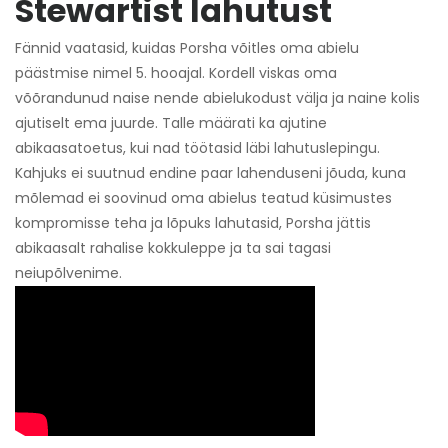
Stewartist lahutust
Fännid vaatasid, kuidas Porsha võitles oma abielu
päästmise nimel 5. hooajal. Kordell viskas oma
võõrandunud naise nende abielukodust välja ja naine kolis
ajutiselt ema juurde. Talle määrati ka ajutine
abikaasatoetus, kui nad töötasid läbi lahutuslepingu.
Kahjuks ei suutnud endine paar lahenduseni jõuda, kuna
mõlemad ei soovinud oma abielus teatud küsimustes
kompromisse teha ja lõpuks lahutasid, Porsha jättis
abikaasalt rahalise kokkuleppe ja ta sai tagasi
neiupõlvenime.