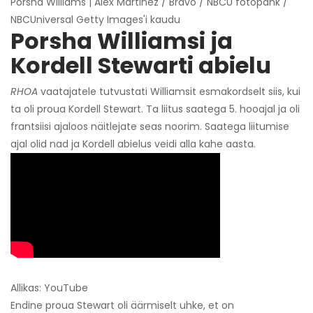
Porsha Williams | Alex Martinez / Bravo / NBCU fotopank /
NBCUniversal Getty Images'i kaudu
Porsha Williamsi ja
Kordell Stewarti abielu
RHOA
vaatajatele tutvustati Williamsit esmakordselt siis, kui
ta oli proua Kordell Stewart. Ta liitus saatega 5. hooajal ja oli
frantsiisi ajaloos näitlejate seas noorim. Saatega liitumise
ajal olid nad ja Kordell abielus veidi alla kahe aasta.
Allikas: YouTube
Endine proua Stewart oli äärmiselt uhke, et on