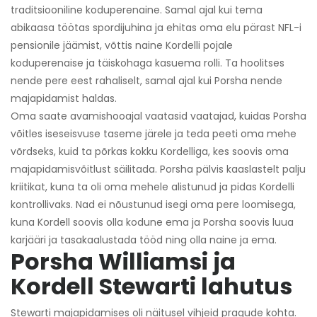
traditsiooniline koduperenaine. Samal ajal kui tema
abikaasa töötas spordijuhina ja ehitas oma elu pärast NFL-i
pensionile jäämist, võttis naine Kordelli pojale
koduperenaise ja täiskohaga kasuema rolli. Ta hoolitses
nende pere eest rahaliselt, samal ajal kui Porsha nende
majapidamist haldas.
Oma saate avamishooajal vaatasid vaatajad, kuidas Porsha
võitles iseseisvuse taseme järele ja teda peeti oma mehe
võrdseks, kuid ta põrkas kokku Kordelliga, kes soovis oma
majapidamisvõitlust säilitada. Porsha pälvis kaaslastelt palju
kriitikat, kuna ta oli oma mehele alistunud ja pidas Kordelli
kontrollivaks. Nad ei nõustunud isegi oma pere loomisega,
kuna Kordell soovis olla kodune ema ja Porsha soovis luua
karjääri ja tasakaalustada tööd ning olla naine ja ema.
Porsha Williamsi ja
Kordell Stewarti lahutus
Stewarti majapidamises oli näitusel vihjeid pragude kohta.