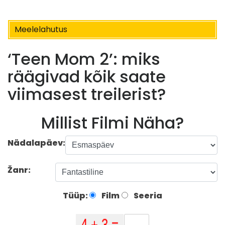
Meelelahutus
‘Teen Mom 2’: miks
räägivad kõik saate
viimasest treilerist?
Millist Filmi Näha?
Nädalapäev:
Žanr:
Tüüp:
Film
Seeria