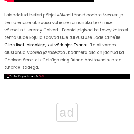
Laiendatud treileri põhjal võivad fännid oodata Messeri ja
tema endise abikaasa vahelise romantika tekkimise
võimalust Jeremy Calvert . Fännid jälgivad ka Lowry kolimist
tema uude koju ja saavad uue tutvustuse Jade Cline'ile
.
Cline lisati nimekirja, kui võrk ajas Evansi
. Ta oli varem
alustanud
Noored ja rasedad
. Kaamera alla on jäänud ka
Chelsea õnnis elu Cole'iga ning Briana hävitavad suhted
tütarde isadega.
ad