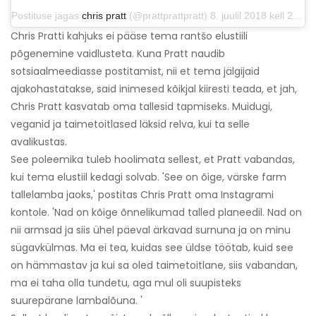
Postituse jagas
chris pratt
(@prattprattpratt) 8. juulil 2018 kell 21.55 PDT
Chris Pratti kahjuks ei pääse tema rantšo elustiili
põgenemine vaidlusteta. Kuna Pratt naudib
sotsiaalmeediasse postitamist, nii et tema jälgijaid
ajakohastatakse, said inimesed kõikjal kiiresti teada, et jah,
Chris Pratt kasvatab oma tallesid tapmiseks. Muidugi,
veganid ja taimetoitlased läksid relva, kui ta selle
avalikustas.
See poleemika tuleb hoolimata sellest, et Pratt vabandas,
kui tema elustiil kedagi solvab. 'See on õige, värske farm
tallelamba jaoks,' postitas Chris Pratt oma Instagrami
kontole. 'Nad on kõige õnnelikumad talled planeedil. Nad on
nii armsad ja siis ühel päeval ärkavad surnuna ja on minu
sügavkülmas. Ma ei tea, kuidas see üldse töötab, kuid see
on hämmastav ja kui sa oled taimetoitlane, siis vabandan,
ma ei taha olla tundetu, aga mul oli suupisteks
suurepärane lambalõuna. '