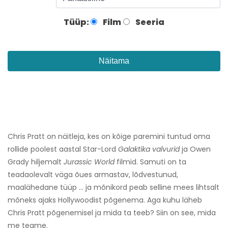
Tüüp:
Film
Seeria
Näitama
Chris Pratt on näitleja, kes on kõige paremini tuntud oma
rollide poolest aastal Star-Lord
Galaktika valvurid
ja Owen
Grady hiljemalt
Jurassic World
filmid. Samuti on ta
teadaolevalt väga õues armastav, lõdvestunud,
maalähedane tüüp ... ja mõnikord peab selline mees lihtsalt
mõneks ajaks Hollywoodist põgenema. Aga kuhu läheb
Chris Pratt põgenemisel ja mida ta teeb? Siin on see, mida
me teame.