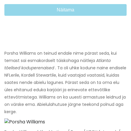
Näitama
Porsha Williams on teinud endale nime pärast seda, kui
temast sai esmakordselt täiskohaga näitleja
Atlanta
tõelised koduperenaised
.
Ta oli uhke kodune naine endisele
NFLerile, Kordell Stewartile, kuid vaatajad vaatasid, kuidas
saates nende abielu lagunes. Pärast seda on ta oma elu
üles ehitanud eduka karjääri ja erinevate ettevõtlike
ettevõtmistega. Williams on ka uuesti armastuse leidnud ja
on värske ema. Abielulahutuse järgne teekond polnud aga
kerge.