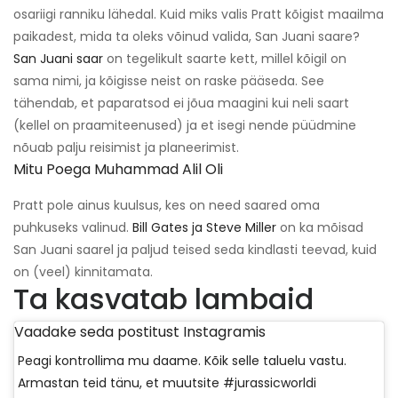
osariigi ranniku lähedal. Kuid miks valis Pratt kõigist maailma
paikadest, mida ta oleks võinud valida, San Juani saare?
San Juani saar
on tegelikult saarte kett, millel kõigil on
sama nimi, ja kõigisse neist on raske pääseda. See
tähendab, et paparatsod ei jõua maagini kui neli saart
(kellel on praamiteenused) ja et isegi nende püüdmine
nõuab palju reisimist ja planeerimist.
Mitu Poega Muhammad Alil Oli
Pratt pole ainus kuulsus, kes on need saared oma
puhkuseks valinud.
Bill Gates ja Steve Miller
on ka mõisad
San Juani saarel ja paljud teised seda kindlasti teevad, kuid
on (veel) kinnitamata.
Ta kasvatab lambaid
Vaadake seda postitust Instagramis
Peagi kontrollima mu daame. Kõik selle taluelu vastu.
Armastan teid tänu, et muutsite #jurassicworldi