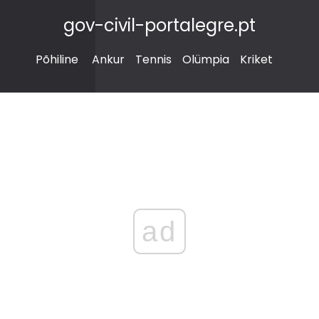
gov-civil-portalegre.pt
Põhiline
Ankur
Tennis
Olümpia
Kriket
ad