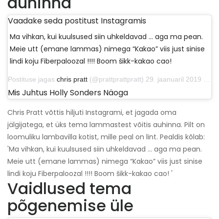
auhinna
Vaadake seda postitust Instagramis
Ma vihkan, kui kuulsused siin uhkeldavad ... aga ma pean.
Meie utt (emane lammas) nimega “Kakao” viis just sinise
lindi koju Fiberpaloozal !!!! Boom šikk-kakao cao!
Postituse jagas
chris pratt
(@prattprattpratt) 29. jaanuaril 2019 kell 8:56 PST
Mis Juhtus Holly Sonders Näoga
Chris Pratt võttis hiljuti Instagrami, et jagada oma
jälgijatega, et üks tema lammastest võitis auhinna. Pilt on
loomuliku lambavilla kotist, mille peal on lint. Pealdis kõlab:
'Ma vihkan, kui kuulsused siin uhkeldavad ... aga ma pean.
Meie utt (emane lammas) nimega “Kakao” viis just sinise
lindi koju Fiberpaloozal !!!! Boom šikk-kakao cao! '
Vaidlused tema
põgenemise üle