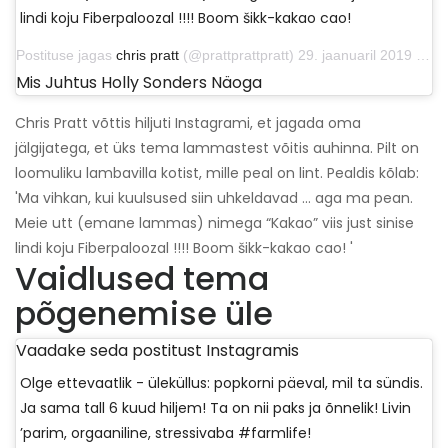
lindi koju Fiberpaloozal !!!! Boom šikk-kakao cao!
Postituse jagas
chris pratt
(@prattprattpratt) 29. jaanuaril 2019 kell 8:56 PST
Mis Juhtus Holly Sonders Näoga
Chris Pratt võttis hiljuti Instagrami, et jagada oma
jälgijatega, et üks tema lammastest võitis auhinna. Pilt on
loomuliku lambavilla kotist, mille peal on lint. Pealdis kõlab:
'Ma vihkan, kui kuulsused siin uhkeldavad ... aga ma pean.
Meie utt (emane lammas) nimega “Kakao” viis just sinise
lindi koju Fiberpaloozal !!!! Boom šikk-kakao cao! '
Vaidlused tema
põgenemise üle
Vaadake seda postitust Instagramis
Olge ettevaatlik - üleküllus: popkorni päeval, mil ta sündis.
Ja sama tall 6 kuud hiljem! Ta on nii paks ja õnnelik! Livin
’parim, orgaaniline, stressivaba #farmlife!