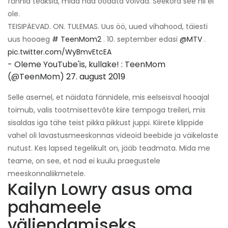
fännid teaksid, mida nad oodata võivad. Seekord see nii ei
ole.
TEISIPÄEVAD. ON. TULEMAS. Uus öö, uued vihahood, täiesti
uus hooaeg
# TeenMom2
. 10. september edasi
@MTV
.
pic.twitter.com/WyBmvEtcEA
- Oleme YouTube'is, kullake! : TeenMom
(@TeenMom)
27. august 2019
Selle asemel, et näidata fännidele, mis eelseisval hooajal
toimub, valis tootmisettevõte kiire tempoga treileri, mis
sisaldas iga tähe teist pikka pikkust juppi. Kiirete klippide
vahel oli lavastusmeeskonnas videoid beebide ja väikelaste
nutust. Kes lapsed tegelikult on, jääb teadmata. Mida me
teame, on see, et nad ei kuulu praegustele
meeskonnaliikmetele.
Kailyn Lowry asus oma
pahameele
väljendamiseks