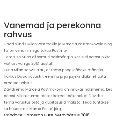
Vanemad ja perekonna
rahvus
David sündis Milan Pastrnakile ja Marcela Pastrnakovale ning
tal on vend nimega Jakub Pastrnak.
Tema isa Milan oli samuti hokimängija, kes suri pärast pikka
võitlust vähiga 2013. aastal.
Kuna Milan soovis alati, et tema poeg jäähokit mängiks,
hakkas David kõvasti treenima ja jäi järjekindlaks, et täita
oma isa unistus.
Davidi ema Marcela Pastrnakova on innukas hokimema, kes
pärast Milani surma töötas kolmel töökohal, et Davidile
tema varustus osta ja klubitasusid maksta. Teda tuntakse
ka hüüdnime 'Mama Pasta' järgi.
Candace Cameron Bure Netoväärtus 2018