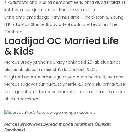
s kaastöötajana, kus ta demonstreeris oma asjatundlikkust
kohtuvaidluse ja kohtujuristina üle viie aasta.
Enne oma ametiaega Hawkins Parnell Thackston & Young
LLP-s töötas Sherrie Brady advokaadina ettevõttes The
Cochran.
Laadijad OC Married Life
& Kids
Marcus Brady ja Sherrie Brady tähistasid 20. abieluaastat
alates abielu sõlmimisest 11. detsembril 2004.
Kuigi nad on oma armulugu privaatsena hoidnud, avaldas
Marcus sügavat tunnustust Sherrie kui oma elu armastuse
vastu ja rõhutas tema vankumatut toetust, muutes nende
abielu rõõmsaks.
Marcus Brady koos perega mängu nautimas (Allikas:
Facebook)