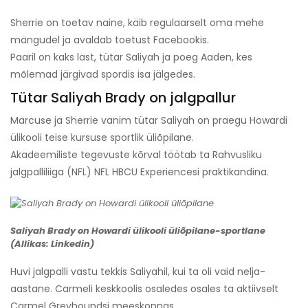
Sherrie on toetav naine, käib regulaarselt oma mehe
mängudel ja avaldab toetust Facebookis.
Paaril on kaks last, tütar Saliyah ja poeg Aaden, kes
mõlemad järgivad spordis isa jälgedes.
Tütar Saliyah Brady on jalgpallur
Marcuse ja Sherrie vanim tütar Saliyah on praegu Howardi
ülikooli teise kursuse sportlik üliõpilane.
Akadeemiliste tegevuste kõrval töötab ta Rahvusliku
jalgpalliliiga (NFL) NFL HBCU Experiencesi praktikandina.
Saliyah Brady on Howardi ülikooli üliõpilane-sportlane
(Allikas: Linkedin)
Huvi jalgpalli vastu tekkis Saliyahil, kui ta oli vaid nelja-
aastane. Carmeli keskkoolis osaledes osales ta aktiivselt
Carmel Greyhoundsi meeskonnas.