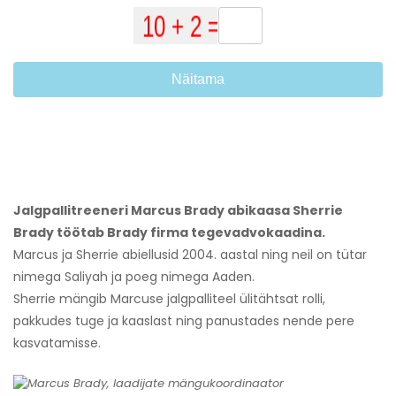
Näitama
Jalgpallitreeneri Marcus Brady abikaasa Sherrie
Brady töötab Brady firma tegevadvokaadina.
Marcus ja Sherrie abiellusid 2004. aastal ning neil on tütar
nimega Saliyah ja poeg nimega Aaden.
Sherrie mängib Marcuse jalgpalliteel ülitähtsat rolli,
pakkudes tuge ja kaaslast ning panustades nende pere
kasvatamisse.