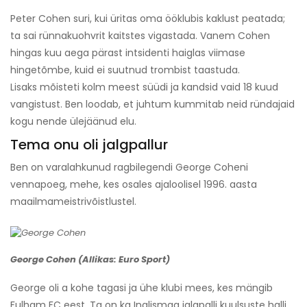
Peter Cohen suri, kui üritas oma ööklubis kaklust peatada;
ta sai rünnakuohvrit kaitstes vigastada. Vanem Cohen
hingas kuu aega pärast intsidenti haiglas viimase
hingetõmbe, kuid ei suutnud trombist taastuda.
Lisaks mõisteti kolm meest süüdi ja kandsid vaid 18 kuud
vangistust. Ben loodab, et juhtum kummitab neid ründajaid
kogu nende ülejäänud elu.
Tema onu oli jalgpallur
Ben on varalahkunud ragbilegendi George Coheni
vennapoeg, mehe, kes osales ajaloolisel 1996. aasta
maailmameistrivõistlustel.
George Cohen (Allikas: Euro Sport)
George oli a kohe tagasi ja ühe klubi mees, kes mängib
Fulham FC eest. Ta on ka Inglismaa jalgpalli kuulsuste halli