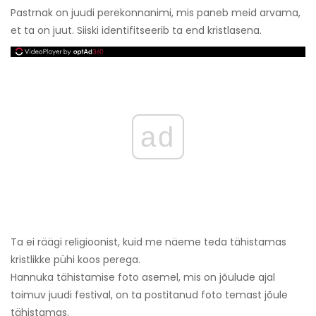
Pastrnak on juudi perekonnanimi, mis paneb meid arvama,
et ta on juut. Siiski identifitseerib ta end kristlasena.
ad
Ta ei räägi religioonist, kuid me näeme teda tähistamas
kristlikke pühi koos perega.
Hannuka tähistamise foto asemel, mis on jõulude ajal
toimuv juudi festival, on ta postitanud foto temast jõule
tähistamas.