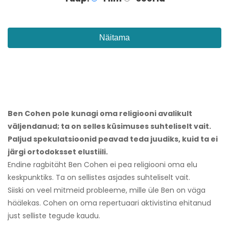
Näitama
Ben Cohen pole kunagi oma religiooni avalikult
väljendanud; ta on selles küsimuses suhteliselt vait.
Paljud spekulatsioonid peavad teda juudiks, kuid ta ei
järgi ortodoksset elustiili.
Endine ragbitäht Ben Cohen ei pea religiooni oma elu
keskpunktiks. Ta on sellistes asjades suhteliselt vait.
Siiski on veel mitmeid probleeme, mille üle Ben on väga
häälekas. Cohen on oma repertuaari aktivistina ehitanud
just selliste tegude kaudu.