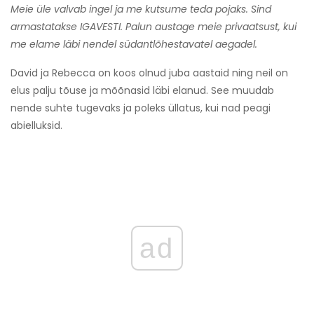
Meie üle valvab ingel ja me kutsume teda pojaks. Sind
armastatakse IGAVESTI. Palun austage meie privaatsust, kui
me elame läbi nendel südantlõhestavatel aegadel.
David ja Rebecca on koos olnud juba aastaid ning neil on
elus palju tõuse ja mõõnasid läbi elanud. See muudab
nende suhte tugevaks ja poleks üllatus, kui nad peagi
abielluksid.
ad