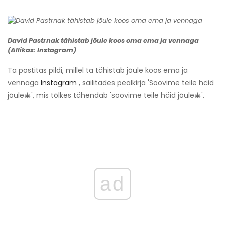
David Pastrnak tähistab jõule koos oma ema ja vennaga
(Allikas: Instagram)
Ta postitas pildi, millel ta tähistab jõule koos ema ja
vennaga
Instagram
, säilitades pealkirja 'Soovime teile häid
jõule🎄', mis tõlkes tähendab 'soovime teile häid jõule🎄'.
ad