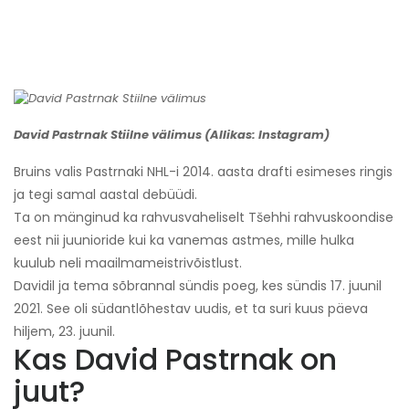
David Pastrnak Stiilne välimus (Allikas: Instagram)
Bruins valis Pastrnaki NHL-i 2014. aasta drafti esimeses ringis
ja tegi samal aastal debüüdi.
Ta on mänginud ka rahvusvaheliselt Tšehhi rahvuskoondise
eest nii juunioride kui ka vanemas astmes, mille hulka
kuulub neli maailmameistrivõistlust.
Davidil ja tema sõbrannal sündis poeg, kes sündis 17. juunil
2021. See oli südantlõhestav uudis, et ta suri kuus päeva
hiljem, 23. juunil.
Kas David Pastrnak on
juut?