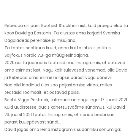
Rebecca on pärit Rootsist Stockholmist, kuid praegu elab ta
koos Davidiga Bostonis. Ta alustas oma karjääri Svenska
Dagbladetis perenaise ja müüjana.
Ta töötas seal kuus kuud, enne kui ta lahkus ja liitus
Saljfokus Nordic AB-ga müügiesindajana.
2021. aasta jaanuaris teatasid nad Instagramis, et ootavad
oma esimest last. Nagu kõik tulevased vanemad, olid David
ja Rebecca oma esimese lapse pärast väga põnevil.
Nad olid laadinud üles soo paljastamise video, milles
teatasid rõõmsalt, et ootavad poissi.
Beebi, Viggo Pastrnak, tuli maailma nagu ingel 17. juunil 2021.
Kuid uudistesse jõudis kahetsusväärne sündmus, kui David
23. juunil 2021 teatas Instagramis, et nende beebi suri
pärast kuuepäevast sündi. .
David jagas oma leina Instagramis südamliku sõnumiga: