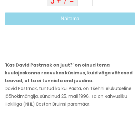
Näitama
'Kas David Pastrnak on juut?' on olnud tema
kuulajaskonna raevukas küsimus, kuid väga vähesed
teavad, et ta ei tunnista end juudina.
David Pastrnak, tuntud ka kui Pasta, on Tšehhi elukutseline
jäähokimängija, sündinud 25. mail 1996. Ta on Rahvusliku
Hokiliiga (NHL) Boston Bruinsi paremäär.