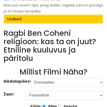
Marcuse noorim laps, poeg Aaden, tegeleb samuti spordiga
ja on tõusev korvpallur.
Uudised
Ragbi Ben Coheni
religioon: kas ta on juut?
Etniline kuuluvus ja
päritolu
Millist Filmi Näha?
Nädalapäev:
Žanr:
Tüüp:
Film
Seeria