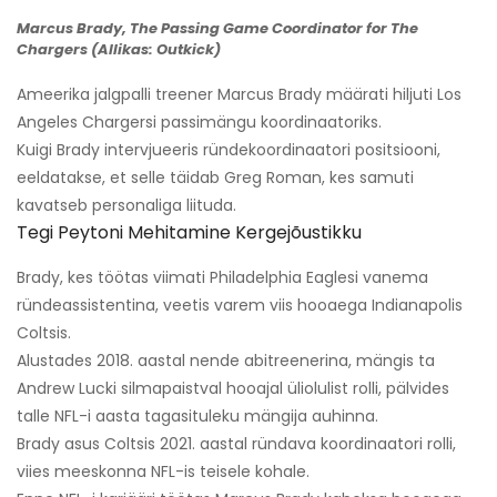
Marcus Brady, The Passing Game Coordinator for The
Chargers (Allikas: Outkick)
Ameerika jalgpalli treener Marcus Brady määrati hiljuti Los
Angeles Chargersi passimängu koordinaatoriks.
Kuigi Brady intervjueeris ründekoordinaatori positsiooni,
eeldatakse, et selle täidab Greg Roman, kes samuti
kavatseb personaliga liituda.
Tegi Peytoni Mehitamine Kergejõustikku
Brady, kes töötas viimati Philadelphia Eaglesi vanema
ründeassistentina, veetis varem viis hooaega Indianapolis
Coltsis.
Alustades 2018. aastal nende abitreenerina, mängis ta
Andrew Lucki silmapaistval hooajal üliolulist rolli, pälvides
talle NFL-i aasta tagasituleku mängija auhinna.
Brady asus Coltsis 2021. aastal ründava koordinaatori rolli,
viies meeskonna NFL-is teisele kohale.