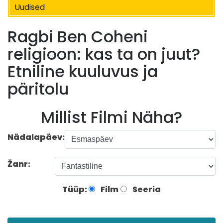
Uudised
Ragbi Ben Coheni
religioon: kas ta on juut?
Etniline kuuluvus ja
päritolu
Millist Filmi Näha?
Nädalapäev:
Žanr:
Tüüp:
Film
Seeria