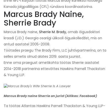
Enne NFL-i karjääri töötas Marcus Brady kaheksa hooaega
Kanada jalgpalliliigas (CFL) ründava koordinaatorina.
Marcus Brady Naine,
Sherrie Brady
Marcus Brady naine,
Sherrie M. Brady,
omab õigusdoktori
kraadi (J.D.) Georgia osariigi ülikooli õiguskolledžist, mis on
antud aastatel 2005–2008.
Töötades praegu The Brady Firm, LLC juhtivpartnerina, on ta
selles ametis olnud alates 2019. aasta juunist.
Enne oma praegust ametikohta töötas Sherrie aastatel
2014–2018 partnerina ettevõttes Hawkins Parnell Thackston
& Young LLP.
Marcus Brady naine Sherrie on jurist (Allikas: Facebook)
Ta töötas Atlantas Hawkins Parnell Thackston & Young LLP-