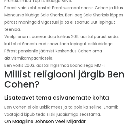
Prantsusmaa Top 14 klubiga Brive.
Pärast vaid kaht aastat Prantsusmaal naasis Cohen ja liitus
Mancunia klubiga Sale Sharks. Beni aeg Sale Sharksis lõppes
pärast mõningaid vigastusi ja ta ei saanud uut lepingut
teenida.
Veelgi enam, ääreründaja lahkus 2011. aastal pärast seda,
kui tal ei õnnestunud saavutada lepingut esiklubidega.
Pärast pensionile jäämist keskendus Cohen oma
aktivismikampaaniatele.
Ben võitis 2003. aastal Inglismaa koondisega MM-i.
Millist religiooni järgib Ben
Cohen?
Lisateavet tema esivanemate kohta
Ben Cohen ei ole usklik mees ja ta pole ka selline. Enamik
vaatajaid kipub teda siiski judaismiga seostama.
On Maagiline Johnson Veel Miljardär