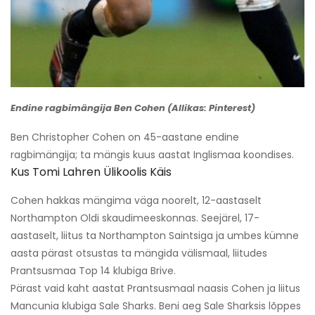
Endine ragbimängija Ben Cohen (Allikas: Pinterest)
Ben Christopher Cohen on 45-aastane endine
ragbimängija; ta mängis kuus aastat Inglismaa koondises.
Kus Tomi Lahren Ülikoolis Käis
Cohen hakkas mängima väga noorelt, 12-aastaselt
Northampton Oldi skaudimeeskonnas. Seejärel, 17-
aastaselt, liitus ta Northampton Saintsiga ja umbes kümne
aasta pärast otsustas ta mängida välismaal, liitudes
Prantsusmaa Top 14 klubiga Brive.
Pärast vaid kaht aastat Prantsusmaal naasis Cohen ja liitus
Mancunia klubiga Sale Sharks. Beni aeg Sale Sharksis lõppes