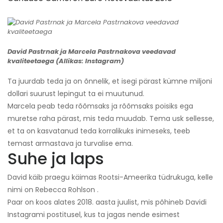
David Pastrnak ja Marcela Pastrnakova veedavad
kvaliteetaega (Allikas: Instagram)
Ta juurdab teda ja on õnnelik, et isegi pärast kümne miljoni
dollari suurust lepingut ta ei muutunud.
Marcela peab teda rõõmsaks ja rõõmsaks poisiks ega
muretse raha pärast, mis teda muudab. Tema usk sellesse,
et ta on kasvatanud teda korralikuks inimeseks, teeb
temast armastava ja turvalise ema.
Suhe ja laps
David käib praegu käimas Rootsi-Ameerika tüdrukuga, kelle
nimi on Rebecca Rohlson .
Paar on koos alates 2018. aasta juulist, mis põhineb Davidi
Instagrami postitusel, kus ta jagas nende esimest