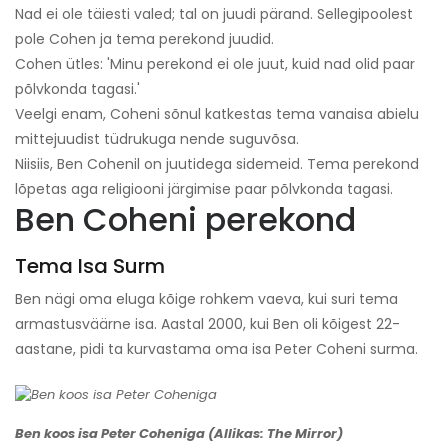
Nad ei ole täiesti valed; tal on juudi pärand. Sellegipoolest
pole Cohen ja tema perekond juudid.
Cohen ütles: 'Minu perekond ei ole juut, kuid nad olid paar
põlvkonda tagasi.'
Veelgi enam, Coheni sõnul katkestas tema vanaisa abielu
mittejuudist tüdrukuga nende suguvõsa.
Niisiis, Ben Cohenil on juutidega sidemeid. Tema perekond
lõpetas aga religiooni järgimise paar põlvkonda tagasi.
Ben Coheni perekond
Tema Isa Surm
Ben nägi oma eluga kõige rohkem vaeva, kui suri tema
armastusväärne isa. Aastal 2000, kui Ben oli kõigest 22-
aastane, pidi ta kurvastama oma isa Peter Coheni surma.
Ben koos isa Peter Coheniga (Allikas: The Mirror)