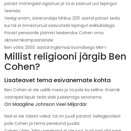
pärast mõningaid vigastusi ja ta ei saanud uut lepingut
teenida.
Veelgi enam, ääreründaja lahkus 2011. aastal pärast seda,
kui tal ei õnnestunud saavutada lepingut esiklubidega.
Pärast pensionile jäämist keskendus Cohen oma
aktivismikampaaniatele.
Ben võitis 2003. aastal Inglismaa koondisega MM-i.
Millist religiooni järgib Ben
Cohen?
Lisateavet tema esivanemate kohta
Ben Cohen ei ole usklik mees ja ta pole ka selline. Enamik
vaatajaid kipub teda siiski judaismiga seostama.
On Maagiline Johnson Veel Miljardär
Nad ei ole täiesti valed; tal on juudi pärand. Sellegipoolest
pole Cohen ja tema perekond juudid.
Cohen ütles: 'Minu perekond ei ole juut, kuid nad olid paar