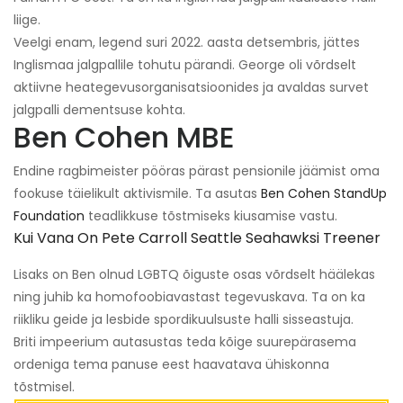
liige.
Veelgi enam, legend suri 2022. aasta detsembris, jättes
Inglismaa jalgpallile tohutu pärandi. George oli võrdselt
aktiivne heategevusorganisatsioonides ja avaldas survet
jalgpalli dementsuse kohta.
Ben Cohen MBE
Endine ragbimeister pööras pärast pensionile jäämist oma
fookuse täielikult aktivismile. Ta asutas
Ben Cohen StandUp
Foundation
teadlikkuse tõstmiseks kiusamise vastu.
Kui Vana On Pete Carroll Seattle Seahawksi Treener
Lisaks on Ben olnud LGBTQ õiguste osas võrdselt häälekas
ning juhib ka homofoobiavastast tegevuskava. Ta on ka
riikliku geide ja lesbide spordikuulsuste halli sisseastuja.
Briti impeerium autasustas teda kõige suurepärasema
ordeniga tema panuse eest haavatava ühiskonna
tõstmisel.