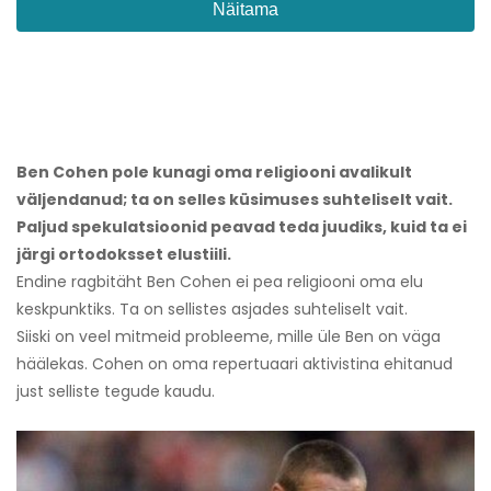
Näitama
Ben Cohen pole kunagi oma religiooni avalikult
väljendanud; ta on selles küsimuses suhteliselt vait.
Paljud spekulatsioonid peavad teda juudiks, kuid ta ei
järgi ortodoksset elustiili.
Endine ragbitäht Ben Cohen ei pea religiooni oma elu
keskpunktiks. Ta on sellistes asjades suhteliselt vait.
Siiski on veel mitmeid probleeme, mille üle Ben on väga
häälekas. Cohen on oma repertuaari aktivistina ehitanud
just selliste tegude kaudu.