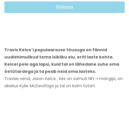
Näitama
Travis Kelce'i populaarsuse tõusuga on fännid
uudishimulikud tema isikliku elu, eriti laste kohta.
Kelcel pole aga lapsi, kuid tal on lähedane suhe oma
õetütardega ja ta peab neid oma lasteks.
Travise vend, Jason Kelce , kes on samuti NFL-i mängija, on
abielus Kylie McDevittiga ja tal on kolm tütart.