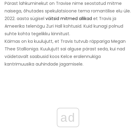
Pärast lahkuminekut on Travise nime seostatud mitme
naisega, õhutades spekulatsioone tema romantilise elu üle.
2022. aasta sügisel
väitsid mitmed allikad
et Travis ja
Ameerika telenägu Zuri Hall kohtusid. Kuid kunagi polnud
suhte kohta tegelikku kinnitust.
Käimas on ka kuulujutt, et Travis tutvub räppariga Megan
Thee Stallioniga. Kuulujutt sai alguse pärast seda, kui nad
väidetavalt saabusid koos Kelce eralennukiga
kantrimuusika auhindade jagamisele.
ad