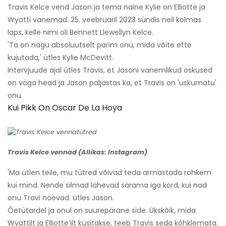
Travis Kelce vend Jason ja tema naine Kylie on Elliotte ja
Wyatti vanemad. 25. veebruaril 2023 sündis neil kolmas
laps, kelle nimi oli Bennett Llewellyn Kelce.
'Ta on nagu absoluutselt parim onu, mida võite ette
kujutada,' ütles Kylie McDevitt.
Intervjuude ajal ütles Travis, et Jasoni vanemlikud oskused
on väga head ja Jason paljastas ka, et Travis on 'uskumatu'
onu.
Kui Pikk On Oscar De La Hoya
Travis Kelce vennad (Allikas: Instagram)
'Ma ütlen teile, mu tütred võivad teda armastada rohkem
kui mind. Nende silmad lähevad särama iga kord, kui nad
onu Travi näevad. ütles Jason.
Õetütardel ja onul on suurepärane side. Ükskõik, mida
Wyattilt ja Elliotte’ilt küsitakse, teeb Travis seda kõhklemata.