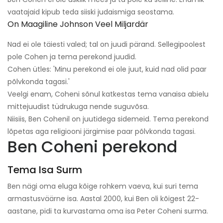
vaatajaid kipub teda siiski judaismiga seostama.
On Maagiline Johnson Veel Miljardär
Nad ei ole täiesti valed; tal on juudi pärand. Sellegipoolest
pole Cohen ja tema perekond juudid.
Cohen ütles: 'Minu perekond ei ole juut, kuid nad olid paar
põlvkonda tagasi.'
Veelgi enam, Coheni sõnul katkestas tema vanaisa abielu
mittejuudist tüdrukuga nende suguvõsa.
Niisiis, Ben Cohenil on juutidega sidemeid. Tema perekond
lõpetas aga religiooni järgimise paar põlvkonda tagasi.
Ben Coheni perekond
Tema Isa Surm
Ben nägi oma eluga kõige rohkem vaeva, kui suri tema
armastusväärne isa. Aastal 2000, kui Ben oli kõigest 22-
aastane, pidi ta kurvastama oma isa Peter Coheni surma.