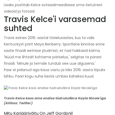
Lisaks postitab Kelce sotsiaalmeediasse oma õetütrest
videoid ja fotosid.
Travis Kelce'i varasemad
suhted
Travis esines 2016. aastal tõsielusaates, kus ta valis
Kentuckyst pärit Maya Benberry. Sportlane kinnitas enne
saate finaali eetrisse jõudmist, et nad hakkasid käima.
'Nüüd me lihtsalt kohtame päriselus,' selgitas ta pärast
finaali. 'Minule ja temale tundub see uue algusena.'
Paar ei pidanud aga kaua vastu ja läks 2016. aasta lõpuks
lahku. Paari kogu suhe kestis umbes kaheksa kuud.
Travis Kelce koos oma endise tüdruksõbra Kayla Nicole'iga
(Allikas: Twitter)
Mitu Karjäärivõitu On Jeff Gordonil