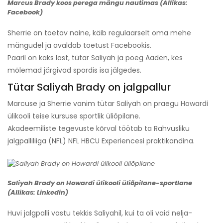
Marcus Brady koos perega mängu nautimas (Allikas:
Facebook)
Sherrie on toetav naine, käib regulaarselt oma mehe
mängudel ja avaldab toetust Facebookis.
Paaril on kaks last, tütar Saliyah ja poeg Aaden, kes
mõlemad järgivad spordis isa jälgedes.
Tütar Saliyah Brady on jalgpallur
Marcuse ja Sherrie vanim tütar Saliyah on praegu Howardi
ülikooli teise kursuse sportlik üliõpilane.
Akadeemiliste tegevuste kõrval töötab ta Rahvusliku
jalgpalliliiga (NFL) NFL HBCU Experiencesi praktikandina.
Saliyah Brady on Howardi ülikooli üliõpilane-sportlane
(Allikas: Linkedin)
Huvi jalgpalli vastu tekkis Saliyahil, kui ta oli vaid nelja-