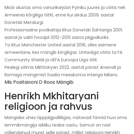
Micki alustas oma vanurikarjääri Pyiniku juures ja võitis neli
Armeenia kõrgliiga tiitlit, enne kui siirdus 2009. aastal
Donetski Metalurgi.
Professionaalne poolkaitsja liitus Donetski Šahtariga 2001.
aastal ja valiti hooajal 2012–2013 aasta jalgpalluriks.
Ta liitus Manchester United aastal 2016, olles esimene
armeenlane, kes mängib kõrgliigas. Unitediga võitis ta FA
Community Shieldi ja UEFA Euroopa Liiga tiitli.
Pealegi sõlmis Mkhitaryan 2022. aastal pärast Arsenali ja
Romaga mängimist Itaalia meeskonna Interiga Milano.
Mis Positsiooni D Roos Mängib
Henrikh Mkhitaryani
religioon ja rahvus
Mängides ühes tippjalgpalliliigas, näitavad fännid huvi oma
lemmikmängija isikliku teabe vastu. Samuti on nad
väljendanud muret selle pärast, millist religiooni Henrikh