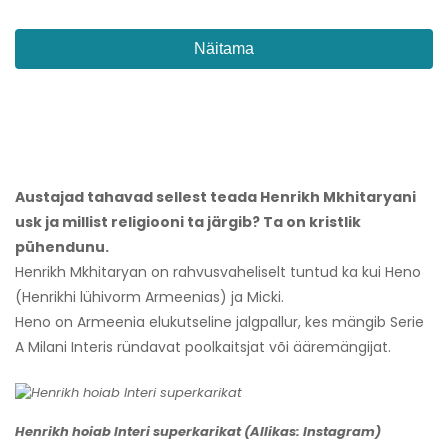
Näitama
Austajad tahavad sellest teada
Henrikh Mkhitaryani
usk ja millist religiooni ta järgib? Ta on kristlik
pühendunu.
Henrikh Mkhitaryan on rahvusvaheliselt tuntud ka kui Heno
(Henrikhi lühivorm Armeenias) ja Micki.
Heno on Armeenia elukutseline jalgpallur, kes mängib Serie
A Milani Interis ründavat poolkaitsjat või ääremängijat.
Henrikh hoiab Interi superkarikat (Allikas: Instagram)