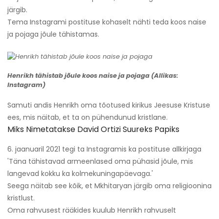
järgib.
Tema Instagrami postituse kohaselt nähti teda koos naise
ja pojaga jõule tähistamas.
Henrikh tähistab jõule koos naise ja pojaga (Allikas:
Instagram)
Samuti andis Henrikh oma tõotused kirikus Jeesuse Kristuse
ees, mis näitab, et ta on pühendunud kristlane.
Miks Nimetatakse David Ortizi Suureks Papiks
6. jaanuaril 2021 tegi ta Instagramis ka postituse allkirjaga
'Täna tähistavad armeenlased oma pühasid jõule, mis
langevad kokku ka kolmekuningapäevaga.'
Seega näitab see kõik, et Mkhitaryan järgib oma religioonina
kristlust.
Oma rahvusest rääkides kuulub Henrikh rahvuselt