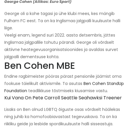
George Cohen (Allikas: Euro Sport)
George oli a kohe tagasi ja ühe klubi mees, kes mängib
Fulham FC eest. Ta on ka Inglismaa jalgpalli kuulsuste halli
liige.
Veelgi enam, legend suri 2022. aasta detsembris, jättes
Inglismaa jalgpallile tohutu pärandi. George oli võrdselt
aktiivne heategevusorganisatsioonides ja avaldas survet
jalgpalli dementsuse kohta.
Ben Cohen MBE
Endine ragbimeister pööras pärast pensionile jäämist oma
fookuse täielikult aktivismile. Ta asutas
Ben Cohen StandUp
Foundation
teadlikkuse tõstmiseks kiusamise vastu.
Kui Vana On Pete Carroll Seattle Seahawksi Treener
Lisaks on Ben olnud LGBTQ õiguste osas võrdselt häälekas
ning juhib ka homofoobiavastast tegevuskava. Ta on ka
riikliku geide ja lesbide spordikuulsuste halli sisseastuja.