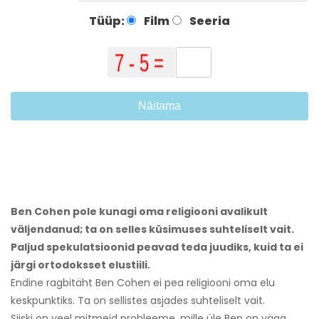
Tüüp:
Film
Seeria
Näitama
Ben Cohen pole kunagi oma religiooni avalikult
väljendanud; ta on selles küsimuses suhteliselt vait.
Paljud spekulatsioonid peavad teda juudiks, kuid ta ei
järgi ortodoksset elustiili.
Endine ragbitäht Ben Cohen ei pea religiooni oma elu
keskpunktiks. Ta on sellistes asjades suhteliselt vait.
Siiski on veel mitmeid probleeme, mille üle Ben on väga