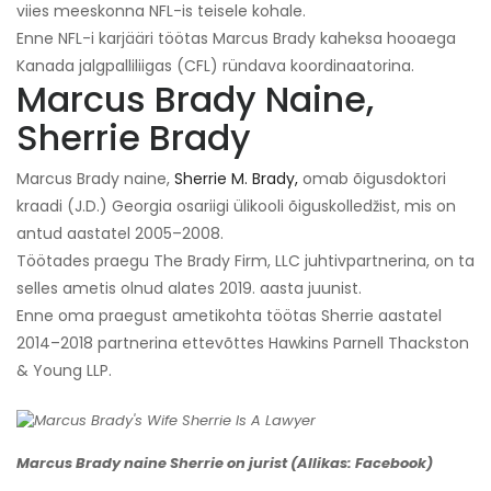
viies meeskonna NFL-is teisele kohale.
Enne NFL-i karjääri töötas Marcus Brady kaheksa hooaega
Kanada jalgpalliliigas (CFL) ründava koordinaatorina.
Marcus Brady Naine,
Sherrie Brady
Marcus Brady naine,
Sherrie M. Brady,
omab õigusdoktori
kraadi (J.D.) Georgia osariigi ülikooli õiguskolledžist, mis on
antud aastatel 2005–2008.
Töötades praegu The Brady Firm, LLC juhtivpartnerina, on ta
selles ametis olnud alates 2019. aasta juunist.
Enne oma praegust ametikohta töötas Sherrie aastatel
2014–2018 partnerina ettevõttes Hawkins Parnell Thackston
& Young LLP.
Marcus Brady naine Sherrie on jurist (Allikas: Facebook)