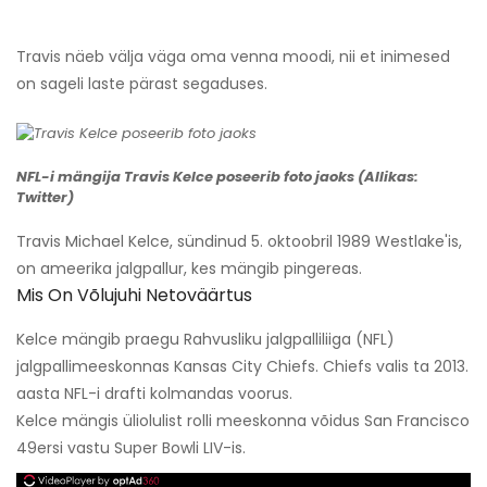
Travis näeb välja väga oma venna moodi, nii et inimesed
on sageli laste pärast segaduses.
NFL-i mängija Travis Kelce poseerib foto jaoks (Allikas:
Twitter)
Travis Michael Kelce, sündinud 5. oktoobril 1989 Westlake'is,
on ameerika jalgpallur, kes mängib pingereas.
Mis On Võlujuhi Netoväärtus
Kelce mängib praegu Rahvusliku jalgpalliliiga (NFL)
jalgpallimeeskonnas Kansas City Chiefs. Chiefs valis ta 2013.
aasta NFL-i drafti kolmandas voorus.
Kelce mängis üliolulist rolli meeskonna võidus San Francisco
49ersi vastu Super Bowli LIV-is.