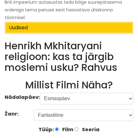
Briti impeerium autasustas teda kõige suurepärasema
ordeniga tema panuse eest haavatava ühiskonna
tõstmisel.
Uudised
Henrikh Mkhitaryani
religioon: kas ta järgib
moslemi usku? Rahvus
Millist Filmi Näha?
Nädalapäev:
Žanr:
Tüüp:
Film
Seeria