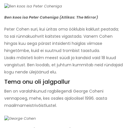
Ben koos isa Peter Coheniga (Allikas: The Mirror)
Peter Cohen suri, kui üritas oma ööklubis kaklust peatada;
ta sai rünnakuohvrit kaitstes vigastada. Vanem Cohen
hingas kuu aega pärast intsidenti haiglas viimase
hingetõmbe, kuid ei suutnud trombist taastuda.
Lisaks mõisteti kolm meest süüdi ja kandsid vaid 18 kuud
vangistust. Ben loodab, et juhtum kummitab neid ründajaid
kogu nende ülejäänud elu.
Tema onu oli jalgpallur
Ben on varalahkunud ragbilegendi George Coheni
vennapoeg, mehe, kes osales ajaloolisel 1996. aasta
maailmameistrivõistlustel.