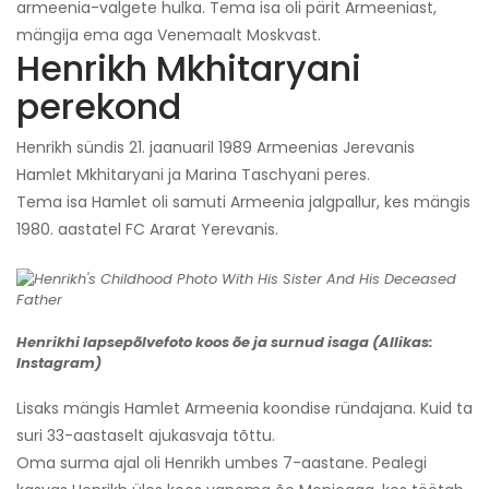
armeenia-valgete hulka. Tema isa oli pärit Armeeniast,
mängija ema aga Venemaalt Moskvast.
Henrikh Mkhitaryani
perekond
Henrikh sündis 21. jaanuaril 1989 Armeenias Jerevanis
Hamlet Mkhitaryani ja Marina Taschyani peres.
Tema isa Hamlet oli samuti Armeenia jalgpallur, kes mängis
1980. aastatel FC Ararat Yerevanis.
Henrikhi lapsepõlvefoto koos õe ja surnud isaga (Allikas:
Instagram)
Lisaks mängis Hamlet Armeenia koondise ründajana. Kuid ta
suri 33-aastaselt ajukasvaja tõttu.
Oma surma ajal oli Henrikh umbes 7-aastane. Pealegi