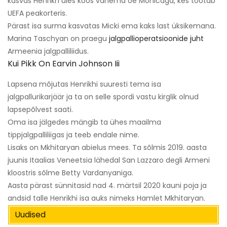
kasvas Henrikh üles koos vanema õe Monicaga, kes töötab
UEFA peakorteris.
Pärast isa surma kasvatas Micki ema kaks last üksikemana.
Marina Taschyan on praegu
jalgpallioperatsioonide juht
Armeenia jalgpalliliidus.
Kui Pikk On Earvin Johnson Iii
Lapsena mõjutas Henrikhi suuresti tema isa
jalgpallurikarjäär ja ta on selle spordi vastu kirglik olnud
lapsepõlvest saati.
Oma isa jälgedes mängib ta ühes maailma
tippjalgpalliliigas ja teeb endale nime.
Lisaks on Mkhitaryan abielus mees. Ta sõlmis 2019. aasta
juunis Itaalias Veneetsia lähedal San Lazzaro degli Armeni
kloostris sõlme Betty Vardanyaniga.
Aasta pärast sünnitasid nad 4. märtsil 2020 kauni poja ja
andsid talle Henrikhi isa auks nimeks Hamlet Mkhitaryan.
Uudised