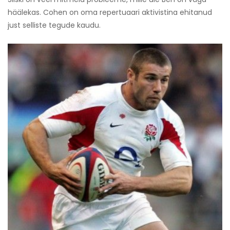
häälekas. Cohen on oma repertuaari aktivistina ehitanud
just selliste tegude kaudu.