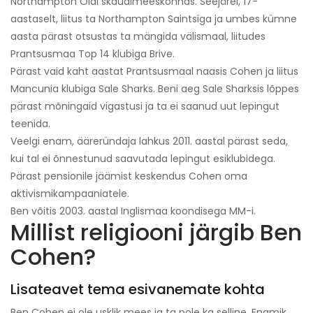
Northampton Oldi skaudimeeskonnas. Seejärel, 17-
aastaselt, liitus ta Northampton Saintsiga ja umbes kümne
aasta pärast otsustas ta mängida välismaal, liitudes
Prantsusmaa Top 14 klubiga Brive.
Pärast vaid kaht aastat Prantsusmaal naasis Cohen ja liitus
Mancunia klubiga Sale Sharks. Beni aeg Sale Sharksis lõppes
pärast mõningaid vigastusi ja ta ei saanud uut lepingut
teenida.
Veelgi enam, ääreründaja lahkus 2011. aastal pärast seda,
kui tal ei õnnestunud saavutada lepingut esiklubidega.
Pärast pensionile jäämist keskendus Cohen oma
aktivismikampaaniatele.
Ben võitis 2003. aastal Inglismaa koondisega MM-i.
Millist religiooni järgib Ben
Cohen?
Lisateavet tema esivanemate kohta
Ben Cohen ei ole usklik mees ja ta pole ka selline. Enamik