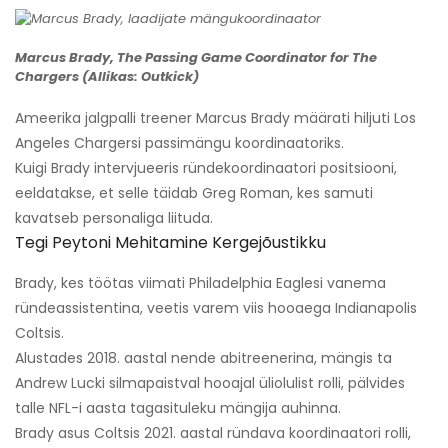
Marcus Brady, The Passing Game Coordinator for The
Chargers (Allikas: Outkick)
Ameerika jalgpalli treener Marcus Brady määrati hiljuti Los
Angeles Chargersi passimängu koordinaatoriks.
Kuigi Brady intervjueeris ründekoordinaatori positsiooni,
eeldatakse, et selle täidab Greg Roman, kes samuti
kavatseb personaliga liituda.
Tegi Peytoni Mehitamine Kergejõustikku
Brady, kes töötas viimati Philadelphia Eaglesi vanema
ründeassistentina, veetis varem viis hooaega Indianapolis
Coltsis.
Alustades 2018. aastal nende abitreenerina, mängis ta
Andrew Lucki silmapaistval hooajal üliolulist rolli, pälvides
talle NFL-i aasta tagasituleku mängija auhinna.
Brady asus Coltsis 2021. aastal ründava koordinaatori rolli,