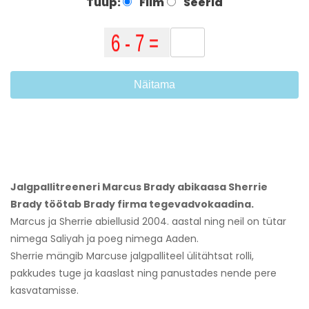
Tüüp:
Film
Seeria
Näitama
Jalgpallitreeneri Marcus Brady abikaasa Sherrie
Brady töötab Brady firma tegevadvokaadina.
Marcus ja Sherrie abiellusid 2004. aastal ning neil on tütar
nimega Saliyah ja poeg nimega Aaden.
Sherrie mängib Marcuse jalgpalliteel ülitähtsat rolli,
pakkudes tuge ja kaaslast ning panustades nende pere
kasvatamisse.