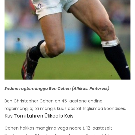
Endine ragbimängija Ben Cohen (Allikas: Pinterest)
Ben Christopher Cohen on 45-aastane endine
ragbimängija; ta mängis kuus aastat Inglismaa koondises.
Kus Tomi Lahren Ülikoolis Käis
Cohen hakkas mängima väga noorelt, 12-aastaselt