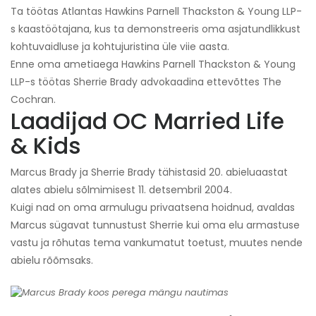
Ta töötas Atlantas Hawkins Parnell Thackston & Young LLP-
s kaastöötajana, kus ta demonstreeris oma asjatundlikkust
kohtuvaidluse ja kohtujuristina üle viie aasta.
Enne oma ametiaega Hawkins Parnell Thackston & Young
LLP-s töötas Sherrie Brady advokaadina ettevõttes The
Cochran.
Laadijad OC Married Life
& Kids
Marcus Brady ja Sherrie Brady tähistasid 20. abieluaastat
alates abielu sõlmimisest 11. detsembril 2004.
Kuigi nad on oma armulugu privaatsena hoidnud, avaldas
Marcus sügavat tunnustust Sherrie kui oma elu armastuse
vastu ja rõhutas tema vankumatut toetust, muutes nende
abielu rõõmsaks.