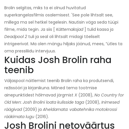
Brolin selgitas, miks ta ei olnud huvitatud
superkangelasfilmis osalemisest. 'See pole lihtsalt see,
millega ma sel hetkel tegelesin. Nautisin väga seda tüüpi
filme, mida tegin. Ja siis [
Kättemaksjad
] tulid kaasa ja
Deadpool 2
tuli ja seal oli lihtsalt midagi tõeliselt
intrigeerivat. Ma olen mängu hiljaks jäänud, mees, ”ütles ta
oma pressiliidu intervjuus.
Kuidas Josh Brolin raha
teenib
Väljaspool näitlemist teenib Brolin raha ka produtsendi,
režissööri ja kirjanikuna. Mõned tema tootmise
ainepunktidest hõlmavad järgmist
X
(2008),
No Country for
Old Men: Josh Brolini loata kulisside taga
(2008),
Inimesed
räägivad
(2009) ja
Aheldamata: vabatehnika motokrossi
rääkimata lugu
(2016).
Josh Brolini netoväärtus