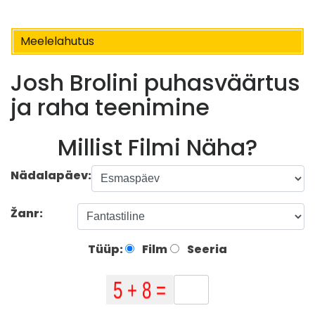
Meelelahutus
Josh Brolini puhasväärtus
ja raha teenimine
Millist Filmi Näha?
Nädalapäev:
Žanr:
Tüüp:
Film
Seeria