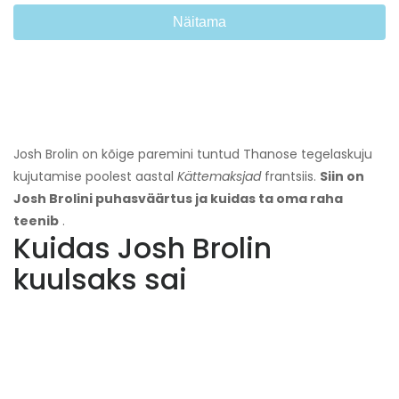
Näitama
Josh Brolin on kõige paremini tuntud Thanose tegelaskuju
kujutamise poolest aastal
Kättemaksjad
frantsiis.
Siin on
Josh Brolini puhasväärtus ja kuidas ta oma raha
teenib
.
Kuidas Josh Brolin
kuulsaks sai