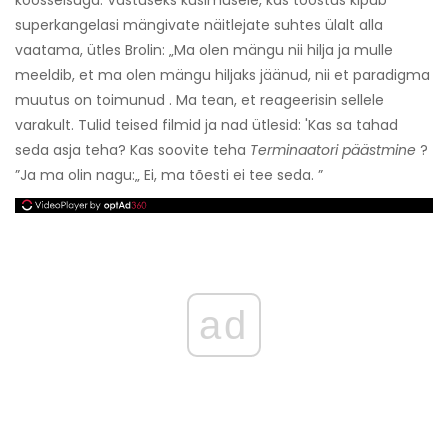
superkangelasi mängivate näitlejate suhtes ülalt alla
vaatama, ütles Brolin: „Ma olen mängu nii hilja ja mulle
meeldib, et ma olen mängu hiljaks jäänud, nii et paradigma
muutus on toimunud . Ma tean, et reageerisin sellele
varakult. Tulid teised filmid ja nad ütlesid: 'Kas sa tahad
seda asja teha? Kas soovite teha
Terminaatori päästmine
?
”Ja ma olin nagu:„ Ei, ma tõesti ei tee seda. ”
ad