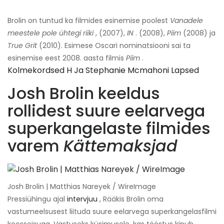
Brolin on tuntud ka filmides esinemise poolest
Vanadele
meestele pole ühtegi riiki
, (2007),
IN
. (2008),
Piim
(2008) ja
True Grit
(2010). Esimese Oscari nominatsiooni sai ta
esinemise eest 2008. aasta filmis
Piim
.
Kolmekordsed H Ja Stephanie Mcmahoni Lapsed
Josh Brolin keeldus
rollidest suure eelarvega
superkangelaste filmides
varem
Kättemaksjad
Josh Brolin | Matthias Nareyek / WireImage
Pressiühingu ajal
intervjuu
, Rääkis Brolin oma
vastumeelsusest liituda suure eelarvega superkangelasfilmi
koosseisuga. Vastuseks küsimusele, kas tööstus kipub