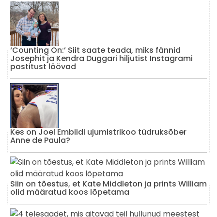
‘Counting On:’ Siit saate teada, miks fännid
Josephit ja Kendra Duggari hiljutist Instagrami
postitust löövad
Kes on Joel Embiidi ujumistrikoo tüdruksõber
Anne de Paula?
Siin on tõestus, et Kate Middleton ja prints William
olid määratud koos lõpetama