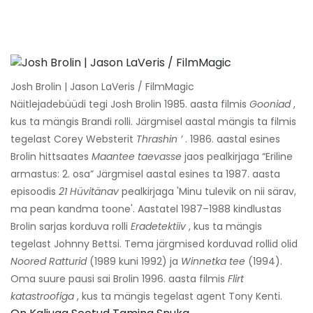
Josh Brolin | Jason LaVeris / FilmMagic
Näitlejadebüüdi tegi Josh Brolin 1985. aasta filmis
Gooniad
,
kus ta mängis Brandi rolli. Järgmisel aastal mängis ta filmis
tegelast Corey Websterit
Thrashin ’
. 1986. aastal esines
Brolin hittsaates
Maantee taevasse
jaos pealkirjaga “Eriline
armastus: 2. osa” Järgmisel aastal esines ta 1987. aasta
episoodis
21 Hüvitänav
pealkirjaga 'Minu tulevik on nii särav,
ma pean kandma toone'. Aastatel 1987–1988 kindlustas
Brolin sarjas korduva rolli
Eradetektiiv
, kus ta mängis
tegelast Johnny Bettsi. Tema järgmised korduvad rollid olid
Noored Ratturid
(1989 kuni 1992) ja
Winnetka tee
(1994).
Oma suure pausi sai Brolin 1996. aasta filmis
Flirt
katastroofiga
, kus ta mängis tegelast agent Tony Kenti.