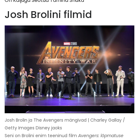
On Kaljuga Seotud Tamina Snuka
Josh Brolini filmid
Josh Brolin ja The Avengers mängivad | Charley Gallay /
Getty Images Disney jaoks
Seni on Brolini enim teeninud film
Avengers: lõpmatuse