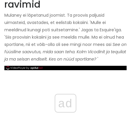
ravimid
Mulaney ei lõpetanud joomist. Ta proovis paljusid
uimasteid, avastades, et eelistab kokaiini. 'Mulle ei
meeldinud kunagi poti suitsetamine.' Jagas ta Esquire'iga.
'Siis proovisin kokaiini ja see meeldis mulle. Ma ei olnud hea
sportlane, nii et võib-olla oli see mingi noor mees asi
See on
füüsiline saavutus, mida saan teha. Kolm Vicodinit ja tequilat
ja ma seisan endiselt. Kes on nüüd sportlane?
'
ad