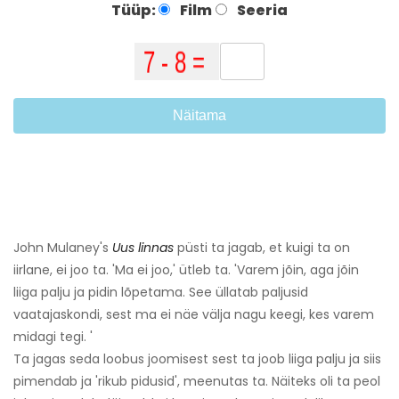
Tüüp:
Film
Seeria
Näitama
John Mulaney's
Uus linnas
püsti ta jagab, et kuigi ta on
iirlane, ei joo ta. 'Ma ei joo,' ütleb ta. 'Varem jõin, aga jõin
liiga palju ja pidin lõpetama. See üllatab paljusid
vaatajaskondi, sest ma ei näe välja nagu keegi, kes varem
midagi tegi. '
Ta jagas seda loobus joomisest sest ta joob liiga palju ja siis
pimendab ja 'rikub pidusid', meenutas ta. Näiteks oli ta peol