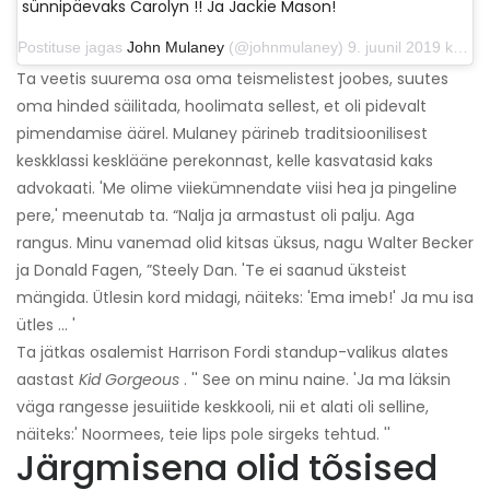
sünnipäevaks Carolyn !! Ja Jackie Mason!
Postituse jagas
John Mulaney
(@johnmulaney) 9. juunil 2019 kell 13.55 PDT
Ta veetis suurema osa oma teismelistest joobes, suutes
oma hinded säilitada, hoolimata sellest, et oli pidevalt
pimendamise äärel. Mulaney pärineb traditsioonilisest
keskklassi kesklääne perekonnast, kelle kasvatasid kaks
advokaati. 'Me olime viiekümnendate viisi hea ja pingeline
pere,' meenutab ta. “Nalja ja armastust oli palju. Aga
rangus. Minu vanemad olid kitsas üksus, nagu Walter Becker
ja Donald Fagen, ”Steely Dan. 'Te ei saanud üksteist
mängida. Ütlesin kord midagi, näiteks: 'Ema imeb!' Ja mu isa
ütles ... '
Ta jätkas osalemist Harrison Fordi standup-valikus alates
aastast
Kid Gorgeous
. '' See on minu naine. 'Ja ma läksin
väga rangesse jesuiitide keskkooli, nii et alati oli selline,
näiteks:' Noormees, teie lips pole sirgeks tehtud. ''
Järgmisena olid tõsised