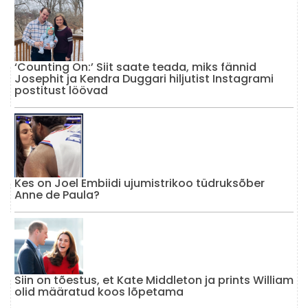
‘Counting On:’ Siit saate teada, miks fännid
Josephit ja Kendra Duggari hiljutist Instagrami
postitust löövad
Kes on Joel Embiidi ujumistrikoo tüdruksõber
Anne de Paula?
Siin on tõestus, et Kate Middleton ja prints William
olid määratud koos lõpetama