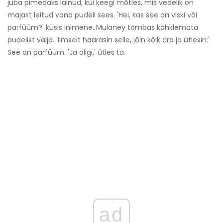
juba pimedaks läinud, kui keegi mõtles, mis vedelik on
majast leitud vana pudeli sees. 'Hei, kas see on viski või
parfüüm?' küsis inimene. Mulaney tõmbas kõhklemata
pudelist välja. 'Ilmselt haarasin selle, jõin kõik ära ja ütlesin:'
See on parfüüm. 'Ja oligi,' ütles ta.
ad