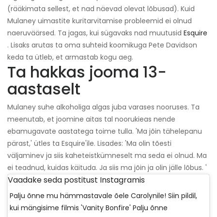
(rääkimata sellest, et nad näevad olevat lõbusad). Kuid
Mulaney uimastite kuritarvitamise probleemid ei olnud
naeruväärsed. Ta jagas, kui sügavaks nad muutusid
Esquire
. Lisaks arutas ta oma suhteid koomikuga Pete Davidson
keda ta ütleb, et armastab kogu aeg.
Ta hakkas jooma 13-
aastaselt
Mulaney suhe alkoholiga algas juba varases nooruses. Ta
meenutab, et joomine aitas tal noorukieas nende
ebamugavate aastatega toime tulla. 'Ma jõin tähelepanu
pärast,' ütles ta Esquire'ile. Lisades: 'Ma olin tõesti
väljaminev ja siis kaheteistkümneselt ma seda ei olnud. Ma
ei teadnud, kuidas käituda. Ja siis ma jõin ja olin jälle lõbus. '
Vaadake seda postitust Instagramis
Palju õnne mu hämmastavale õele Carolynile! Siin pildil,
kui mängisime filmis 'Vanity Bonfire' Palju õnne