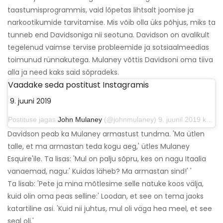
taastumisprogrammis, vaid lõpetas lihtsalt joomise ja
narkootikumide tarvitamise. Mis võib olla üks põhjus, miks ta
tunneb end Davidsoniga nii seotuna. Davidson on avalikult
tegelenud vaimse tervise probleemide ja sotsiaalmeedias
toimunud rünnakutega. Mulaney võttis Davidsoni oma tiiva
alla ja need kaks said sõpradeks.
Vaadake seda postitust Instagramis
9. juuni 2019
Postituse jagas
John Mulaney
(@johnmulaney) 9. juunil 2019 kell 23:36 PDT
Davidson peab ka Mulaney armastust tundma. 'Ma ütlen
talle, et ma armastan teda kogu aeg,' ütles Mulaney
Esquire'ile. Ta lisas: 'Mul on palju sõpru, kes on nagu Itaalia
vanaemad, nagu:' Kuidas läheb? Ma armastan sind!' '
Ta lisab: 'Pete ja mina mõtlesime selle natuke koos välja,
kuid olin oma peas selline:' Loodan, et see on tema jaoks
katartiline asi. 'Kuid nii juhtus, mul oli väga hea meel, et see
seal oli.'