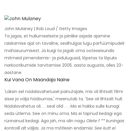
John Mulaney | Rob Loud / Getty Images
Ta jagas, et hullumeelsete ja piinlike asjade ajamine
raiskamise ajal on tavaline, sealhulgas lugu parfüümipudeli
mahasurumisest. Ja kuigi ta jagab oma ooteseisundis
mitmeid pimendamis- ja pidulugusid, lõpetas ta lõpuks
narkootikumide tarvitamise 2005. aasta augustis, olles 23-
aastane.
Kui Vana On Maandaja Naine
'Läksin sel nädalavahetusel painutajale, mis oli lihtsalt filmi
sisse ja välja hääbumas,' meenutab ta. 'See oli lihtsalt hull.
Nädalavahetus oli. . . seal olid . . . Ma ei hakka sulle kunagi
seda ütlema. See on minu oma. Ma ei tapnud kedagi ega
rünnanud kedagi. Aga jah, ma olin nagu
Olete f ** kuningas
kontrolli alt väljas.
Ja ma mõtlesin endamisi:
See kutt ei