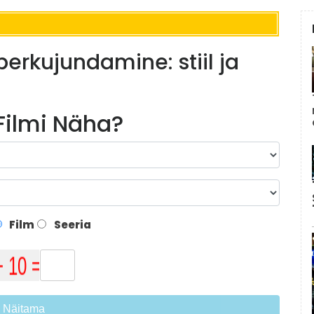
erkujundamine: stiil ja
 Filmi Näha?
Film
Seeria
Näitama