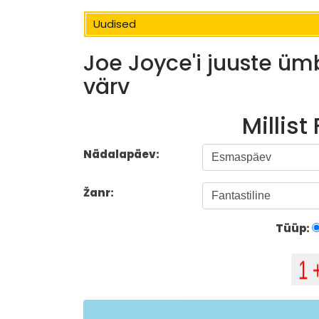
Uudised
Joe Joyce'i juuste ümb
värv
Millist
Nädalapäev:
Žanr:
Tüüp: