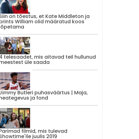
Siin on tõestus, et Kate Middleton ja
prints William olid määratud koos
lõpetama
4 telesaadet, mis aitavad teil hullunud
meestest üle saada
Jimmy Butleri puhasväärtus | Maja,
heategevus ja fond
Parimad filmid, mis tulevad
Showtime'ile juulis 2019