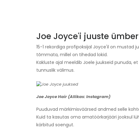
Joe Joyce'i juuste ümber
15-1 rekordiga profipoksijal Joyce'il on mustad
tõmmata, millel on tihedad lokid.
Kakluste ajal meeldib Joele juukseid punuda, e
tunnuslik välimus.
Joe Joyce Hair (Allikas: Instagram)
Puuduvad märkimisväärsed andmed selle kohta, e
Kuid ta kasutas oma amatöörkarjääri jooksul lü
kärbitud soengut.