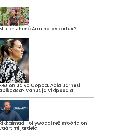
Mis on Jhené Aiko netoväärtus?
Kes on Salvo Coppa, Adia Barnesi
abikaasa? Vanus ja Vikipeedia
Rikkaimad Hollywoodi režissöörid on
väärt miljardeid