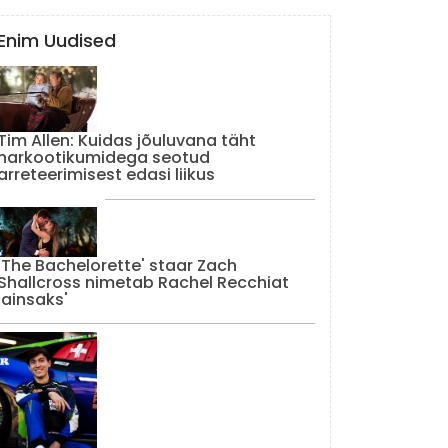
Enim Uudised
Tim Allen: Kuidas jõuluvana täht
narkootikumidega seotud
arreteerimisest edasi liikus
'The Bachelorette' staar Zach
Shallcross nimetab Rachel Recchiat
'ainsaks'