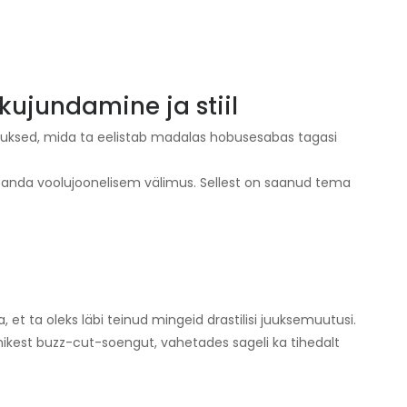
kujundamine ja stiil
 juuksed, mida ta eelistab madalas hobusesabas tagasi
t anda voolujoonelisem välimus. Sellest on saanud tema
t ta oleks läbi teinud mingeid drastilisi juuksemuutusi.
hikest buzz-cut-soengut, vahetades sageli ka tihedalt