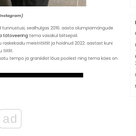
: Instagram)
d tunnustusi, sealhulgas 2016. aasta olümpiamängude
 tätoveering
tema vasakul biitsepsil.
 raskekaalu meistritiitlit ja hoidnud 2022. aastast kuni
iitlit.
atu tempo ja graniidist lõua poolest ning tema käes on
ad