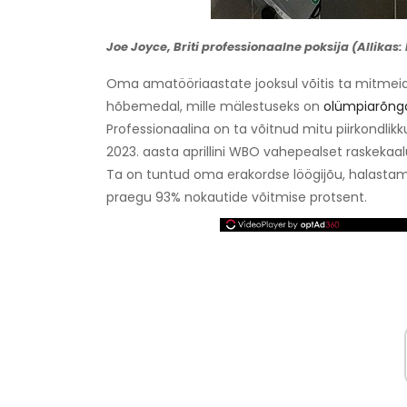
Joe Joyce, Briti professionaalne poksija (Allikas
Oma amatööriaastate jooksul võitis ta mitmei
hõbemedal, mille mälestuseks on
olümpiarõnga
Professionaalina on ta võitnud mitu piirkondlikku
2023. aasta aprillini WBO vahepealset raskekaalu t
Ta on tuntud oma erakordse löögijõu, halastam
praegu 93% nokautide võitmise protsent.