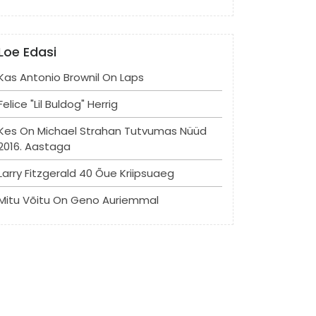
Loe Edasi
Kas Antonio Brownil On Laps
Felice "lil Buldog" Herrig
Kes On Michael Strahan Tutvumas Nüüd
2016. Aastaga
Larry Fitzgerald 40 Õue Kriipsuaeg
Mitu Võitu On Geno Auriemmal