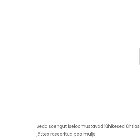
Seda soengut iseloomustavad lühikesed ühtlase
jättes raseeritud pea mulje.