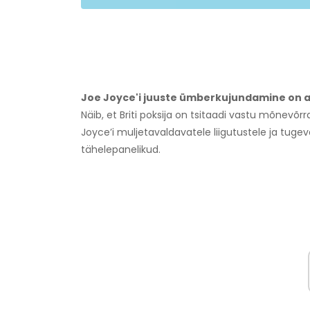
Joe Joyce'i juuste ümberkujundamine on aa
Näib, et Briti poksija on tsitaadi vastu mõnevõrr
Joyce’i muljetavaldavatele liigutustele ja tuge
tähelepanelikud.