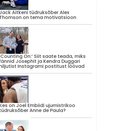
Jack Aitkeni tüdruksõber Alex
Thomson on tema motivatsioon
‘Counting On:’ Siit saate teada, miks
fännid Josephit ja Kendra Duggari
hiljutist Instagrami postitust löövad
Kes on Joel Embiidi ujumistrikoo
tüdruksõber Anne de Paula?