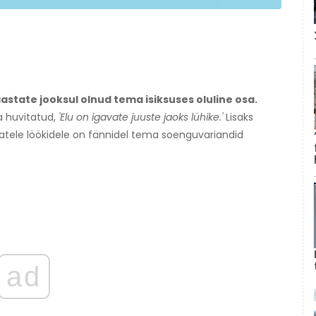
state jooksul olnud tema isiksuses oluline osa.
a huvitatud,
'Elu on igavate juuste jaoks lühike.'
Lisaks
vatele löökidele on fännidel tema soenguvariandid
ad