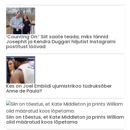
‘Counting On:’ Siit saate teada, miks fännid
Josephit ja Kendra Duggari hiljutist Instagrami
postitust löövad
Kes on Joel Embiidi ujumistrikoo tüdruksõber
Anne de Paula?
Siin on tõestus, et Kate Middleton ja prints William
olid määratud koos lõpetama