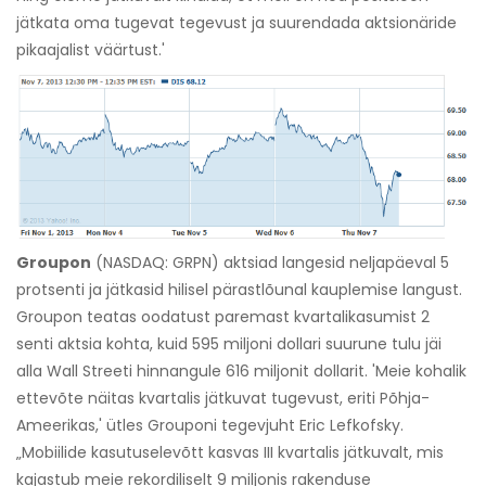
jätkata oma tugevat tegevust ja suurendada aktsionäride
pikaajalist väärtust.'
Groupon
(NASDAQ: GRPN) aktsiad langesid neljapäeval 5
protsenti ja jätkasid hilisel pärastlõunal kauplemise langust.
Groupon teatas oodatust paremast kvartalikasumist 2
senti aktsia kohta, kuid 595 miljoni dollari suurune tulu jäi
alla Wall Streeti hinnangule 616 miljonit dollarit. 'Meie kohalik
ettevõte näitas kvartalis jätkuvat tugevust, eriti Põhja-
Ameerikas,' ütles Grouponi tegevjuht Eric Lefkofsky.
„Mobiilide kasutuselevõtt kasvas III kvartalis jätkuvalt, mis
kajastub meie rekordiliselt 9 miljonis rakenduse