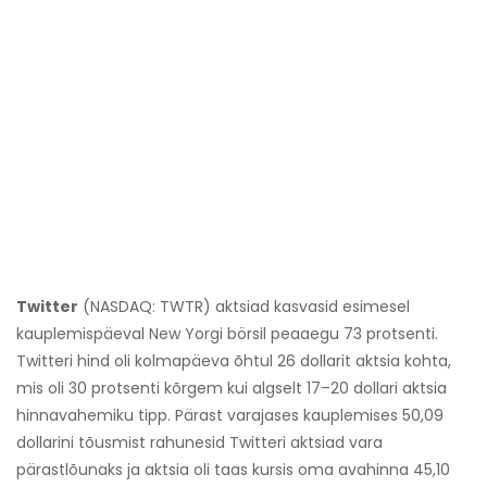
Twitter
(NASDAQ: TWTR) aktsiad kasvasid esimesel
kauplemispäeval New Yorgi börsil peaaegu 73 protsenti.
Twitteri hind oli kolmapäeva õhtul 26 dollarit aktsia kohta,
mis oli 30 protsenti kõrgem kui algselt 17–20 dollari aktsia
hinnavahemiku tipp. Pärast varajases kauplemises 50,09
dollarini tõusmist rahunesid Twitteri aktsiad vara
pärastlõunaks ja aktsia oli taas kursis oma avahinna 45,10