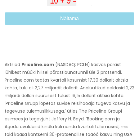
Näitama
Aktsiad
Priceline.com
(NASDAQ: PCLN) kasvas pärast
lühikest müüki hilisel pärastlõunatunnil üle 2 protsendi.
Priceline.com teatas kvartali kasumist 17,30 dollarit aktsia
kohta, tulu oli 2,27 miljardit dollarit. Analüütikud eeldasid 2,22
miljardi dollari suurusest tulust 16,15 dollarit aktsia kohta.
'Priceline Grupp lõpetas suvise reisihooaja tugeva kasvu ja
tegevuse tulemuslikkusega,' ütles The Priceline Groupi
esimees ja tegevjuht Jeffery H. Boyd. 'Booking.com ja
Agoda avaldasid kindla kolmanda kvartali tulemused, mis
tõid kaasa kontserni 36-protsendilise toaöö kasvu ning USA