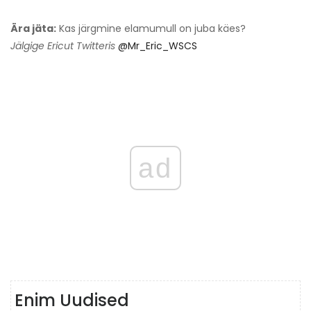
Ära jäta:
Kas järgmine elamumull on juba käes?
Jälgige Ericut Twitteris
@Mr_Eric_WSCS
ad
Enim Uudised