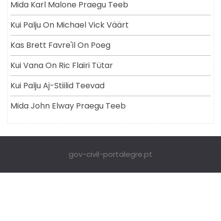
Mida Karl Malone Praegu Teeb
Kui Palju On Michael Vick Väärt
Kas Brett Favre'il On Poeg
Kui Vana On Ric Flairi Tütar
Kui Palju Aj-Stiilid Teevad
Mida John Elway Praegu Teeb
gov-civil-portalegre.pt