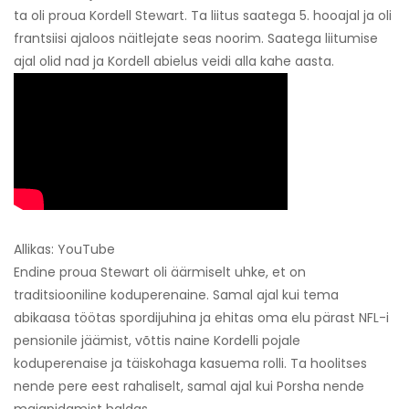
ta oli proua Kordell Stewart. Ta liitus saatega 5. hooajal ja oli
frantsiisi ajaloos näitlejate seas noorim. Saatega liitumise
ajal olid nad ja Kordell abielus veidi alla kahe aasta.
Allikas: YouTube
Endine proua Stewart oli äärmiselt uhke, et on
traditsiooniline koduperenaine. Samal ajal kui tema
abikaasa töötas spordijuhina ja ehitas oma elu pärast NFL-i
pensionile jäämist, võttis naine Kordelli pojale
koduperenaise ja täiskohaga kasuema rolli. Ta hoolitses
nende pere eest rahaliselt, samal ajal kui Porsha nende