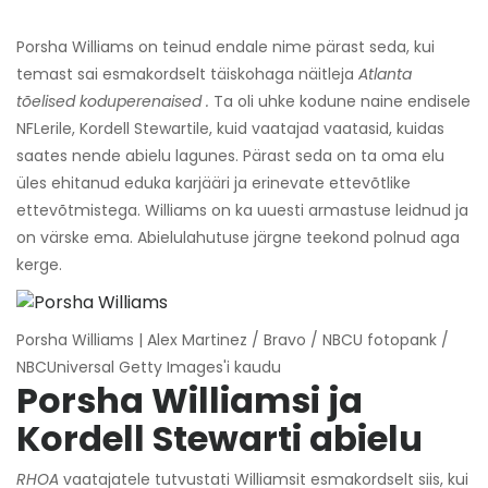
Porsha Williams on teinud endale nime pärast seda, kui
temast sai esmakordselt täiskohaga näitleja
Atlanta
tõelised koduperenaised
.
Ta oli uhke kodune naine endisele
NFLerile, Kordell Stewartile, kuid vaatajad vaatasid, kuidas
saates nende abielu lagunes. Pärast seda on ta oma elu
üles ehitanud eduka karjääri ja erinevate ettevõtlike
ettevõtmistega. Williams on ka uuesti armastuse leidnud ja
on värske ema. Abielulahutuse järgne teekond polnud aga
kerge.
Porsha Williams | Alex Martinez / Bravo / NBCU fotopank /
NBCUniversal Getty Images'i kaudu
Porsha Williamsi ja
Kordell Stewarti abielu
RHOA
vaatajatele tutvustati Williamsit esmakordselt siis, kui