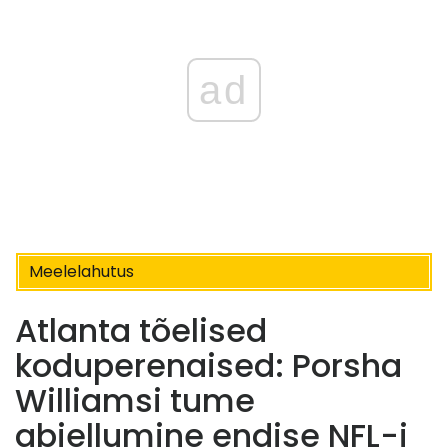
ad
Meelelahutus
Atlanta tõelised
koduperenaised: Porsha
Williamsi tume
abiellumine endise NFL-i