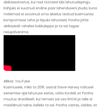
abikaasatoetus, kui nad töötasid läbi lahutuslepingu.
Kahjuks ei suutnud endine paar lahenduseni jõuda, kuna
mõlemad ei soovinud oma abielus teatud küsimustes
kompromisse teha ja lõpuks lahutasid, Porsha jättis
abikaasalt rahalise kokkuleppe ja ta sai tagasi
neiupõlvenime.
Allikas: YouTube
Küsimusele, miks ta 2016. aastal Steve Harvey näitusel
esinemise ajal lahutuse esitas, väitis Kordell, et Porsha
muutus drastiliselt, kui temast sai osa
RHOA
ja talle ei
meeldinud naine, kelleks ta sai. Porsha vastas, öeldes, et