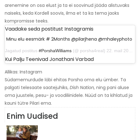
arenemine on osa elust ja ta ei soovinud jääda alistuvaks
naiseks, keda Kordell soovis, ilma et ta ka tema jaoks
kompromisse teeks.
Vaadake seda postitust Instagramis
Minu elu eesmärk # 2Months @pilarjhena @mhaleyphoto
Jagatud postitus
#PorshaWilliams
(@ porsha4real) 22. mail 2019, kell 11:37 PDT
Kui Palju Teenivad Jonathani Varbad
Allikas: Instagram
Südamemurdude läbi ehitas Porsha oma elu ümber. Ta
palgati telesaate saatejuhiks,
Dish Nation,
ning pani aluse
oma juustele, pesu- ja voodiliinidele. Nüüd on ta kihlatud ja
kauni tütre Pilari ema.
Enim Uudised