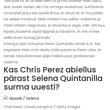
'See pole nii, et ta selle idee tõi ja ma võitlesin selle vastu,
sest ausalt öeldes olin ma temaga sealsamas. Suhtlesime
omavahel ja kui see lauale ilmus, ei olnud nii, et ma poleks
ise sellele mõelnud. Mida rohkem me sellest rääkisime ja
mida rohkem aega kulus, ei olnud kaua aega, võib-olla kuu,
lõpuks jõudsime asjad lappida ja lubasime, et me ei lase
sellel enam kunagi juhtuda. '
Intervjuu ajal tunnustas Perez Quintanilla venda A. B., kes
inspireeris teda oma abielu tööle panema. Perez ütles, et
nende taasühinemise ajaks hakkas paar perekonnast
rääkima.
Kas Chris Perez abiellus
pärast Selena Quintanilla
surma uuesti?
Chris Perez | David Livingston / Getty Images