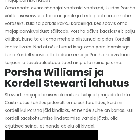
majapidamist haldas.
Oma saate avamishooajal vaatasid vaatajad, kuidas Porsha
võitles iseseisvuse taseme järele ja teda peeti oma mehe
võrdseks, kuid ta põrkas kokku Kordelliga, kes soovis oma
majapidamisvõitlust säilitada. Porsha pälvis kaaslastelt palju
kriitikat, kuna ta oli oma mehele alistunud ja pidas Kordelli
kontrollivaks. Nad ei nõustunud isegi oma pere loomisega,
kuna Kordell soovis olla kodune ema ja Porsha soovis luua
karjääri ja tasakaalustada tööd ning olla naine ja ema.
Porsha Williamsi ja
Kordell Stewarti lahutus
Stewarti majapidamises oli näitusel vihjeid pragude kohta.
Castmates kahtles pidevalt oma suhterollides, kuid nii
Kordell kui Porsha jäid kindlaks, et nende suhe on korras. Kui
Kordell taaskohtumise lindistamise vahele jättis, olid
kirjutised seinal, et nende abielu oli kividel.