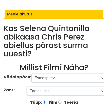
Meelelahutus
Kas Selena Quintanilla
abikaasa Chris Perez
abiellus pärast surma
uuesti?
Millist Filmi Näha?
Nädalapäev:
Žanr:
Tüüp:
Film
Seeria