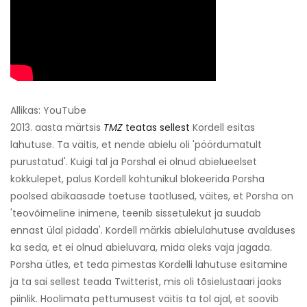
Allikas: YouTube
2013. aasta märtsis
TMZ
teatas sellest
Kordell esitas
lahutuse. Ta väitis, et nende abielu oli 'pöördumatult
purustatud'. Kuigi tal ja Porshal ei olnud abielueelset
kokkulepet, palus Kordell kohtunikul blokeerida Porsha
poolsed abikaasade toetuse taotlused, väites, et Porsha on
'teovõimeline inimene, teenib sissetulekut ja suudab
ennast ülal pidada'. Kordell märkis abielulahutuse avalduses
ka seda, et ei olnud abieluvara, mida oleks vaja jagada.
Porsha ütles, et teda pimestas Kordelli lahutuse esitamine
ja ta sai sellest teada Twitterist, mis oli tõsielustaari jaoks
piinlik. Hoolimata pettumusest väitis ta tol ajal, et soovib