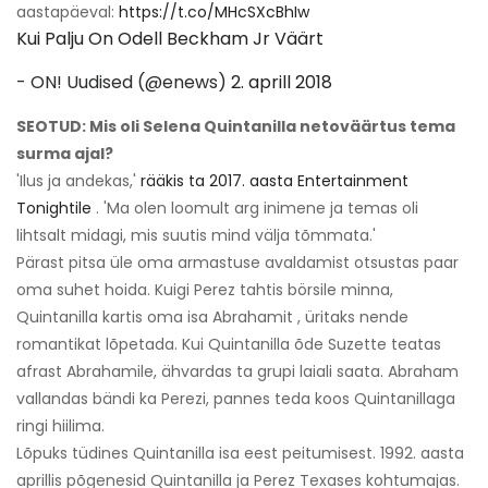
aastapäeval:
https://t.co/MHcSXcBhIw
Kui Palju On Odell Beckham Jr Väärt
- ON! Uudised (@enews)
2. aprill 2018
SEOTUD: Mis oli Selena Quintanilla netoväärtus tema
surma ajal?
'Ilus ja andekas,'
rääkis ta 2017. aasta Entertainment
Tonightile
. 'Ma olen loomult arg inimene ja temas oli
lihtsalt midagi, mis suutis mind välja tõmmata.'
Pärast pitsa üle oma armastuse avaldamist otsustas paar
oma suhet hoida. Kuigi Perez tahtis börsile minna,
Quintanilla kartis oma isa Abrahamit , üritaks nende
romantikat lõpetada. Kui Quintanilla õde Suzette teatas
afrast Abrahamile, ähvardas ta grupi laiali saata. Abraham
vallandas bändi ka Perezi, pannes teda koos Quintanillaga
ringi hiilima.
Lõpuks tüdines Quintanilla isa eest peitumisest. 1992. aasta
aprillis põgenesid Quintanilla ja Perez Texases kohtumajas.