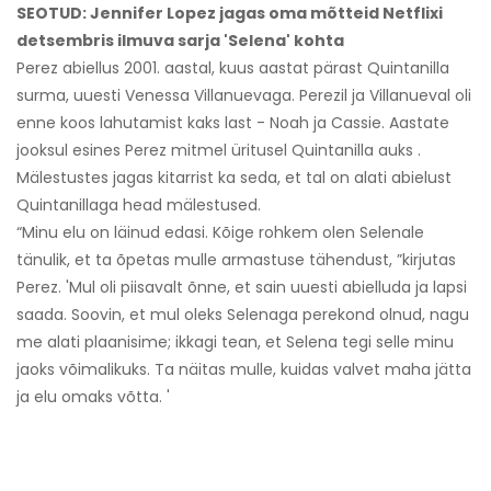
SEOTUD: Jennifer Lopez jagas oma mõtteid Netflixi
detsembris ilmuva sarja 'Selena' kohta
Perez abiellus 2001. aastal, kuus aastat pärast Quintanilla
surma, uuesti Venessa Villanuevaga. Perezil ja Villanueval oli
enne koos lahutamist kaks last - Noah ja Cassie. Aastate
jooksul esines Perez mitmel üritusel Quintanilla auks .
Mälestustes jagas kitarrist ka seda, et tal on alati abielust
Quintanillaga head mälestused.
“Minu elu on läinud edasi. Kõige rohkem olen Selenale
tänulik, et ta õpetas mulle armastuse tähendust, ”kirjutas
Perez. 'Mul oli piisavalt õnne, et sain uuesti abielluda ja lapsi
saada. Soovin, et mul oleks Selenaga perekond olnud, nagu
me alati plaanisime; ikkagi tean, et Selena tegi selle minu
jaoks võimalikuks. Ta näitas mulle, kuidas valvet maha jätta
ja elu omaks võtta. '