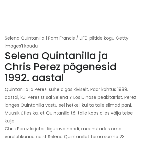
Selena Quintanilla | Pam Francis / LIFE-piltide kogu Getty
Images'i kaudu
Selena Quintanilla ja
Chris Perez põgenesid
1992. aastal
Quintanilla ja Perezi suhe algas kiviselt. Paar kohtus 1989.
aastal, kui Perezist sai Selena Y Los Dinose peakitarrist. Perez
langes Quintanilla vastu sel hetkel, kui ta talle silmad pani.
Muusik ütles ka, et Quintanilla tõi talle koos olles välja teise
külje.
Chris Perez kirjutas liigutava noodi, meenutades oma
varalahkunud naist Selena Quintanillat tema surma 23.