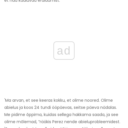
et nad kaaluvad eraldumist.
ad
'Ma arvan, et see keeras kokku, et olime noored. Olime
abielus ja koos 24 tundi ööpäevas, seitse päeva nädalas.
Me pidime õppima, kuidas sellega hakkama saada, ja see
olime mõlemad, ”rääkis Perez nende abieluprobleemidest.