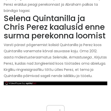
Perez eraldus peagi perekonnast ja Abraham palkas ta
bändiga tagasi.
Selena Quintanilla ja
Chris Perez kaalusid enne
surma perekonna loomist
Varsti pärast põgenemist kolisid Quintanilla ja Perez koos
Quintanilla vanemate kõrval asuvasse koju. Oma 2012.
aasta mälestusteraamatus
Selenale, Armastusega
, Kirjutas
Perez, kuidas nad žongleerisid koos töötades oma abieluga.
Kirgliku ringreisigraafiku tõttu ütles Perez, et tema ja
Quintanilla põimivad sageli nende isiklikku ja tööelu.