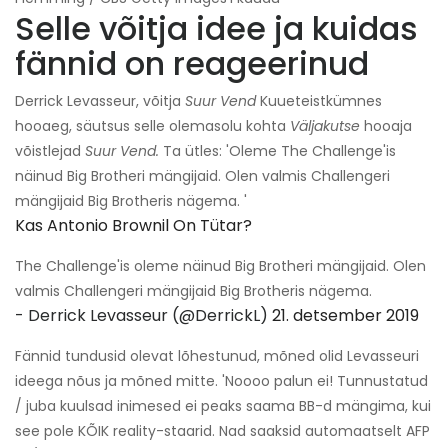
Selle võitja idee ja kuidas
fännid on reageerinud
Derrick Levasseur, võitja
Suur Vend
Kuueteistkümnes
hooaeg, säutsus selle olemasolu kohta
Väljakutse
hooaja
võistlejad
Suur Vend.
Ta ütles: 'Oleme The Challenge'is
näinud Big Brotheri mängijaid. Olen valmis Challengeri
mängijaid Big Brotheris nägema. '
Kas Antonio Brownil On Tütar?
The Challenge'is oleme näinud Big Brotheri mängijaid. Olen
valmis Challengeri mängijaid Big Brotheris nägema.
- Derrick Levasseur (@DerrickL)
21. detsember 2019
Fännid tundusid olevat lõhestunud, mõned olid Levasseuri
ideega nõus ja mõned mitte. 'Noooo palun ei! Tunnustatud
/ juba kuulsad inimesed ei peaks saama BB-d mängima, kui
see pole KÕIK reality-staarid. Nad saaksid automaatselt AFP