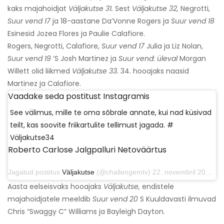
kaks majahoidjat
Väljakutse 31.
Sest
Väljakutse 32,
Negrotti,
Suur vend 17
ja 18-aastane Da’Vonne Rogers ja
Suur vend 18
Esinesid Jozea Flores ja Paulie Calafiore.
Rogers, Negrotti, Calafiore,
Suur vend 17
Julia ja Liz Nolan,
Suur vend 19
‘S Josh Martinez ja
Suur vend: üleval
Morgan
Willett olid liikmed
Väljakutse 33.
34. hooajaks naasid
Martinez ja Calafiore.
Vaadake seda postitust Instagramis
See välimus, mille te oma sõbrale annate, kui nad küsivad
teilt, kas soovite friikartulite tellimust jagada. #
Väljakutse34
Roberto Carlose Jalgpalluri Netoväärtus
Jagatud postitus
Väljakutse
(@challengemtv) 22. novembril 2019 kell 17:30 PST
Aasta eelseisvaks hooajaks
Väljakutse,
endistele
majahoidjatele meeldib
Suur vend 20
S Kuuldavasti ilmuvad
Chris “Swaggy C” Williams ja Bayleigh Dayton.