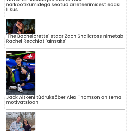
narkootikumidega seotud arreteerimisest edasi
liikus
'The Bachelorette' staar Zach Shallcross nimetab
Rachel Recchiat 'ainsaks'
Jack Aitkeni tüdruksõber Alex Thomson on tema
motivatsioon