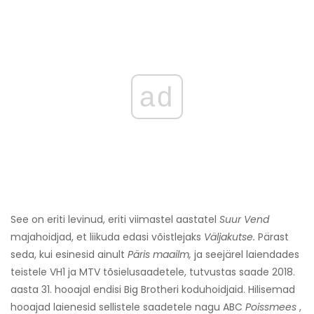
ad
See on eriti levinud, eriti viimastel aastatel
Suur Vend
majahoidjad, et liikuda edasi võistlejaks
Väljakutse.
Pärast
seda, kui esinesid ainult
Päris maailm,
ja seejärel laiendades
teistele VH1 ja MTV tõsielusaadetele, tutvustas saade 2018.
aasta 31. hooajal endisi Big Brotheri koduhoidjaid. Hilisemad
hooajad laienesid sellistele saadetele nagu ABC
Poissmees
,