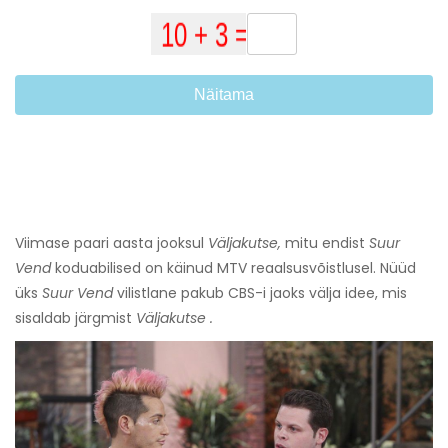
Näitama
Viimase paari aasta jooksul
Väljakutse,
mitu endist
Suur
Vend
koduabilised on käinud MTV reaalsusvõistlusel. Nüüd
üks
Suur Vend
vilistlane pakub CBS-i jaoks välja idee, mis
sisaldab järgmist
Väljakutse .