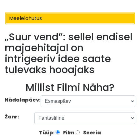
Meelelahutus
„Suur vend”: sellel endisel
majaehitajal on
intrigeeriv idee saate
tulevaks hooajaks
Millist Filmi Näha?
Nädalapäev:
Žanr:
Tüüp:
Film
Seeria