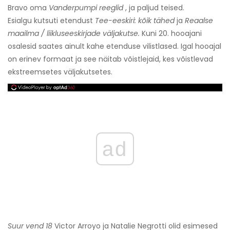
Bravo oma
Vanderpumpi reeglid
, ja paljud teised.
Esialgu kutsuti etendust
Tee-eeskiri: kõik tähed
ja
Reaalse
maailma / liikluseeskirjade väljakutse.
Kuni 20. hooajani
osalesid saates ainult kahe etenduse vilistlased. Igal hooajal
on erinev formaat ja see näitab võistlejaid, kes võistlevad
ekstreemsetes väljakutsetes.
ad
Suur vend 18
Victor Arroyo ja Natalie Negrotti olid esimesed