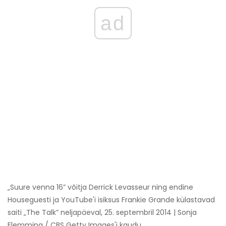
ad
„Suure venna 16” võitja Derrick Levasseur ning endine
Houseguesti ja YouTube'i isiksus Frankie Grande külastavad
saiti „The Talk” neljapäeval, 25. septembril 2014 | Sonja
Flemming / CBS Getty Images'i kaudu