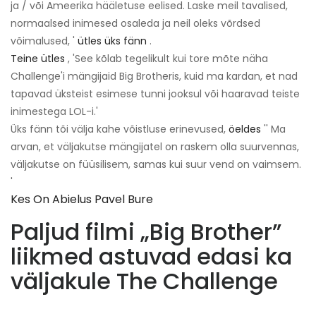
ja / või Ameerika hääletuse eelised. Laske meil tavalised,
normaalsed inimesed osaleda ja neil oleks võrdsed
võimalused, '
ütles üks fänn
.
Teine ütles
, 'See kõlab tegelikult kui tore mõte näha
Challenge'i mängijaid Big Brotheris, kuid ma kardan, et nad
tapavad üksteist esimese tunni jooksul või haaravad teiste
inimestega LOL-i.'
Üks fänn tõi välja kahe võistluse erinevused,
öeldes
'' Ma
arvan, et väljakutse mängijatel on raskem olla suurvennas,
väljakutse on füüsilisem, samas kui suur vend on vaimsem.
'
Kes On Abielus Pavel Bure
Paljud filmi „Big Brother”
liikmed astuvad edasi ka
väljakule The Challenge