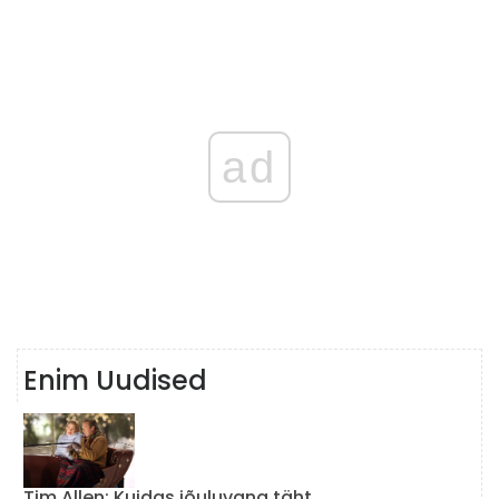
ad
Enim Uudised
Tim Allen: Kuidas jõuluvana täht