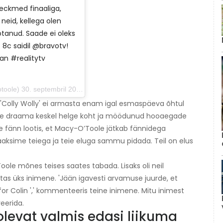
eckmed finaaliga,
 neid, kellega olen
ötanud. Saade ei oleks
 / 8c saidil @bravotv!
n #realitytv
0. septembril 2019 kell 11:25 PDT
 'Colly Wolly' ei armasta enam igal esmaspäeva õhtul
 Olite draama keskel helge koht ja möödunud hooaegade
eine fänn lootis, et Macy-O’Toole jätkab fännidega
saaksime teiega ja teie eluga sammu pidada. Teil on elus
ole mõnes teises saates tabada. Lisaks oli neil
tas üks inimene. 'Jään igavesti arvamuse juurde, et
for Colin ',' kommenteeris teine ​​inimene. Mitu inimest
reerida.
levat valmis edasi liikuma