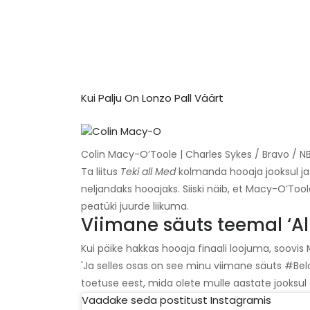
Kui Palju On Lonzo Pall Väärt
Colin Macy-O’Toole | Charles Sykes / Bravo / 
Ta liitus
Teki all Med
kolmanda hooaja jooksul ja
neljandaks hooajaks. Siiski näib, et Macy-O’Tool
peatüki juurde liikuma.
Viimane säuts teemal ‘Al
Kui päike hakkas hooaja finaali loojuma, soovis
'Ja selles osas on see minu viimane säuts #Be
toetuse eest, mida olete mulle aastate jooksul
Vaadake seda postitust Instagramis