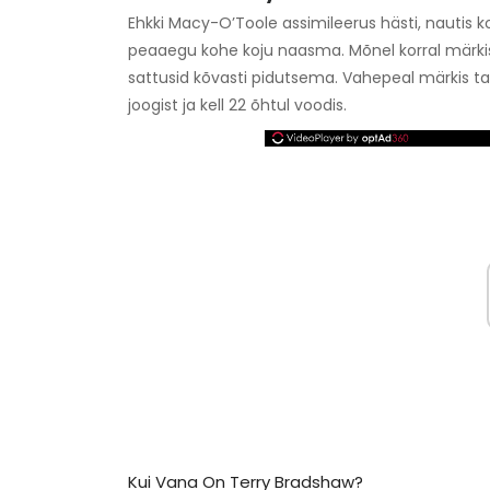
Ehkki Macy-O’Toole assimileerus hästi, nautis ko
peaaegu kohe koju naasma. Mõnel korral märkis 
sattusid kõvasti pidutsema. Vahepeal märkis ta
joogist ja kell 22 õhtul voodis.
Kui Vana On Terry Bradshaw?