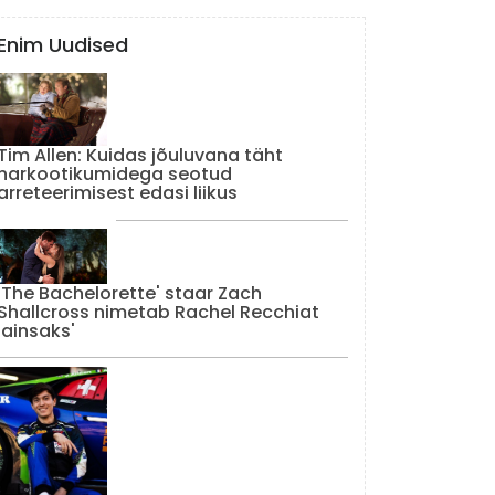
Enim Uudised
Tim Allen: Kuidas jõuluvana täht
narkootikumidega seotud
arreteerimisest edasi liikus
'The Bachelorette' staar Zach
Shallcross nimetab Rachel Recchiat
'ainsaks'