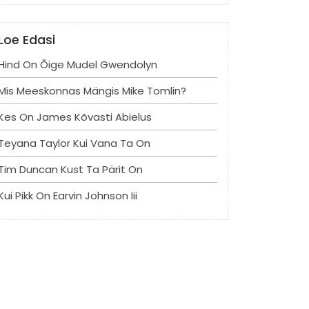
Loe Edasi
Hind On Õige Mudel Gwendolyn
Mis Meeskonnas Mängis Mike Tomlin?
Kes On James Kõvasti Abielus
Teyana Taylor Kui Vana Ta On
Tim Duncan Kust Ta Pärit On
Kui Pikk On Earvin Johnson Iii