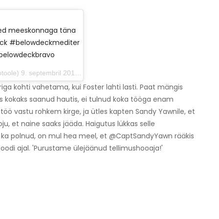
ed meeskonnaga täna
deck #belowdeckmediter
@belowdeckbravo
9. septembril 2019 kell 11:13 PDT
iga kohti vahetama, kui Foster lahti lasti. Paat mängis
mas kokaks saanud hautis, ei tulnud koka tööga enam
 töö vastu rohkem kirge, ja ütles kapten Sandy Yawnile, et
oju, et naine saaks jääda. Haigutus lükkas selle
ee ka polnud, on mul hea meel, et @CaptSandyYawn rääkis
oodi ajal. 'Purustame ülejäänud tellimushooaja!'