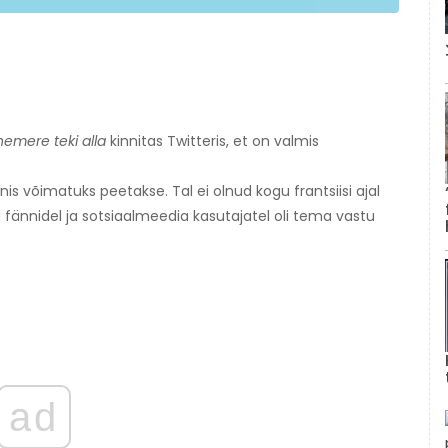
emere teki alla
kinnitas Twitteris, et on valmis
is võimatuks peetakse. Tal ei olnud kogu frantsiisi ajal
d fännidel ja sotsiaalmeedia kasutajatel oli tema vastu
ad