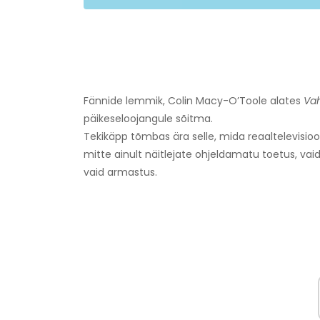
Fännide lemmik, Colin Macy-O’Toole alates
Vah
päikeseloojangule sõitma.
Tekikäpp tõmbas ära selle, mida reaaltelevisioon
mitte ainult näitlejate ohjeldamatu toetus, vai
vaid armastus.