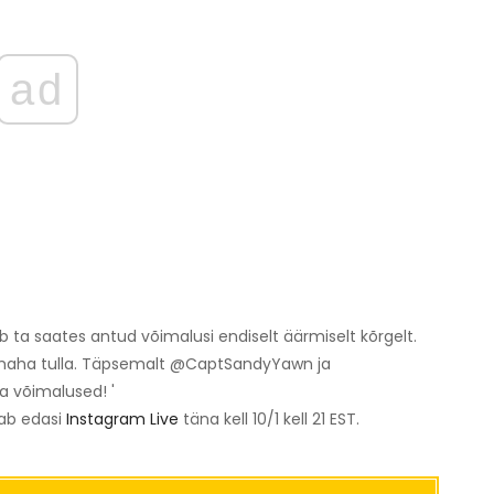
ad
b ta saates antud võimalusi endiselt äärmiselt kõrgelt.
t maha tulla. Täpsemalt @CaptSandyYawn ja
a võimalused! '
aab edasi
Instagram Live
täna kell 10/1 kell 21 EST.