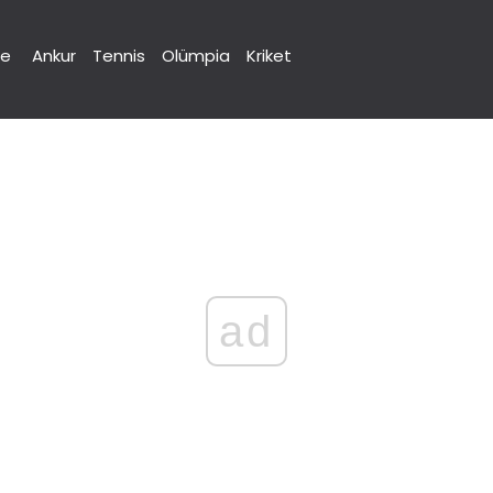
ne
Ankur
Tennis
Olümpia
Kriket
ad