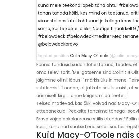
Kuna meie teekond lõpeb täna õhtul #belowd
tahan tänada kõiki, kes mind on toetanud, eriti
viimastel aastatel kohtunud ja kellega koos tö
sama, kui te kõik ei oleks. Nautige finaali kell 9
#belowdeck #belowdeckmediter Mediterranea
@belowdeckbravo
Jagatud postitus
Colin Macy-O'Toole
(@colin_macyotoole) 3
Fännid tundusid südantlõhestatuna, teades, et
oma televiisorit. 'Me igatseme sind Colinit !!
jälgimine oli nii lõbus! ' märkis üks inimene. T
suhtlemist. 'Loodan, et jätkate säutsumist, et 
äärmiselt kirg ... õnne kõiges, mida teete ...'
Teised mõtlevad, kas äkki võivad nad Macy-O’To
ettepanekuid. 'Peaksite tantsima tähega,' soovi
Bravo vajab bakalaureuse stiilis etendust' Fallin 
küsis, kuhu nad saaksid end selles saates regist
Kuid Macy-O’Toole näis o