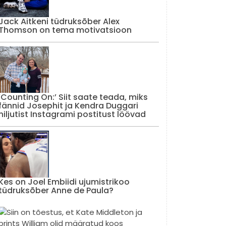
Jack Aitkeni tüdruksõber Alex
Thomson on tema motivatsioon
‘Counting On:’ Siit saate teada, miks
fännid Josephit ja Kendra Duggari
hiljutist Instagrami postitust löövad
Kes on Joel Embiidi ujumistrikoo
tüdruksõber Anne de Paula?