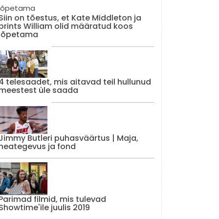
Siin on tõestus, et Kate Middleton ja
prints William olid määratud koos
lõpetama
4 telesaadet, mis aitavad teil hullunud
meestest üle saada
Jimmy Butleri puhasväärtus | Maja,
heategevus ja fond
Parimad filmid, mis tulevad
Showtime'ile juulis 2019