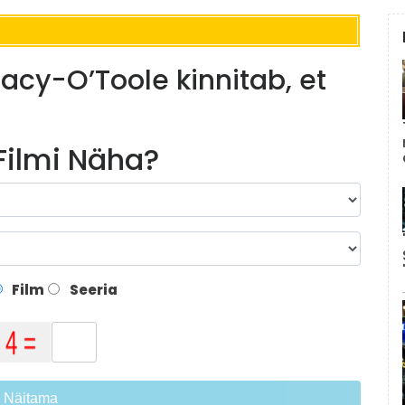
Macy-O’Toole kinnitab, et
 Filmi Näha?
Film
Seeria
Näitama