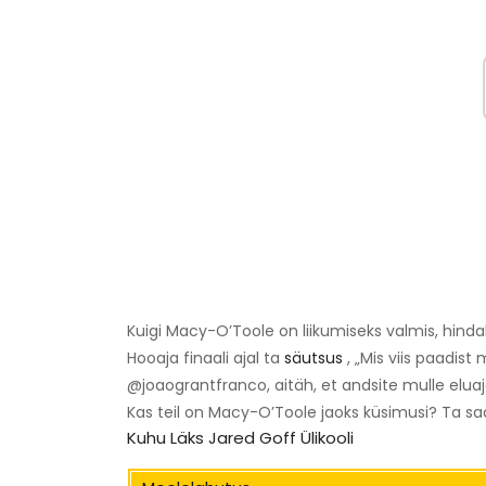
Kuigi Macy-O’Toole on liikumiseks valmis, hinda
Hooaja finaali ajal ta
säutsus
, „Mis viis paadis
@joaograntfranco, aitäh, et andsite mulle eluaj
Kas teil on Macy-O’Toole jaoks küsimusi? Ta s
Kuhu Läks Jared Goff Ülikooli