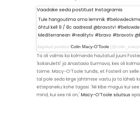
Vaadake seda postitust Instagramis
Tule hangoutima oma lemmik #belowdeckm
õhtul kell 9 / 8c aadressil @bravotv! #below
Mediterranean #realitytv #bravo #bravotv 
Jagatud postitus
Colin Macy-O'Toole
(@colin_macyotoole) 
Ta oli valmis ka kolmanda hautatud juuni Foster
'kokaruletti' ja Anastasia Surmava, kes oli kol
toime. Macy-O’Toole tundis, et Fosteril on selle
tal pole seda kirge jahtimise vastu ja ta läheb k
ettepaneku kohe tagasi. 'Nii kibe magus kui s
mind, kui see nii on,'
Macy-O’Toole säutsus
epis