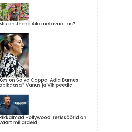
Mis on Jhené Aiko netoväärtus?
Kes on Salvo Coppa, Adia Barnesi
abikaasa? Vanus ja Vikipeedia
Rikkaimad Hollywoodi režissöörid on
väärt miljardeid