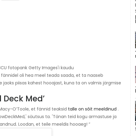
NBCU fotopank Getty Images'i kaudu
 fännidel oli hea meel teada saada, et ta naaseb
e jaoks piisas kahest hooajast, kuna ta on valmis järgmise
l Deck Med’
 Macy-O’Toole, et fännid teaksid
talle on sõit meeldinud
.
lowDeckMed,' säutsus ta. 'Tänan teid kogu armastuse ja
 andnud. Loodan, et teile meeldis hooaeg! ”