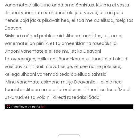
vanematele ülioluline anda oma õnnistus. Kui ma ei vasta
Jihooni vanemate standarditele ja arvavad, et ma pole
nende poja jaoks piisavalt hea, ei saa me abielluda, ”selgitas
Deavan.
Siiski on mõned probleemid. Jihoon tunnistas, et tema
vanematel on piinlik, et ta ameeriklanna rasedaks jäi.
Jihooni vanematele ei tee muljet ka Deavani
tätoveeringud, millel on Lõuna-Korea kultuuris alati olnud
vaieldav koht. Näib olevat selge, et see naine pole see,
kellega Jihooni vanemad teda abielluda tahtsid.
'Minu vanemate esimene mulje Deavanile ... ei ole hea,'
tunnistas Jihoon oma esietenduses. Jihooni isa lisas: 'Ma ei
uskunud, et ta võib nii kiiresti rasedaks jääda.'