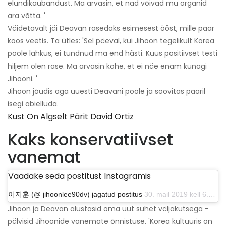
elundikaubandust. Ma arvasin, et nad võivad mu organid
ära võtta. '
Väidetavalt jäi Deavan rasedaks esimesest ööst, mille paar
koos veetis. Ta ütles: 'Sel päeval, kui Jihoon tegelikult Korea
poole lahkus, ei tundnud ma end hästi. Kuus positiivset testi
hiljem olen rase. Ma arvasin kohe, et ei näe enam kunagi
Jihooni. '
Jihoon jõudis aga uuesti Deavani poole ja soovitas paaril
isegi abielluda.
Kust On Algselt Pärit David Ortiz
Kaks konservatiivset
vanemat
Vaadake seda postitust Instagramis
이지훈 (@ jihoonlee90dv) jagatud postitus
30. mail 2019 kell 6.01 PDT
Jihoon ja Deavan alustasid oma uut suhet väljakutsega -
pälvisid Jihoonide vanemate õnnistuse. 'Korea kultuuris on