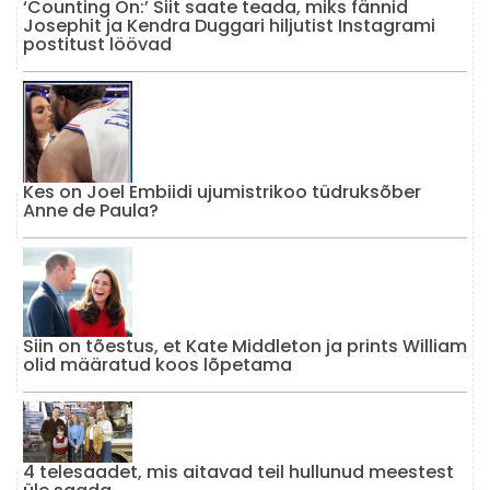
‘Counting On:’ Siit saate teada, miks fännid
Josephit ja Kendra Duggari hiljutist Instagrami
postitust löövad
Kes on Joel Embiidi ujumistrikoo tüdruksõber
Anne de Paula?
Siin on tõestus, et Kate Middleton ja prints William
olid määratud koos lõpetama
4 telesaadet, mis aitavad teil hullunud meestest