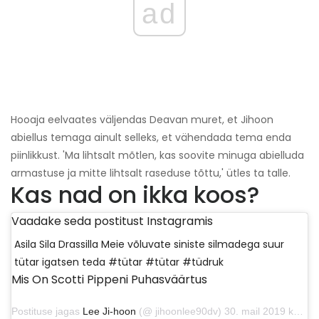
ad
Hooaja eelvaates väljendas Deavan muret, et Jihoon
abiellus temaga ainult selleks, et vähendada tema enda
piinlikkust. 'Ma lihtsalt mõtlen, kas soovite minuga abielluda
armastuse ja mitte lihtsalt raseduse tõttu,' ütles ta talle.
Kas nad on ikka koos?
Vaadake seda postitust Instagramis
Asila Sila Drassilla Meie võluvate siniste silmadega suur
tütar igatsen teda #tütar #tütar #tüdruk
Mis On Scotti Pippeni Puhasväärtus
Postituse jagas
Lee Ji-hoon
(@ jihoonlee90dv) 30. mail 2019 kell 1:58 PDT