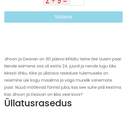
Näitama
Jihoon ja Deavan on
90 päeva kihlatu: teine ​​tee
Uusim paar.
Nende esimene osa oli eetris 24. juunil ja nende lugu läks
kiiresti õhku. Kiire ja üllatava raseduse tulemuseks on
reisimine üle kogu maailma ja väga murelik vanemate
paar. Nüüd mõtlevad fännid juba, kas see suhe pidi kestma.
Kas Jihoon ja Deavan on ikka veel koos?
Üllatusrasedus