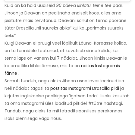
Kuid on ka häid uudiseid
90 päeva kihlatu: teine ​​tee
paar.
Jihoon ja Deavan on pealtnäha endiselt koos, olles oma
pisitütre mais tervitanud. Deavani sõnul on tema pöörane
tütar Drascilla „nii suureks abiks“ kui ka „parimaks suureks
õeks“.
Kuigi Deavan ei pruugi veel lõplikult Lõuna-Koreasse kolida,
on ta fännidele teatanud, et kavatseb sinna kolida, kui
tema laps on vanem kui 7 nädalat. Jihoon kinkis Deavanile
ka ametliku kihlasõrmuse, mis ta on
näitas Instagramis
fänne
.
Samuti tundub, nagu oleks Jihoon üsna investeerinud isa.
Neli nädalat tagasi ta
postitas Instagrami Drascilla pildi
ja
kirjutas ingliskeelse pealkirjaga 'igatsen teda'. Lisaks kasutab
ta oma Instagrami üles laaditud piltidel #tütre hashtagi.
Tundub, nagu oleks ta mittetraditsioonilises perekonnas
isaks olemisega väga nõus.