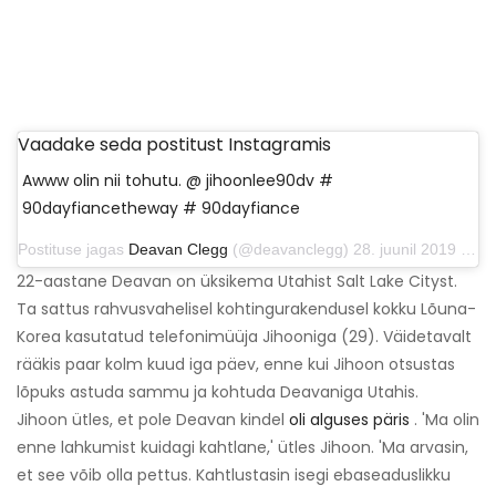
Vaadake seda postitust Instagramis
Awww olin nii tohutu. @ jihoonlee90dv #
90dayfiancetheway # 90dayfiance
Postituse jagas
Deavan Clegg
(@deavanclegg) 28. juunil 2019 kell 6:40 PDT
22-aastane Deavan on üksikema Utahist Salt Lake Cityst.
Ta sattus rahvusvahelisel kohtingurakendusel kokku Lõuna-
Korea kasutatud telefonimüüja Jihooniga (29). Väidetavalt
rääkis paar kolm kuud iga päev, enne kui Jihoon otsustas
lõpuks astuda sammu ja kohtuda Deavaniga Utahis.
Jihoon ütles, et pole Deavan kindel
oli alguses päris
. 'Ma olin
enne lahkumist kuidagi kahtlane,' ütles Jihoon. 'Ma arvasin,
et see võib olla pettus. Kahtlustasin isegi ebaseaduslikku