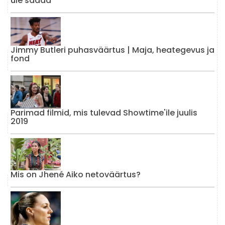
üle saada
Jimmy Butleri puhasväärtus | Maja, heategevus ja
fond
Parimad filmid, mis tulevad Showtime'ile juulis
2019
Mis on Jhené Aiko netoväärtus?