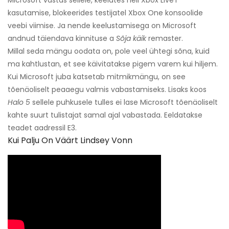
kasutamise, blokeerides testijatel Xbox One konsoolide
veebi viimise. Ja nende keelustamisega on Microsoft
andnud täiendava kinnituse a
Sõja käik
remaster.
Millal seda mängu oodata on, pole veel ühtegi sõna, kuid
ma kahtlustan, et see käivitatakse pigem varem kui hiljem.
Kui Microsoft juba katsetab mitmikmängu, on see
tõenäoliselt peaaegu valmis vabastamiseks. Lisaks koos
Halo 5
sellele puhkusele tulles ei lase Microsoft tõenäoliselt
kahte suurt tulistajat samal ajal vabastada. Eeldatakse
teadet aadressil E3.
Kui Palju On Väärt Lindsey Vonn