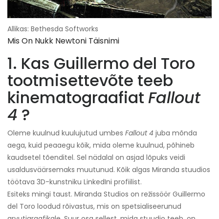
Allikas: Bethesda Softworks
Mis On Nukk Newtoni Täisnimi
1. Kas Guillermo del Toro
tootmisettevõte teeb
kinematograafiat
Fallout
4
?
Oleme kuulnud kuulujutud umbes
Fallout 4
juba mõnda
aega, kuid peaaegu kõik, mida oleme kuulnud, põhineb
kaudsetel tõenditel. Sel nädalal on asjad lõpuks veidi
usaldusväärsemaks muutunud. Kõik algas Miranda stuudios
töötava 3D-kunstniku LinkedIni profiilist.
Esiteks mingi taust. Miranda Studios on režissöör Guillermo
del Toro loodud rõivastus, mis on spetsialiseerunud
arvutigraafikale. Suur osa sellest, mida stuudio teeb, on