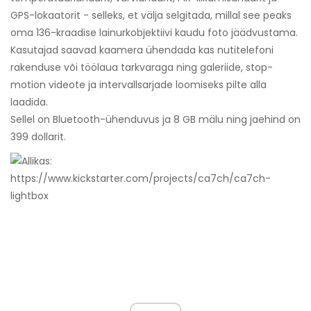
GPS-lokaatorit - selleks, et välja selgitada, millal see peaks
oma 136-kraadise lainurkobjektiivi kaudu foto jäädvustama.
Kasutajad saavad kaamera ühendada kas nutitelefoni
rakenduse või töölaua tarkvaraga ning galeriide, stop-
motion videote ja intervallsarjade loomiseks pilte alla
laadida.
Sellel on Bluetooth-ühenduvus ja 8 GB mälu ning jaehind on
399 dollarit.