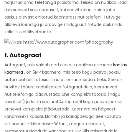
harjunud oma telefoniga pildistama, teised on nutikad lisad,
mis sobivad suurepäraselt, kui soovite kinni hoida juba
taskus olevast ehitatud kaamerast nutitelefoni. Tutvuge
alloleva loendiga ja proovige midagi uut fotode abil, mida
sellel suvel liikvel saate.
1. Autograaf
Autograaf, mis väidab end olevat maailma esimene
kantav
kaamera
, on 5MP kaamera, mis teeb kogu päeva jooksul
automaatselt fotosid, ilma et omanik seda ütleks. See on
huvitav tööriist mobiilsetele fotograafidele, kes saavad
nutitelefoniga jäädvustada ühe komplekti fotosid (nagu
tavaliselt) ja lasta seejärel Autograafil kogu päeva jooksul
erinevat komplekti jäädvustada. Kaamera on hõlpsasti
kandmiseks kaasas klambri ja kaelapaelaga. See kasutab
viit andurit - kiirendusmõõturit, magnetomeetrit,
temperatuuriandurit, värviandurit, PIR-liikumisandurit ja