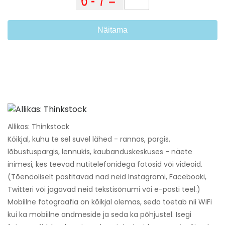
Näitama
Allikas: Thinkstock
Kõikjal, kuhu te sel suvel lähed - rannas, pargis,
lõbustuspargis, lennukis, kaubanduskeskuses - näete
inimesi, kes teevad nutitelefonidega fotosid või videoid.
(Tõenäoliselt postitavad nad neid Instagrami, Facebooki,
Twitteri või jagavad neid tekstisõnumi või e-posti teel.)
Mobiilne fotograafia on kõikjal olemas, seda toetab nii WiFi
kui ka mobiilne andmeside ja seda ka põhjustel. Isegi