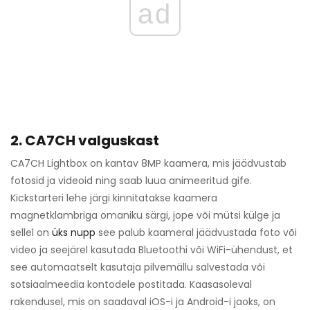
ad
2. CA7CH valguskast
CA7CH Lightbox on kantav 8MP kaamera, mis jäädvustab
fotosid ja videoid ning saab luua animeeritud gife.
Kickstarteri lehe järgi kinnitatakse kaamera
magnetklambriga omaniku särgi, jope või mütsi külge ja
sellel on
üks nupp
see palub kaameral jäädvustada foto või
video ja seejärel kasutada Bluetoothi ​​või WiFi-ühendust, et
see automaatselt kasutaja pilvemällu salvestada või
sotsiaalmeedia kontodele postitada. Kaasasoleval
rakendusel, mis on saadaval iOS-i ja Android-i jaoks, on