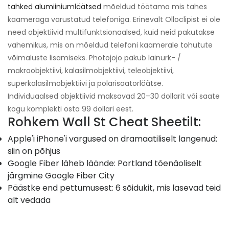
tahked alumiiniumläätsed
mõeldud töötama mis tahes
kaameraga varustatud telefoniga. Erinevalt Olloclipist ei ole
need objektiivid multifunktsionaalsed, kuid neid pakutakse
vahemikus, mis on mõeldud telefoni kaamerale tohutute
võimaluste lisamiseks. Photojojo pakub lainurk- /
makroobjektiivi, kalasilmobjektiivi, teleobjektiivi,
superkalasilmobjektiivi ja polarisaatorläätse.
Individuaalsed objektiivid maksavad 20–30 dollarit või saate
kogu komplekti osta 99 dollari eest.
Rohkem Wall St Cheat Sheetilt:
Apple'i iPhone'i vargused on dramaatiliselt langenud:
siin on põhjus
Google Fiber läheb läände: Portland tõenäoliselt
järgmine Google Fiber City
Päästke end pettumusest: 6 sõidukit, mis lasevad teid
alt vedada