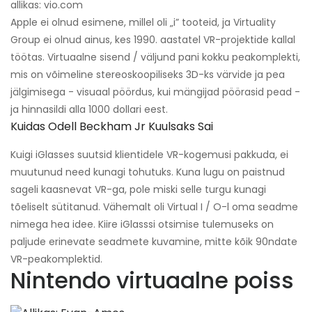
allikas: vio.com
Apple ei olnud esimene, millel oli „i” tooteid, ja Virtuality
Group ei olnud ainus, kes 1990. aastatel VR-projektide kallal
töötas. Virtuaalne sisend / väljund pani kokku peakomplekti,
mis on võimeline stereoskoopiliseks 3D-ks värvide ja pea
jälgimisega - visuaal pöördus, kui mängijad pöörasid pead -
ja hinnasildi alla 1000 dollari eest.
Kuidas Odell Beckham Jr Kuulsaks Sai
Kuigi iGlasses suutsid klientidele VR-kogemusi pakkuda, ei
muutunud need kunagi tohutuks. Kuna lugu on paistnud
sageli kaasnevat VR-ga, pole miski selle turgu kunagi
tõeliselt sütitanud. Vähemalt oli Virtual I / O-l oma seadme
nimega hea idee. Kiire iGlasssi otsimise tulemuseks on
paljude erinevate seadmete kuvamine, mitte kõik 90ndate
VR-peakomplektid.
Nintendo virtuaalne poiss