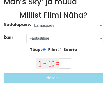
Man’s Sky’ ja muud
Millist Filmi Näha?
Nädalapäev:
Žanr:
Tüüp:
Film
Seeria
Näitama