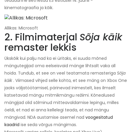
teadaanne Bethesda E3 esitlusel 14. juunil -
kinematograafia ja kõik.
Allikas: Microsoft
2. Filmimaterjal
Sõja käik
remaster lekkis
Ükskõik kui palju nad ka ei üritaks, ei suuda mõned
mängutegijad oma eelseisvaid mänge lihtsalt vaka all
hoida. Tundub, et see on veel teatamata remasteriga
Sõja
käik
. Viimased vihjed selle kohta, et see mäng on Xbox One
jaoks väljatöötamisel, pärinevad inimestelt, kes ilmselt
katsetavad mängu mitmikmängu režiimi. Kõnealused
mängijad olid sõlminud mitteavaldamise lepingu, milles
öeldi, et nad ei anna kellelegi teada, et nad mängu
mängivad. NDA austamise asemel nad
voogesitatud
kaadrid
ise seda võrgus mängimas.
Microsoft vastas sellele, keelates neil Xbox Live'i