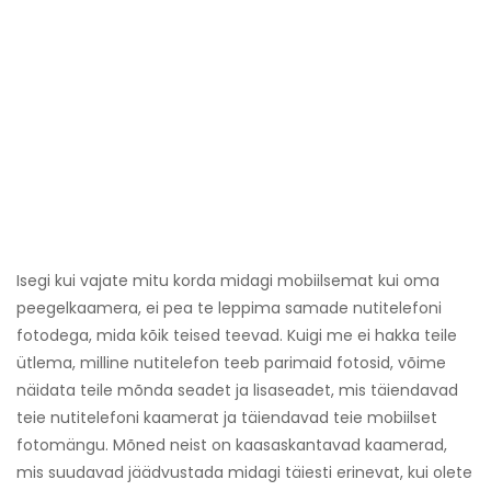
Isegi kui vajate mitu korda midagi mobiilsemat kui oma
peegelkaamera, ei pea te leppima samade nutitelefoni
fotodega, mida kõik teised teevad. Kuigi me ei hakka teile
ütlema, milline nutitelefon teeb parimaid fotosid, võime
näidata teile mõnda seadet ja lisaseadet, mis täiendavad
teie nutitelefoni kaamerat ja täiendavad teie mobiilset
fotomängu. Mõned neist on kaasaskantavad kaamerad,
mis suudavad jäädvustada midagi täiesti erinevat, kui olete