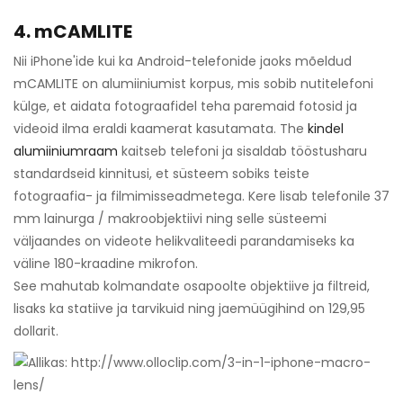
4. mCAMLITE
Nii iPhone'ide kui ka Android-telefonide jaoks mõeldud
mCAMLITE on alumiiniumist korpus, mis sobib nutitelefoni
külge, et aidata fotograafidel teha paremaid fotosid ja
videoid ilma eraldi kaamerat kasutamata. The
kindel
alumiiniumraam
kaitseb telefoni ja sisaldab tööstusharu
standardseid kinnitusi, et süsteem sobiks teiste
fotograafia- ja filmimisseadmetega. Kere lisab telefonile 37
mm lainurga / makroobjektiivi ning selle süsteemi
väljaandes on videote helikvaliteedi parandamiseks ka
väline 180-kraadine mikrofon.
See mahutab kolmandate osapoolte objektiive ja filtreid,
lisaks ka statiive ja tarvikuid ning jaemüügihind on 129,95
dollarit.