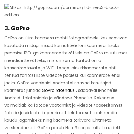
3. GoPro
GoPro on ülim kaamera mobiilifotograafidele, kes soovivad
kasutada midagi muud kui nutitelefoni kaamera. Lisaks
peamise IPO-ga kaameraettevõttele on GoPro muutumas
meediaettevõtteks, mis on sama tuntud oma
kaasaskantavate ja WiFi-toega lainurkkaamerate abil
tehtud fantastiliste videote poolest kui kaamerate endi
jaoks. GoPro veebisaidi andmetel saavad kasutajad
kaamerat juhtida
GoPro rakendus
, saadaval iPhone'ile,
Android-telefonidele ja Windows Phone'ile. Rakendus
võimaldab ka fotode vaatamist ja videote taasesitamist,
fotode ja videote kopeerimist telefoni sotsiaalmeedia
kaudu jagamiseks ning kaamera tarkvara juhtmeta
värskendamist. GoPro pakub Hero3 sarjas mitut mudelit,