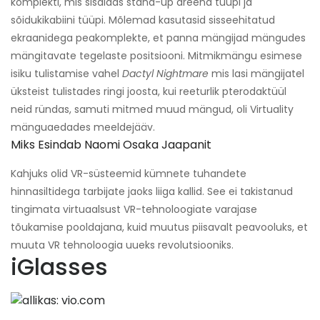
komplekti, mis sisaldas stand-up areena tüüpi ja
sõidukikabiini tüüpi. Mõlemad kasutasid sisseehitatud
ekraanidega peakomplekte, et panna mängijad mängudes
mängitavate tegelaste positsiooni. Mitmikmängu esimese
isiku tulistamise vahel
Dactyl Nightmare
mis lasi mängijatel
üksteist tulistades ringi joosta, kui reeturlik pterodaktüül
neid ründas, samuti mitmed muud mängud, oli Virtuality
mänguaedades meeldejääv.
Miks Esindab Naomi Osaka Jaapanit
Kahjuks olid VR-süsteemid kümnete tuhandete
hinnasiltidega tarbijate jaoks liiga kallid. See ei takistanud
tingimata virtuaalsust VR-tehnoloogiate varajase
tõukamise pooldajana, kuid muutus piisavalt peavooluks, et
muuta VR tehnoloogia uueks revolutsiooniks.
iGlasses