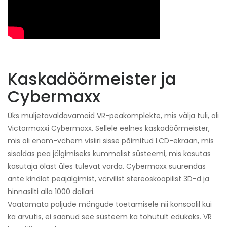
Kaskadöörmeister ja
Cybermaxx
Üks muljetavaldavamaid VR-peakomplekte, mis välja tuli, oli
Victormaxxi Cybermaxx. Sellele eelnes kaskadöörmeister,
mis oli enam-vähem visiiri sisse põimitud LCD-ekraan, mis
sisaldas pea jälgimiseks kummalist süsteemi, mis kasutas
kasutaja õlast üles tulevat varda. Cybermaxx suurendas
ante kindlat peajälgimist, värvilist stereoskoopilist 3D-d ja
hinnasilti alla 1000 dollari.
Vaatamata paljude mängude toetamisele nii konsoolil kui
ka arvutis, ei saanud see süsteem ka tohutult edukaks. VR