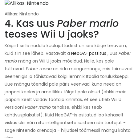
Allikas: Nintendo
4. Kas uus
Paber mario
teoses Wii U jaoks?
Kõigist selle nädala kuulujuttudest on see kõige teravam,
kuid siin see läheb. Vastavalt a
NeoGAF postitus
, uus
Paber
mario
mäng on Wii U jaoks mõeldud. Neile, kes pole
tuttavad,
Paber mario
on rida mängumänge, mis toimuvad
Seeneriigis ja tähistavad kõigi lemmik Itaalia torulukkseppi.
Uue mängu tõendid pole päris veenvad, kuna need on
jaapani keeles ja ametlikku tõlget pole olnud (ehkki meie
jaapani keelt valdav töötaja kinnitas, et see ütleb Wii U
versiooni
Paber mario
tehakse, ehkki kes teab
kehtivusplakatist). Kuid NeoGAF-is esitatud loo kohaselt
viskas üks või mitu intelligentsete süsteemide töötajat -
sage Nintendo arendaja - hiljutisel töömessil mängu kohta
ube.