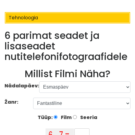
Tehnoloogia
6 parimat seadet ja
lisaseadet
nutitelefonifotograafidele
Millist Filmi Näha?
Nädalapäev:
Žanr:
Tüüp:
Film
Seeria