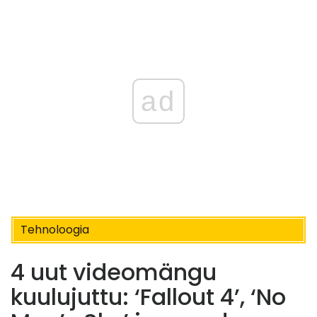
ad
Tehnoloogia
4 uut videomängu
kuulujuttu: ‘Fallout 4’, ‘No