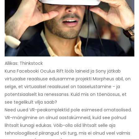
Allikas: Thinkstock
Kuna Facebooki Oculus Rift lööb laineid ja Sony jätkab
virtuaalse reaalsuse edusamme projekti Morpheus abil, on
selge, et virtuaalsel reaalsusel on taaselustamine - ja
potentsiaalselt ka renessanss. Kuid mis on tõenäosus, et
see tegelikult vilja saab?
Need uued VR-peakomplektid pole esimesed omataolised.
VR-mängimine on olnud aastakümneid, kuid see polnud
lihtsalt kunagi edukas. Võib-olla olid lihtsalt selle aja
tehnoloogilised piirangud või turg, mis ei olnud veel valmis