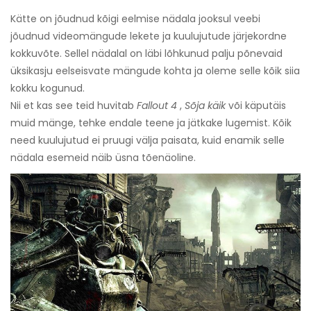
Kätte on jõudnud kõigi eelmise nädala jooksul veebi
jõudnud videomängude lekete ja kuulujutude järjekordne
kokkuvõte. Sellel nädalal on läbi lõhkunud palju põnevaid
üksikasju eelseisvate mängude kohta ja oleme selle kõik siia
kokku kogunud.
Nii et kas see teid huvitab
Fallout 4
,
Sõja käik
või käputäis
muid mänge, tehke endale teene ja jätkake lugemist. Kõik
need kuulujutud ei pruugi välja paisata, kuid enamik selle
nädala esemeid näib üsna tõenäoline.