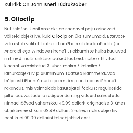
Kui Pikk On John Isneri Tüdruksõber
5. Olloclip
Nutitelefoni kinnitamiseks on saadaval palju erinevaid
väliseid objektiive, kuid
Olloclip
on üks tuntumaid. Ettevõte
valmistab valikut läätsesid nii iPhone'ile kui ka iPadile (ei
Androidi ega Windows Phone'i). Pakkumiste hulka kuuluvad
mitmed multifunktsionaalsed läätsed, näiteks lihvitud
klaasist valmistatud 3-ühes makro / kalasilm /
lainurkobjektiiv ja alumiinium. Läätsed klammerduvad
hõlpsasti iPhone'i nurka ja nendega on kaasas iPhone'i
rakendus, mis võimaldab kasutajatel fookust reguleerida,
pilte jäädvustada ja redigeerida ning videoid salvestada.
Hinnad jäävad vahemikku 49,99 dollarit originaalse 3-ühes
objektiivi eest kuni 69,99 dollarit 3-ühes makroobjektiivi
eest kuni 99,99 dollarini teleobjektiivi eest.