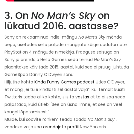
3. On
No Man’s Sky
on
lükatud 2016. aastasse?
Sony on reklaaminud indie-mängu
No Man’s Sky
mõnda
aega, asetades selle paljude mängijate kõige oodatumate
PlayStation 4 mängude nimekirja. Praeguse seisuga on
Sony ja arendaja Hello Games seda teinud
No Man’s Sky
plaanitakse käivitada 2015. aastal, kuid see ei pruugi juhtuda
GameSpoti Danny O’Dwyeri sõnul.
Hiljutise kohta
Kinda Funny Games podcast
Ütles O’Dwyer,
et mäng „ei tule kindlasti sel aastal välja“. Kui temalt küsiti
Twitteris teabe allika kohta, siis ta
vastas
et ta ei saa seda
paljastada, kuid ütleb: 'See on üsna ilmne, et see on veel
kaugel lõpetamisest.'
Muide, kui soovite rohkem teada saada
No Man’s Sky
,
vaadake välja
see arendajate profiil
New Yorkeris.