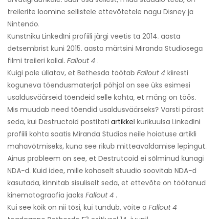
treilerite loomine sellistele ettevõtetele nagu Disney ja
Nintendo.
Kunstniku LinkedIni profiili järgi veetis ta 2014. aasta
detsembrist kuni 2015. aasta märtsini Miranda Studiosega
filmi treileri kallal.
Fallout 4
.
Kuigi pole üllatav, et Bethesda töötab
Fallout 4
kiiresti
koguneva tõendusmaterjali põhjal on see üks esimesi
usaldusväärseid tõendeid selle kohta, et mäng on töös.
Mis muudab need tõendid usaldusväärseks? Varsti pärast
seda, kui Destructoid postitati
artikkel
kurikuulsa LinkedIni
profiili kohta saatis Miranda Studios neile hoiatuse artikli
mahavõtmiseks, kuna see rikub mitteavaldamise lepingut.
Ainus probleem on see, et Destrutcoid ei sõlminud kunagi
NDA-d. Kuid idee, mille kohaselt stuudio soovitab NDA-d
kasutada, kinnitab sisuliselt seda, et ettevõte on töötanud
kinematograafia jaoks
Fallout 4
.
Kui see kõik on nii tõsi, kui tundub, võite a
Fallout 4