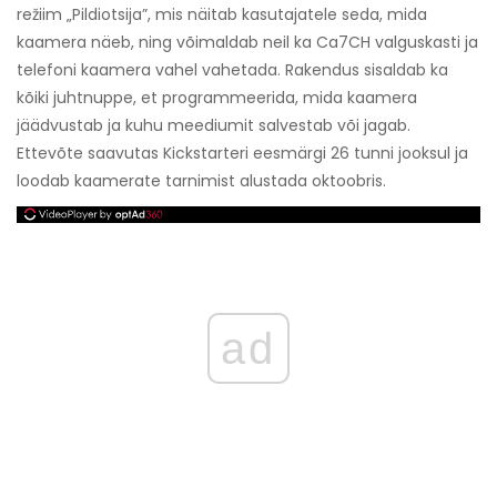
režiim „Pildiotsija”, mis näitab kasutajatele seda, mida
kaamera näeb, ning võimaldab neil ka Ca7CH valguskasti ja
telefoni kaamera vahel vahetada. Rakendus sisaldab ka
kõiki juhtnuppe, et programmeerida, mida kaamera
jäädvustab ja kuhu meediumit salvestab või jagab.
Ettevõte saavutas Kickstarteri eesmärgi 26 tunni jooksul ja
loodab kaamerate tarnimist alustada oktoobris.
ad