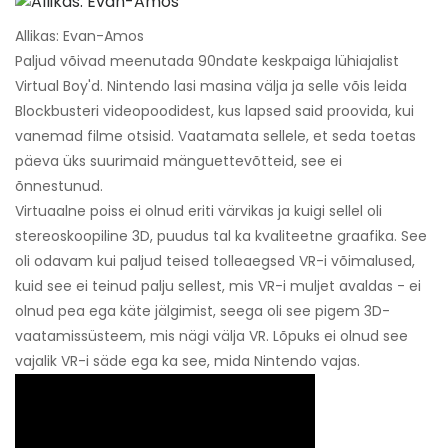
Allikas: Evan-Amos
Paljud võivad meenutada 90ndate keskpaiga lühiajalist
Virtual Boy'd. Nintendo lasi masina välja ja selle võis leida
Blockbusteri videopoodidest, kus lapsed said proovida, kui
vanemad filme otsisid. Vaatamata sellele, et seda toetas
päeva üks suurimaid mänguettevõtteid, see ei
õnnestunud.
Virtuaalne poiss ei olnud eriti värvikas ja kuigi sellel oli
stereoskoopiline 3D, puudus tal ka kvaliteetne graafika. See
oli odavam kui paljud teised tolleaegsed VR-i võimalused,
kuid see ei teinud palju sellest, mis VR-i muljet avaldas - ei
olnud pea ega käte jälgimist, seega oli see pigem 3D-
vaatamissüsteem, mis nägi välja VR. Lõpuks ei olnud see
vajalik VR-i säde ega ka see, mida Nintendo vajas.