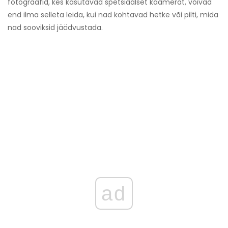
fotograafid, kes kasutavad spetsiaalset kaamerat, võivad
end ilma selleta leida, kui nad kohtavad hetke või pilti, mida
nad sooviksid jäädvustada.
ad