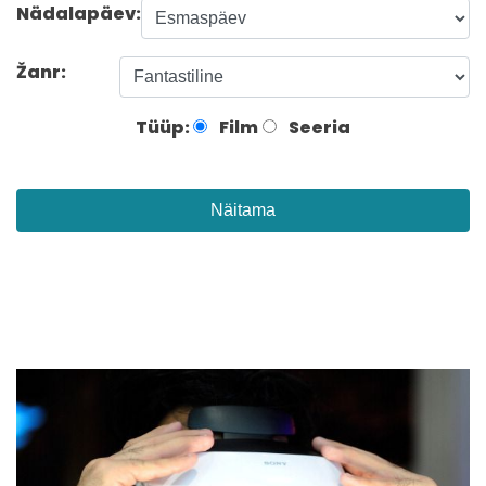
Nädalapäev:
Žanr:
Tüüp:
Film
Seeria
Näitama