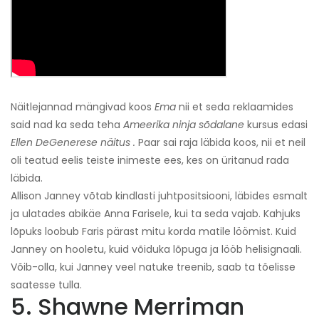
Näitlejannad mängivad koos
Ema
nii et seda reklaamides
said nad ka seda teha
Ameerika ninja sõdalane
kursus edasi
Ellen DeGenerese näitus
.
Paar sai raja läbida koos, nii et neil
oli teatud eelis teiste inimeste ees, kes on üritanud rada
läbida.
Allison Janney võtab kindlasti juhtpositsiooni, läbides esmalt
ja ulatades abikäe Anna Farisele, kui ta seda vajab. Kahjuks
lõpuks loobub Faris pärast mitu korda matile löömist. Kuid
Janney on hooletu, kuid võiduka lõpuga ja lööb helisignaali.
Võib-olla, kui Janney veel natuke treenib, saab ta tõelisse
saatesse tulla.
5. Shawne Merriman