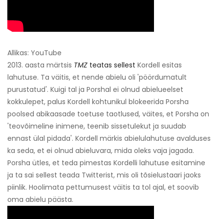
Allikas: YouTube
2013. aasta märtsis
TMZ
teatas sellest
Kordell esitas
lahutuse. Ta väitis, et nende abielu oli 'pöördumatult
purustatud'. Kuigi tal ja Porshal ei olnud abielueelset
kokkulepet, palus Kordell kohtunikul blokeerida Porsha
poolsed abikaasade toetuse taotlused, väites, et Porsha on
'teovõimeline inimene, teenib sissetulekut ja suudab
ennast ülal pidada'. Kordell märkis abielulahutuse avalduses
ka seda, et ei olnud abieluvara, mida oleks vaja jagada.
Porsha ütles, et teda pimestas Kordelli lahutuse esitamine
ja ta sai sellest teada Twitterist, mis oli tõsielustaari jaoks
piinlik. Hoolimata pettumusest väitis ta tol ajal, et soovib
oma abielu päästa.