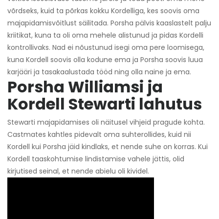
võrdseks, kuid ta põrkas kokku Kordelliga, kes soovis oma
majapidamisvõitlust säilitada. Porsha pälvis kaaslastelt palju
kriitikat, kuna ta oli oma mehele alistunud ja pidas Kordelli
kontrollivaks. Nad ei nõustunud isegi oma pere loomisega,
kuna Kordell soovis olla kodune ema ja Porsha soovis luua
karjääri ja tasakaalustada tööd ning olla naine ja ema.
Porsha Williamsi ja
Kordell Stewarti lahutus
Stewarti majapidamises oli näitusel vihjeid pragude kohta.
Castmates kahtles pidevalt oma suhterollides, kuid nii
Kordell kui Porsha jäid kindlaks, et nende suhe on korras. Kui
Kordell taaskohtumise lindistamise vahele jättis, olid
kirjutised seinal, et nende abielu oli kividel.