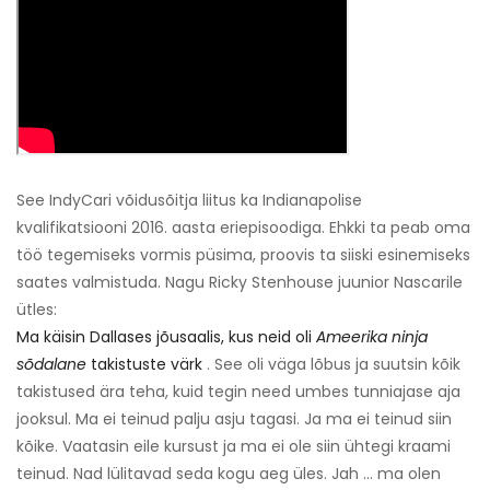
See IndyCari võidusõitja liitus ka Indianapolise
kvalifikatsiooni 2016. aasta eriepisoodiga. Ehkki ta peab oma
töö tegemiseks vormis püsima, proovis ta siiski esinemiseks
saates valmistuda. Nagu Ricky Stenhouse juunior Nascarile
ütles:
Ma käisin Dallases jõusaalis, kus neid oli
Ameerika ninja
sõdalane
takistuste värk
. See oli väga lõbus ja suutsin kõik
takistused ära teha, kuid tegin need umbes tunniajase aja
jooksul. Ma ei teinud palju asju tagasi. Ja ma ei teinud siin
kõike. Vaatasin eile kursust ja ma ei ole siin ühtegi kraami
teinud. Nad lülitavad seda kogu aeg üles. Jah ... ma olen