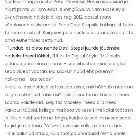
Näitleja mängis aastal Peter Pevensie
Narnia kroonikad
ja
hiljuti prints William edasi
Kuninglikud.
William Moseley oli
üks väheseid näitlejaid, kes tegi 2012. aastal saate
sõdalasena pildistamise. Enne Devil Stepsile kukkumist teeb
ta mitu takistust. Kuigi see pole näitleja asjatundlikkus, oli ta
oma esinemises pettunud.
'
Tundub, et olete nende Devil Stepsi juurde jõudmise
hetkeks täiesti lõkkel
, ”Ütles ta Digital Spyle. 'Mul oleks
pidanud paremini minema - see vihastab mind alati, kui
seda videot vaatan. Ma saaksin nüüd ehk paremini
hakkama - kes teab? ”
Niisiis, kuidas näitleja sattus saatesse, mis hõlmab maailma
kõige raskemaid takistusi? 'Läksin vaatama, kuidas mõned
sõbrad võistlevad,' selgitas Moseley. 'Need olid need
Parkouri tüübid, kellega ma koos väikese filmi kallal töötasin
ja läksin neid toetama. Nägin, kuidas teised inimesed seda
tegid, ja mõtlesin: 'Võib-olla võiksin selles mõra tekkida.' '
Ta ei palunud liituda, kuid tootjad pöördusid tema poole.