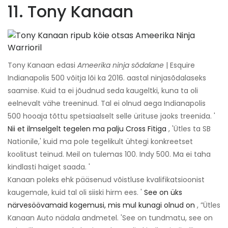
11. Tony Kanaan
Tony Kanaan edasi
Ameerika ninja sõdalane
| Esquire
Indianapolis 500 võitja lõi ka 2016. aastal ninjasõdalaseks
saamise. Kuid ta ei jõudnud seda kaugeltki, kuna ta oli
eelnevalt vähe treeninud. Tal ei olnud aega Indianapolis
500 hooaja tõttu spetsiaalselt selle ürituse jaoks treenida. '
Nii et ilmselgelt tegelen ma palju Cross Fitiga
, 'Ütles ta SB
Nationile,' kuid ma pole tegelikult ühtegi konkreetset
koolitust teinud. Meil on tulemas 100. Indy 500. Ma ei taha
kindlasti haiget saada. '
Kanaan poleks ehk pääsenud võistluse kvalifikatsioonist
kaugemale, kuid tal oli siiski hirm ees. '
See on üks
närvesöövamaid kogemusi, mis mul kunagi olnud on
, ”Ütles
Kanaan Auto nädala andmetel. 'See on tundmatu, see on