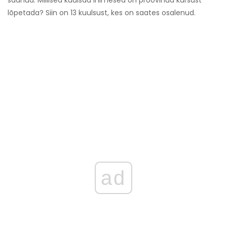
saanud. Millised kuulsad inimesed on proovinud kursust
lõpetada? Siin on 13 kuulsust, kes on saates osalenud.
ad