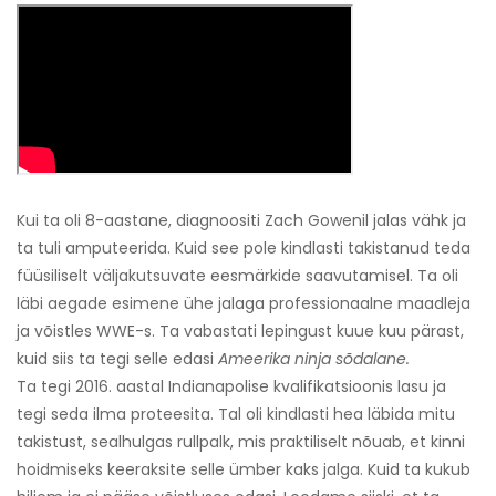
Kui ta oli 8-aastane, diagnoositi Zach Gowenil jalas vähk ja
ta tuli amputeerida. Kuid see pole kindlasti takistanud teda
füüsiliselt väljakutsuvate eesmärkide saavutamisel. Ta oli
läbi aegade esimene ühe jalaga professionaalne maadleja
ja võistles WWE-s. Ta vabastati lepingust kuue kuu pärast,
kuid siis ta tegi selle edasi
Ameerika ninja sõdalane.
Ta tegi 2016. aastal Indianapolise kvalifikatsioonis lasu ja
tegi seda ilma proteesita. Tal oli kindlasti hea läbida mitu
takistust, sealhulgas rullpalk, mis praktiliselt nõuab, et kinni
hoidmiseks keeraksite selle ümber kaks jalga. Kuid ta kukub