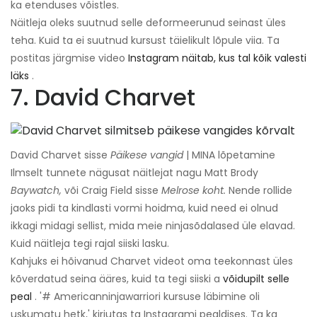
ka etenduses võistles.
Näitleja oleks suutnud selle deformeerunud seinast üles
teha. Kuid ta ei suutnud kursust täielikult lõpule viia. Ta
postitas järgmise video
Instagram näitab, kus tal kõik valesti
läks
.
7. David Charvet
David Charvet sisse
Päikese vangid
| MINA lõpetamine
Ilmselt tunnete nägusat näitlejat nagu Matt Brody
Baywatch,
või Craig Field sisse
Melrose koht.
Nende rollide
jaoks pidi ta kindlasti vormi hoidma, kuid need ei olnud
ikkagi midagi sellist, mida meie ninjasõdalased üle elavad.
Kuid näitleja tegi rajal siiski lasku.
Kahjuks ei hõivanud Charvet videot oma teekonnast üles
kõverdatud seina ääres, kuid ta tegi siiski a
võidupilt selle
peal
. '# Americanninjawarriori kursuse läbimine oli
uskumatu hetk,' kirjutas ta Instagrami pealdises. Ta ka