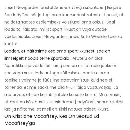
Josef Newgarden aastal
Ameerika ninja sõdalane
| Esquire
See IndyCari sõitja tegi oma kuumadest ratastest pausi, et
näidata saates osalemiseks võistlusel oma oskusi. Seal
lootis ta näidata, millist sportlikkust on vaja autode
võidusõiduks. Josef Newgarden andis Auto Weekile täieliku
konto:
Loodan, et näitasime osa oma sportlikkusest; see on
ilmselgelt hoopis teine ​​spordiala
. Arutelu on alati
“sportlikkus ja võidusõit” ning see on asi ja meie jaoks on
see väga suur. Indy autoga sõitmiseks peate olema
tõeliselt vaimne ja füüsiline ettevalmistus, kuid see ei
tähenda, et me saaksime olla NFL-i laiad vastuvõtjad. Ja
ma arvan, et see kehtib natuke ka selle kohta. Ma arvasin,
et meil on kõik hästi, kui esindame [IndyCari], saame sellest
läbi ja näitame, et meil on siiski natuke atleetlikkust.
On Kristlane Mccaffrey, Kes On Seotud Ed
Mccaffrey'ga