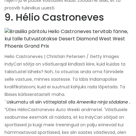
hiljem ja ei pääse võistluses edasi. Loodame siiski, et ta
proovib tulevikus uuesti.
9. Hélio Castroneves
Helio Castroneves | Christian Petersen / Getty Images
IndyCari sõitja on võistlusrajal kindlasti kiire, kuid kuidas ta
takistustel läheks? Noh, ta otsustas anda oma fännidele
selle vastuse, minnes saatesse. Ta läbis Indianapolise
kvalifikatsiooni, kuid ei suutnud kahjuks rada lõpetada. Ta
libises kärbseratastelt maha.
'
Uskumatu oli siin võtteplatsil olla
Ameerika ninja sõdalane
,
”Ütles HélioCastroneves Auto Weeki andmetel. 'Võistlusele
saabumise eesmärk oli näidata, et ka IndyCari sõitjad on
sportlased ja kuigi meie treeningud on palju erinevad kui
hämmastavad sportlased, kes siin saates võistlevad, olen