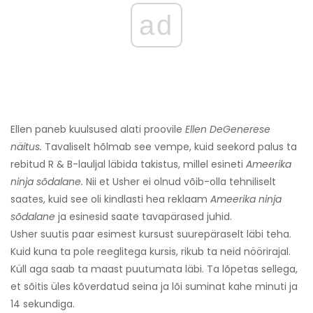
ad
Ellen paneb kuulsused alati proovile
Ellen DeGenerese
näitus.
Tavaliselt hõlmab see vempe, kuid seekord palus ta
rebitud R & B-lauljal läbida takistus, millel esineti
Ameerika
ninja sõdalane.
Nii et Usher ei olnud võib-olla tehniliselt
saates, kuid see oli kindlasti hea reklaam
Ameerika ninja
sõdalane
ja esinesid saate tavapärased juhid.
Usher suutis paar esimest kursust suurepäraselt läbi teha.
Kuid kuna ta pole reeglitega kursis, rikub ta neid nöörirajal.
Küll aga saab ta maast puutumata läbi. Ta lõpetas sellega,
et sõitis üles kõverdatud seina ja lõi suminat kahe minuti ja
14 sekundiga.