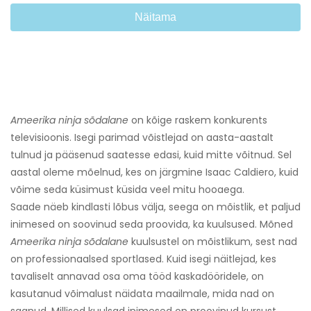
Näitama
Ameerika ninja sõdalane
on kõige raskem konkurents
televisioonis. Isegi parimad võistlejad on aasta-aastalt
tulnud ja pääsenud saatesse edasi, kuid mitte võitnud. Sel
aastal oleme mõelnud, kes on järgmine Isaac Caldiero, kuid
võime seda küsimust küsida veel mitu hooaega.
Saade näeb kindlasti lõbus välja, seega on mõistlik, et paljud
inimesed on soovinud seda proovida, ka kuulsused. Mõned
Ameerika ninja sõdalane
kuulsustel on mõistlikum, sest nad
on professionaalsed sportlased. Kuid isegi näitlejad, kes
tavaliselt annavad osa oma tööd kaskadööridele, on
kasutanud võimalust näidata maailmale, mida nad on