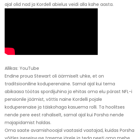
ajal olid nad ja Kordell abielus veidi alla kahe aasta.
Allikas: YouTube
Endine proua Stewart oli äärmiselt uhke, et on
traditsiooniline koduperenaine. Samal ajal kui tema
abikaasa töötas spordijuhina ja ehitas oma elu pärast NFL-i
pensionile jäämist, võttis naine Kordelli pojale
koduperenaise ja täiskohaga kasuema rolli. Ta hoolitses
nende pere eest rahaliselt, samal ajal kui Porsha nende
majapidamist haldas.
Oma saate avamishooajal vaatasid vaatajad, kuidas Porsha
võitles iseseisvuse taseme järele ja teda peeti oma mehe