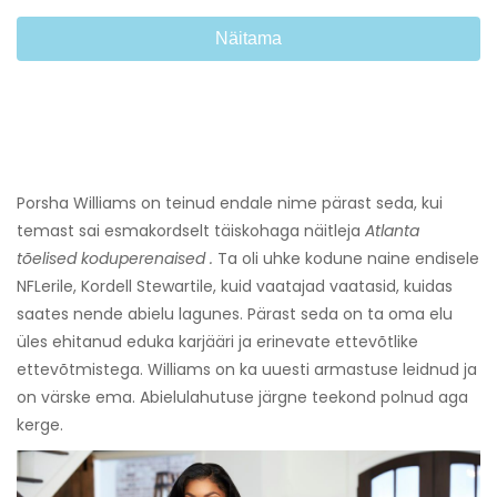
Näitama
Porsha Williams on teinud endale nime pärast seda, kui
temast sai esmakordselt täiskohaga näitleja
Atlanta
tõelised koduperenaised
.
Ta oli uhke kodune naine endisele
NFLerile, Kordell Stewartile, kuid vaatajad vaatasid, kuidas
saates nende abielu lagunes. Pärast seda on ta oma elu
üles ehitanud eduka karjääri ja erinevate ettevõtlike
ettevõtmistega. Williams on ka uuesti armastuse leidnud ja
on värske ema. Abielulahutuse järgne teekond polnud aga
kerge.