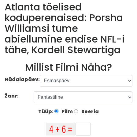
Atlanta tõelised
koduperenaised: Porsha
Williamsi tume
abiellumine endise NFL-i
tähe, Kordell Stewartiga
Millist Filmi Näha?
Nädalapäev:
Žanr:
Tüüp:
Film
Seeria