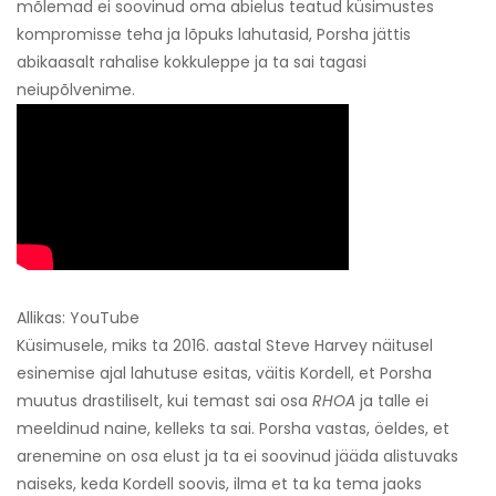
mõlemad ei soovinud oma abielus teatud küsimustes
kompromisse teha ja lõpuks lahutasid, Porsha jättis
abikaasalt rahalise kokkuleppe ja ta sai tagasi
neiupõlvenime.
Allikas: YouTube
Küsimusele, miks ta 2016. aastal Steve Harvey näitusel
esinemise ajal lahutuse esitas, väitis Kordell, et Porsha
muutus drastiliselt, kui temast sai osa
RHOA
ja talle ei
meeldinud naine, kelleks ta sai. Porsha vastas, öeldes, et
arenemine on osa elust ja ta ei soovinud jääda alistuvaks
naiseks, keda Kordell soovis, ilma et ta ka tema jaoks