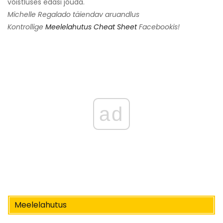
võistluses edasi jõuda.
Michelle Regalado täiendav aruandlus
Kontrollige
Meelelahutus Cheat Sheet
Facebookis!
ad
Meelelahutus