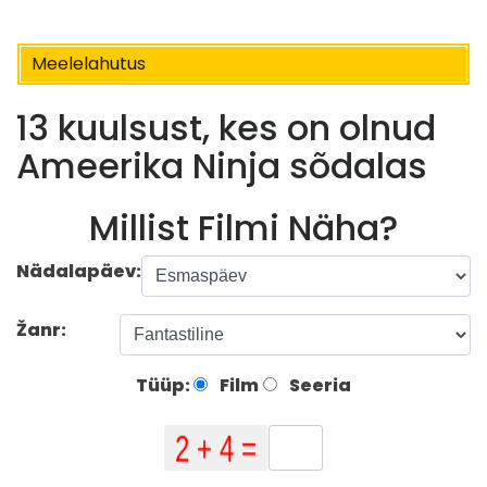
Meelelahutus
13 kuulsust, kes on olnud
Ameerika Ninja sõdalas
Millist Filmi Näha?
Nädalapäev:
Žanr:
Tüüp:
Film
Seeria