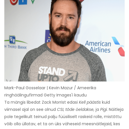
Mark-Paul Gosselaar | Kevin Mazur / Ameerika
ringhäälingufirmad Getty Images'i kaudu
Ta mängis libedat Zack Morrist edasi
Kell päästis
kuid
viimasel ajal on see olnud
CSI, tõde öeldakse,
ja
Pigi.
Näitleja
pole tegelikult teinud palju füüsiliselt raskeid rolle, mistõttu
võib olla üllatav, et ta on üks väheseid meesnäitlejaid, kes