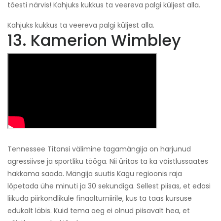
tõesti närvis! Kahjuks kukkus ta veereva palgi küljest alla.
Kahjuks kukkus ta veereva palgi küljest alla.
13. Kamerion Wimbley
Tennessee Titansi välimine tagamängija on harjunud
agressiivse ja sportliku tööga. Nii üritas ta ka võistlussaates
hakkama saada. Mängija suutis Kagu regioonis raja
lõpetada ühe minuti ja 30 sekundiga. Sellest piisas, et edasi
liikuda piirkondlikule finaalturniirile, kus ta taas kursuse
edukalt läbis. Kuid tema aeg ei olnud piisavalt hea, et